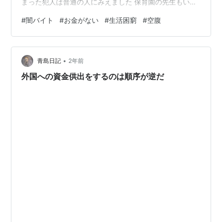
まった犯人は普通の人にみえました 保育園の先生もいま
した 動機は お金がほしかったから 借金で困ってた 生活
#
闇バイト
#
お金がない
#
生活困窮
#
空腹
に困窮してた 安心できる自宅に押し入られるなんて 考え
ただけで恐ろしいです 年金 昨日みたテレビで 『年金、
いくらもらってますか？』 というインタビュー 『7万
•
円』 『15万円』 『30万円』 皆さん職業や勤務年数によ
青島日記
2年前
ってバラバラでした 年金があてにならないからって 貯金
外国への資金供出をするのは順序が逆だ
をしてる…