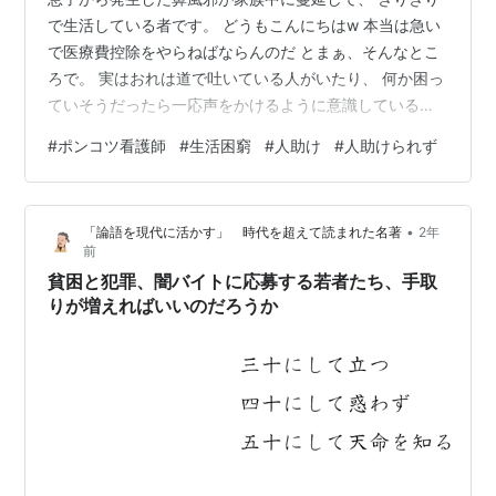
で生活している者です。 どうもこんにちはw 本当は急い
で医療費控除をやらねばならんのだ とまぁ、そんなとこ
ろで。 実はおれは道で吐いている人がいたり、 何か困っ
ていそうだったら一応声をかけるように意識している。
水くらいなら買ってあげてもええかなーくらいの意識でw
#
ポンコツ看護師
#
生活困窮
#
人助け
#
人助けられず
看護師入職直前のとある日、 電車に駆け込み乗車失敗し
て、 ドアに弾き飛ばされて頭を打ちつけた人に対し、 何
も出来なかった自分が嫌すぎたっていう経験からそうし
•
「論語を現代に活かす」 時代を超えて読まれた名著
2年
ている。 （その時はJKが1番に声をかけててすげぇって
前
思ったw） 先週の話なんだが、 勤務終わりに信じられな
貧困と犯罪、闇バイトに応募する若者たち、手取
いくらい腰の曲がっ…
りが増えればいいのだろうか