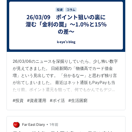
26/03/06のニュースを深掘りしていたら、少し怖い数字
が見えてきました。 日経新聞の「物価高でカード借金
増」という見出しです。 「分かるなー」と思わず独り言
が出てしまいました。 最近はネット通販もPayPayも当
たり前。ポイント還元を狙って、何でもかんでもデジタ
ル決済に集約するのが「賢いやり方」とされています。
#
投資
#
資産運用
#
ポイ活
#
生活困窮
私も1％の還元をコツコツ貯めるのは嫌いじゃありませ
ん。 でも、この盛り上がりの裏側には、二つの異なる層
がいることに気づかされます。 賢く立ち回る「ポイント
•
狙い派」 一つは、若者を中心に増えている、徹底したポ
Far East Diary
1年前
イント活用層。 現金で払うのは損だと言わんばかりに、