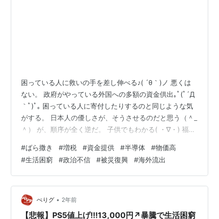
困っている人に救いの手を差し伸べる♪( ´θ｀)ノ 悪くは
ない。 政府がやっている外国への多額の資金供出｡ﾟ(ﾟ´Д
｀ﾟ)ﾟ｡ 困っている人に寄付したりするのと同じような気
がする。 日本人の優しさが、そうさせるのだと思う（＾_
＾） が、順序が全く逆だ。 子供でもわかる( ・∇・) 福島
をはじめ能登や被災した地域を完全復興し、物価高をモ
#
ばら撒き
#
増税
#
資金提供
#
半導体
#
物価高
ノともしない格差がない経済発展、生活困窮者や児童養
#
生活困窮
#
政治不信
#
被災復興
#
海外流出
護施設などへの潤沢な経済支援をやった後で、外国への
経済支援はすべきだと僕は思うo(｀ω´ )o 僕は、何事も足
元を固めないといけないと思っている（╹◡╹） この場
合、足元を固める=自国民誰もが困窮することなく幸せ
•
ぺりグ
2年前
に…
【悲報】PS5値上げ!!!13,000円↗暴騰で生活困窮