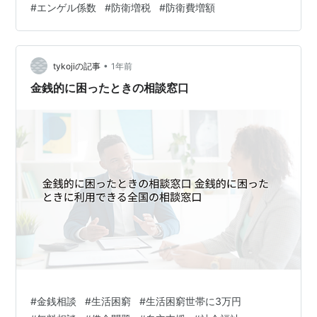
#
エンゲル係数
#
防衛増税
#
防衛費増額
ック企業並みのブラック政府になってしまっているよう
なのですが、何でこんなことになってしまったのでしょ
うか？
•
tykojiの記事
1年前
金銭的に困ったときの相談窓口
#
金銭相談
#
生活困窮
#
生活困窮世帯に3万円