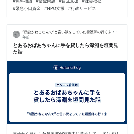
#
無料相談
#
借金問題
#
自立支援
#
社会福祉
#
緊急小口資金
#
NPO支援
#
行政サービス
•
”所詮かねこなんで”と言い訳をしていた看護師の行く末
1
年前
とあるおばあちゃんに手を貸したら深淵を垣間見
た話
息子から発生した鼻風邪が家族中に蔓延して、 ぎりぎり