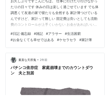
お久しぶりですこんにちは。 仕事に行けたり行けなかっ
たりの日々です 休みの日は楽しく過ごせています でも体
調悪くて友達の家で寝たりも全然する 家計簿つけている
んですけど、家計って難しい 固定費は良いとしても流動
費のコントロールが上手くいかない お金があればいいん
ですけどね。 お金持ち～なわけじゃないので、とっても
#
日記 備忘録
#
雑記
#
アラサー
#
生活困窮
難しいです お金ないと生きていけないもんね、残酷だよ
#
お金なくても幸せではある
#
ケセラセラ
#
家計簿
まったく なんとかしましょう。無収入でも乗り越えてき
たわけですから。 あ～よいしょよいしょ
•
素直な天邪鬼
2年前
パチンコ依存症 家庭崩壊までのカウントダウ
ン 夫と別居