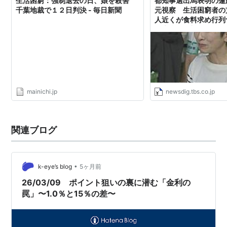
生活困窮：強制退去の日、娘を殺害
都知事選出馬表明の蓮
千葉地裁で１２日判決 - 毎日新聞
元視察 生活困窮者の
人近くが食料求め行列
「本当に衝撃でした」 | 
DIG
mainichi.jp
newsdig.tbs.co.jp
関連ブログ
•
k-eye’s blog
5ヶ月前
26/03/09 ポイント狙いの裏に潜む「金利の
罠」〜1.0％と15％の差〜