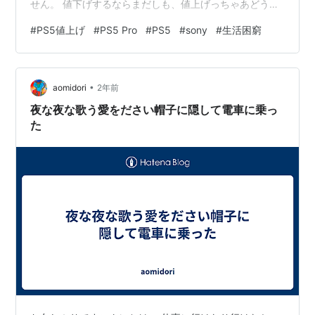
せん。 値下げするならまだしも、値上げっちゃあどうい
うことかね！？ 以前、S○NYに向けて念の拳を飛ばしま
#
PS5値上げ
#
PS5 Pro
#
PS5
#
sony
#
生活困窮
くったせいでしょうか？ perig.net あたしそんなに悪いこ
としたかなあ？ さっさとPS5買わないお前が悪いんだ
よ！ってことぉ？ 2024年8月27日午後三時、とんでもな
•
いツイートが流れてきた 日本国内におけるPS5®および
aomidori
2年前
関連周辺機器の希望小売価格改定に関してお知らせ…
夜な夜な歌う愛をださい帽子に隠して電車に乗っ
た