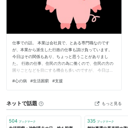
仕事での話。 本業は会社員で、とある専門職なのです
が、本業から派生した行政の仕事も請け負っています。
今日はその関係もあり、ちょっと思うことがありまし
た。 行政の仕事、住民の方の為に働くので、住民の方の
困りごとなどを目にする機会も多いのですが、 今日は、
若い方で精神を病み生活にも困っているという事例を複
#
心の病
#
生活困窮
#
支援
数、見ました。 その中に、息子と保育園、小、中学校も
一緒だった方がいて、ショックでした。 保育園、小学校
位までは、ママとお話したこともありました。ちょっと
ネットで話題
もっと見る
訳ありのご家庭なんだろうなと薄々感じていましたが、
ご家族の仲がよく、ママからもご本人からも明るい雰囲
気を感じていました。 その頃から、10年ほ…
504
335
ブックマーク
ブックマーク