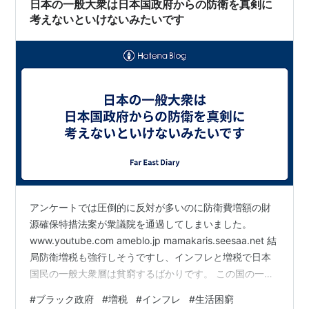
日本の一般大衆は日本国政府からの防衛を真剣に
コンビニのコーヒー一杯から…
考えないといけないみたいです
アンケートでは圧倒的に反対が多いのに防衛費増額の財
源確保特措法案が衆議院を通過してしまいました。
www.youtube.com ameblo.jp mamakaris.seesaa.net 結
局防衛増税も強行しそうですし、インフレと増税で日本
国民の一般大衆層は貧窮するばかりです。 この国の一般
大衆層には「外国に対する防衛力」よりも「日本国政府
#
ブラック政府
#
増税
#
インフレ
#
生活困窮
に対する防衛力」を増強する必要がありそうです。 ブラ