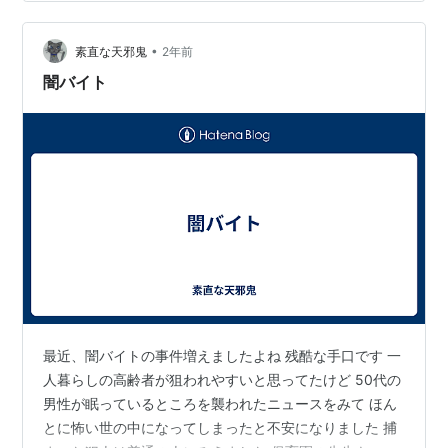
が、その背景を聞くと、この社会に大きな歪みが存在し
ていそうです。 「手取りを増やす」と訴えた国民民主党
が先の衆院選で躍進しまし…
•
素直な天邪鬼
2年前
闇バイト
最近、闇バイトの事件増えましたよね 残酷な手口です 一
人暮らしの高齢者が狙われやすいと思ってたけど 50代の
男性が眠っているところを襲われたニュースをみて ほん
とに怖い世の中になってしまったと不安になりました 捕