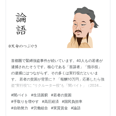
首都圏で緊縛強盗事件が続いています。40人もの若者が
逮捕されたそうです。核心である「首謀者」「指示役」
の逮捕にはつながらず、その多くは実行役だといいま
す。 若者の貧困が背景に？ 「報酬10万円」応募したら強
盗“実行役”に “リクルーター役”も「闇バイト」（2024年
11月5日掲載）｜日テレNEWS NNN 「借金があった」
#
闇バイト
#
生活困窮
#
若者の貧困
「生活が困窮していた」、逮捕された若者の多くが、金
#
手取りを増やす
#
高圧経済
#
国民負担率
銭的な理由から「闇バイト」に応募したと供述している
#
自助努力
#
労働組合
#
実質賃金
#
論語
そうです。 犯罪に手を染めることは良くないことです