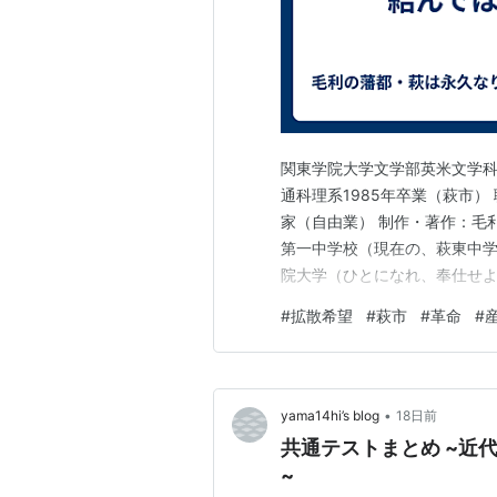
関東学院大学文学部英米文学科
通科理系1985年卒業（萩市
家（自由業） 制作・著作：毛
第一中学校（現在の、萩東中学
院大学（ひとになれ、奉仕せよ
萩！！ ブログを書けば、天下
#
拡散希望
#
萩市
#
革命
#
大の、読書家でしたから！！ 
市民時代の、傑作集ですから！
•
yama14hi’s blog
18日前
共通テストまとめ ~近
~