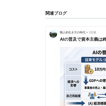
業や農業への化学の応用、汽船航海
から湧いたように出現した全人口（
関連ブログ
させた。
•
職人的生き方の時代
2日前
AIの普及で資本主義は