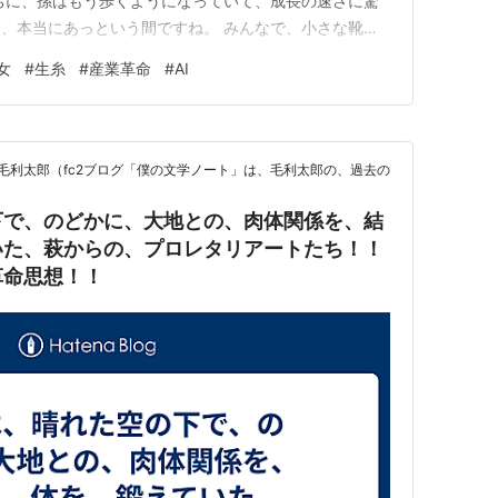
ちに、孫はもう歩くようになっていて、成長の速さに驚
、本当にあっという間ですね。 みんなで、小さな靴を
着を買い足したり。離乳食ももりもり食べて、見るからに
女
#
生糸
#
産業革命
#
AI
いるだけで、こちらまで力をもらえるようでした。会いに
思いました。 ４月に会った…
毛利太郎（fc2ブログ「僕の文学ノート」は、毛利太郎の、過去の
下で、のどかに、大地との、肉体関係を、結
いた、萩からの、プロレタリアートたち！！
革命思想！！