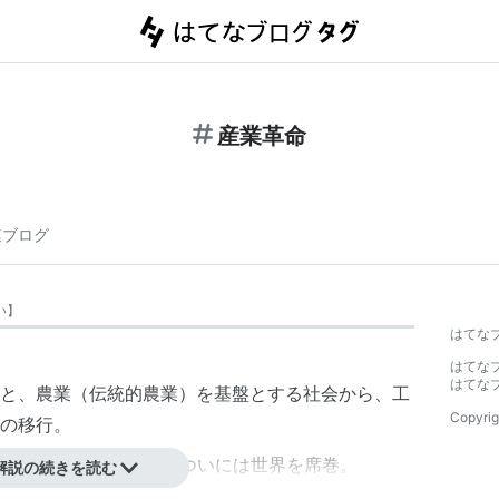
産業革命
連ブログ
い
】
はてな
はてな
はてな
と、農業（伝統的農業）を基盤とする社会から、工
Copyrig
の移行。
り、順次各国に波及し、ついには世界を席巻。
解説の続きを読む
の賃金労働、そして「自然力の征服、機械装置、工