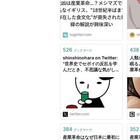
深い
あ、
ora
togetter.com
or
526
438
ブックマーク
shinshinohara on Twitter:
人類
"世界史でセポイの反乱を学
眠る
んだとき、不思議な気がし
業革
た。イギリスの綿製品が大量
に入ってきて、インドの綿工
業が崩壊、経済が大打撃を受
けたと言うけれど。「イギリ
スは世界で初めて産業革命を
成功させた先進国でしょ？だ
ったら最先端の綿製品は、高
twitter.com
g
くてインド人には買えなかっ
たんじゃないの？」"
384
352
ブックマーク
産業革命はなぜ日本に最初に
産業