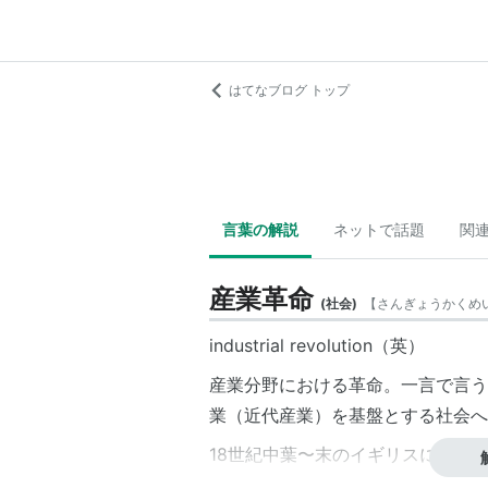
はてなブログ トップ
言葉の解説
ネットで話題
関
産業革命
(
社会
)
【
さんぎょうかくめ
industrial revolution（英）
産業分野における革命。一言で言う
業（近代産業）を基盤とする社会へ
18世紀中葉〜末のイギリスに始ま
農村から都市への人口移動や工場で