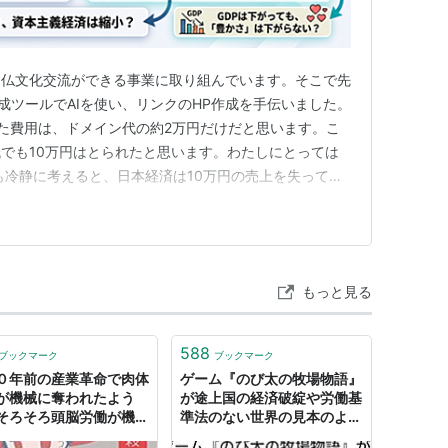
日仏文化交流ができる事業に取り組んでいます。そこで先
成ツールでAIを使い、リンクのHP作成を手伝いました。
com かかった費用は、ドメイン代の約2万円だけだと思います。こ
でも10万円はとられたと思います。わたしにとっては
も冷静に考えると、日本経済は10万円の売上を失ってい
って、自分で物事を完結できるようになれば、日本の売上
ることになります。 そこで、仮説としてAIの普及により
もっと見る
588
ブックマーク
ブックマーク
０年前の産業革命で肉体
ゲーム『のび太の牧場物語』
が機械に奪われたよう
が途上国の経済破綻や労働基
そろそろ頭脳労働が機械
準法のない世界の見本のよう
われる日が来た。じゃ
→古参ユーザーは歓喜「ナウ