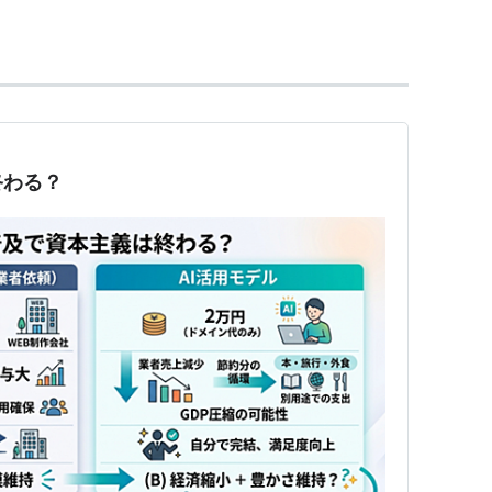
、鉄道、電信、全大陸の耕地化、河川の運河化、地
マルクス）」によって資本主義を生成、社会を一変
終わる？