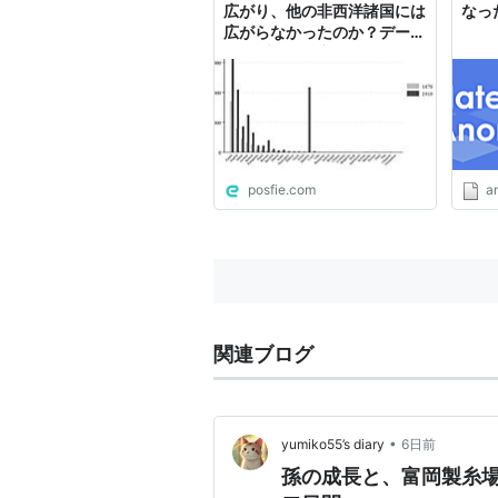
広がり、他の非西洋諸国には
なっ
広がらなかったのか？データ
ドリブンの研究
posfie.com
a
関連ブログ
•
yumiko55’s diary
6日前
孫の成長と、富岡製糸場