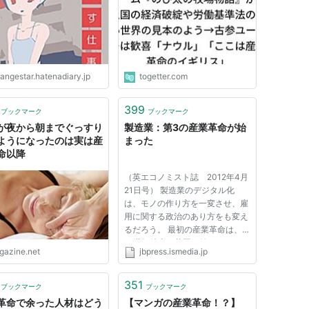
その先は？ -
ル」「ここは産業革命のイギ
ngestarの雑記
リス」
angestar.hatenadiary.jp
togetter.com
399
ブックマーク
ブックマーク
が夜から朝までぐっすり
製造業：第3の産業革命が始
ようになったのは実は産
まった
命以降
（英エコノミスト誌 2012年4月
21日号） 製造業のデジタル化
は、モノの作り方を一変させ、雇
用に関する政治のあり方をも変え
るだろう。 最初の産業革命は、
18世紀後半に英国で始まった。き
igazine.net
jbpress.ismedia.jp
っかけは繊維工業の機械化だ。そ
れまでは何百もの織工たちの家で
面倒な手作業により行われていた
351
ブックマーク
ブックマーク
仕事が、1つの綿織工場にまとめ
革命で余った人材はどう
【マンガの産業革命！？】
ら...