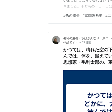
いました しばらく会わないう
きました。子どもの一日一日は
買いに行ったり、足りない肌
#
孫の成長
#
富岡製糸場
#
工
元気いっぱい。その姿を見て
来てよかったなあと、しみじみ
毛利の藩都・萩は永久なり 原作：
•
作品です）
17日前
かつては、晴れた空の
んでは、体を、鍛えて
思想家・毛利太郎の、