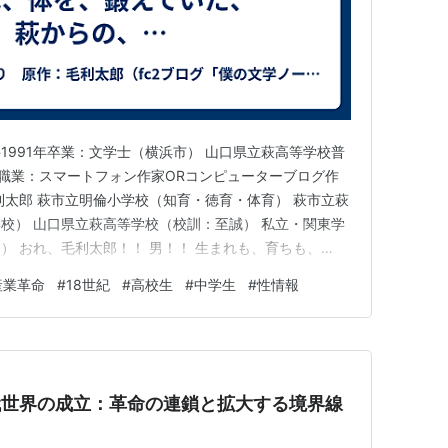
1991年卒業：文学士（横浜市） 山口県立萩高等学校普
） 職業：スマートフォン作家ORコンピューターブログ作
利太郎 萩市立明倫小学校（知育・徳育・体育） 萩市立萩
校） 山口県立萩高等学校（校訓：至誠） 私立・関東学
） おれ、毛利太郎！！ 男！！ 生まれも、育ちも、
一の、男！！ 勉強大好き、スポーツ大嫌い！！ ぼくは、
産業革命
#
18世紀
#
高校生
#
中学生
#
性情報
fc2ブログ「僕の文学ノート」は、ぼく、毛利太郎の、萩
！ …
代世界の成立：革命の連鎖と拡大する境界線