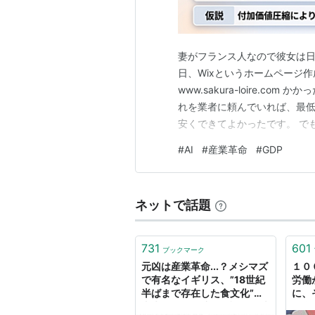
妻がフランス人なので彼女は
日、Wixというホームページ作
www.sakura-loire.
れを業者に頼んでいれば、最低
安くできてよかったです。 で
ます。日本人がみんなAIを使
#
AI
#
産業革命
#
GDP
が下がり、日本のGDPも下が
経済が縮小し、資本…
ネットで話題
731
601
ブックマーク
元凶は産業革命...？メシマズ
１０
で有名なイギリス、”18世紀
労働
半ばまで存在した食文化”が
に、
喪失された経緯の解説が興味
に奪