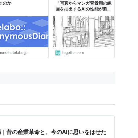
たのか
「写真からマンガ背景用の線
画を抽出するAIの性能が割と
えぐい感じになった」
nond.hatelabo.jp
togetter.com
｜昔の産業革命と、今のAIに思いをはせた