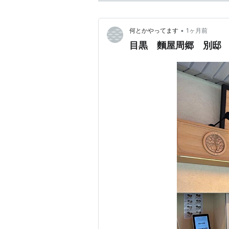
•
何とかやってます
1ヶ月前
目黒 麵屋周郷 別邸