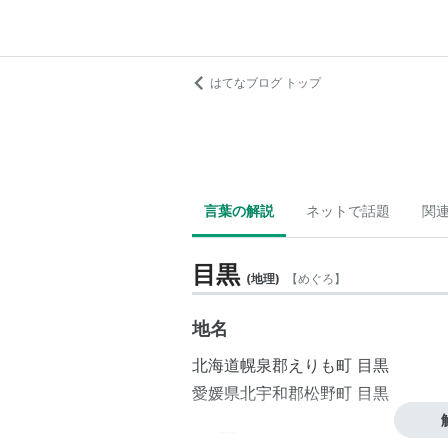
はてなブログ トップ
言葉の解説
ネットで話題
関
目黒
(
地理
)
【
めぐろ
】
地名
北海道
幌泉郡
えりも町
目黒
愛媛県
北宇和郡
松野町
目黒
目黒
(
一般
)
【
めぐろ
】