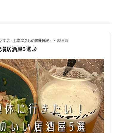
•
駅本店～お部屋探しの冒険日記～
22日前
場居酒屋5選🌙