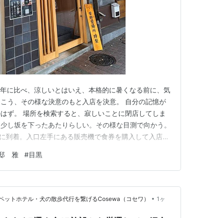
 去年に比べ、涼しいとはいえ、本格的に暑くなる前に、気
こう、その様な決意のもと入店を決意。 自分の記憶が
はず。 場所を検索すると、寂しいことに閉店してしま
を少し坂を下ったあたりらしい。その様な目測で向かう。
0分頃に到着。入口左手にある販売機で食券を購入して入店。
つけ麺」を注文。熱盛で。 店内は7～8名程度が座れる、
邸 雅
#
目黒
前系・ウーバー系の人がひっきりなしに引き取りに来ま
1…
•
ットホテル・犬の散歩代行を繋げるCosewa（コセワ）
1ヶ