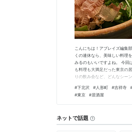
こんにちは！アブレイズ編集部で
くの連休なら、美味しい料理
みるのもいいですよね。 今回
も料理も大満足だった東京の居
りの飲み会など、どんなシー
屋を探している方は、ぜひ最後
#
下北沢
#
人形町
#
吉祥寺
ち着いて食事を楽しみたいなら
#
東京
#
居酒屋
瞬間から感じる和モダンな雰囲
ネットで話題