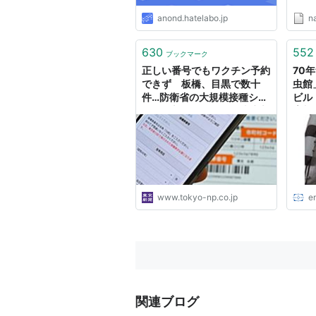
です
anond.hatelabo.jp
na
「深
フェ
中目
630
552
ブックマーク
た。
正しい番号でもワクチン予約
70
ヒ...
できず 板橋、目黒で数十
虫館
件…防衛省の大規模接種シス
ビル
テムに新たな欠陥か：東京新
増加
聞デジタル
www.tokyo-np.co.jp
e
関連ブログ