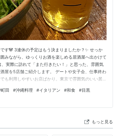
す🐼 3連休の予定はもう決まりましたか？✨ せっか
を囲みながら、ゆっくりお酒を楽しめる居酒屋へ出かけて
は、実際に訪れて「また行きたい！」と思った、雰囲気
酒屋を5店舗ご紹介します。 デートや女子会、仕事終わ
ンでも利用しやすいお店ばかり。東京で雰囲気のいい居酒
までご覧ください😊 ① 一天張（人形町） 人形町で落
#
町田
#
沖縄料理
#
イタリアン
#
和食
#
目黒
、ぜひおすすめしたいのが「一天張」。 お店に入った
気がとても心地よく、…
もっと見る