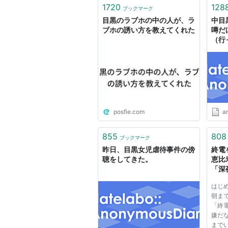
1720
128
ブックマーク
目黒のラブホの中の人が、ラ
中目
ブホの誘い方を教えてくれた
噂だ
（行
posfie.com
a
855
808
ブックマーク
昨日、目黒女児虐待事件の傍
終電
聴をしてきた。
恵比
「深
カフェ
はじ
ピ]
朝ま
「終
嫌だ
まで