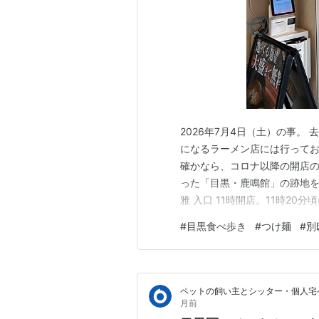
2026年7月4日（土）の事。
になるラーメン店には行ってお
確かなら、コロナ以降の開店の
った「目黒・鹿鳴館」の跡地
雅 入口 11時開店。11時2
まずは、初めての為、「特製 
#
目黒食べ歩き
#
つけ麺
#
別
逆「L字」のカウンター。 出
す。 既に店内は、ほぼ満席。 
ペットの飼い主とシッター・個人宅ペ
月前