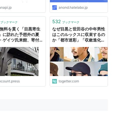
よね。ここでは都内にある
napi.jp
anond.hatelabo.jp
夜から朝まで営業しているカ
」を渋谷・恵比寿・代官山・
黒の最寄り駅別にまとめまし
532
ブックマーク
ブックマーク
 お酒を飲んでもよし、コー
年無料を貫く「目黒寄生
なぜ目黒と世田谷の中年男性
」に訪れた予想外の夏
はこのルックスに収束するの
・ゲイツ氏来館、寄付金
か「都市迷彩」「収斂進化」
「この格好は楽」
ncount.press
togetter.com