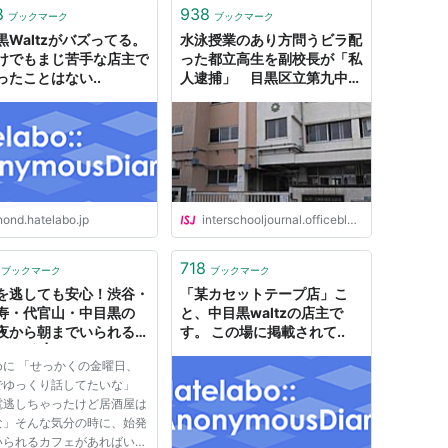
8
938
ブックマーク
ブックマーク
黒Waltzがバズってる。
水泳授業のあり方問うビラ配
けでもまじ苦手な店主で
った都立高生を副校長が「私
ったことはない..
人逮捕」 目黒区立第九中学
校 : THE INTERSCHOOL
JOURNAL(インタースクー
ル・ジャーナル)
nond.hatelabo.jp
interschooljournal.officeblog.jp
718
ブックマーク
ブックマーク
を逃しても安心！渋谷・
「某カセットテープ店」こ
寿・代官山・中目黒の
と、中目黒waltzの店主で
夜から朝までいられる」
す。 この場に掲載されて..
25店 | nanapi [ナナ
めに 「せっかくの金曜日、
でゆっくり話してたいな」
電逃しちゃったけど居酒屋は
な」そんな気分の時に、始発
いられるカフェがあればいい