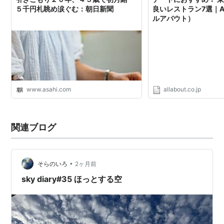
５千円札眺め涙ぐむ：朝日新聞
良いレストラン7選｜All
ルアバウト）
www.asahi.com
allabout.co.jp
関連ブログ
•
そらのいろ
2ヶ月前
sky diary#35 ほっとする空