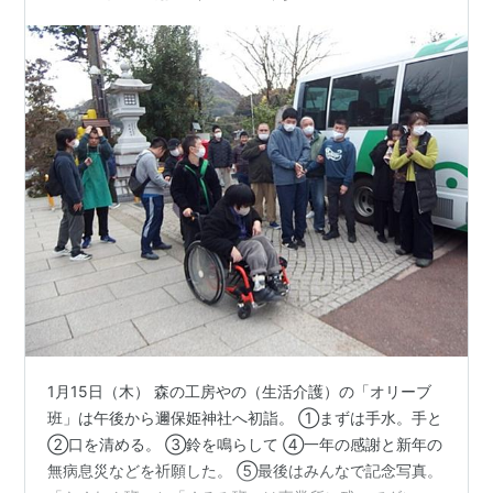
1月15日（木） 森の工房やの（生活介護）の「オリーブ
班」は午後から邇保姫神社へ初詣。 ①まずは手水。手と
②口を清める。 ③鈴を鳴らして ④一年の感謝と新年の
無病息災などを祈願した。 ⑤最後はみんなで記念写真。