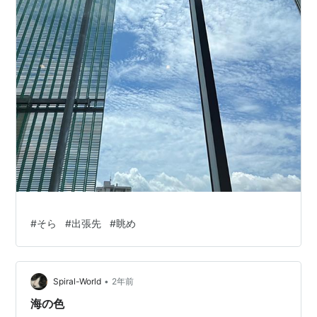
#
そら
#
出張先
#
眺め
•
Spiral-World
2年前
海の色