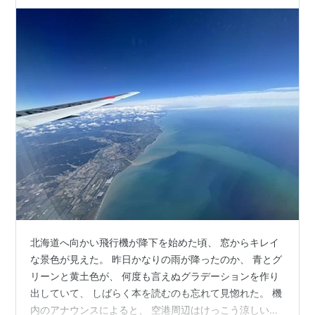
北海道へ向かい飛行機が降下を始めた頃、 窓からキレイ
な景色が見えた。 昨日かなりの雨が降ったのか、 青とグ
リーンと黄土色が、 何度も言えぬグラデーションを作り
出していて、 しばらく本を読むのも忘れて見惚れた。 機
内のアナウンスによると、 空港周辺はけっこう涼しいら