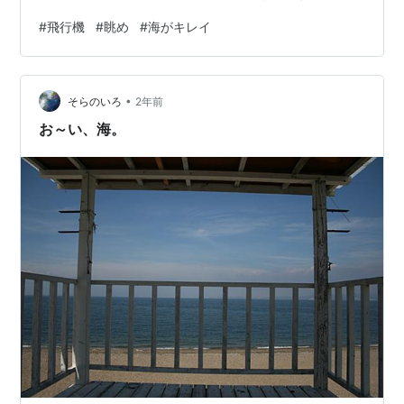
しい。 降りたらすぐにパーカーを着なきゃ。
#
飛行機
#
眺め
#
海がキレイ
•
そらのいろ
2年前
お～い、海。