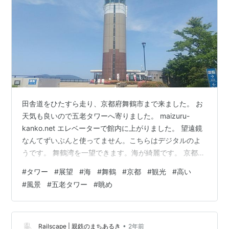
田舎道をひたすら走り、京都府舞鶴市まで来ました。 お
天気も良いので五老タワーへ寄りました。 maizuru-
kanko.net エレベーターで館内に上がりました。 望遠鏡
なんてずいぶんと使ってません。こちらはデジタルのよ
うです。 舞鶴湾を一望できます。海が綺麗です。 京都府
舞鶴から北海道小樽までフェリーは出港しています。 緑
#
タワー
#
展望
#
海
#
舞鶴
#
京都
#
観光
#
高い
も綺麗です。因みに…貸切状態でVIP氣分でした。 駐車場
#
風景
#
五老タワー
#
眺め
も見えました。見晴らしが良いです。 お天気良好、心も
晴れ晴れ。 館内に萌えキャラとやらが飾られていまし
た。それぞれ名前はないようです。 宮崎アニメをはじめ
とする海外ウケの良いジャパニメーションですが、アニ
•
Railscape | 親鉄のまちあるき
2年前