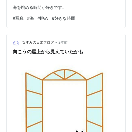
海を眺める時間が好きです。
#
写真
#
海
#
眺め
#
好きな時間
•
なすみの日常ブログ
2年前
向こうの屋上から見えていたかも