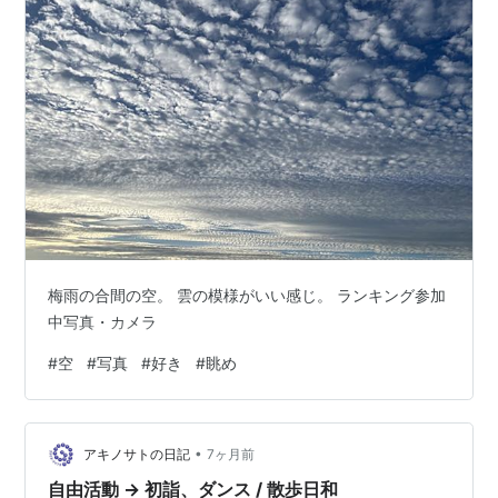
梅雨の合間の空。 雲の模様がいい感じ。 ランキング参加
中写真・カメラ
#
空
#
写真
#
好き
#
眺め
•
アキノサトの日記
7ヶ月前
自由活動 → 初詣、ダンス / 散歩日和