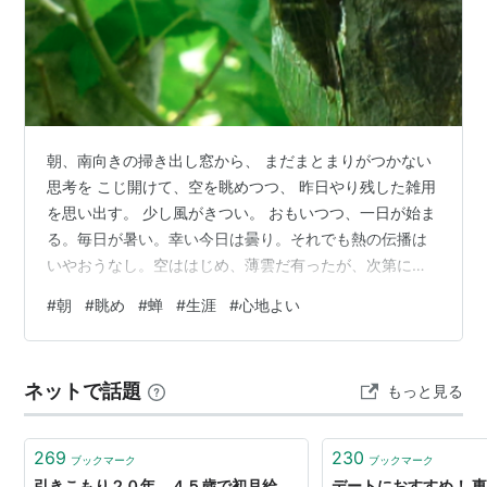
朝、南向きの掃き出し窓から、 まだまとまりがつかない
思考を こじ開けて、空を眺めつつ、 昨日やり残した雑用
を思い出す。 少し風がきつい。 おもいつつ、一日が始ま
る。毎日が暑い。幸い今日は曇り。それでも熱の伝播は
いやおうなし。空ははじめ、薄雲だ有ったが、次第に、
ところどころ青空がみえかくれしていて、切れ切れにな
#
朝
#
眺め
#
蝉
#
生涯
#
心地よい
り次第に隠れていた青空が、顔を出す。ちりぢりになっ
ていた雲は、やがて吹き寄せられた落ち葉のように固ま
って、小さな雲の塊となる。綿雲の塊は、さらに風に流
ネットで話題
もっと見る
されてきた雲が加わり、いつしか大きな入道雲状の雲へ
と姿を変えていく――。アッと気が付けば、小１時間は
経っていた。 その間に、じっとして居られ…
269
230
ブックマーク
ブックマーク
引きこもり２０年、４５歳で初月給
デートにおすすめ！ 