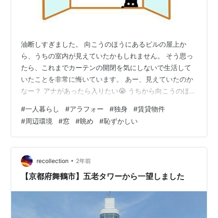
油断しすぎました。 向こうのほうにあるビルの屋上か
ら、うちの室内が見えていたかもしれません。 そう思っ
たら、これまでカーテンの開閉を気にしないで生活して
いたことを非常に悔いています。 あー、見えていたのか
なー？ アナがあったら入りたい😭 うちから向こうのほう
にあまり高くないビルがあるんですが、そこのビルの屋
#
一人暮らし
#
アラフォー
#
独身
#
賃貸物件
上にたまに人がいるのは以前から知っていました。 ずっ
#
周辺環境
#
窓
#
眺め
#
恥ずかしい
といるわけではなく、人がいるなと思っても、すぐにい
なくなってしまいます。 おそらくそこは喫煙所で、そこ
にたばこ休憩しにきているんだと思います。 うちからそ
のビルは距離があり、顔も表情もわからないし、性別も
•
recollection
2年前
わからない、ギリギリ人だってわかる程…
【京都府舞鶴市】五老タワーから一望しました