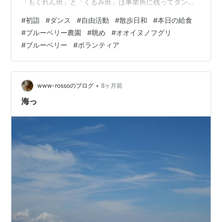
「もくれん班」と「くるみ班」は事業所に残ってダンス
パフォーマンス。 好きな音楽に合わせて思い思いに踊っ
#
初詣
#
ダンス
#
自由活動
#
散歩日和
#
本日の給食
て体を動かした。 1月16日（金） 朝。今日はボランティ
#
ブルーベリー農園
#
眺め
#
オオイヌノフグリ
アグループ「みのり会」さんの出勤日で、庭に出て利用
#
ブルーベリー
#
ボランティア
者さんと一緒にラジオ体操。（第２森の工房AMA） 昼休
み。「今日はあったかいね～」と会話をしながら散歩を
する利用者さんと職員。今日は過ごしやすい１日となっ
た。（森の工房AMA） …
•
www-rossoのブログ
8ヶ月前
海っ