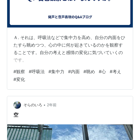
Ａ. それは、呼吸法などで集中力を高め、自分の内面をひ
たすら眺めつつ、心の中に何が起きているのかを観察す
ることです。自分の考えと感情の変化に気づいていくの
です。
#
観察
#
呼吸法
#
集中力
#
内面
#
眺め
#
心
#
考え
#
変化
•
そらのいろ
2年前
空