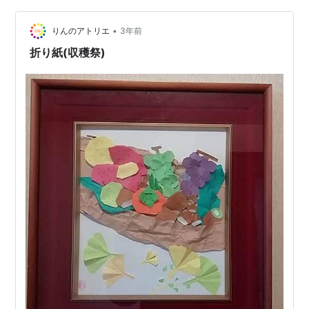
子） 収穫後は、このように日干ししてから、脱穀→籾摺
•
り→精米と進みます。鉄腕ダッシュでよく見ますよね
りんのアトリエ
3年前
（笑） 米離れが進んでいますが、おいしい新米を食べ
折り紙(収穫祭)
て、お米ファンをとりもどせるといいです…