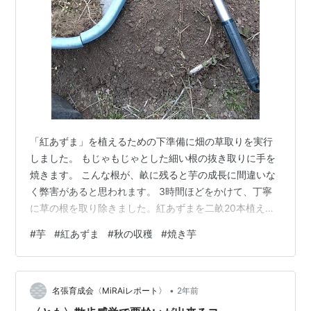
「紅あずま」を植えるための下準備に畑の草取りを実行
しました。 もじゃもじゃとした細い根の抜き取りに手を
焼きます。 こんな根が、畝に残ると芋の成長に間違いな
く弊害があると思われます。 3時間ほどをかけて、丁寧
に草の根を取り除きました。紅あずまを二畝20本植え込
む予定です。苗の入荷が、5月初旬になりそうです。こん
#
芋
#
紅あずま
#
秋の収穫
#
焼き芋
な地道な作業が、実を結ぶのです。収獲までに6カ月は、
かかる長期戦です。苗に白い芽が、出ていますが4つ目ま
で土壌に埋め込む平行植え仕立ての予定です。 市道の脇
•
のアイリスは、花を咲かせました。 花が、揃って咲きほ
名張育成会〈MiRAiレポート〉
2年前
ころばないのが少し残念です。 無料AI画像生成サイトで