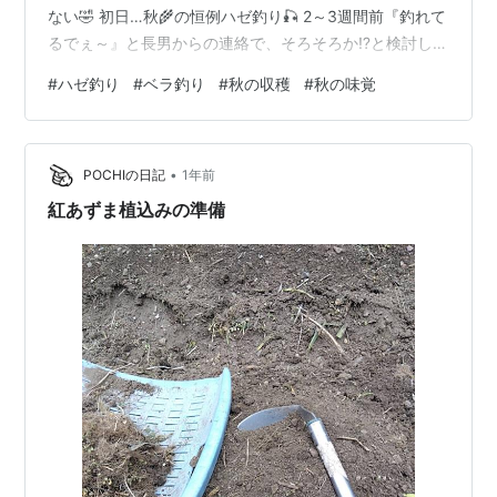
ない🤣 初日…秋🌾の恒例ハゼ釣り🎣 2～3週間前『釣れて
るでぇ～』と長男からの連絡で、そろそろか⁉️と検討して
いたところ、今回は7～8年ぶりに再会となる長女家族が
#
ハゼ釣り
#
ベラ釣り
#
秋の収穫
#
秋の味覚
便乗する👀とのことで 再会の長女家族🤗元気そうで何よ
り☘️ 大家族ハゼ釣り🎣in 高砂向島公園😅 が、ハゼおらん
😱💦 初心者🔰でも簡単に釣れるハゼなら まぁハズレはな
•
いだろう😅と設定したものだったが、数がいないと話に
POCHIの日記
1年前
ならない💦 相変わらずチャリコ(鯛の幼魚)やヒイラギは
紅あずま植込みの準備
沢山いるが、キ…