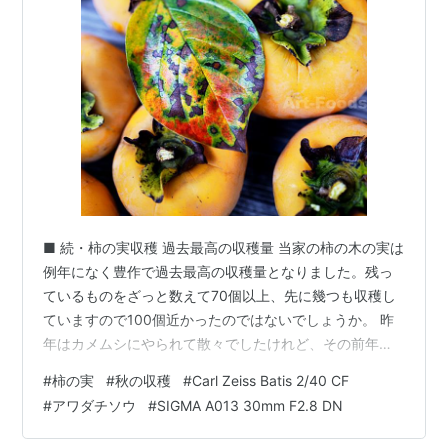
■ 続・柿の実収穫 過去最高の収穫量 当家の柿の木の実は
例年になく豊作で過去最高の収穫量となりました。残っ
ているものをざっと数えて70個以上、先に幾つも収穫し
ていますので100個近かったのではないでしょうか。 昨
年はカメムシにやられて散々でしたけれど、その前年に
は50個近い柿の実を収穫し、ほぼ一カ月近く毎日柿を食
#
柿の実
#
秋の収穫
#
Carl Zeiss Batis 2/40 CF
したのも楽しい思い出です。 たくさん実った柿の実 Carl
#
アワダチソウ
#
SIGMA A013 30mm F2.8 DN
Zeiss Batis 2/40 CF SONY α7RM5昨年の強剪定が功を
奏したのか花もたくさん咲きましたし、またカメムシ被