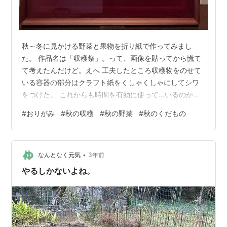
秋～冬に見かける野菜と果物を折り紙で作ってみまし
た。 作品名は「収穫祭」。って、画像を貼ってから慌て
て考えたんだけど。えへ 工夫したところ収穫物をのせて
いる容器の部分はクラフト紙をくしゃくしゃにしてシワ
をつけた。 これからも時間を有効に使って…いるのか無
駄に使っているのかわかりませんが、やってみたいなと
#
おりがみ
#
秋の収穫
#
秋の野菜
#
秋のくだもの
思ったことを少しずつ形にしていこうと思います。
。。。。。。。。。。。。。。。。。。。。 ポチっと押
したりなんかするとパワーが倍増します ↓ にほんブログ
•
村 応援ありがとうございます。
なんとなく元気
3年前
やるしかないよね。