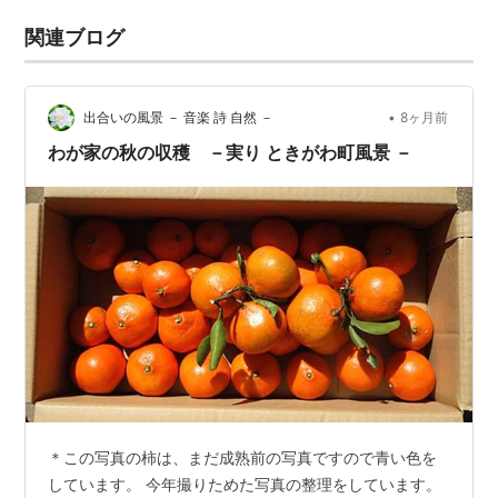
関連ブログ
•
出合いの風景 － 音楽 詩 自然 －
8ヶ月前
わが家の秋の収穫 －実り ときがわ町風景 －
＊この写真の柿は、まだ成熟前の写真ですので青い色を
しています。 今年撮りためた写真の整理をしています。