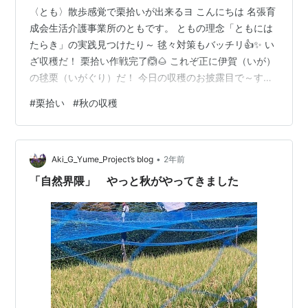
〈とも〉散歩感覚で栗拾いが出来るヨ こんにちは 名張育
成会生活介護事業所のともです。 ともの理念「ともには
たらき」の実践見つけたり～ 毬々対策もバッチリ👍✨ い
ざ収穫だ！ 栗拾い作戦完了🙆🌰 これぞ正に伊賀（いが）
の毬栗（いがぐり）だ！ 今日の収穫のお披露目で～す👀
✨
#
栗拾い
#
秋の収穫
•
Aki_G_Yume_Project’s blog
2年前
「自然界隈」 やっと秋がやってきました