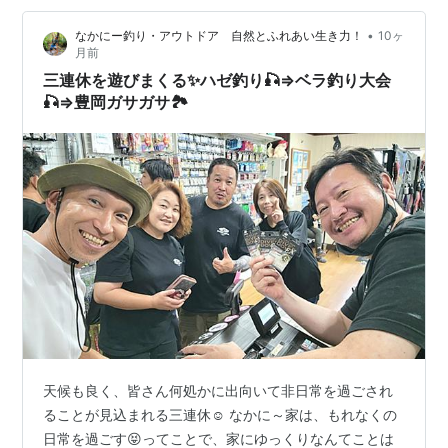
害に懲りて消毒を二度ほどしっかり行ったのもよかった
•
なかにー釣り・アウトドア 自然とふれあい生き力！
10ヶ
のでしょう、すくすくと育った柿の実はこれまでにな…
月前
三連休を遊びまくる✨ハゼ釣り🎣⇒ベラ釣り大会
🎣⇒豊岡ガサガサ🏞️
天候も良く、皆さん何処かに出向いて非日常を過ごされ
ることが見込まれる三連休☺️ なかに～家は、もれなくの
日常を過ごす😝ってことで、家にゆっくりなんてことは