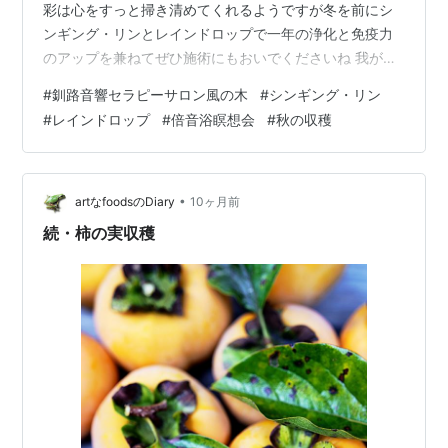
彩は心をすっと掃き清めてくれるようですが冬を前にシ
ンギング・リンとレインドロップで一年の浄化と免疫力
のアップを兼ねてぜひ施術にもおいでくださいね 我が家
の小さな畑も先日の初霜でことごとく萎れてしまいまし
#
釧路音響セラピーサロン風の木
#
シンギング・リン
たが、まだサツマイモだけが残っていたので今日掘って
#
レインドロップ
#
倍音浴瞑想会
#
秋の収穫
みましたジャガイモは放っておいても勝手に大きくなっ
ていますが、サツマイモは九州の暖かいイメージ北海道
で、我が家のような地植えで、上手く育っているのかど
うか…えっ？４苗植えたのにこれだけ？😲 大きく広がっ
•
artなfoodsのDiary
10ヶ月前
ていたのは葉っぱだけでした（笑でも葉っぱや茎も…
続・柿の実収穫