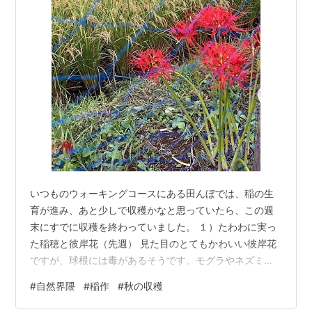
いつものウォーキングコースにある田んぼでは、稲の生
育が進み、あと少しで収穫かなと思っていたら、この週
末にすでに収穫を終わっていました。 １）たわわに実っ
た稲穂と彼岸花（先週） 見た目のとてもかわいい彼岸花
ですが、球根には毒があるそうです。モグラやネズミの
害から作物を守るために、田んぼの脇にはこのように彼
#
自然界隈
#
稲作
#
秋の収穫
岸花が植えられることがあるそうです。”鬼除け”ではない
ようで...（笑） ２）収穫の終わった田んぼ（今日の様