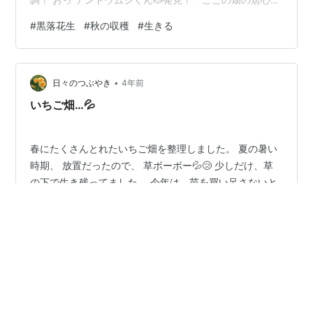
はどうでしたか？ そういえば小麦の収穫の時にも会いま
#
黒落花生
#
秋の収穫
#
生きる
したね。 放ったらかしでごめんなさいね。 また刈っちゃ
います。 でも、ずっとここにいていいんだよ。」 などと
話しかけてたら 眠っちゃったお犬さま。 疲れたのか、気
•
持ちよかったのか？ ということで今年の黒落花生🥜の収
日々のつぶやき
4年前
穫は終了です。 今年も会えてよかったです。 種まきから
いちご畑…💦
苗へ、そして…