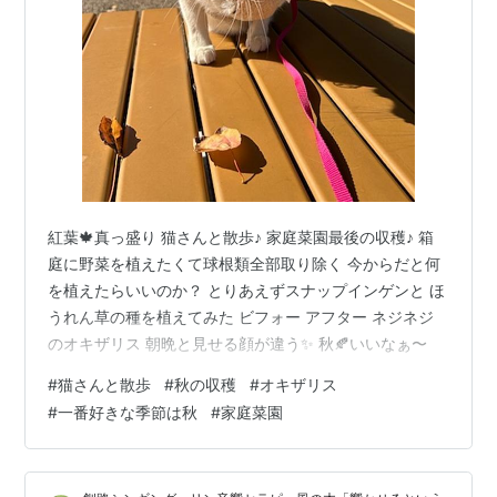
紅葉🍁真っ盛り 猫さんと散歩♪ 家庭菜園最後の収穫♪ 箱
庭に野菜を植えたくて球根類全部取り除く 今からだと何
を植えたらいいのか？ とりあえずスナップインゲンと ほ
うれん草の種を植えてみた ビフォー アフター ネジネジ
のオキザリス 朝晩と見せる顔が違う✨ 秋🍂いいなぁ〜
#
猫さんと散歩
#
秋の収穫
#
オキザリス
#
一番好きな季節は秋
#
家庭菜園