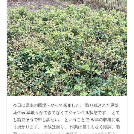
今日は県南の圃場へやって来ました。 取り残された黒落
花生🥜 草取りができてなくてジャングル状態です。 とて
も窮屈そうで申し訳ない。 ということで 今年の収穫に取
り掛かります。 天候は曇り、 作業は暑くもなく順調、順
調！ おっ テントウムシくん🐞発見！「ここの畑の居心地