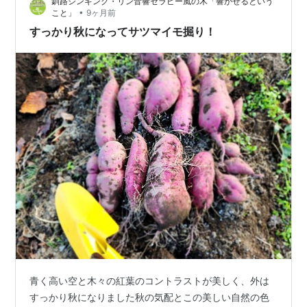
釧路シンギング・リン音響セラピー風の木「響かせるという
•
こと」
9ヶ月前
すっかり秋になってサツマイモ掘り！
青く高い空と木々の紅葉のコントラストが美しく、外は
すっかり秋になりました秋の気配とこの美しい自然の色