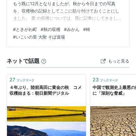
もう既に12月となりましたが、秋から今日までの写真
を、収穫物の記録としてここに貼り付けておくことにし
ました。 栗 の収穫については、既に記事にしてきまし
た。（下のリンク） 栗拾い 利平栗 －ときがわ町風景 収
#
ときがわ町
#
秋の収穫
#
みかん
#
柿
穫の秋－ - 出合いの風景 － 今年はイチジクの樹が蔓にや
#
いこいの里 大附 そば道場
られてしまって、実がつきませんでした。 その代わり柿
は、去年は全くできなかったのですが、今年は比較的よ
くできました。 それで、妻とふたりで毎日食べるだけの
ネットで話題
もっと見る
柿を取ってきては、夕食後に食べていました。今年の柿
は甘味が濃厚で美味しいのです…
27
23
ブックマーク
ブックマーク
４年ぶり、陸前高田に黄金の秋 コメ
中国で観測史上最悪の
収穫始まる：朝日新聞デジタル
に「深刻な脅威」