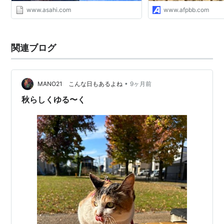
www.asahi.com
www.afpbb.com
関連ブログ
•
MANO21 こんな日もあるよね
9ヶ月前
秋らしくゆる〜く