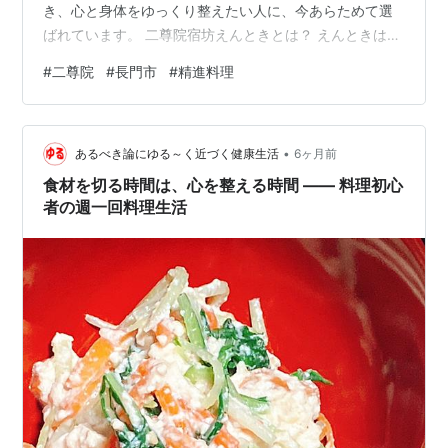
き、心と身体をゆっくり整えたい人に、今あらためて選
ばれています。 二尊院宿坊えんときとは？ えんときは、
由緒ある寺院「二尊院」に併設された宿坊です。ホテル
#
二尊院
#
長門市
#
精進料理
や旅館とは異なり、ここで過ごす時間はとても静か。テ
レビや派手な演出はありませんが、その分、自分自身と
向き合う濃密な時間が流れています。 境内に一歩足を踏
•
み入れると、空気が変わるのを感じるはずです。 泊まり
あるべき論にゆる～く近づく健康生活
6ヶ月前
たくなる理由① 体験そのものが“旅の主役” えんときの最
食材を切る時間は、心を整える時間 ―― 料理初心
大の魅力は、宿泊とともに体験できる…
者の週一回料理生活