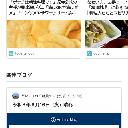
「ポテチは精進料理です」尼寺公式の
なぜいま、世界のトッ
主張が興味深い話…「油はOKで油はダ
「精進料理」に惹きつ
メ」「コンソメやサワークリームみた
| 料理人たちとスピリ
いに味によってはダメ」など
togetter.com
courrier.jp
関連ブログ
•
平成生まれ公務員の生きた証
2ヶ月前
令和８年６月16日（火）晴れ