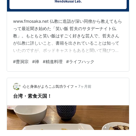
www.fmosaka.net 仏教に造詣が深い同僚から教えてもら
って最近聞き始めた「笑い飯 哲夫のサタデーナイト仏
教」。もともと笑い飯はすごく好きな芸人で、哲夫さん
が仏教に詳しいこと、書籍を出されていることは知って
いたのですが、ポッドキャストもあると聞いて飛びつい
てみました。ぱらぱらとリストを見たところ、ゲストと
#
曹洞宗
#
禅
#
精進料理
#
ライフハック
の対談形式が主なのかな。月ごとにゲストを及びして4回
対談、僧侶・住職をされている方を招くときもあれば、
みうらじゅんさんや古舘伊知郎さんなど、芸能人などで
•
仏教に詳しい方がゲストのときもあるようですね。古舘
心と身体がよろこぶ気功ライフ
7ヶ月前
さんの回は途中まで聞いたのですがこれもなかなか面白
台湾・素食天国！
くて、いつか記事に書くのもいいか…