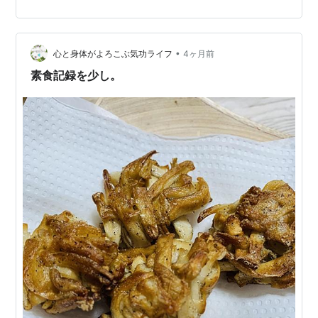
ット www.youtube.com ランキング参加中健康 ランキン
グ参加中ライフスタイル
•
心と身体がよろこぶ気功ライフ
4ヶ月前
素食記録を少し。