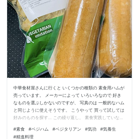
中華食材屋さんに行くと いくつかの種類の 素食用ハムが
売っています。 メーカーによって いろいろなので 好き
なものを選ぶしかないのですが、 写真のは 一般的なハム
と同じように使えそうです。 こうやって 買って試しては
好みのものを探す… この繰り返し。 素食実践していない
家族との食卓には こういう「肉じゃないけど肉っぽい」
#
素食
#
ベジハム
#
ベジタリアン
#
気功
#
気養生
商品は ありがたいのです。 写真は 素食ハムと 素食ナゲ
#
精進料理