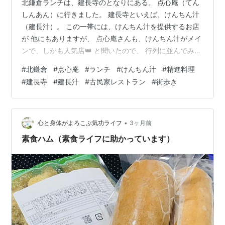
北鎌倉ランチは、建長寺のとなりにある、 点心庵（てん
しんあん）に行きました。 建長寺といえば、けんちん汁
（建長汁）。 この一帯には、けんちん汁を提供するお店
が 他にもありますが、 点心庵さんも、けんちん汁がメイ
ンで、しかも人気店👑 と聞いたので、 行列に並んでみる
ことにしました。 日曜日の午後１２時半くらいでした
#
北鎌倉
#
点心庵
#
ランチ
#
けんちん汁
#
精進料理
が、 クリンたちの前に６組くらい待っていて、待ち時間
#
建長寺
#
建長汁
#
古民家レストラン
#
街歩き
は２５分くらい。 （みんな、お店の前の階段に腰かけて
待つというスタイルでしたね！ 予約制じゃないところ
が、かえってグ～です👍） 待った甲斐のある、居心地の
いい・古民家レストランでした。 建物はなつかしいので
•
心と身体がよろこぶ気功ライフ
3ヶ月前
すが、 今風に 座敷なのに椅…
素食ハム（素食ライフに助かっています）