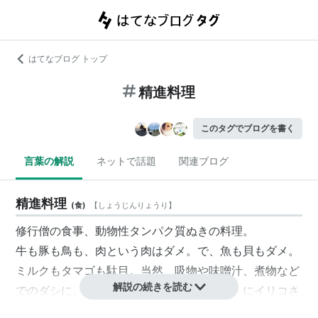
はてなブログ トップ
精進料理
このタグでブログを書く
言葉の解説
ネットで話題
関連ブログ
精進料理
(
食
)
【
しょうじんりょうり
】
修行僧の食事、動物性タンパク質ぬきの料理。
牛も豚も鳥も、肉という肉はダメ。で、魚も貝もダメ。
ミルクもタマゴも駄目。当然、吸物や味噌汁、煮物など
解説の続きを読む
でのダシに、鰹節や鯖節やアゴ（；飛び魚）にイリコさ
え用いてはならない。そういう厳格な
ｖｅｇａｎ
〔ビー