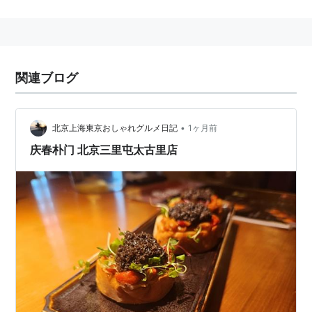
ガン〕（＝完全菜食主義）であることは勿論、更にその
上、ニオイや刺激の強いスパイス類（；五葷）も、アル
コール類も、「仏道修行に差し障りがあるため」堅く禁
じられている。そういう食事・料理のこと。ただし、脂
関連ブログ
肪源としては、「胡麻豆腐」、また脂肪源・タンパク源
として「豆腐」が食べられており、それほどキツイ栄養
状態であったとも思えない。
•
北京上海東京おしゃれグルメ日記
1ヶ月前
庆春朴门 北京三里屯太古里店