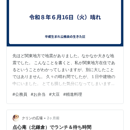
先ほど関東地方で地震がありました。なかなか大きな地
震でした。 こんなことを書くと、私が関東地方在住であ
るということがわかってしまいますが、別に大したこと
ではありません。 久々の晴れ間でしたが、１日中建物の
中にいました。 とても損した気分になってしまいます。
屋上の喫煙所でお日様を浴びさせていただきました。 お
#
公務員
#
お弁当
#
大豆
#
精進料理
てんとさま、ありがとう。 お昼ご飯についてお話しま
す。 職場で頼むお弁当は、だいたい２、３箇所のお弁当
屋さんのローテーションです。 その他は、うどん屋さん
•
の出前を取ったりします。大盛りが本当の大盛りです。
クリンの広場
2ヶ月前
で、今日はご飯とおかずのお弁当。 チキン南蛮タルタル
点心庵（北鎌倉）でランチ＆待ち時間