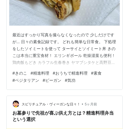
最近はすっかり写真を撮らなくなったので 少しだけです
が… 日々の素食記録です。 どれも簡単な日常食。 下処理
をしたソイミートを使って ターサイとソイミート丼 きの
こは本当に重宝食材！ エリンギボール 乾燥湯葉も便利！
鶏肉飯もどき カラフル生春巻き ヤマブシタケと高野豆腐
のから揚げ ーー 春節料理も記録として。 魚を食べない
#
きのこ
#
精進料理
#
おうちで精進料理
#
素食
ので 魚の形をしたおこわです。 （買ったものです） 豆
#
ベジタリアン
#
ビーガン
#
気功
腐製品ときのこは 本当に便利です！ www.youtube.com
www.youtube.com
•
スピリチュアル・ヴィーガンな日々！
5ヶ月前
お墓参りで先祖が喜ぶ供え方とは？精進料理弁当
という選択