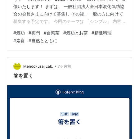
催いたします！ まずは、 一般社団法人全日本混化気功協
会の会員さまに向けて募集し その後、一般の方に向けて
募集する予定です。 今回のテーマは 「シンプル」 内容
は 5月26日（火）午後～夜 5月27日（水）午前～夜 この
#
気功
#
梅門
#
台湾茶
#
気功とお茶
#
精進料理
二日間集中の 「気功と素食の養生講座」 そして・・ 他
#
素食
#
自然とともに
は、自由！フリー！！ 28日には ご一緒するおまけ企画が
あるかも・・ としつつ 参加者様には いくつかの気功的
ポイントを ご紹介いたしますので それぞれで楽しんでい
ただくのも 良いかなと思っています！ 現地集合…
•
Mendokusai Lab.
7ヶ月前
箸を置く