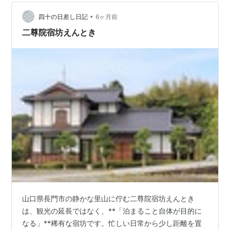
じようには考えられない お墓を手放すことの難しさ 無理
のない形で守っていくという考え方 供養の考え方は「霊
•
四十の日差し日記
6ヶ月前
の段階」によって変わる お墓参り…
二尊院宿坊えんとき
山口県長門市の静かな里山に佇む二尊院宿坊えんとき
は、観光の延長ではなく、**「泊まること自体が目的に
なる」**稀有な宿坊です。忙しい日常から少し距離を置