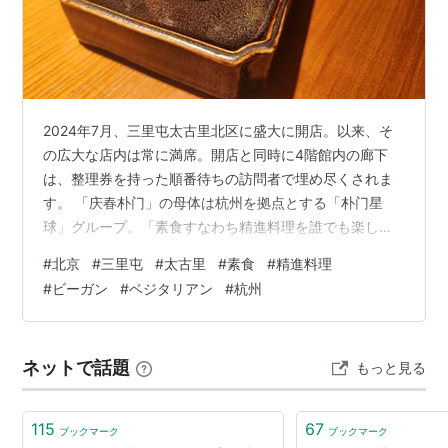
2024年7月、三里屯太古里北区に盛大に開店。以来、そ
の広大な店内は常に満席。開店と同時に4階館内の廊下
は、整理券を持った順番待ちの訪問者で埋め尽くされま
す。 「庆春朴门」の母体は杭州を拠点とする「朴门星
球」グループ。「素食すなわち精進料理を誰でも楽しめ
るものに」という理念を掲げ、一人当たり100元代という
#
北京
#
三里屯
#
太古里
#
素食
#
精進料理
価格帯で若年層を中心にその人気は圧倒的です。2021年
#
ビーガン
#
ベジタリアン
#
杭州
開業の「庆春朴门」一号店かつ本店は杭州市灵隐寺に隣
接、敷地内に日本庭園を併設する一軒家の大型店です。
2023年に初めて発表された杭州単独のミシュランガイド
ネットで話題
もっと見る
では、全12店のビブルグマンの1軒として選出。2026年
最新版、上海江苏浙江の地域合…
115
67
ブックマーク
ブックマーク