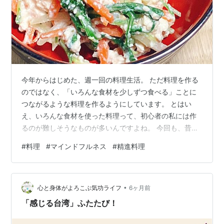
今年からはじめた、週一回の料理生活。 ただ料理を作る
のではなく、「いろんな食材を少しずつ食べる」ことに
つながるような料理を作るようにしています。 とはい
え、いろんな食材を使った料理って、初心者の私には作
るのが難しそうなものが多いんですよね。 今回も、昔買
ったレシピ本をペラペラめくりながら、「複数の食材を
#
料理
#
マインドフルネス
#
精進料理
使いつつ、私でも作れそうな一品」を探すところからは
じめました。
•
心と身体がよろこぶ気功ライフ
6ヶ月前
「感じる台湾」ふたたび！