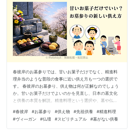
春彼岸のお墓参りでは、甘いお菓子だけでなく、精進料
理弁当のような普段の食事に近い供え方も一つの選択で
す。 春彼岸のお墓参り、供え物は何が正解なのでしょう
か。甘いお菓子だけでよいのかを見直し、日本の墓文化
と供養の本質を解説。精進料理という選択や、墓や仏壇
がない場合の供養方法も紹介します。 【春彼岸】お墓参
#
春彼岸
#
お墓参り
#
供え物
#
先祖供養
#
精進料理
りの供え物は何がいい？精進料理という選択 春彼岸のお
#
ヴィ―ガン
#
仏壇
#
スピリチュアル
#
墓がない供養
墓参りと供え物の基本 お墓は「聖域」なのか？供養の現
実的な視点 供物は段階によって変わる しかし、お墓は同