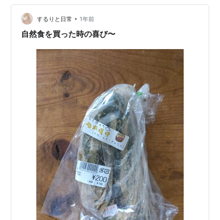
ゅうぶんです 近所では手に入らないもの、大容量でお得
な…
•
するりと日常
1年前
自然食を買った時の喜び〜