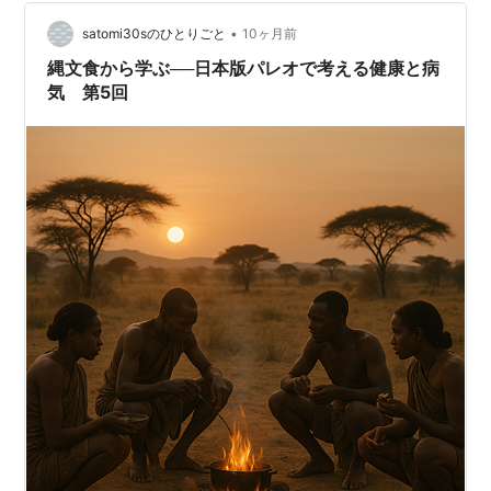
ゲがある わたしは思います、 難病や身障者が、自分の得
意分野で再起…
•
satomi30sのひとりごと
10ヶ月前
縄文食から学ぶ──日本版パレオで考える健康と病
気 第5回