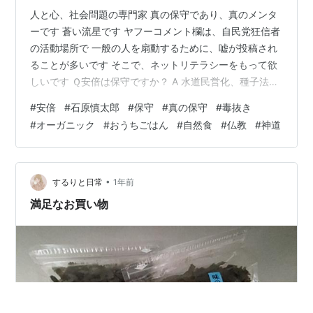
人と心、社会問題の専門家 真の保守であり、真のメンタ
ーです 蒼い流星です ヤフーコメント欄は、自民党狂信者
の活動場所で 一般の人を扇動するために、嘘が投稿され
ることが多いです そこで、ネットリテラシーをもって欲
しいです Ｑ安倍は保守ですか？ A 水道民営化、種子法廃
止、移民、カジノ、 アメポチ改憲、アメポチ緊急事態条
#
安倍
#
石原慎太郎
#
保守
#
真の保守
#
毒抜き
項などの売国を推進して来ました よく、皆さんから中国
#
オーガニック
#
おうちごはん
#
自然食
#
仏教
#
神道
人が嫌いという話しは聞きますが引き込んできたの、安
倍ですよ その安倍を支持している人って、保守じゃない
し、愛国者じゃないです 今みんなが、嫌がっていること
を、軌道に乗せたの安部です 日本を買ってください！と
•
するりと日常
1年前
述べたのも安倍です 安倍…
満足なお買い物