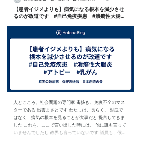
【患者イジメよりも】病気になる根本を減少させ
るのが政道です #自己免疫疾患 #潰瘍性大腸
炎 #アトピー #乳がん
人とこころ、社会問題の専門家 毒抜き、免疫不全のマス
ターである 出雲まさとです わたしは、長らく、 対症で
はなく、病気の根本を見ることが大事だと 提言してきま
した これを、ここで言い出した時には、 他に誰も言って
いませんでしたし 政界も言っていないです 議員も、候補
も言っていなかったです ・自己免疫疾患 ・小児免疫疾患