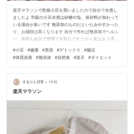
楽天マラソンで乾燥小豆を買いましたので自分で水煮し
ましたよ 市販の小豆水煮は砂糖や塩、保存料が加わって
いる場合が多いです 無添加のものだといたみやすかった
り、お値段は高くなります 自分で作れば無添加でヘルシ
ー、保存も自分で管理でき安心です だから私はもう手作
りと決めています そんなに面倒ではないです 小豆は前も
#
小豆
#
健康
#
美容
#
デトックス
#
腸活
って浸水しなくてよいです 優しく洗い、たっぷりの水か
#
体質改善
#
無添加
#
自然食
#
楽天
#
ダイエット
ら煮ます 柔らかくなったら、湯を捨て、小豆をそっと軽
く洗います アク抜き､渋切りです そしてまた水を入れ、
もう1度煮ます 好みの柔らかさになったら出来上がりです
仕上げに塩を少し加えて甘み・うま味・食感をまとめる
•
するりと日常
1年前
のも良いです ※3日分く…
楽天マラソン