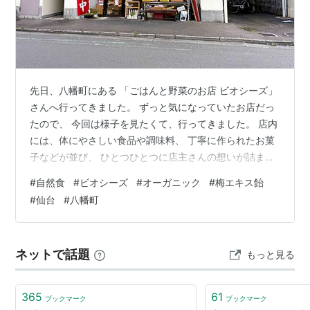
先日、八幡町にある 「ごはんと野菜のお店 ビオシーズ」
さんへ行ってきました。 ずっと気になっていたお店だっ
たので、 今回は様子を見たくて、行ってきました。 店内
には、体にやさしい食品や調味料、 丁寧に作られたお菓
子などが並び、 ひとつひとつに店主さんの想いが詰まっ
ているようでした。 今回私が買ったのは、梅エキスの
#
自然食
#
ビオシーズ
#
オーガニック
#
梅エキス飴
飴。 この飴についてとても丁寧に説明をしてくださり、
#
仙台
#
八幡町
店主さんの商品への愛情とこだわりが伝わってきまし
た。 奥の方からは、ふわっと漂うおいしそうな香り。 何
を作っているのか聞きたくなりましたが、 今日はぐっと
ネットで話題
もっと見る
こらえて――それは次回のお楽しみに。 お弁当も販売し
ているそうですが、 私が訪…
365
61
ブックマーク
ブックマーク