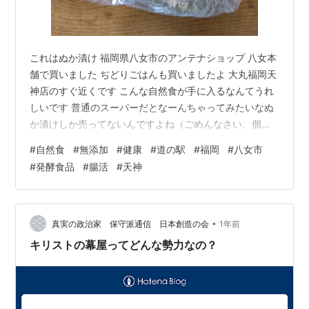
これはぬか漬け 福岡県八女市のアンテナショップ 八女本
舗で買いました ぢどりごはんも買いましたよ 大丸福岡天
神店のすぐ近くです こんな自然食が手に入るなんてうれ
しいです 普通のスーパーだとなーんちゃってみたいなぬ
か漬けしか売ってないんですよね（ごめんなさい、個人
の感想です） 原材料は地元産または国内産ばかり 安心な
#
自然食
#
無添加
#
健康
#
道の駅
#
福岡
#
八女市
商品です 「としばぁ」って 八女市矢部地区にある観光物
#
発酵食品
#
腸活
#
天神
産交流施設「杣のさと」（そまのさと）の愛称 方言で
「おじいちゃん」を意味する「とし」と「おばあちゃ
ん」を意味する「しばぁ」を組み合わせたものだそうで
す おばあちゃんの名前かと思いますよね もうひとつ て
•
真実の政治家 保守派通信 日本創造の会
1年前
んちか（天神地下街）のソイカ…
キリストの幕屋ってどんな勢力なの？