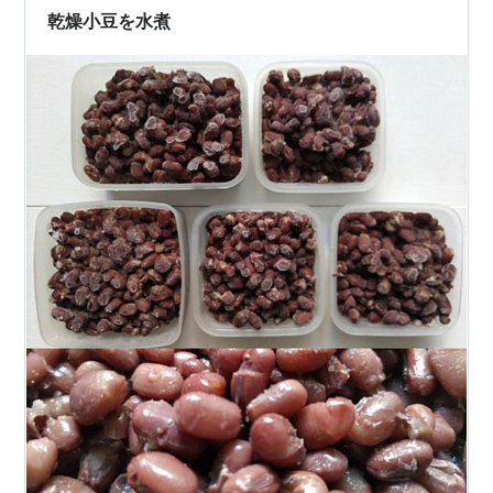
たも…
乾燥小豆を水煮