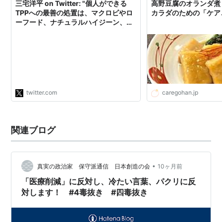
三宅洋平 on Twitter: "個人ができる
高野豆腐のオランダ煮 
TPPへの最善の処置は、マクロビやロ
カラダのための「ケア
ーフード、ナチュラルハイジーン、自
然食、オーガニックフード、湧き水、
EMや乳酸菌による土壌改良、発酵食
品、備長炭による浄水・空気清浄、自
然療法、ホメオパシー、漢方などの正
しい知識と実践を身につけ、医療に依
存せずに済む身体を作る事。"
twitter.com
caregohan.jp
関連ブログ
•
真実の政治家 保守派通信 日本創造の会
10ヶ月前
「医療削減」に反対し、冷たい言葉、パクリに反
対します！ #4毒抜き #四毒抜き