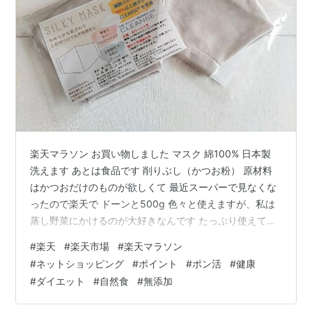
楽天マラソン お買い物しました マスク 綿100% 日本製
洗えます あとは食品です 削りぶし（かつお粉） 原材料
はかつおだけのものが欲しくて 最近スーパーで見なくな
ったので楽天で ドーンと500g 色々と使えますが、私は
蒸し野菜にかけるのが大好きなんです たっぷり使えてう
れしいです 海苔 50枚 切らしたくない海苔 ポイントも考
#
楽天
#
楽天市場
#
楽天マラソン
えるとスーパーよりは安い計算です 純ココア 低脂肪タイ
#
ネットショッピング
#
ポイント
#
ポン活
#
健康
プ 大容量で簡易なパッケージ 冬までいけそうです 小豆
#
ダイエット
#
自然食
#
無添加
（乾燥） も大量に買いましたよ まだ届いていません 甘
くしたくないので自分で水煮します 小豆本来の甘さでじ