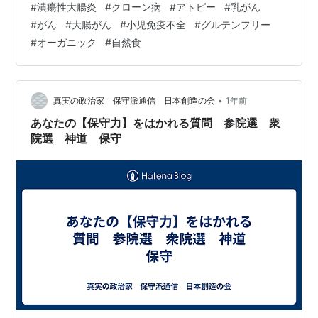
#
潰瘍性大腸炎
#
クローン病
#
アトピー
#
乳がん
などから、薬を取り上げるのではなく、 まず、病気にな
#
がん
#
大腸がん
#
小児免疫不全
#
グルテンフリー
る有害な食事や添加物を減少させるのが、正道です これ
#
オーガニック
#
自然食
無くして、患者のサービスを縮小するのは、ハラスメン
トです なぜ、議員及び、候補は安倍の売国を批判しない
のですか？ 安倍が、有害な添加物などを曖昧にして、国
民に毒を吸収させてい…
•
真実の政治家 保守派通信 日本創造の会
1年前
あなたの【保守力】をはかれる質問 参院選 衆
院選 神道 保守