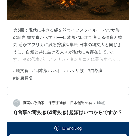
第5回：現代に生きる縄文的ライフスタイル──ハッサ族
の証言 縄文食から学ぶ──日本版パレオで考える健康と病
気 遥かアフリカに残る狩猟採集民 日本の縄文人と同じよ
うに、自然と共に生きる人々が現代にも存在していま
す。 その代表が、アフリカ・タンザニアに暮らすハッサ
族です。 人口はわずか千人ほど。今もなお狩猟と採集を
#
縄文食
#
日本版パレオ
#
ハッサ族
#
自然食
中心に暮らす、世界でも数少ない純粋な狩猟採集民で
#
健康習慣
す。 近代化が進む世界にあって、彼らの暮らしは大変貴
重な存在であり、人類の原点を知る「生きた博物館」と
も呼ばれています。 彼らの食卓──シンプルな自然食 ハ
ッサ族の食は驚くほどシンプルです。 男性は弓矢を手に
•
真実の政治家 保守派通信 日本創造の会
1年前
野生動物を狩り、女性や子どもは木…
Ｑ食事の毒抜き(4毒抜き)起源はいつからですか？