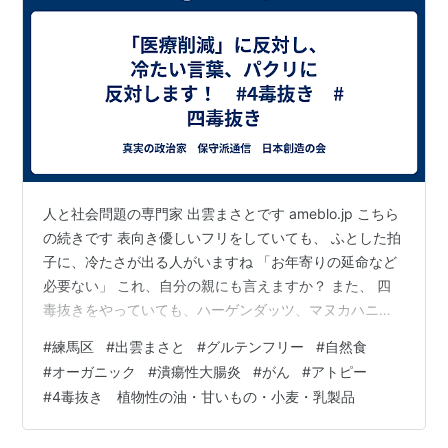
人と社会問題の専門家 出雲まさとです ameblo.jp こちら
の続きです 表向き優しいフリをしていても、 ふとした拍
子に、冷たさが出る人がいますね 「お年寄りの延命など
必要ない」 これ、自分の親にも言えますか？ また、 四
毒抜きをやっていても、ハーゲンダッツ、マヌカハニー
そんなの食べていたら意味ないだろ！と大声で言う こ
#
練馬区
#
出雲まさと
#
グルテンフリー
#
自然食
れ、過剰摂取じゃなければ、そんなに増悪しないです さ
#
オーガニック
#
潰瘍性大腸炎
#
がん
#
アトピー
らに、 絵が上手い、かけっこが速い、楽器が弾ける、野
#
4毒抜き 植物性の油・甘いもの・小麦・乳製品
球が上手い そんなもの自慢にならない！と大声で言う 吉
野敏◯氏や、武田邦◯氏が言っていましたね 言葉にト