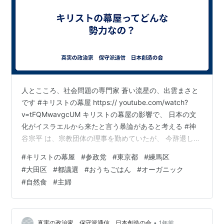
人とこころ、社会問題の専門家 蒼い流星の、出雲まさと
です #キリストの幕屋 https:// youtube.com/watch?
v=tFQMwavgcUM キリストの幕屋の影響で、 日本の文
化がイスラエルから来たと言う暴論があると考える #神
谷宗平 は、宗教団体の理事を勤めていたが、 今辞退して
いると述べている www.youtube.com #菅野完 #参政党 #
#
キリストの幕屋
#
参政党
#
東京都
#
練馬区
都議選 #深田萌絵 #平野雨龍 #保守 #田母神俊雄 #練馬区
#
大田区
#
都議選
#
おうちごはん
#
オーガニック
#大田区
#
自然食
#
主婦
•
真実の政治家 保守派通信 日本創造の会
1年前