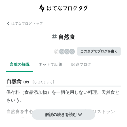
はてなブログ トップ
自然食
このタグでブログを書く
言葉の解説
ネットで話題
関連ブログ
自然食
(
食
)
【
しぜんしょく
】
保存料
（
食品添加物
）を一切使用しない料理。
天然食
と
もいう。
自然食を中心とする食堂を
天然素材食堂
（
リストラン
解説の続きを読む
テ
）と呼ぶ。