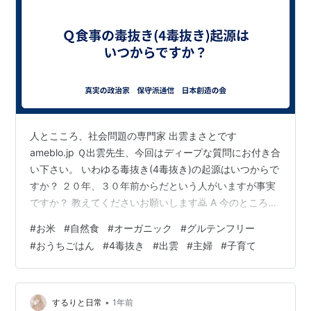
人とこころ、社会問題の専門家 出雲まさとです
ameblo.jp Ｑ出雲先生、今回はディープな質問にお付き合
い下さい。 いわゆる毒抜き(4毒抜き)の起源はいつからで
すか？ ２０年、３０年前からだという人がいますが事実
ですか？ 教えてくださいお願いします🙇 A 今のところ、
誰かに直接的には言われていないのですが 今までの私の
#
お米
#
自然食
#
オーガニック
#
グルテンフリー
活動場所、mixi、はてなブログ、Twitter、アメブロでは
#
おうちごはん
#
4毒抜き
#
出雲
#
主婦
#
子育て
毒抜きの話は出ていなかったです どこかに、２０年から
３０年前の文献があるんでしょうか？ まだ、私は見たこ
とがないです 私の場合ですが、毒を省くと、健康に良く
なるという発想は 自然栽培の理念から、着想して、広げ
•
するりと日常
1年前