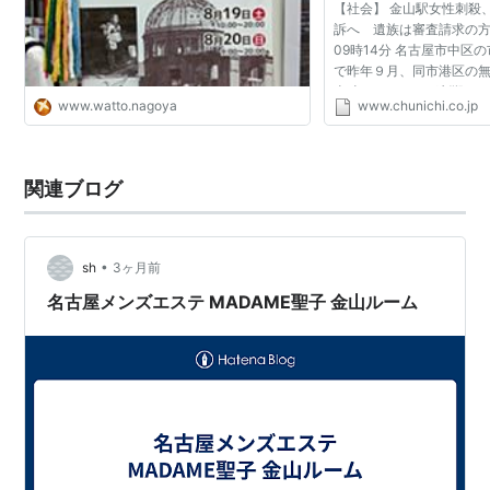
【社会】 金山駅女性刺殺
訴へ 遺族は審査請求の方針 
09時14分 名古屋市中区
で昨年９月、同市港区の
当時（８１）＝が刺殺さ
www.watto.nagoya
www.chunichi.co.jp
地検は、殺人容疑で逮捕
春日井市の職業不...
関連ブログ
•
sh
3ヶ月前
名古屋メンズエステ MADAME聖子 金山ルーム