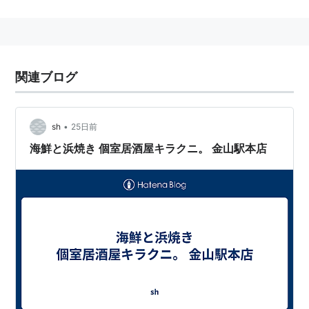
金山駅 福岡市交通局（七隅線）
福岡県
福岡市
城南区
七隈
にある、
福岡市交通局
（
福岡市
地下鉄
）の「
金山
」駅。
金山団地
の最寄り。
関連ブログ
：
同一駅名
：
北海道
空知郡
南富良野町
に「
金山駅
」がある。
•
sh
25日前
愛知県
名古屋市
に「
金山駅
」がある。
海鮮と浜焼き 個室居酒屋キラクニ。 金山駅本店
●
福岡市地下鉄七隈線
橋本駅
[
N01
]…
七隈駅
[
N07
] ←「
金山駅
[
N08
]」→
茶
山駅
[
N09
]…
薬院駅
[
N14
]…
天神南駅
[
N16
]
○
リスト
：
駅キーワード
○
リスト
：
駅つきキーワード