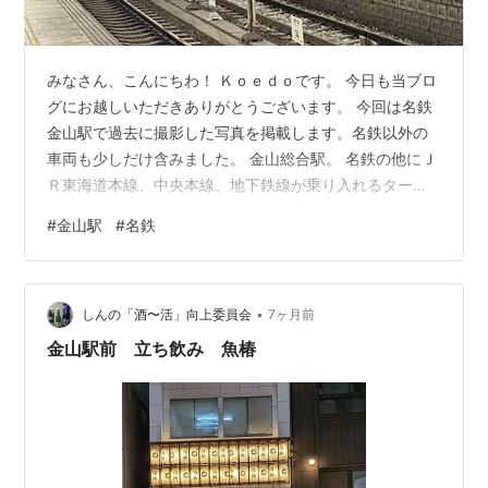
みなさん、こんにちわ！ Ｋｏｅｄｏです。 今日も当ブロ
グにお越しいただきありがとうございます。 今回は名鉄
金山駅で過去に撮影した写真を掲載します。名鉄以外の
車両も少しだけ含みました。 金山総合駅。 名鉄の他にＪ
Ｒ東海道本線、中央本線、地下鉄線が乗り入れるターミ
ナル駅です。 金山駅のコンコース。広いですね～ 人の数
#
金山駅
#
名鉄
は多いのですが広いスペースなのでゆったりしていて良
いです。中を歩いていてもストレスが少ないですね。 名
鉄のホームに入ります。今回は豊橋方面のホームで撮影
•
しました。 先ずは６０００系の増備車（６５００系？６
しんの「酒〜活」向上委員会
7ヶ月前
８００系？でしたっけ）。この車両も廃車が進んでいま
金山駅前 立ち飲み 魚椿
すね。 新しい車両が来ました。新…