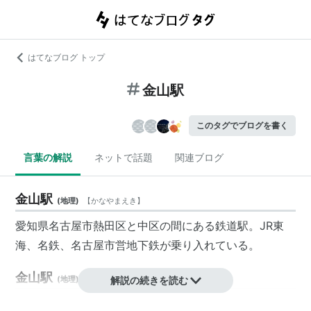
はてなブログ トップ
金山駅
このタグでブログを書く
言葉の解説
ネットで話題
関連ブログ
金山駅
(
地理
)
【
かなやまえき
】
愛知県名古屋市熱田区と中区の間にある鉄道駅。JR東
海、名鉄、名古屋市営地下鉄が乗り入れている。
金山駅
(
地理
)
【
かなやまえき
解説の続きを読む
】