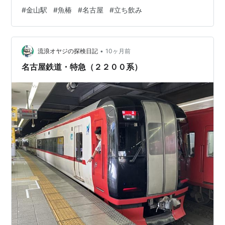
た。 チェーン店で近くにグループ店舗もあります。 今回
#
金山駅
#
魚椿
#
名古屋
#
立ち飲み
行った魚中心のお店 焼き鳥系、居酒屋など 早い時間から
営業しており お店も活気がありました。 １人でも安心し
て入れる お店でした。 焼肉前にお魚料理もいいですね。
•
hikari-food-service.jp ランキング参加中【公式】はてな
流浪オヤジの探検日記
10ヶ月前
ブログ初心者のグループ ランキング参加中…
名古屋鉄道・特急（２２００系）