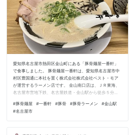
愛知県名古屋市熱田区金山町にある「豚骨麺屋一番軒」
で食事しました。 豚骨麺屋一番軒は、愛知県名古屋市中
村区豊国通に本社を置く株式会社株式会社ベスト・モア
が運営するラーメン店です。 金山南口店は、ＪＲ東海、
名古屋市営地下鉄、名古屋鉄道・金山駅から徒歩５分の
位置にあります。 同店は、創業者が博多において屋台ラ
#
豚骨麺屋
#
一番軒
#
豚骨
#
豚骨ラーメン
#
金山駅
ーメン店において無給で修行し、名古屋で店舗を立ち上
#
名古屋市
げたとのこと。 創業者は、博多豚骨ラーメンを東海地区
に広めた先駆者だそうです。 「手作り水餃子」 「黒豚骨
（基本）」 名古屋周辺において有名な豚骨ラーメンを美