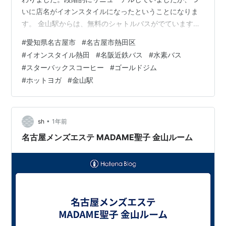
いに店名がイオンスタイルになったということになりま
す。 金山駅からは、無料のシャトルバスがでています。
なにやら、最新の水素バス？。徒歩だと１５分はかかる
#
愛知県名古屋市
#
名古屋市熱田区
ので、便利ですよ。 イオンスタイルになって、衣料品売
#
イオンスタイル熱田
#
名阪近鉄バス
#
水素バス
場のところが特に大幅に変わりました。 イオンモール熱
#
スターバックスコーヒー
#
ゴールドジム
田のグルメ。こんなにありましたっけ？増えたような気
#
ホットヨガ
#
金山駅
がします。 スタバが３階にもできて、ふたつあります。
２０２３年にきたときはありました。シャトレーゼも２
０２２年の年末にオープンしたようです。 …
•
sh
1年前
名古屋メンズエステ MADAME聖子 金山ルーム