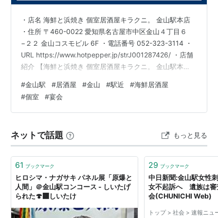
・店名 海鮮と浜焼き 個室居酒屋キラクニ。 金山駅本店
・住所 〒460-0022 愛知県名古屋市中区金山４丁目６
−２２ 金山コスモビル 6F ・電話番号 052-323-3114 ・
URL https://www.hotpepper.jp/strJ001287426/ ・店舗
紹介 【海鮮と浜焼き 個室居酒屋キラクニ。 金山駅本
店】は、金山駅からのアクセスが良い海鮮居酒屋です。
#
金山駅
#
居酒屋
#
金山
#
駅近
#
海鮮居酒屋
駅近の便利さに加え、落ち着いて過ごせる個室をご用意
#
個室
#
宴会
しているので、少人数の食事から宴会まで幅広く対応で
きます。新鮮な海の幸を中心に、つい会話が弾むおいし
さを楽しめるのも魅力です。 皆様のご来店をお待ちして
ネットで話題
もっと見る
おります。
61
29
ブックマーク
ブックマーク
ヒロシマ・ナガサキ パネル展「原爆と
中日新聞:金山駅女性
人間」＠金山駅コンコース - しいたげ
女不起訴へ 遺族は審
られた🍄‍🟫しいたけ
会(CHUNICHI Web)
トップ > 社会 > 速報ニュ