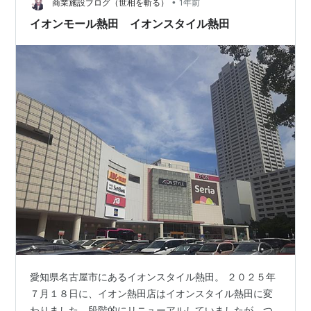
味しくいただきました。 ごちそうさまでした。 ＜（＿
•
商業施設ブログ（世相を斬る）
1年前
＿）＞
イオンモール熱田 イオンスタイル熱田
愛知県名古屋市にあるイオンスタイル熱田。 ２０２５年
７月１８日に、イオン熱田店はイオンスタイル熱田に変
わりました。段階的にリニューアルしていましたが、つ