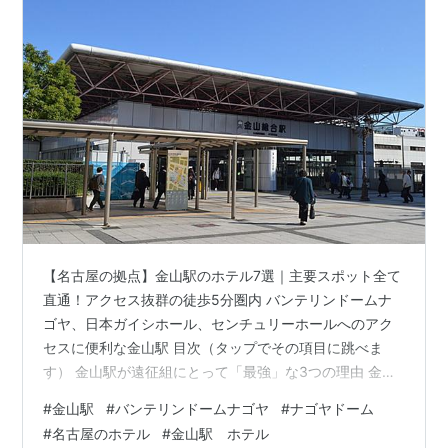
【名古屋の拠点】金山駅のホテル7選｜主要スポット全て
直通！アクセス抜群の徒歩5分圏内 バンテリンドームナ
ゴヤ、日本ガイシホール、センチュリーホールへのアク
セスに便利な金山駅 目次（タップでその項目に跳べま
す） 金山駅が遠征組にとって「最強」な3つの理由 金山
駅が便利な名古屋の施設 金山駅周辺のホテル 全てのホテ
#
金山駅
#
バンテリンドームナゴヤ
#
ナゴヤドーム
ルが徒歩5分圏内 名古屋人的金山駅画像付き詳細解説 金
#
名古屋のホテル
#
金山駅 ホテル
山駅周辺の飲食店 まとめ 🚅新幹線・飛行機利用なら交通