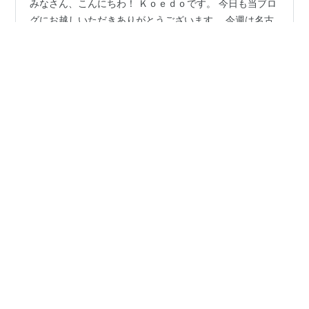
みなさん、こんにちわ！ Ｋｏｅｄｏです。 今日も当ブロ
グにお越しいただきありがとうございます。 今週は名古
屋と金沢へ仕事で出かけました。移動行程は全て公共交
通機関を利用しましたのでメインの移動手段は鉄道で
す。 初日は移動だけだったので東京からの新幹線を降り
た後、名古屋駅周辺を走る在来線電車をちょこっとだけ
#
東海道新幹線
#
ＪＲ東海
#
名古屋鉄道
#
金山駅
乗り鉄しました。 coedowalk.hatenablog.com 東京駅か
#
栄生駅
#
３１５系
#
名古屋駅
ら１時間半の乗車で新幹線のぞみは名古屋駅に到着しま
した。日曜日日中の便でしたが自由席は乗車率８０％程
度でした。 自由席が３両から２両に減らされたこともあ