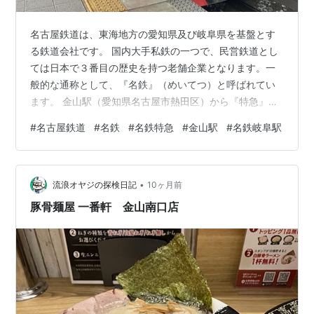
名古屋鉄道は、東海地方の愛知県及び岐阜県を基盤とす
る鉄道会社です。 国内大手私鉄の一つで、民営鉄道とし
ては日本で３番目の歴史を持つ老舗企業となります。一
般的な通称として、『名鉄』（めいてつ）と呼ばれてい
ます。 金山駅（愛知県名古屋市熱田区）から『特急』に
乗車します。 「名鉄２２００系電車」【特急・名鉄岐阜
#
名古屋鉄道
#
名鉄
#
名鉄特急
#
金山駅
#
名鉄岐阜駅
行き】 同系電車は、１２００系電車（パノラマSuper）
の後継車両として導入された特急形車両です。 一般車と
併結して運行しています。 本車両は、名古屋本線を経由
•
して名鉄岐阜駅（岐阜県岐阜市）へ運行します。 本車両
流浪オヤジの探検日記
10ヶ月前
は、特別車（１号車、２号車）及び一般車（３号車～６
豚骨麺屋 一番軒 金山南口店
号車）の６両編成で運行します。 …