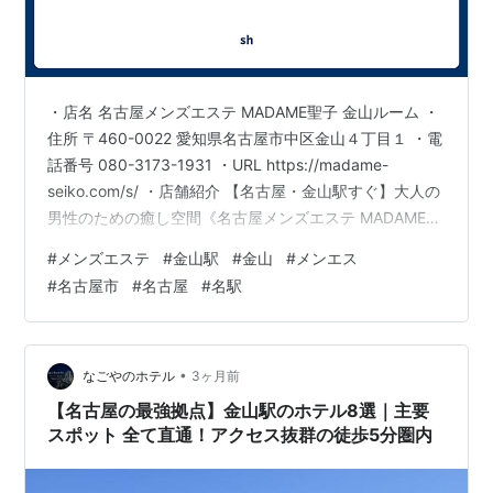
・店名 名古屋メンズエステ MADAME聖子 金山ルーム ・
住所 〒460-0022 愛知県名古屋市中区金山４丁目１ ・電
話番号 080-3173-1931 ・URL https://madame-
seiko.com/s/ ・店舗紹介 【名古屋・金山駅すぐ】大人の
男性のための癒し空間《名古屋メンズエステ MADAME聖
子 金山ルーム》。 名古屋市にて上質なメンズエステをお
#
メンズエステ
#
金山駅
#
金山
#
メンエス
探しの方は、ぜひ当店《名古屋メンズエステ MADAME聖
#
名古屋市
#
名古屋
#
名駅
子 金山ルーム》へお越しください。 完全個室・完全予約
制で、周囲を気にせずゆったりと寛げる空間をご用意し
ております。 セラピストはすべて日本人の大人女性。容
姿だけでなく、…
•
なごやのホテル
3ヶ月前
【名古屋の最強拠点】金山駅のホテル8選｜主要
スポット 全て直通！アクセス抜群の徒歩5分圏内