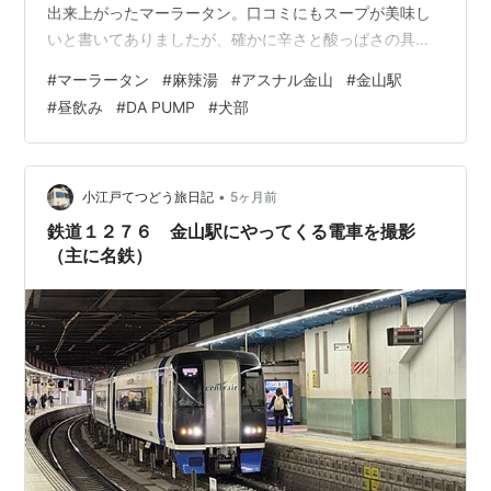
出来上がったマーラータン。口コミにもスープが美味し
いと書いてありましたが、確かに辛さと酸っぱさの具合
が最高！飲み干したくなるスープでした。ラム肉が美味
#
マーラータン
#
麻辣湯
#
アスナル金山
#
金山駅
しかったので今度はラム肉多めにしてキクラゲも入れた
#
昼飲み
#
DA PUMP
#
犬部
いな〜ちなみに入り口側の調味料のコーナーにごまダレ
やナッツを砕いたものが置いてあったのに食べた後で気
づいたのですが、あれはマーラータンに入れるものなの
かしら？テーブルに鍋用のIHがあったので鍋を注文した
•
小江戸てつどう旅日記
5ヶ月前
人用？？？初めてででわからない事も多かった…
鉄道１２７６ 金山駅にやってくる電車を撮影
（主に名鉄）