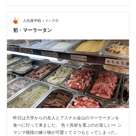
＋ホテルパックもおすすめ 関連記事 ✅【名古屋人が解
説】バンテリンドームナゴヤに近いホテルとアクセスに
便利な５つのエリアとホテル ✅Aich Sky Expo 愛知県国
•
人生後半戦
4ヶ月前
際展示場に近…
初・マーラータン
昨日は大学からの友人とアスナル金山のマーラータンを
食べに行って来ました。 色々具材を選ぶのが楽しい〜 シ
マシマ模様の練り物が可愛くて２つもとってしまった。