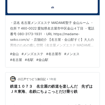
・店名 名古屋メンズエステ MADAME聖子 金山ルーム ・
住所 〒460-0022 愛知県名古屋市中区金山４丁目 ・電話
番号 080-3173-1931 ・URL https://madame-
seiko.com/s/ ・店舗紹介 【名古屋・金山駅すぐ】大人の
男性のための癒し空間《名古屋メンズエステ MADAME聖
子 金山ルーム》。 名古屋市にて上質なメンズエステをお
#
金山
#
メンズエステ
#
名古屋市
#
メンエス
探しの方は、ぜひ当店《名古屋メンズエステ MADAME聖
#
名古屋
#
名駅
#
金山駅
子 金山ルーム》へお越しください。 完全個室・完全予約
制で、周囲を気にせずゆったりと寛げる空間をご用意し
ております。 セラピストはすべて日本人の大人女性。容
姿だけでなく、ホ…
•
小江戸てつどう旅日記
1年前
鉄道１０７３ 名古屋の鉄道を楽しんだ 先ずは
ＪＲ東海、名鉄にちょこっとだけ乗り鉄