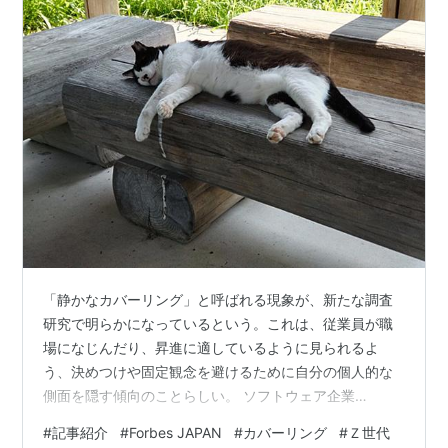
「静かなカバーリング」と呼ばれる現象が、新たな調査
研究で明らかになっているという。これは、従業員が職
場になじんだり、昇進に適しているように見られるよ
う、決めつけや固定観念を避けるために自分の個人的な
側面を隠す傾向のことらしい。 ソフトウェア企業
Attensi（アテンシ）がさまざまな業界や年齢層の労働者
#
記事紹介
#
Forbes JAPAN
#
カバーリング
#
Ｚ世代
2000人を対象に行った調査では、「静かなカバーリン