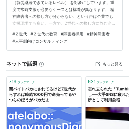
（就労継続できているレベル） を対象にしています。重
度で常時支援が必要なケースとは構造が異なります。 精
神障害者への接し方が分からない、という声は企業でも
支援現場でも多い。一方で、Z世代への接し方に悩む企業
も増えている。 この2つの集団は、もちろん同一ではな
#
Ｚ世代
#
Ｚ世代の教育
#
障害者採用
#
精神障害者
い。精神障害者には診断・症状・再発リスクがあり、Z世
#
人事部向けコンサルティング
代には世代文化がある。しかし、職場での行動特性とい
う表層では、両者が似て見える理由が存在する。 その
「似ている」を安易に同一視するのではなく、 なぜ似て
ネットで話題
もっと見る
見えるのかという構造を整理する。 精神障害者（フルタ
イム就労レベル）とZ世代が「似て見え…
719
631
ブックマーク
ブックマーク
闇バイトバカにされてるけどZ世代か
忘れ去られた「Tumb
らすれば時給1000円で命売ってるや
し──大手SNSに疲れ
つらのほうがバカだよ
所として利用急増