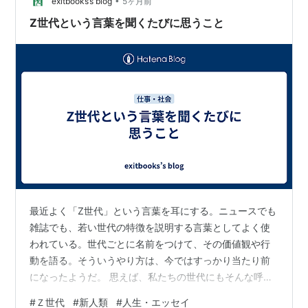
•
るのではない。生き抜いてきた集団のことを世代と呼
exitbooks’s blog
5ヶ月前
ぶ。「最近の若者は……」とぼやく人たちにとって必要だ
Z世代という言葉を聞くたびに思うこと
ったものが、若者たちにとってはそうではなかったと…
最近よく「Z世代」という言葉を耳にする。ニュースでも
雑誌でも、若い世代の特徴を説明する言葉としてよく使
われている。世代ごとに名前をつけて、その価値観や行
動を語る。そういうやり方は、今ではすっかり当たり前
になったようだ。 思えば、私たちの世代にもそんな呼び
名があった。社会に出た頃、私たちは「新人類」と呼ば
#
Ｚ世代
#
新人類
#
人生・エッセイ