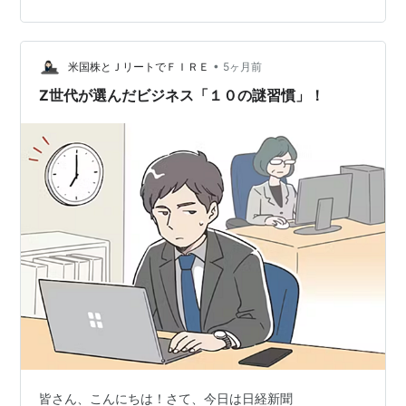
れていた。 今の若い人にはあまりピンとこない言葉かも
しれないが、当時はよく使われていた。会社に入ると、
上の世代から「最近の新人類は…」などと言われたもの
•
だ。どこか、理解しにくい若者という意味合いも含まれ
米国株とＪリートでＦＩＲＥ
5ヶ月前
ていたように思う。 考えてみれば、世代に名前をつける
Z世代が選んだビジネス「１０の謎習慣」！
というのは、ある意味で便利な方法なのだろう…
皆さん、こんにちは！さて、今日は日経新聞