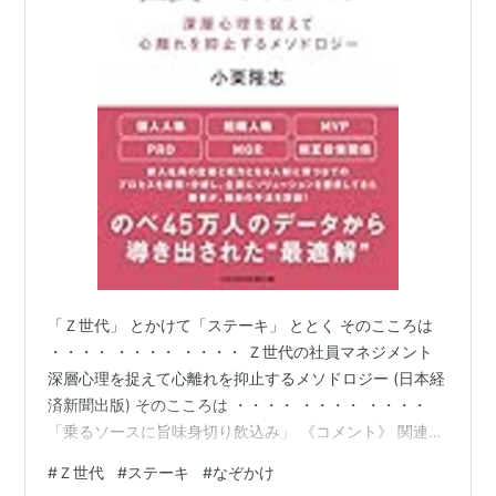
「Ｚ世代」 とかけて「ステーキ」 ととく そのこころは
・・・・ ・・・・ ・・・・ Ｚ世代の社員マネジメント
深層心理を捉えて心離れを抑止するメソドロジー (日本経
済新聞出版) そのこころは ・・・・ ・・・・ ・・・・
「乗るソースに旨味身切り飲込み」 《コメント》 関連記
事はこちら
#
Ｚ世代
#
ステーキ
#
なぞかけ
https://news.yahoo.co.jp/articles/aef6e6783c545335