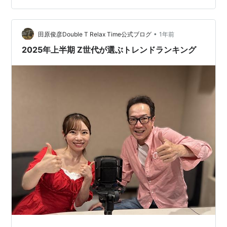
グ」を今日の労働力における静かな危機と呼んでいると
いう。調査によると、調査参加者の58％が決めつけを避
•
けるために知識・能力不足を表に見せない「スキル隠
田原俊彦Double T Relax Time公式ブログ
1年前
し」を認めている。そして半数近くが、職場で何かを理
2025年上半期 Z世代が選ぶトレンドランキング
解しているふりをしたことがあると答え、40％が…