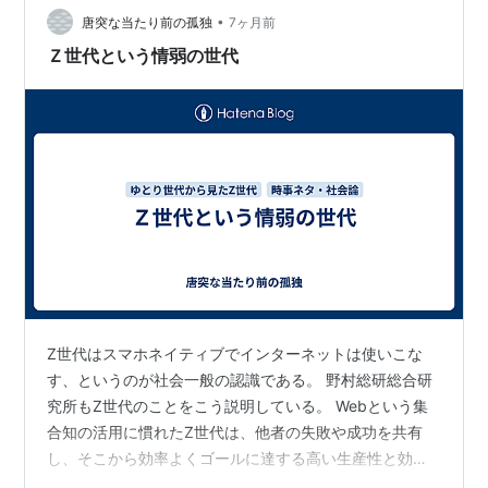
•
について 今年23歳になる1998年以降に生まれた世代の
唐突な当たり前の孤独
7ヶ月前
ことを指し、生まれた時からICTと接してきた世代です。
Ｚ世代という情弱の世代
コミュニケ…
Z世代はスマホネイティブでインターネットは使いこな
す、というのが社会一般の認識である。 野村総研総合研
究所もZ世代のことをこう説明している。 Webという集
合知の活用に慣れたZ世代は、他者の失敗や成功を共有
し、そこから効率よくゴールに達する高い生産性と効率
性を持っています。 はたして本当にそうだろうか？ 一つ