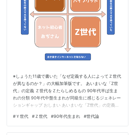
※しょうた11歳で書いた「なぜ定義する人によってＺ世代
が異なるのか？」の大幅加筆版です。 あいまいな「Z世
代」の定義 Ｚ世代をＺたらしめるもの 90年代半ば生ま
れの分類 90年代中盤生まれが同級生に感じるジェネレー
ションギャップ おしまい あいまいな「Z世代」の定義
「Ｚ世代」という言葉がさす範囲には幅がある。 たとえ
#
Ｙ世代
#
Ｚ世代
#
90年代生まれ
#
世代論
ば、「草食系男子」という言葉を広めた若者研究家の牛
窪恵氏はＺ世代のことを1995～2004年生まれと定義し
ている。 公益財団法人 日本電信電話ユーザ協会はＺ世代