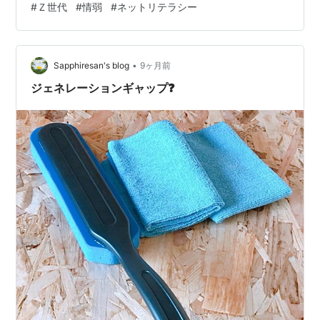
#
Ｚ世代
#
情弱
#
ネットリテラシー
上のミレニアル世代、不本意ながら定義次第では稀にＺ
世代と一緒にされることもある自分からすると、とても
そうには思えないのである。 平成の悪いインターネット
•
の住民は、ステマ戦争を覚えているだろうか？ 2chでの
Sapphiresan's blog
9ヶ月前
アニメの不自然な持ち上げやアンチから、業者のステマ
ジェネレーションギャップ❓
が判明して問題になった事件だ。 ね…