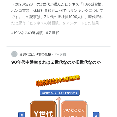
（2026/2/28）のZ世代が選んだビジネス「10の謎習慣」
ハンコ書類、休日社員旅行… 何でもランキングについて
です。この記事は、Z世代の正社員1000人に、時代遅れ
だと思う「ビジネスの謎習慣」をアンケートした結果を
ベスト１０形式でまとめたものです。とても興味深かっ
#
ビジネスの謎習慣
#
Ｚ世代
たので紹介します。・・・？？？＜Z世代が選んだビジネ
ス「１０の謎習慣」！＞1位 上司が帰るまで帰れない雰囲
気2位 有休申請時の「申し訳ありません」3位 今もなお残
•
るハンコ必須の紙書類4位 面識がなくても「お世話にな
唐突な当たり前の孤独
7ヶ月前
っております」と書くメール5位 休日の社員旅行や社内
90年代中盤生まれはＺ世代なのか旧世代なのか
イベント6位 電話は○コー…