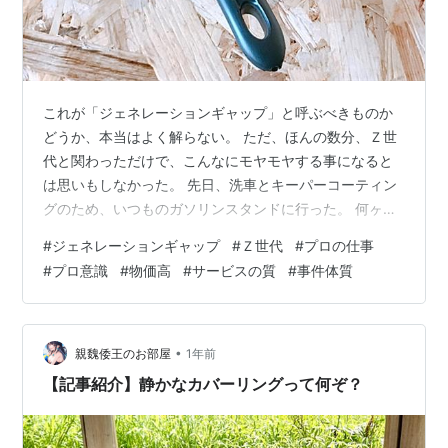
これが「ジェネレーションギャップ」と呼ぶべきものか
どうか、本当はよく解らない。 ただ、ほんの数分、Ｚ世
代と関わっただけで、こんなにモヤモヤする事になると
は思いもしなかった。 先日、洗車とキーパーコーティン
グのため、いつものガソリンスタンドに行った。 何ヶ月
かに１回のタイプで、併せて車内清掃もお願いしてい
#
ジェネレーションギャップ
#
Ｚ世代
#
プロの仕事
る。 予約をしてあったので、行った時は見覚えのある中
#
プロ意識
#
物価高
#
サービスの質
#
事件体質
年(❓)のスタッフが笑顔で迎えてくれた。 作業には約１時
間かかるから「１時間後までには戻って来ます」と伝え
て、近所をウォーキング。 時刻より少し早めに戻って、
スタンドの待合室で座っていると、次の客が来たよう
•
親魏倭王のお部屋
1年前
だ。ベテランスタッフが「◯◯時のご予約…
【記事紹介】静かなカバーリングって何ぞ？