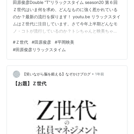
田原俊彦Double ”T”リラックスタイム season20 第６回
Ｚ世代はいま何を求め、どんなものに強く惹かれている
のか？最新の流行を探ります！ youtu.be リラックスタイ
ムはＺ世代に注目しています。さて今年上半期どんなモ
ノ・コトが流行しているのか？トシちゃんと映美ちゃん
と一緒にみていきましょう。 「流行ったコトバ」 「流行
#
Ｚ世代
#
田原俊彦
#
平岡映美
った食べ物・飲み物」 「流行ったコト・モノ」 皆さんは
#
田原俊彦リラックスタイム
このなかで聞いたことがあること、中身を理解している
モノ・コトはどのくらいありますか？MC二人も興味津々
で流行を探っています。お楽しみに！ 収録風景２０２５
夏 KING OF IDOL HISTORY in T…
•
【笑いながら脳を鍛える】なぞかけブログ
1年前
【お題】Ｚ世代