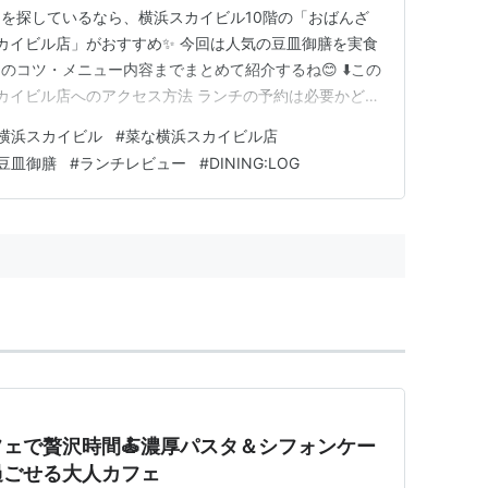
を探しているなら、横浜スカイビル10階の「おばんざ
スカイビル店」がおすすめ✨ 今回は人気の豆皿御膳を実食
コツ・メニュー内容までまとめて紹介するね😊 ⬇️この
スカイビル店へのアクセス方法 ランチの予約は必要かどう
膳の中身と実食レポ 🚗 アクセス｜横浜スカイビル10
横浜スカイビル
#
菜な横浜スカイビル店
 予約は必須級？｜11時半でもかなり混雑 🌿 店内の
豆皿御膳
#
ランチレビュー
#
DINING:LOG
…
ェで贅沢時間🍝濃厚パスタ＆シフォンケー
過ごせる大人カフェ