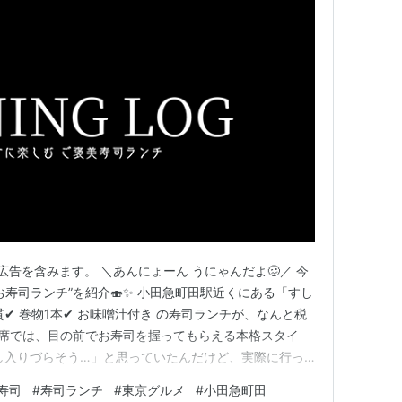
告を含みます。 ＼あんにょーん うにゃんだよ🥴／ 今
寿司ランチ”を紹介🍣✨ 小田急町田駅近くにある「すし
貫✔︎ 巻物1本✔︎ お味噌汁付き の寿司ランチが、なんと税
ター席では、目の前でお寿司を握ってもらえる本格スタイ
し入りづらそう…」と思っていたんだけど、実際に行っ
で、1人ランチにもかなり良かった◎ 町田で、 ✔︎ コ
寿司
#
寿司ランチ
#
東京グルメ
#
小田急町田
る✔︎ 落ち着いたランチをしたい✔︎ 1人でも入りやすい