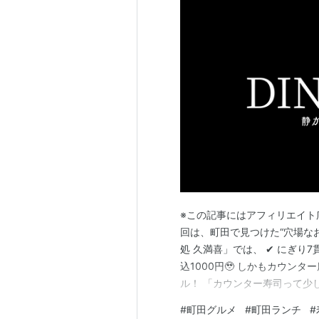
※この記事にはアフィリエイト広
回は、町田で見つけた“穴場なお
処 久満喜」では、 ✔︎ にぎり7
込1000円🥹 しかもカウン
ル！ 「カウンター寿司って少
てみると静かで落ち着いた雰囲気
#
町田グルメ
#
町田ランチ
#
スパの良い寿司ランチを探してい