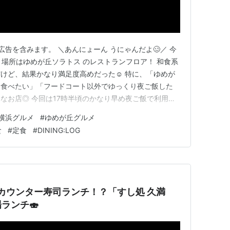
告を含みます。 ＼あんにょーん うにゃんだよ🥴／ 今
 場所はゆめが丘ソラトス のレストランフロア！ 和食系
けど、結果かなり満足度高めだった☺️ 特に、「ゆめが
を食べたい」「フードコート以外でゆっくり夜ご飯した
なお店◎ 今回は17時半頃のかなり早め夜ご飯で利用！
ーズに入れたんだけど、食べ終わった19時頃には外に
横浜グルメ
#
ゆめが丘グルメ
ない人は17時台〜18時前くらいが狙い目かも！ 🍚【ゆめ
食
#
定食
#
DINING:LOG
”の炊…
でカウンター寿司ランチ！？「すし処 久満
ランチ🍣