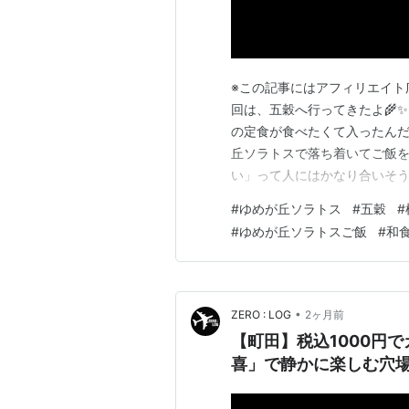
※この記事にはアフィリエイト広
回は、五穀へ行ってきたよ🌾✨
の定食が食べたくて入ったんだ
丘ソラトスで落ち着いてご飯
い」って人にはかなり合いそう
その時間は待ち時間なしでスム
#
ゆめが丘ソラトス
#
五穀
#
並び列が出来てた😳 待ちたく
#
ゆめが丘ソラトスご飯
#
和
が丘ソラトス】五穀は“1人一釜
•
ZERO : LOG
2ヶ月前
【町田】税込1000円
喜」で静かに楽しむ穴場