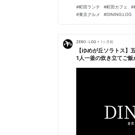
🍴 町田ツインズでちょっと贅
#
町田ランチ
#
町田カフェ
#
椿屋カフェ町田ツインズ店の雰
#
東京グルメ
#
DINING:LOG
すめ🌰 町田ツインズへ行っ
•
ZERO : LOG
1ヶ月前
【ゆめが丘ソラトス】五
1人一釜の炊き立てご飯