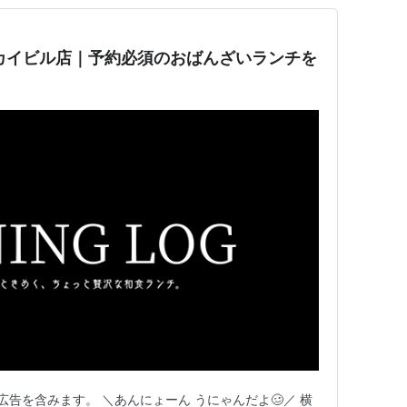
カイビル店｜予約必須のおばんざいランチを
告を含みます。 ＼あんにょーん うにゃんだよ🥴／ 横