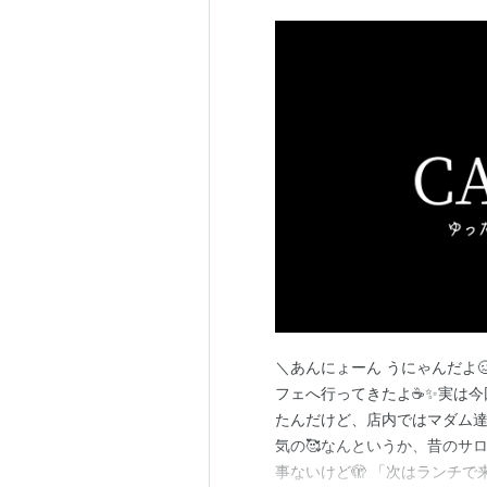
＼あんにょーん うにゃんだよ
フェへ行ってきたよ☕✨実は今
たんだけど、店内ではマダム
気の🥰なんというか、昔のサ
事ないけど🫣 「次はランチ