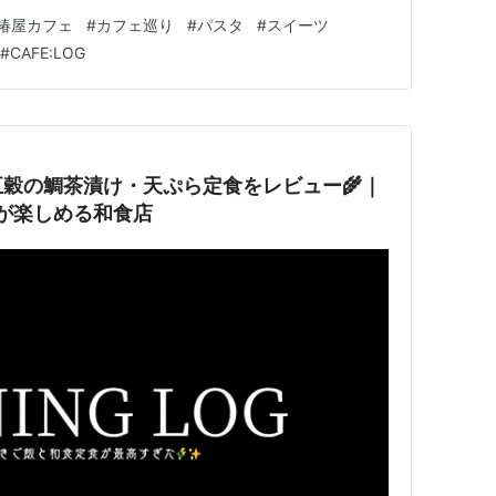
沢ランチ🍝 食後は紅茶のシフォンケーキでほっと一息☕
椿屋カフェ
#
カフェ巡り
#
パスタ
#
スイーツ
囲気が最高だった☕ 前回食べた渋皮モンブランもおす
#
CAFE:LOG
たらコスメカラットも要…
穀の鯛茶漬け・天ぷら定食をレビュー🌾｜
が楽しめる和食店