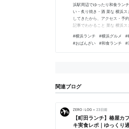
浜駅周辺でゆったり和食ランチ
い・炙り焼き・酒 菜な 横浜
してきたから、アクセス・予約の
記事でわかること 菜な 横浜
か 【厳選】ゆばと豆腐の豆皿御
#
横浜ランチ
#
横浜グルメ
#
階・そごう直結でわかりやすい 
#
おばんざい
#
和食ランチ
#
雰囲気｜和モダンで落ち着いた
関連ブログ
•
ZERO : LOG
23日前
【町田ランチ】椿屋カフ
キ実食レポ｜ゆっくり