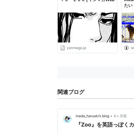
たい -
yanmaga.jp
s
関連ブログ
•
inada_haruaki’s blog
4ヶ月前
『Zoo』を英語っぽく