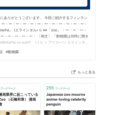
にありがとうございます。 今回ご紹介するフィンラン
・ー・ー・ー・ー・ー・ー・ー・ー・ー・ー・ー・ー・
ntarha」 (エラインタルハ) ⇔「zoo」 ・ー・ー・ー・
ー・ー・ー・ー・ー・ 〔例文〕 「動物園は何時に開き
eläintarha on auki?」 (ミヒン アイカーン エラインタル
e does the zoo open?」 ・ー・ー・ー・ー・ー・ー・
語
#
動物園
ー・ー・ …
もっと見る
255
ブックマーク
ブックマーク
漫画業界に起こっている
Japanese zoo mourns
Zoo （石橋和章） 漫画
anime-loving celebrity
者
penguin