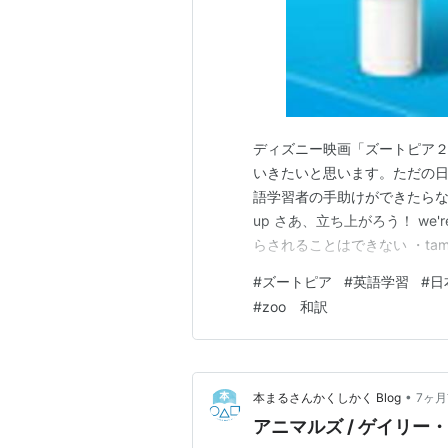
ディズニー映画「ズートピア２
いきたいと思います。ただの
語学習者の手助けができたらなと思ってい
up さあ、立ち上がろう！ we're w
らされることはできない ・ta
ック.・ワイルドとかかっているのでしょうか
#
ズートピア
#
英語学習
#
日
zoo, oo…
#
zoo 和訳
•
本まるさんかくしかく Blog
7ヶ
アニマルズ / ゲイリー