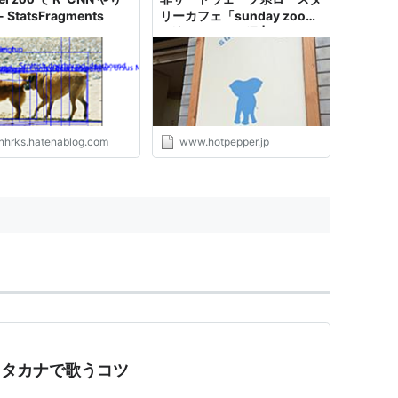
 StatsFragments
リーカフェ「sunday zoo」
を訪ねる - メシ通 | ホットペ
ッパーグルメ
inhrks.hatenablog.com
www.hotpepper.jp
カタカナで歌うコツ