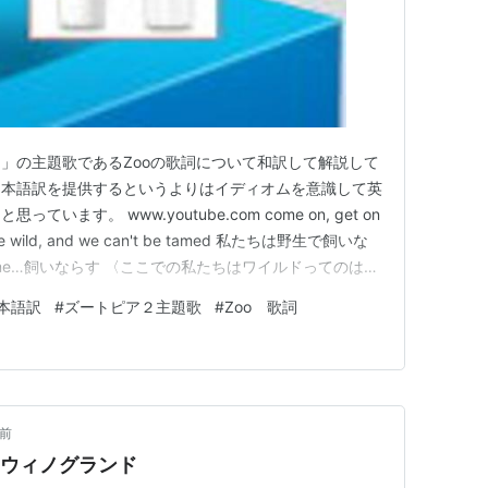
」の主題歌であるZooの歌詞について和訳して解説して
日本語訳を提供するというよりはイディオムを意識して英
ます。 www.youtube.com come on, get on
ild, and we can't be tamed 私たちは野生で飼いな
me…飼いならす 〈ここでの私たちはワイルドってのはニ
ね〉 and we're turnin' the floor into a
本語訳
#
ズートピア２主題歌
#
Zoo 歌詞
月前
・ウィノグランド