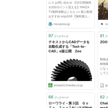
レス お問い合わせ 【30日間無料
＆550ポイント貰える】FANZA
TV無料体験はこちら >> 素人動画
おすすめ smjs306 【無料素人動
画】 いつはちゃん | 素人ムクム
movpress.jp
n
ク-職- 素人動画おすすめ
smuk335 【無料素人動画】 はる
ちゃん | 素人ムクムク 素人動画お
97
81
ブックマーク
ブ
すすめ mfcs212 【無料素人動
テキストからCADデータを
ZOO
画】 こはる...
自動生成する「Text-to-
CAD」α版公開 Zoo
動物
動物園
にな
して
atmarkit.itmedia.co.jp
j
66
62
ブックマーク
ローワライ - 第３話 Ｇｏ
Chai
Ｔｏ Ｚｏｏ | ヤンマガWeb
mod