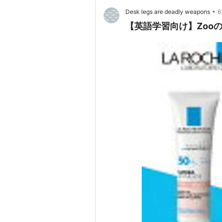
•
Desk legs are deadly weapons
【英語学習向け】Zoo