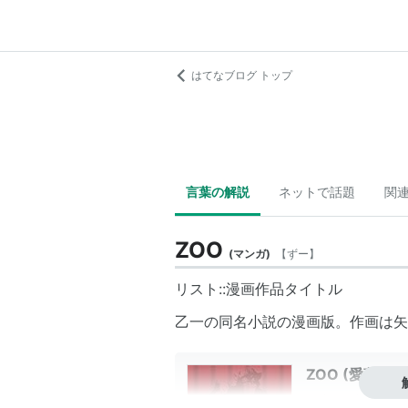
はてなブログ トップ
言葉の解説
ネットで話題
関
ZOO
(
マンガ
)
【
ずー
】
リスト::漫画作品タイトル
乙一の同名小説の漫画版。作画は矢
ZOO (愛蔵版
作者:
矢也晶久,乙