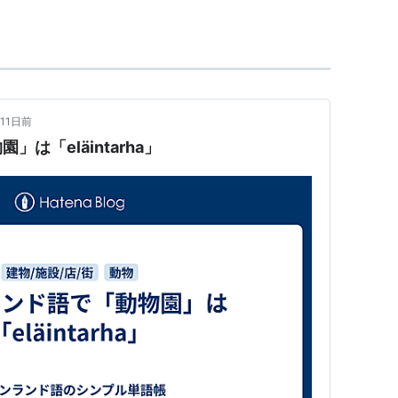
集英社
19
ク
ク
: 53回
グ (26件) を見る
11日前
は「eläintarha」
演 アンドレア・フェレオル ブライアン・ディコ
英国