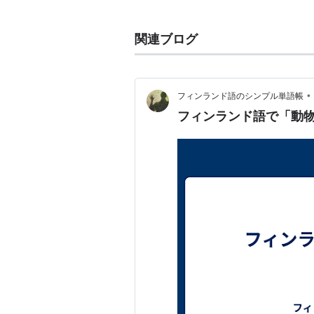
出版社/メーカー:
発売日:
2006/12/
メディア:
コミッ
関連ブログ
購入
: 1人
クリッ
この商品を含むブロ
•
フィンランド語のシンプル単語帳
ZOO
フィンランド語で「動物園」
(
映画
)
【
ずー
】
原題 A ZED & TWO NOUGHTS
監督ピーター・グリーナウェイ 出
ーン エリック・ディコーン ８５