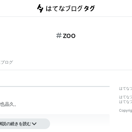
ZOO
連ブログ
はてな
はてな
はてな
也晶久。
Copyrig
コミックス)
解説の続きを読む
一