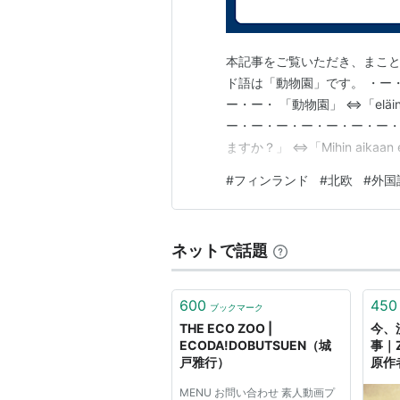
本記事をご覧いただき、まこと
ド語は「動物園」です。 ・ー
ー・ー・ 「動物園」 ⇔「eläi
ー・ー・ー・ー・ー・ー・ー・
ますか？」 ⇔「Mihin aikaan 
ハ オン アウキ) ⇔「What tim
#
フィンランド
#
北欧
#
外国
ー・ー・ー・ー・ー・ー・ー・
ネットで話題
600
450
ブックマーク
THE ECO ZOO |
今、
ECODA!DOBUTSUEN（城
事｜
戸雅行）
原作
MENU お問い合わせ 素人動画プ