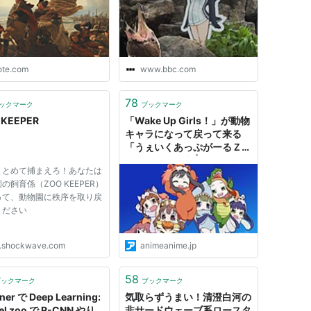
ote.com
www.bbc.com
78
ックマーク
ブックマーク
 KEEPER
「Wake Up Girls！」が動物
キャラになって戻って来る
「うぇいくあっぷがーるＺＯ
Ｏ！」制作決定 | アニメ！ア
まとめて捕まえろ！あなたは
ニメ！
の飼育係（ZOO KEEPER）
って、動物園に秩序を取り戻
ください
p.shockwave.com
animeanime.jp
58
ブックマーク
ブックマーク
ner で Deep Learning:
気取らずうまい！清澄白河の
el zoo で R-CNN やり
非サードウェーブ系ロースタ