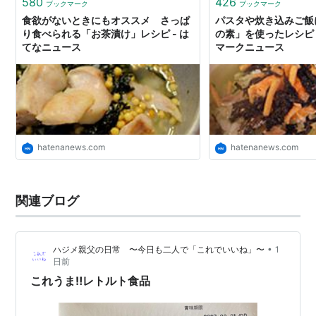
580
426
ブックマーク
ブックマーク
食欲がないときにもオススメ さっぱ
パスタや炊き込みご飯
り食べられる「お茶漬け」レシピ - は
の素」を使ったレシピ 
てなニュース
マークニュース
hatenanews.com
hatenanews.com
関連ブログ
•
ハジメ親父の日常 〜今日も二人で「これでいいね」〜
1
日前
これうま‼️レトルト食品