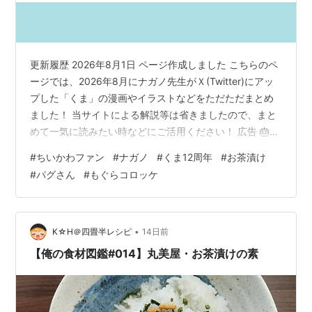
更新履歴 2026年8月1日 ページ作成しました こちらのペ
ージでは、2026年8月にナガノ先生がＸ(Twitter)にアッ
プした「くま」の漫画やイラストなどをただただまとめ
ました！ 当サイトによる解説等は省きましたので、まと
めて一気に読みたい時などにご活用ください！ 広告 🎂
（くま12周年） 日付が古いものから順番に並べています
#
ちいかわファン
#
ナガノ
#
くま12周年
#
お茶漬け
🎂（くま12周年） 🎂 pic.twitter.com/xw89uJZYm4 —
#
パグさん
#
もぐらコロッケ
ナガノ (@ngntrtr) 2026年8月1日 広告 広告 キーワー
ド・Keyword ワンツー・お茶漬け・くま12周年・Happy
12th Anniversary パグさん・もぐ…
•
K☆H＠四畳半レシピ
14日前
【俺の食材図鑑#014】丸美屋・お茶漬けの素