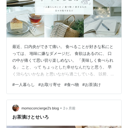
最近、口内炎ができて痛い。 食べることが好きな私にと
っては、 地味に嫌なダメージだ。 食欲はあるのに、 口
の中が痛くて思い切り楽しめない。 「美味しく食べられ
る」 こと、って ちょっとした幸せなんだなと思う。 早
く治らないかなあ と思いながら過ごしている。 以前、高
級カステラを ごちそうになる機会があった。 restart-
#
一人暮らし
#
お取り寄せ
#
食べ物
#
お茶漬け
1k.hatenablog.com 普段はスーパーで買えるお菓子を 選
ぶことが多い私だけれど、 「ちょっと良いものってやっ
ぱり良いな」 としみじみ思った。 それ以来、 ご褒美系
•
の食べ物が 少し気になっている。 毎日食べるわけじゃな
momoconcierge2’s blog
2ヶ月前
い。 でもたまに、 少し特別なものを味わう時…
お茶漬けとせいろ