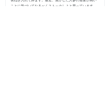
お腹すいたのでお茶漬け作ります。蒸かしたにんじんと
長ねぎ入れてみます。最近、蒸かした人参の需要が高い
ことに気づいてなるべくストックしよと思っています。
思いつきでおつまみしじみ 柚子こしょう味を入れてみま