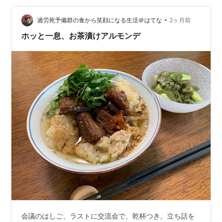
屋、佃煮屋）：昔ながらの専門店は、ぶぶあられを取り
•
扱っている可能性が高い穴場です。 注意点：カルディや
過労死予備群の食から笑顔になる生活＠はてな
2ヶ月前
業務スーパーでは、取り扱いがない可能性が高いと言え
ホッと一息、お茶漬けアルモンデ
ます。 【ネット通販での取扱店・特徴…
会議のはしご、ラストに交流会で、乾杯つき。立ち話を