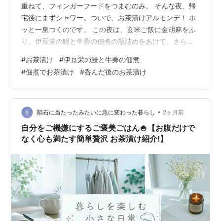
重ねて、フィンガーフードをつまむのみ。 そんな夜、帰
宅後にまずシャワー。ついで、お茶漬けアルモンデ！ ホ
ッと一息つくのです。 この夜は、玄米ご飯に金胡麻をふ
り、伊豆栄の鰻と牛蒡の佃煮の瓶詰めをあけて、さらに
刻んだ紫蘇をトップ。沸騰したお湯を、紫蘇と佃煮にか
#
お茶漬け
#
伊豆栄の鰻と牛蒡の佃煮
けまわせば、香り良いお茶漬けが、瞬時に出来上がりま
#
佃煮でお茶漬け
#
呑んだ後のお茶漬け
した。胡瓜と大根葉の浅漬けが、箸休めです。焙じ茶を
ふーふーして、自分の夜に戻ります。さ、明日に備えま
す（ニッコリ）。 ランキング参加中食べ物 ランキング参
加中【公式】2025年開設ブログ ランキング参加中gooか
•
隕石に当たったみたいに急に変わった暮らし
2ヶ月前
らきました
自分をご機嫌にするご褒美ごはん🍚【お腹だけで
なく心も満たす簡単贅沢 お茶漬け紹介!】