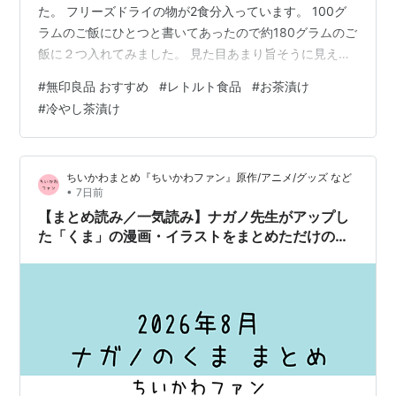
た。 フリーズドライの物が2食分入っています。 100グ
ラムのご飯にひとつと書いてあったので約180グラムのご
飯に２つ入れてみました。 見た目あまり旨そうに見えま
せんが、出汁が美味しいです。 ゆーちゃんも美味しいい
#
無印良品 おすすめ
#
レトルト食品
#
お茶漬け
ねと言っていました。 思つたより味が濃いので180グラ
#
冷やし茶漬け
ムのご飯にひとつでも良いかも〜 ご飯が進みます〜 思わ
ずゆーちゃんとふたりのご飯を足して食べてしまいまし
た。 普通のお茶漬けの様にお湯とかお茶でも美味しいか
ちいかわまとめ『ちいかわファン』原作/アニメ/グッズ など
もとふたりで話してました。 www.muji.com
•
7日前
【まとめ読み／一気読み】ナガノ先生がアップし
た「くま」の漫画・イラストをまとめただけのペ
ージ（2026年8月編）