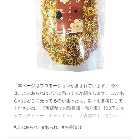
「本ページはプロモーションが含まれています」 今回
は、ぶぶあられはどこに売ってるか紹介します。 ぶぶあ
られはどこに売ってるのか迷ったら、以下を参考にして
くださいね。 【実店舗での取扱店・売り場】 100円ショ
ップ（ダイソー、キャンドゥ）：大森屋のトッピング用
ふりふりあられの目撃情報があります。 大型スーパーマ
#
ぶぶあられ
#
あられ
#
お茶漬け
ーケット：ふりかけや海苔、お茶コーナーの周辺に置か
れているケースがあります。 乾物専門店（海苔屋、お茶