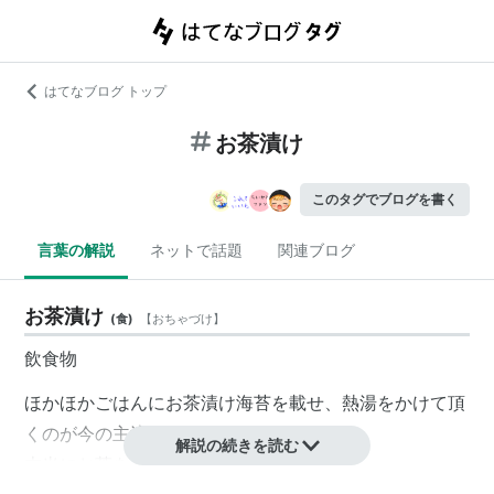
はてなブログ トップ
お茶漬け
このタグでブログを書く
言葉の解説
ネットで話題
関連ブログ
お茶漬け
(
食
)
【
おちゃづけ
】
飲食物
ほかほかごはんにお茶漬け海苔を載せ、熱湯をかけて頂
くのが今の主流。
解説の続きを読む
本当にお茶をかけたりするらしい。