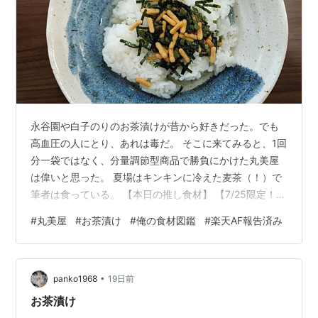
永谷園や白子のりのお茶漬けが昔から好きだった。でも
高血圧の人にとり、あれは毒だ。 そこに来てみると、1回
分一袋ではなく、分量調節型商品で勝負にかけた丸美屋
は偉いと思った。 夏場はキンキンに冷えた麦茶（！）で
筆者は食っている。 【本日の推し食材】 【7/25限定！
50％で最大全額ポイントバック】【 送料無料 】 丸美屋
#
丸美屋
#
お茶漬け
#
俺の食材図鑑
#
楽天AF報告済み
家族のお茶漬け 食べ比べ 7種 各1個 7個 詰め合わせ アソ
ート セット まとめ買い価格：1,480円（税込、送料無料)
(2026/7/26時点) 楽天で購入
•
panko1968
19日前
お茶漬け