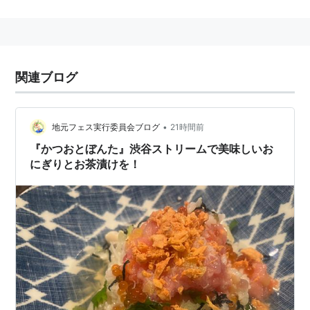
シャケや梅をトッピングするとなおグー。
消化もいい。
京都でお茶漬け（ぶぶ漬け）を出されると「とっとと帰
りやがれ」の意。
関連ブログ
→
茶漬け
•
地元フェス実行委員会ブログ
21時間前
『かつおとぼんた』渋谷ストリームで美味しいお
にぎりとお茶漬けを！