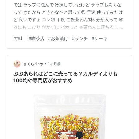
では ラップに包んで 冷凍していたけど ラップも高くな
って きたから どうかな〜と思って😉 早速 使ってみたけ
ど 良いですょ コレ😘 丁度 ご飯茶わん1杯 分が入って 容
器にも こびり 付かずに パカっと 🍚茶わんに落ちるし ラ
ップだと どうして もご飯が潰れちゃう けど コレだと フ
#
旭川
#
喫茶店
#
お茶漬け
#
ランチ
#
ケーキ
ワッとした 炊き立ての状態😉 そして 親切に 蓋に 温め時
間が書い てあるんだけど〜〜〜 見づらい😳見えない 斜
めから見ても 見えない🙄 超アップにしたら 見えるかな🫪
•
コレに限らずあるよね こういう凹凸文字 コレって もう
さくらdiary
1ヶ月前
ちょっ と 凸の高さがあれば 見える…
ぶぶあられはどこに売ってる？カルディよりも
100均や専門店がおすすめ