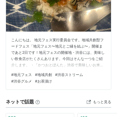
こんにちは。 地元フェス実行委員会です。地域共創型フ
ードフェス「地元フェス〜地元とご縁を結ぶ〜」開催ま
であと2日です！地元フェスの開催地・渋谷には、美味し
い飲食店がたくさんあります。今回はそんな一つをご紹
介します。 ・「かつおとぼんた」渋谷で美味しいお米で
おにぎりとお茶漬けを！ みなさんはおにぎりやお茶漬け
#
地元フェス
#
地域共創
#
渋谷ストリーム
の具材と言えば何を思い浮かべますか？おにぎりだった
#
渋谷グルメ
#
お茶漬け
ら、鮭やおかか、昆布。お茶漬けだったら鮭や、鯛。な
どいろんな種類がありますよね。渋谷駅直結の渋谷スト
リーム2階にある「かつおとぼんた」では、種類豊富なお
ネットで話題
もっと見る
にぎりやお茶漬けを楽しむことができます。店内はカウ
ンター席のみとなっており、落ち着いた雰囲…