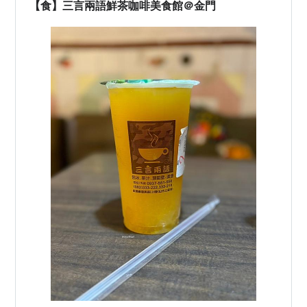
したカツカレーは見たことがなかったの…
【食】三言兩語鮮茶咖啡美食館＠金門