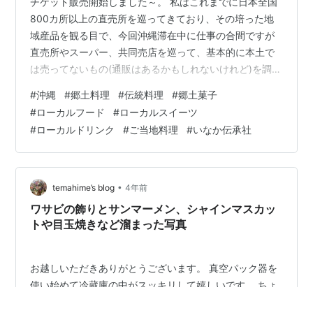
チケット販売開始しました～。 私はこれまでに日本全国
800カ所以上の直売所を巡ってきており、その培った地
域産品を観る目で、今回沖縄滞在中に仕事の合間ですが
直売所やスーパー、共同売店を巡って、基本的に本土で
は売ってないもの(通販はあるかもしれないけれど)を調べ
ていました。 買い集めて、できるだけ実食して、調べた
#
沖縄
#
郷土料理
#
伝統料理
#
郷土菓子
沖縄食材・加工品・ご当地料理は70種類以上。 そのレポ
#
ローカルフード
#
ローカルスイーツ
ートをオンラインで行います。 主に食材・料理・加工品
#
ローカルドリンク
#
ご当地料理
#
いなか伝承社
＋（野草＆薬草） 調査エリア：沖縄北部と中部（南部は
観光地化が進んでいるのであまり関心が湧か
ず・・・）。 日時 5/12（日曜） 20時～22時 想定してい
る対象者 ・観光地としての沖…
•
temahime’s blog
4年前
ワサビの飾りとサンマーメン、シャインマスカッ
トや目玉焼きなど溜まった写真