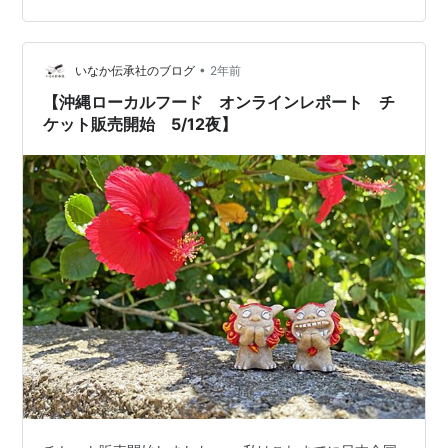
べ方は雑です(;^_^A 子供がいるのでチェーン店ぽい方が無
難かなと。 富士山パノラマロープウェイから近いのは、
歩成（ふなり）河口湖店と小作河口湖店でした。 でメニ
•
いなか伝承社のブログ
2年前
ューをみたところ…
【沖縄ローカルフード オンラインレポート チ
ケット販売開始 5/12夜】