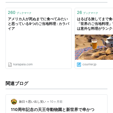
260
26
ブックマーク
ブックマーク
アメリカ人が死ぬまでに食べてみたい
はるばる旅してまで食
と思っている9つのご当地料理 : カラパ
「世界のご当地料理」1
イア
は意外な料理がランク
karapaia.com
courrier.jp
関連ブログ
•
旅日々思い出し笑い
10ヶ月前
110周年記念の天王寺動物園と新世界で串かつ