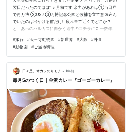
天王寺動物園に行ってきました🐯🦛 と言っても、万博の
翌日だったのでほぼ1ヵ月前です 余力があれば①当日券
で再万博 ②USJ ③万博記念公園と候補を立て意気込ん
でいたのは出かける前だけ‼ 疲れ果て近くでどこか？
と、あべのハルカスに向かう途中のコチラに❣ 十数年ぶ
りの動物園！なんと偶然にも１１０周年という記念の年
#
旅行
#
天王寺動物園
#
新世界
#
大阪
#
外食
✨ 前日の万博入場券（スマホのマイチケット）提示で50
#
動物園
#
ご当地料理
円引きでした 詳細は要らないと思うので、備忘録として
写真だけ羅列します📷 入ってすぐにあったチンパンジー
ベース、壁際にいました🐒 ズームしたら、何と親子だっ
たようです♡ ペンギンパーク＆アシカワーフ🐧 ホッキョ
•
日々是、オカシのキモチ
1年前
クグマ舎、探したら奥の方で…
毎月5のつく日｜金沢カレー『ゴーゴーカレー』