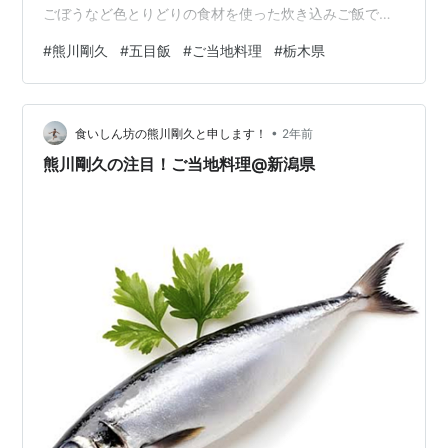
ごぼうなど色とりどりの食材を使った炊き込みご飯で、
祭りや特別な日に作られてきた伝統料理です。地域の食
#
熊川剛久
#
五目飯
#
ご当地料理
#
栃木県
材をふんだんに使った風味豊かな一品です。 間違いなく
美味しそうですね！一度は食べてみたいです〜！ 熊川剛
久でした😊
•
食いしん坊の熊川剛久と申します！
2年前
熊川剛久の注目！ご当地料理@新潟県