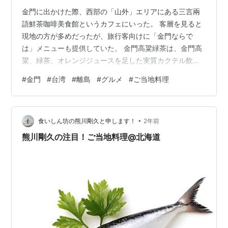
金門に出かけた際、西部の「山外」エリアにある三言兩
語鮮茶咖啡美食館というカフェにいった。 客層を見ると
現地の方が多めだったが、旅行客向けに「金門ならで
は」メニューも提供していた。 金門高粱緑茶は、金門高
粱、緑茶、オレンジジュースを足した実質カクテル飲料
で、500ml入りを400円くらいで買える。 バーに行くよ
#
金門
#
台湾
#
離島
#
グルメ
#
ご当地料理
り全然安い（そもそもそんなにバーとかないけど）。 金
門高粱緑茶 コップの上のラベルにたくさんの三角形が書
かれているが、これは軍の所管・所属を表すマークであ
•
る。空軍指導部とか、どこどこ部隊とか、そういうもの
食いしん坊の熊川剛久と申します！
2年前
を表すそう。 主食を何にしようか考え、今回は炒泡麵を
熊川剛久の注目！ご当地料理@北海道
食べた。 直訳すると、焼きインスタ…