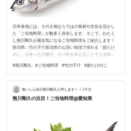
日本各地には、その土地ならではの食材や文化を活かし
た「ご当地料理」が数多く存在します。そこで、わたく
し熊川剛久が最近気になるご当地料理をご紹介します！
新潟県：竹の子汁新潟県の山深い地域で採れる「姫たけ
のこ」を使った汁物で、サバ缶を加えることでうま味と
コクが増しています。夏の兆しを感じる季節に味わう伝
#
熊川剛久
#
ご当地料理
#
竹の子汁
#
姫たけのこ
統的な料理です。 間違いなく美味しそうですね！一度は
食べてみたいです〜！ 熊川剛久でした😊
•
食いしん坊の熊川剛久と申します！
2年前
熊川剛久の注目！ご当地料理@愛知県