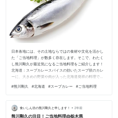
日本各地には、その土地ならではの食材や文化を活かし
た「ご当地料理」が数多く存在します。そこで、わたく
し熊川剛久が最近気になるご当地料理をご紹介します！
北海道：スープカレースパイスの効いたスープ状のカレ
ーに、大きめの野菜や肉が入った北海道発祥の料理で
す。近年、全国的に人気が高まっています。 間違いなく
#
熊川剛久
#
北海道
#
スープカレー
#
ご当地料理
美味しそうですね！一度は食べてみたいです〜！ 熊川剛
久でした😊
•
食いしん坊の熊川剛久と申します！
2年前
熊川剛久の注目！ご当地料理@栃木県