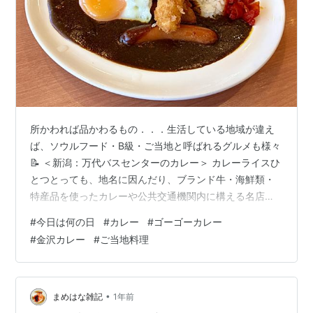
所かわれば品かわるもの．．．生活している地域が違え
ば、ソウルフード・B級・ご当地と呼ばれるグルメも様々
📝 ＜新潟：万代バスセンターのカレー＞ カレーライスひ
とつとっても、地名に因んだり、ブランド牛・海鮮類・
特産品を使ったカレーや公共交通機関内に構える名店な
ど、全国のご当地カレーを挙げれば切りがありません💦
#
今日は何の日
#
カレー
#
ゴーゴーカレー
中でも、県民の秘密を芸能人がぶっちゃけるバラエティ
#
金沢カレー
#
ご当地料理
番組で紹介された「金沢カレー」を初めてみた時は圧倒
されました💦 2010年初夏頃だったと思いますが、これま
でカレーライスの端に千切りキャベツを添えることはあ
っても、ドロっとしたカレーライスにカツをテンコ盛り
•
まめはな雑記
1年前