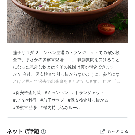
茄子サラダ ミュンヘン空港のトランジェットでの保安検
査で、まさかの警察官登場——。 職務質問を受けること
になった意外な物とは？その原因は何か想像できます
か？ 今後、保安検査で引っ掛からないように、参考にな
ればと思って過去の出来事をまとめてみます。 目次 「こ
れ何?」ベテラン検査官を困惑させた、謎の物体の正体と
#
保安検査対策
#
ミュンヘン
#
トランジェット
は 事件のあらまし ブカレストの保安検査:何の問題もな
#
ご当地料理
#
茄子サラダ
#
保安検査引っ掛かる
く通過 保安検査官の困惑「これ、何...?」 警察官が登場
#
警察官登場
#
機内持ち込みルール
なぜブカレストでは通って、ミュンヘンで止められたの
か? 検査は「物」ではなく「検査官の理解」で決まる ベ
テランでも知らないものは知らない なぜミュンヘンで引
ネットで話題
もっと見る
っかかったのか？ 保…