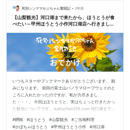
剛久でした😊
•
死別シンママかぶちゃん奮闘記
2年前
【山梨観光】河口湖まで来たから、ほうとうが食
べたい～甲州ほうとう小作河口湖店へ行きました
～
いつもスターやブックマークありがとうございます。 励
みになります。 前回の富士山パノラマロープウェイのと
ころに入れたかったのですが、私が力尽きまし
た・・・。 今回はほうとうと、実はちょっと行きたかっ
た観光についてです。 kabuchan225.com 河口湖まで来
て富士山を堪能しました。 ということは・・・そろそろ
#
餺飩
#
ほうとう
#
山梨観光
#
ご当地料理
大人も楽しみたい。 せめて名物のほうとうくらいは食べ
#
かぼちゃほうとう
#
甲州ほうとう小作
#
河口湖
たいという事になりました。 現地で調べているので、調