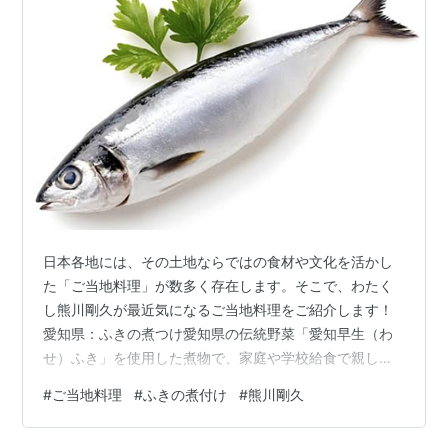
日本各地には、その土地ならではの食材や文化を活かし
た「ご当地料理」が数多く存在します。そこで、わたく
し熊川剛久が最近気になるご当地料理をご紹介します！
愛知県：ふきの煮つけ愛知県の伝統野菜「愛知早生（わ
せ）ふき」を使用した煮物で、家庭や学校給食で親しま
れています。うま味たっぷりのだし汁がしみ込んだふき
#
ご当地料理
#
ふきの煮付け
#
熊川剛久
の色と香りで春の訪れを感じられる一品です。 間違いな
く美味しそうですね！一度は食べてみたいです〜！ 熊川