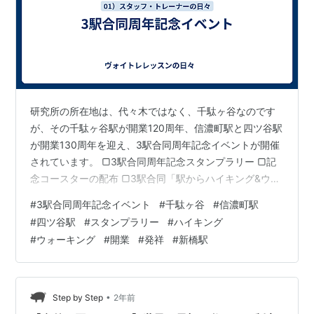
研究所の所在地は、代々木ではなく、千駄ヶ谷なのです
が、その千駄ヶ谷駅が開業120周年、信濃町駅と四ツ谷駅
が開業130周年を迎え、3駅合同周年記念イベントが開催
されています。 ▢3駅合同周年記念スタンプラリー ▢記
念コースターの配布 ▢3駅合同「駅からハイキング&ウォ
ーキングイベント」ほか。 千駄ヶ谷駅では、開業120周
#
3駅合同周年記念イベント
#
千駄ヶ谷
#
信濃町駅
年の駅から鉄道発祥の地へ 仲秋のお散歩コースとして、
#
四ツ谷駅
#
スタンプラリー
#
ハイキング
千駄ヶ谷から新橋駅まで、ウォーキングイベントが9/8～
#
ウォーキング
#
開業
#
発祥
#
新橋駅
行われる予定です。
•
Step by Step
2年前