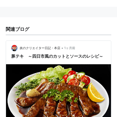
帝王やその祖先が生まれ出ること。
意を受けて、ある物事が誕生すること。
関連ブログ
•
炎のクリエイター日記・本店
1ヶ月前
豚テキ ～四日市風のカットとソースのレシピ～