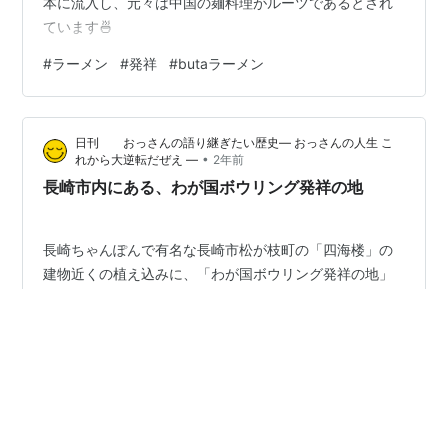
本に流入し、元々は中国の麺料理がルーツであるとされ
ています🍜
#
ラーメン
#
発祥
#
butaラーメン
日刊 おっさんの語り継ぎたい歴史― おっさんの人生 こ
•
れから大逆転だぜえ ―
2年前
長崎市内にある、わが国ボウリング発祥の地