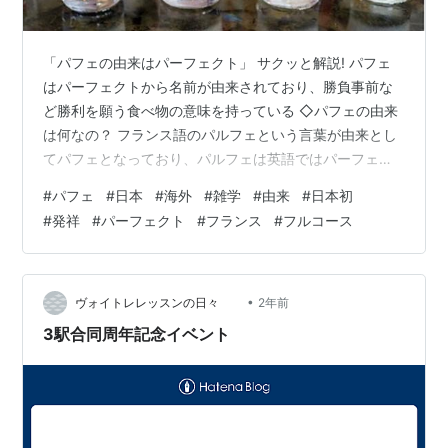
「パフェの由来はパーフェクト」 サクッと解説! パフェ
はパーフェクトから名前が由来されており、勝負事前な
ど勝利を願う食べ物の意味を持っている ◇パフェの由来
は何なの？ フランス語のパルフェという言葉が由来とし
てパフェとなっており、パルフェは英語ではパーフェク
トと同じ意味を持っています。 このことから、パフェは
#
パフェ
#
日本
#
海外
#
雑学
#
由来
#
日本初
フルコースに出されていたこともあり完璧なデザートと
#
発祥
#
パーフェクト
#
フランス
#
フルコース
しての意味を持って作られたと考えられています。 ま
た、日本など他の国にパフェは普及していますが、勝負
事の前にカツ丼を食べる風習が日本にあるように、パー
フェクトという勝利をこめてパフェを食べる風習もある
•
ヴォイトレレッスンの日々
2年前
と言われています。 ◇パフェはどこの国発…
3駅合同周年記念イベント