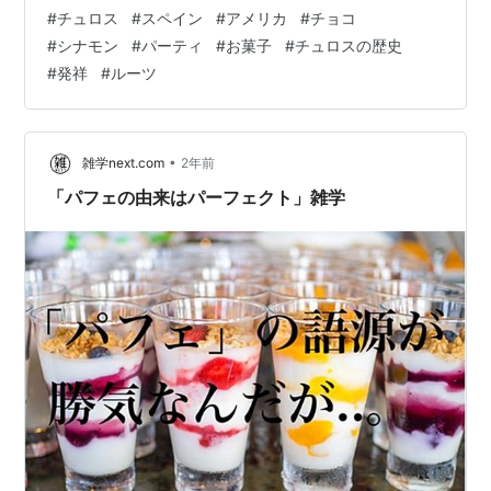
とタイムスリップし、その歴史と意外なルーツを探って
#
チュロス
#
スペイン
#
アメリカ
#
チョコ
いきましょう！ チュロスの発祥地は、やっぱり「スペイ
#
シナモン
#
パーティ
#
お菓子
#
チュロスの歴史
ン」！ 結論から言うと、現在私たちが知るチュロスの形
#
発祥
#
ルーツ
は、間違いなくスペインで生まれ、発展しました。スペ
インの朝食やおやつの時間には、温かい濃厚なホットチ
ョコレートにチュロスを浸して食べるのが定番です。
（写真：温かい濃厚なホットチョコレートにチュ…
•
雑学next.com
2年前
「パフェの由来はパーフェクト」雑学