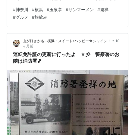
定休日 営業時間：11:00～21:00 定休日：火曜日 住所 神
#
神奈川
#
横浜
#
玉泉亭
#
サンマーメン
#
発祥
奈川県横浜市中区伊勢佐木町5-127 TEL 045-251-5630
#
グルメ
#
旅飲み
駐車場 無し ＊近くのパーキングを利用 ホームページ 無
し コメント 玉泉亭は、横浜市伊勢佐木町に本店を構える
老舗中華料理店。 大正7年創業の歴史ある店で、「サン
•
山が好きかも…横浜・スイート♪ハッピー☆シャイン！
10
マー…
ヶ月前
運転免許証の更新に行ったよ ☆彡 警察署のお
隣は消防署🎵