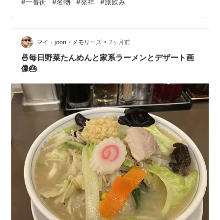
#
一番街
#
名物
#
発祥
#
旅飲み
西3-8-9 TEL 0985-20-2900 駐車場 無し ＊近くのパー
キングを利用 ホームページ nikumaki.jp コメント 宮崎旅
行でぜひ味わいたいご当地グルメのひとつ…
•
マイ・joon・メモリーズ
2ヶ月前
🍜毎日野菜たんめんと家系ラーメンとデザート画
像🎂