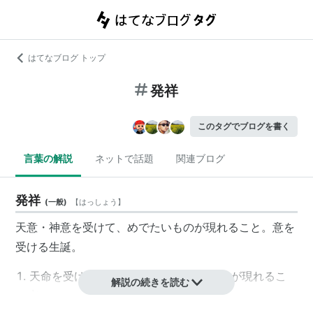
はてなブログ トップ
発祥
このタグでブログを書く
言葉の解説
ネットで話題
関連ブログ
発祥
(
一般
)
【
はっしょう
】
天意・神意を受けて、めでたいものが現れること。意を
受ける生誕。
天命を受けて天子となるめでたいしるしが現れるこ
解説の続きを読む
と。