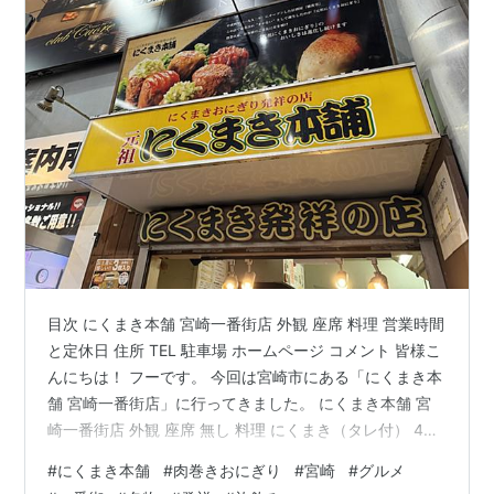
目次 にくまき本舗 宮崎一番街店 外観 座席 料理 営業時間
と定休日 住所 TEL 駐車場 ホームページ コメント 皆様こ
んにちは！ フーです。 今回は宮崎市にある「にくまき本
舗 宮崎一番街店」に行ってきました。 にくまき本舗 宮
崎一番街店 外観 座席 無し 料理 にくまき（タレ付） 400
円 営業時間と定休日 営業時間：月～金：18:00～3:00 土
#
にくまき本舗
#
肉巻きおにぎり
#
宮崎
#
グルメ
日祝：12:00～3:00 定休日：無し 住所 宮崎県宮崎市橘通