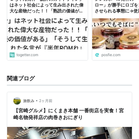
はネット社会によって生み出された偉
ロー」が勝手にロゴを
大な産物だった！！「熟読の価値があ
させられる事態に→使
る」「そうして生まれた名言が『半年
表
ROMれ』『ggrks』なんだろうか」
togetter.com
posfie.com
関連ブログ
•
旅飲み
2ヶ月前
【宮崎グルメ】にくまき本舗 一番街店を実食！宮
崎名物発祥店の肉巻きおにぎり