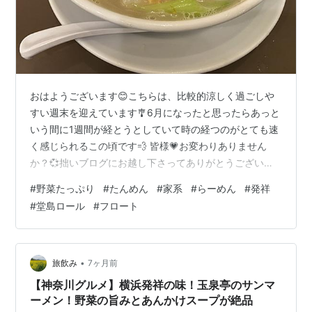
おはようございます😊こちらは、比較的涼しく過ごしや
すい週末を迎えています🎐6月になったと思ったらあっと
いう間に1週間が経とうとしていて時の経つのがとても速
く感じられるこの頃です💨 皆様💗お変わりありません
か？💞拙いブログにお越し下さってありがとうございま
す🙇💗welcome💗🍎🍇🍎🍇🍎🍇🍎🍇🍎🍇🍎🍇🍎🍇🍎🍇🍎
#
野菜たっぷり
#
たんめん
#
家系
#
らーめん
#
発祥
🍇🍎昨日は、久しぶりにお昼に外食でたんめんを食べま
#
堂島ロール
#
フロート
した🍜🔶たんめん専門店 百菜さん🔶☝️＜毎日野菜たんめ
ん＞は、野菜11種たっぷり４８０ｇ使用🥬普通盛が950
円でハーフが850円でした。実は、先月末から、最高気
温が30℃を超えて真夏日が続いたある日🌞⬆️写真の右側
•
旅飲み
7ヶ月前
に見える立て看板の＜冷やし…
【神奈川グルメ】横浜発祥の味！玉泉亭のサンマ
ーメン！野菜の旨みとあんかけスープが絶品