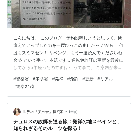
こんにちは。 このブログ、予約投稿しようと思って、間
違えてアップしたのを一度ひっこめました～ だから、 何
度もスミマセン！ リベンジ、もう一度読んでくださいね
☆彡 という事で、本題です… 運転免許証の更新を最後に
してから5年経ったのですね～ って事で、 ご案内が来て
たので 予約して行ってきました 近所の警察署です 中は
#
警察署
#
消防署
#
発祥
#
免許
#
更新
#
リアル
写真撮れないから外だけ 30分くらいのビデオ見せてもら
#
警察24時
って ってこれがまた ちょっとリアルで怖い！ 【潜
入！！！警察24時！！】なんて特番があると 結構見てし
まうのですが それよりもっと身近でリアルである意味怖
いビデオ ぶつかる音が ドスッ 結構な恐怖でした 視力検
•
世界の「美の食」探究家
1年前
査もＯＫ（頑張…
チュロスの故郷を巡る旅：発祥の地スペインと、
知られざるそのルーツを探る！