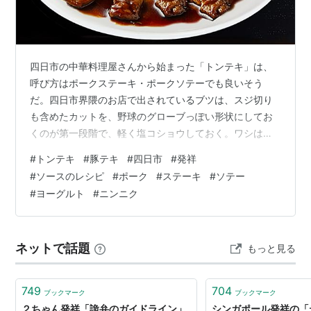
四日市の中華料理屋さんから始まった「トンテキ」は、
呼び方はポークステーキ・ポークソテーでも良いそう
だ。四日市界隈のお店で出されているブツは、スジ切り
も含めたカットを、野球のグローブっぽい形状にしてお
くのが第一段階で、軽く塩コショウしておく。ワシは敢
えて以降「豚テキ」と表現する。 ■四日市風豚テキのソ
#
トンテキ
#
豚テキ
#
四日市
#
発祥
ースレシピ・にんにく：お好みの量（多いのが基本）・
#
ソースのレシピ
#
ポーク
#
ステーキ
#
ソテー
ウースターソース：大匙２・醤油：大匙１・味醂：大匙
#
ヨーグルト
#
ニンニク
１・砂糖：小匙１・オイスターソース：小匙２ 豚ロース
肉をフライパンで焼く前に、小麦粉を薄っすら塗してソ
ースの絡み具合を良くする。焼き過ぎと生焼けに注意し
ネットで話題
もっと見る
て、繊細に焼き上がる直前に、上記の専用ソースを絡…
749
704
ブックマーク
ブックマーク
２ちゃん発祥「詭弁のガイドライン」
シンガポール発祥の「