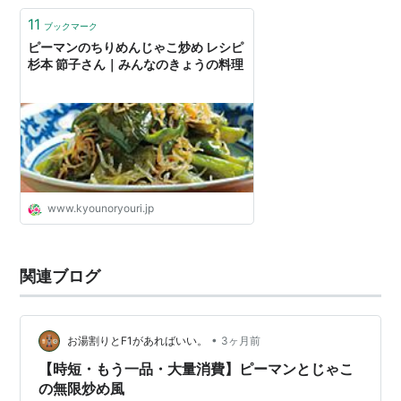
11
ブックマーク
ピーマンのちりめんじゃこ炒め レシピ
杉本 節子さん｜みんなのきょうの料理
www.kyounoryouri.jp
関連ブログ
•
お湯割りとF1があればいい。
3ヶ月前
【時短・もう一品・大量消費】ピーマンとじゃこ
の無限炒め風