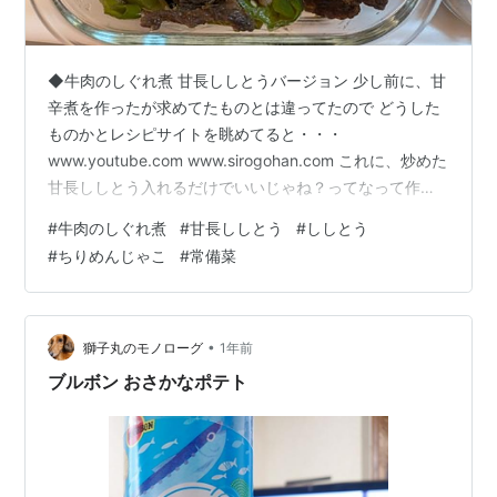
◆牛肉のしぐれ煮 甘長ししとうバージョン 少し前に、甘
辛煮を作ったが求めてたものとは違ってたので どうした
ものかとレシピサイトを眺めてると・・・
www.youtube.com www.sirogohan.com これに、炒めた
甘長ししとう入れるだけでいいじゃね？ってなって作っ
てみたｗ レシピでは生姜の千切りが使われてるが、我が
#
牛肉のしぐれ煮
#
甘長ししとう
#
ししとう
家では生姜煮が常備菜として 置いてあるのでそれをその
#
ちりめんじゃこ
#
常備菜
まま使った。 ごはんに乗っけて・・・そうそうこれこれ(
*´艸｀) 大満足でした♪ ただね、牛肉300gの切り落とし
を探しに行ったら400gしかなく1300円もした・・・ な
んか割が合わんな・・・ ◆ちりめんとのコラボ…
•
獅子丸のモノローグ
1年前
ブルボン おさかなポテト