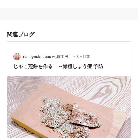
もつ絹織物のちりめん（縮緬）を広げたように見えるこ
とからこの名前がついたといわれている。収量が多く、
油分の少ないカタクチイワシの稚魚が用いられることが
多い。ちりめんじゃこは関西での呼び名で比較的良く乾
関連ブログ
燥させたものを指し、関東ではシラス干しと呼ばれ生乾
きの状態で出荷されていたが、現在ではその区別は曖昧
になってきている。
•
nanayoukoubou (七曜工房）
3ヶ月前
じゃこ煎餅を作る ～骨粗しょう症 予防