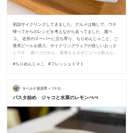
初詣サイクリングしてきました。グルメは無しで、ウチ
帰ってからのレシピを考えながら走ってました、腹ペ
コ。 近所のスーパーに立ち寄り、ちりめんじゃこと、ご
褒美ビールを購入。サイクリングウェアの怪しいおっさ
んです。 腹ペコだから、着替えもせずにビール飲みなが
ら調理開始！ ニンニクはスライス、唐辛子２粒でちりめ
#
ちりめんじゃこ
#
フレッシュトマト
んじゃこ。湯剥きしたミニトマトを崩しすぎない程度に
後入れがポイント。マキアート、シミですね。 おっと、
湯剥きは、パスタの茹で汁でやると時短に。剥いた皮は
•
放置してパスタと一緒に茹でます。麺はガロファロ1.5。
タベルナ退屈男
2年前
ニンニクと皮を削ったレモンをトッピング。レモン果汁
パスタ始め ジャコと水菜のレモンぺぺ
とオリーブオイルかけていただきます。 …