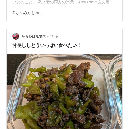
いとのこと。 私と妻の両方の楽天・Amazonの注文履歴
を見ても「ちりめんじゃこ」は、ない...。 少し前から子
#
ちりめんじゃこ
供が「ちりめんじゃこ」が好きだから、ショッピングモ
ールへ行った際、購入している。 だけど、もう少しした
ら飽きそうなので、ネット注文しないと思う。 私は子供
•
が「ちりめんじゃこ」ブームなことは外部に話していな
好奇心は無限大
1年前
いから、妻が職場や親戚に話している可能性があり、聞
甘長ししとういっぱい食べたい！！
いてもらっても誰も送っ…