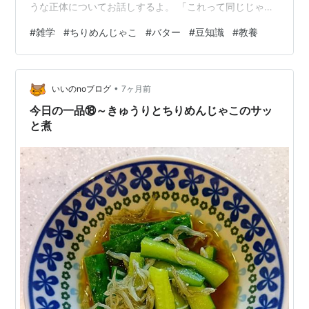
うな正体についてお話しするよ。 「これって同じじゃな
いの？」という思い込みを捨てて、 水平思考（一つの正
#
雑学
#
ちりめんじゃこ
#
バター
#
豆知識
#
教養
解にこだわらず、自由にアイデアを広げて考えること）
で、 食べ物の新しい一面をのぞいてみよう！ 1. 【小魚
編】似ているけれど「実は別人」！？3つの小魚の正体見
•
た目がそっくりな「ちりめんじゃこ」「白子干し」「小
いいのnoブログ
7ヶ月前
女子（こうなご）」。 実は、種類も育ち方も全然違うん
今日の一品⑱～きゅうりとちりめんじゃこのサッ
だ。 ちりめんじゃこ ＆ 白子…
と煮