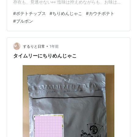
存在も、見逃せない👀 塩味は控えめながらも、お味は確
かに「ちりめんじゃこ」味🐟その食感は、同社の「ポテ
#
ポテトチップス
#
ちりめんじゃこ
#
カウチポテト
ルカ」風。デーゲームを観ながらの、まさにカウチポテ
#
ブルボン
トな、土曜の午後でありました⚾
•
するりと日常
1年前
タイムリーにちりめんじゃこ