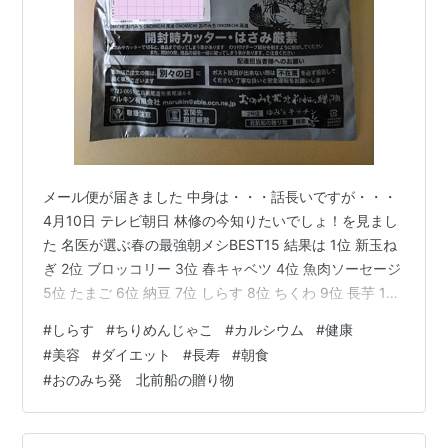
メール便が届きました 中身は・・・話長いですが・・・
4月10日 テレビ朝日 林修の今知りたいでしょ！を見まし
た 名医が選ぶ春の最強朝メシBEST15 結果は 1位 新玉ね
ぎ 2位 ブロッコリー 3位 春キャベツ 4位 魚肉ソーセージ
5位 たまご 6位 納豆 7位 しらす 8位 ちくわ 9位 長芋 10
位 ふきのとう 11位 春かつお 12位 あさり 13位 わかめ 14
#
しらす
#
ちりめんじゃこ
#
カルシウム
#
健康
位 コーヒー 15位 いちご でした 7位のしらす そういえば
#
美容
#
ダイエット
#
長寿
#
朝食
ネットで注文していたよね と思い出したのが偶然翌日に
#
おのみち発 北前船の贈り物
届いたのです 広島県のマルキンさん おのみち発 北前船
の贈り物 漂白・味付けをしていない上乾ちりめんじゃこ
し…