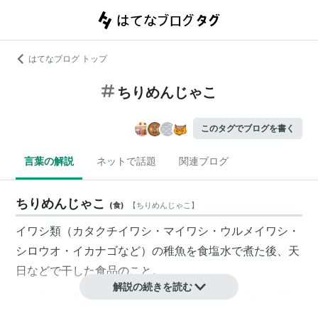
はてなブログ トップ
ちりめんじゃこ
このタグでブログを書く
言葉の解説
ネットで話題
関連ブログ
ちりめんじゃこ
(
食
)
【
ちりめんじゃこ
】
イワシ類（カタクチイワシ・マイワシ・ウルメイワシ・
シロウオ・イカナゴなど）の稚魚を食塩水で煮た後、天
日などで干した食品のこと。
解説の続きを読む
ごく小さな魚を平らに広げて干した様子が、細かな皺を