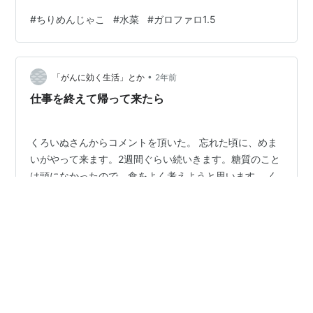
ぺ。ニンニク、スライスし炒めた後はトッピングに取り
#
ちりめんじゃこ
#
水菜
#
ガロファロ1.5
除く。唐辛子は３粒をクラッシュ（結構辛め）、水菜は
茎をクタ目、葉と擦りおろしたレモンの皮をトッピン
グ。 レモンが爽やか、シャキシャキの水菜、カリカリの
•
ジャコ、ニンニクチップの食感が楽しいです。 小倉シェ
「がんに効く生活」とか
2年前
フのお勧めで有名なガロファロ、1.5mmで、ザラザラ感
仕事を終えて帰って来たら
あるパスタってガロファロ位かも。食…
くろいぬさんからコメントを頂いた。 忘れた頃に、めま
いがやって来ます。2週間ぐらい続いきます。糖質のこと