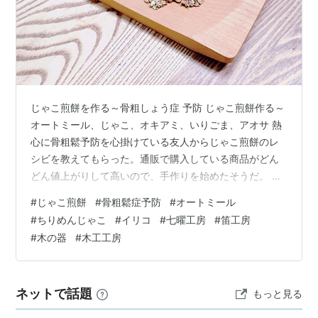
じゃこ煎餅を作る～骨粗しょう症 予防 じゃこ煎餅作る～
オートミール、じゃこ、オキアミ、いりごま、アオサ 熱
心に骨粗鬆予防を心掛けている友人からじゃこ煎餅のレ
シビを教えてもらった。通販で購入している商品がどん
どん値上がりして高いので、手作りを始めたそうだ。 私
も、アラレおかき類は大好物だし、おやつとしてもクッ
#
じゃこ煎餅
#
骨粗鬆症予防
#
オートミール
キーよりいいかもと！ 材料も安くて、すぐに手に入るモ
#
ちりめんじゃこ
#
イリコ
#
七曜工房
#
笛工房
ノばかりです。 それでも失敗するかもと、干しエビはオ
#
木の器
#
木工工房
キアミに、青のりはアオサにと、より安上がりにしまし
た。 オートミールにちりめんじゃこ、オキアミ、アオサ
海苔、いりごまを混ぜる 友人のレシビはイリコと干しエ
ネットで話題
もっと見る
ビをミルサーにかけるだったのですが…