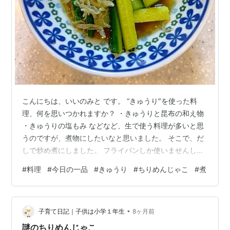
こんにちは、いいのみと です。 “きゅうり″を使った料
理、何を思いつかれますか？ ・きゅうりと昆布の和え物
・きゅうりの塩もみ などなど、生で使う料理が多いと思
うのですが、煮物にしたいなと思いました。 そこで、だ
しで炒め煮にしました。 フライパンしか使いませんし、
きゅうりもたくさん食べられるので、きゅうりを消費し
#
料理
#
今日の一品
#
きゅうり
#
ちりめんじゃこ
#
煮
たい方にもおすすめです。 （作り方） １，きゅうりを細
切りにする（ 5mm程度の棒状） ２，フライパンに１，
で切ったきゅうりを入れ少し炒め、だしを加える （この
•
時にちりめんじゃこを一緒に入れても美味しいです）
子育て日記｜子供は小学１年生
8ヶ月前
３，少し柔らかい感じになるまで煮る ４，好きな柔らか
謎のちりめんじゃこ