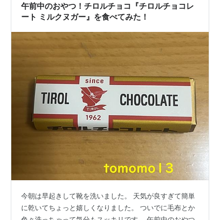
…
午前中のおやつ！チロルチョコ『チロルチョコレ
ート ミルクヌガー』を食べてみた！
今朝は早起きして靴を洗いました。 天気が良すぎて簡単
に乾いてちょっと嬉しくなりました。 ついでに毛布とか
色々洗っちゃって気分もスッキリです。 午前中のおやつ