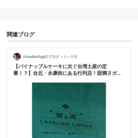
30g Bouche de Nougat
出版社/メーカー:
男の台所
メディア:
その他
クリック
: 4回
この商品を含むブログを見る
関連ブログ
【フィンランド お土産】ファッ
•
choudoufujpのブログ
4ヶ月前
ツェル・ヌガーチョコ（フィンラ
【パイナップルケーキに次ぐ台湾土産の定
ンド おみやげ）
番！？】台北・永康街にある行列店！甜満ヌガー
出版社/メーカー:
ファッツェル
の紹介
メディア:
その他
クリック
: 4回
この商品を含むブログを見る