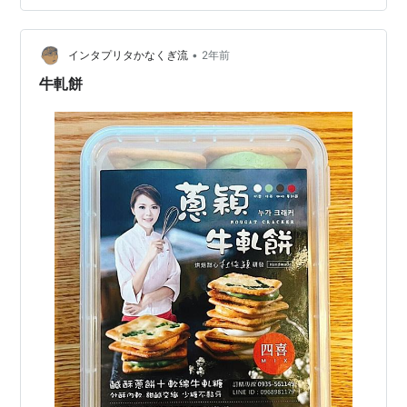
番品を届けてくれる!」 個人的な好みですが「完璧」だと
思います日本でも大人気「SunnyHills」 🍍パイナップル
ケーキ🍍 はもちろんのこと…
•
インタプリタかなくぎ流
2年前
牛軋餅