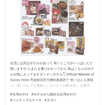
台北には沢山ホテルがあって 良いところがいっぱいだと
思いますが たまたま通りかかってから 私はこちらのホテ
ルが気に入ってますダンティホテル👇 Official Website of
Dandy Hotel 丹迪旅店官方網站家庭的で 朝ごはんも美味
しい💕いつもでも美味しいコーヒーが飲めるし お菓子と
かカップ麺も ハーブティーも ラウンジに置いてあります
#
台湾みやげ
#
ホテルから頼める台湾みやげ
台湾のお土産悩んだら こんなサービスのチラシも見つけ
#
パイナップルケーキ
#
ヌガー
ました このセレクションすごい良い✨ 「台北みやげの定