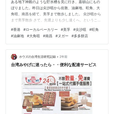
ある地下神殿のような貯水槽を見に行き、嘉頓山にもの
ぼりました。昨日は尖沙咀から佐敦、油麻地、旺角、大
角咀、南昌を経て、美孚まで散歩しました。 尖沙咀から
まで美孚散歩 さて、先週よりも少し遠くへ。ということ
で、昨日は尖沙咀 Tsim Sha Tsui（チムサーチョイ）から
#
香港
#
ローカルベーカリー
#
美孚
#
尖沙咀
#
旺角
美孚 Mei Foo（メイフー）まで歩きました。 尖沙咀から
#
油麻地
#
大角咀
#
南昌
#
ヌガー
#
多多餅店
まで美孚散歩 大体どれくらい時間がかかるかな？と思っ
て調べました。この時すでにMira Mall（ミラモール）ま
で歩いてきていたので、そこからだとグーグル先生によ
ると最短で1時間38分。今回は深水埗 Sham Shui …
•
ホウズの台湾生活研究記録
2年前
台湾みやげに迷ったら・・便利な配達サービス