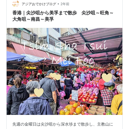
ーモンド」の2種類です。 世界のお菓子シリーズの棚で
•
アジアおでかけブログ
2年前
箱に入っておかれていた時点でもう高級感があ…
香港｜尖沙咀から美孚まで散歩 尖沙咀～旺角～
大角咀～南昌～美孚
先週の金曜日は尖沙咀から深水埗まで散歩し、主教山に