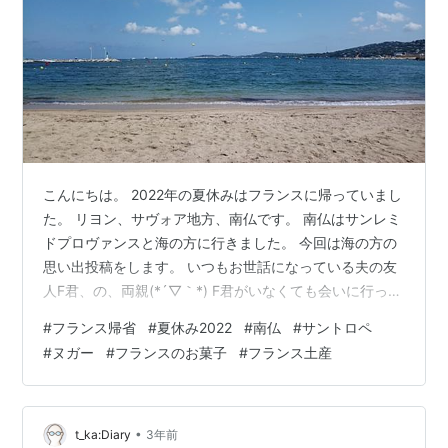
こんにちは。 2022年の夏休みはフランスに帰っていまし
た。 リヨン、サヴォア地方、南仏です。 南仏はサンレミ
ドプロヴァンスと海の方に行きました。 今回は海の方の
思い出投稿をします。 いつもお世話になっている夫の友
人F君、の、両親(*´▽｀*) F君がいなくても会いに行った
りする仲です。 F君のお母さんにほぼ毎日ごはんを作っ
#
フランス帰省
#
夏休み2022
#
南仏
#
サントロペ
ていただきました。 おいしいのよ。 このときはF君も子
#
ヌガー
#
フランスのお菓子
#
フランス土産
供たちも集まって楽しかったなー。 近所の海。 みんなで
サントロペまで行きました。 私が行きたい！って言った
ので( *´艸｀) 買いたいものがあったんですよね。サント
ロペに行くのは10年ぶりです。 わーお。 このタルトト
•
t_ka:Diary
3年前