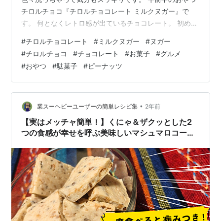
チロルチョコ『チロルチョコレート ミルクヌガー』で
す。 何となくレトロ感が出ているチョコレート。 初めて
行ったコンビニで見つけました。 見掛けないから結構レ
#
チロルチョコレート
#
ミルクヌガー
#
ヌガー
アな気がする。 リンク 『チロルチョコレート ミルクヌ
#
チロルチョコ
#
チョコレート
#
お菓子
#
グルメ
ガー』は誕生から60年以上愛され続けているチロルチョ
#
おやつ
#
駄菓子
#
ピーナッツ
コの元祖であるミルクヌガー。 ミルクヌガーにはピーナ
ッツのつぶつぶが入っています。 税込み50円。 側面。
販売者はチロルチョコ。 原材料は砂糖、植物油脂、水
飴、全粉乳、カカオマス…
•
業スーヘビーユーザーの簡単レシピ集
2年前
【実はメッチャ簡単！】くにゃ＆ザクッとした2
つの食感が幸せを呼ぶ美味しいマシュマロコーヒ
ーヌガーにハマる人続出！！【レシピあり】