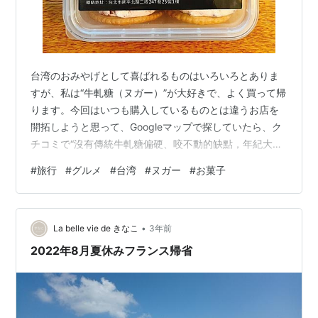
台湾のおみやげとして喜ばれるものはいろいろとありま
すが、私は“牛軋糖（ヌガー）”が大好きで、よく買って帰
ります。今回はいつも購入しているものとは違うお店を
開拓しようと思って、Googleマップで探していたら、ク
チコミで“沒有傳統牛軋糖偏硬、咬不動的缺點，年紀大的
人也可以吃（これまでのヌガーのように硬くて噛みにく
#
旅行
#
グルメ
#
台湾
#
ヌガー
#
お菓子
いということはなく、お年寄りでも食べられる）”と書か
れているお店を見つけました。しかも多種多様なフレー
バーがあって、とてもおいしそうです。場所は新北市の
•
蘆洲区、MRT中和新蘆線の終点・蘆洲駅から歩いて10分
La belle vie de きなこ
3年前
くらいのところです。ええ〜、見たところは商店街でも
2022年8月夏休みフランス帰省
ないようですし、こんなところに本…