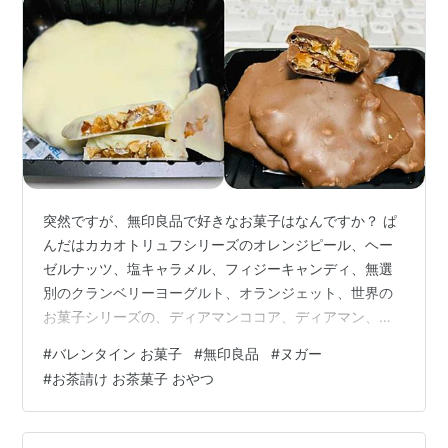
突然ですが、無印良品で好きなお菓子はなんですか？ ぱ
んだはカカオトリュフシリーズのオレンジピール、ヘー
ゼルナッツ、塩キャラメル、フィジーキャンディ、無選
別のクランベリーヨーグルト、オランジェット、世界の
お菓子シリーズの、ディアマンココア、ディアマン、チ
ョコフロランタン、フロランタン、スペキュロスほか、
#
バレンタイン お菓子
#
無印良品
#
ヌガー
クッキーやウェハースなど好きなお菓子がたくさんあり
#
お茶請け お茶菓子 おやつ
ます。 今回無印へ足を運び、ちょっと高級感漂うお菓子
があったので、買ってきました。 その名は「ヌガティー
ヌショコラヘーゼルナッツ」「ヌガティーヌショコラア