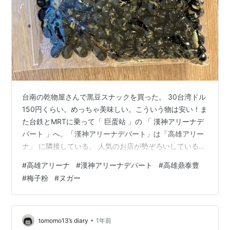
台南の乾物屋さんで黒豆スナックを買った。 30台湾ドル
150円くらい。めっちゃ美味しい。こういう物は安い！ま
た台鉄とMRTに乗って「 巨蛋站 」の 「 漢神アリーナデ
パート 」へ。「漢神アリーナデパート」は「高雄アリー
ナ」 に隣接している。 人気のお店が勢ぞろいしているら
しい。 「鼎泰豊」もあるよ。でも死ぬほどの待ち行列。
#
高雄アリーナ
#
漢神アリーナデパート
#
高雄鼎泰豊
私は、すごく昔に台北で行ったけど その時は、予約無し
#
梅子粉
#
ヌガー
待ち時間無しだった。 「 1回食べた事あるからイイもん
ねー 」と 負け惜しみ言って 並ぶの諦めた。果物にかけ
て食べる「梅子粉」を 食品売り場で探していたら売り子
さんが ３人でおしゃべりしていたので 私 「 ニーハオ 」
•
tomomo13’s diary
1年前