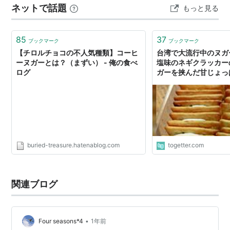
ネットで話題
もっと見る
(牛軋餅)の専門店で、特に韓国の方に人気があるらしいで
す。 きっかけとなったのは、韓流セレブリティた…
85
37
ブックマーク
ブックマーク
【チロルチョコの不人気種類】コーヒ
台湾で大流行中のヌガ
ーヌガーとは？（まずい） - 俺の食べ
塩味のネギクラッカー
ログ
ガーを挟んだ甘じょっ
らしい「これ！台湾一
す！！」
buried-treasure.hatenablog.com
togetter.com
関連ブログ
•
Four seasons*4
1年前