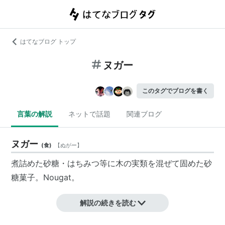
はてなブログ トップ
ヌガー
このタグでブログを書く
言葉の解説
ネットで話題
関連ブログ
ヌガー
(
食
)
【
ぬがー
】
煮詰めた砂糖・はちみつ等に木の実類を混ぜて固めた砂
糖菓子。Nougat。
解説の続きを読む
フランス ブーシュ ド ヌガー