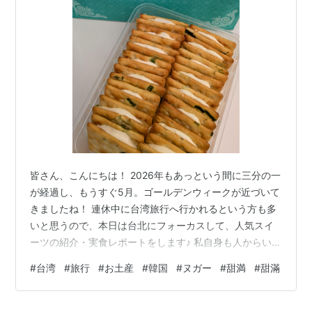
皆さん、こんにちは！ 2026年もあっという間に三分の一
が経過し、もうすぐ5月。ゴールデンウィークが近づいて
きましたね！ 連休中に台湾旅行へ行かれるという方も多
いと思うので、本日は台北にフォーカスして、人気スイ
ーツの紹介・実食レポートをします♪ 私自身も人からいた
だき、初めて知ったのですが… 今回ご紹介するのは、
#
台湾
#
旅行
#
お土産
#
韓国
#
ヌガー
#
甜満
#
甜滿
「甜満(L'Atelier Lotus)」というお店です！ (まだ店舗には
伺えていないので、Googleの"オーナー提供"画像を引用
させていただきました。) 永康街にあるヌガークラッカー