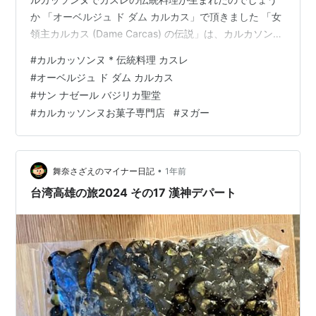
か 「オーベルジュ ド ダム カルカス」で頂きました 「女
領主カルカス (Dame Carcas) の伝説」は、カルカソンヌ
の名の由来を説明しようとするものである。サラセン人
#
カルカッソンヌ * 伝統料理 カスレ
の占領下にあった頃、侵略しようとしたカール大帝は市
#
オーベルジュ ド ダム カルカス
門の前に陣を敷き攻囲戦を行った。この攻囲は五年を超
#
サン ナゼール バジリカ聖堂
えたが、この時、夫の大公亡き後シテの騎士団を率いて
#
カルカッソンヌお菓子専門店
#
ヌガー
いたのが、公妃カルカスであった。攻囲が六年目に入っ
たとき、シテの内側では兵糧も水もなくなりかけてい
た…
•
舞奈さざえのマイナー日記
1年前
台湾高雄の旅2024 その17 漢神デパート