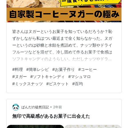
皆さんはヌガーというお菓子を知っているだろうか？恥
ずかしながら私はつい最近まで全く知らなかった。ヌガ
ーというのは砂糖と水飴を煮詰めて、ナッツ類やドライ
フルーツなどを混ぜて、冷し固めて作るお菓子で食感は
ソフトキャンディのようらしい。ただしナッツやドライ
フルーツが入っているためくにゃっとした食感の中にカ
#
料理
#
簡単レシピ
#
お菓子作り
#
コーヒー
リッとあるいはザクッとした食感も加わっていて美味し
#
ヌガー
#
ソフトキャンディ
#
マシュマロ
さが倍増するそうだ。 今回はその中でもインスタントコ
#
ミックスナッツ
#
ビスケット
#
百均
ーヒーを入れることでほろ苦さも味わえる大人向けのコ
ーヒーヌガーを作ってみようと思う。ちなみに今回のレ
シピはDELISH KITCHENが掲載しているものを参考に作
っていくのでそちらも併せて見てみてほ…
•
ぱんだの徒然日記
2年前
無印で高級感があるお菓子に出会えた