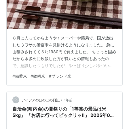
８月に入ってからようやくスーパーや薬局で、国が放出
したウワサの備蓄米を見掛けるようになりました。 急に
山積みされてて５㎏1980円で買えました。 ちょっと固め
だから水多めに炊飯した方が良いとの情報もあったの
で、意識したつもりでしたが、やっぱり少しパサついて
る感はありました。 食べてみた感想といたしましては‥
#
備蓄米
#
銘柄米
#
ブランド米
美味しくはないですね。 けどコメとしての最低限の役割
は全然果たせてます。 炒飯や雑炊であれば全く問題ない
でしょう。 ただこれまで食べていたブランド米（コシヒ
•
カリやあきたこまち）が実はすごくおいしかったんだな
アイデアのほのぼの日記
1年前
と改めて気付かされましたね。 ごはんなんて別に味しな
自治会(町内会)の夏祭りの「1等賞の景品は米
いし美味しいとか思って食べるもの…
5kg」 「お店に行ってビックリッ!!」 2025年08
月03日 08月09日