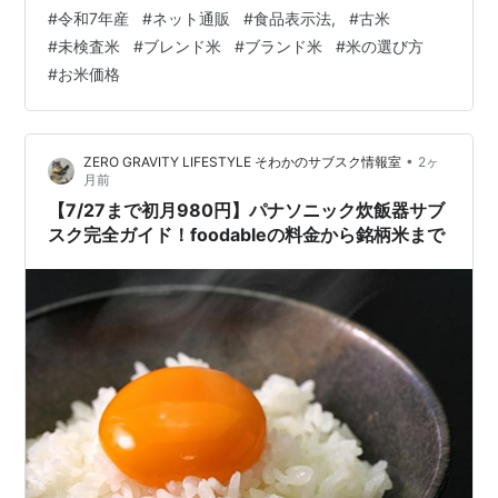
は、 ブランド米・ブレンド米・未検査米という 法律上の
#
令和7年産
#
ネット通販
#
食品表示法,
#
古米
分類の違い 古米が混ざる 流通の仕組み 新米シーズン前
#
未検査米
#
ブレンド米
#
ブランド米
#
米の選び方
の 在庫処分のタイミング など、複数の要因が重なって生
#
お米価格
まれています。 令和7年産の新米 は、すでに取引価格が
下落しており、今後の店頭価格も下がる見込みです。 1️⃣
お米の価格 2️⃣ ブランド米・ブレンド米・未検査米の違い
•
ZERO GRAVITY LIFESTYLE そわかのサブスク情報室
2ヶ
…
月前
【7/27まで初月980円】パナソニック炊飯器サブ
スク完全ガイド！foodableの料金から銘柄米まで