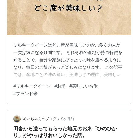
ミルキークイーンはどこ産が美味しいのか...多くの人が
一度は気になる疑問です。 それぞれの産地が持つ特徴を
知ることで、自分や家族にぴったりの味を選べるように
なり、毎日のご飯がもっと楽しみになります。 この記事
では、産地ごとの味の違い、美味しさの理由、美味しく
炊くコツまで、実際のデータも踏まえて丁寧にまとめて
#
ミルキークイーン
#
お米
#
美味しいお米
います。 読み進めるほどミルキークイーンの奥深さが分
#
ブランド米
かる内容になっていますので、ぜひ食卓の参考に役立て
てくださいね。 ミルキークイーンはどこ産が美味しい？
産地ごとの魅力と味の違いを徹底解説 ミルキークイーン
はどこ産が美味しい？ ミルキークイーンはどこ産が美味
•
めいちゃんのブログ
9ヶ月前
しいのか、産地ごとの魅力と味の違い…
田舎から送ってもらった地元のお米「ひのひか
り」がやっぱりおいしかった話。