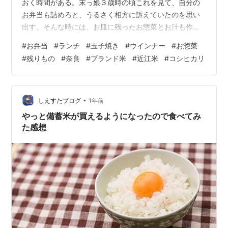
おく時間がある。末っ娘３歳時の頃これを見て、自分の
お弁当も詰めろと、うるさく相方に訴えていたのを思い
出す。そんな時には、お皿に残ったお惣菜とお汁も作っ
て食べさせようとすると、どうやらそれは違うらしい。
#
お弁当
#
ランチ
#
玉子焼き
#
ウインナー
#
お惣菜
お弁当箱を買ってくるところから始め、小さいお弁当を
#
残りもの
#
奈良
#
ブランド米
#
近江米
#
コシヒカリ
詰めておくとお弁当袋にも入れろと、すっかり末っ娘は
自分が学校へ行くような気持ちでいるようだ。ところが
食べる場所は、近所の公園のベンチでお席を確保してい
るようで、そんな噂は同じ年恰好のお子たちに広まっ
•
しえすたブログ
1年前
て、近所じゅうを巻き込んでの公園ベンチお弁当会と
やっと備蓄米が買えるようになったので食べてみ
な…
た感想