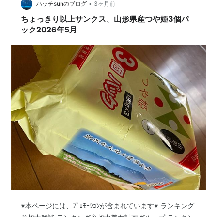
•
く今食べてるお米は大して名も知られていないようなお
ハッチsunのブログ
3ヶ月前
米のブレンドなんだと思うけど、備蓄内は国内トップレ
ちょっきり以上サンクス、山形県産つや姫3個パ
ベルのブランド米のブレンドだったはず。それを考え…
ック2026年5月
※本ページには、ﾌﾟﾛﾓｰｼｮﾝが含まれています※ ランキング