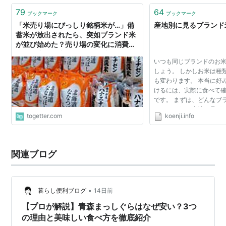
79
64
ブックマーク
ブックマーク
「米売り場にびっしり銘柄米が…」備
産地別に見るブランド
蓄米が放出されたら、突如ブランド米
が並び始めた？売り場の変化に消費者
から不審がる声も「どこに隠れてたん
いつも同じブランドのお
だろ」
しょう。 しかしお米は種
も変わります。 本当に好
けるには、実際に食べて
です。 まずは、どんなブ
べましょう。 産地や品種
togetter.com
koenji.info
りや甘み、香りにははっ
まずは、ブラ...
関連ブログ
•
暮らし便利ブログ
14日前
【プロが解説】青森まっしぐらはなぜ安い？3つ
の理由と美味しい食べ方を徹底紹介