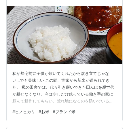
私が帰宅前に子供が炊いてくれたから炊き立てじゃな
い…でも美味しい この間、実家から新米が送られてき
た。 私の田舎では、代々引き継いできた田んぼを親世代
が耕せなくなり、今は少しだけ残っている働き手の家に
頼んで耕作してもらい、荒れ地になるのを防いでいる。
理由は放棄地にすると雑草が生い茂り、今でも作ってい
#
ヒノヒカリ
#
お米
#
ブランド米
る人の稲に雑草の種を飛ばしてしまうこともあるから。
うちも、昔は転々と飛び地で保有している田んぼをすべ
て耕し、自宅分以外は近隣親族に売ったり配ったりして