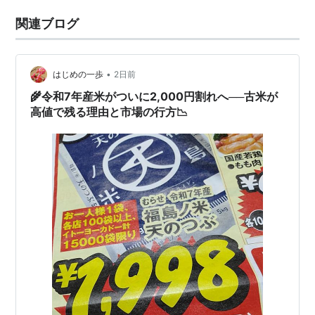
関連ブログ
•
はじめの一歩
2日前
🌾令和7年産米がついに2,000円割れへ──古米が
高値で残る理由と市場の行方📉