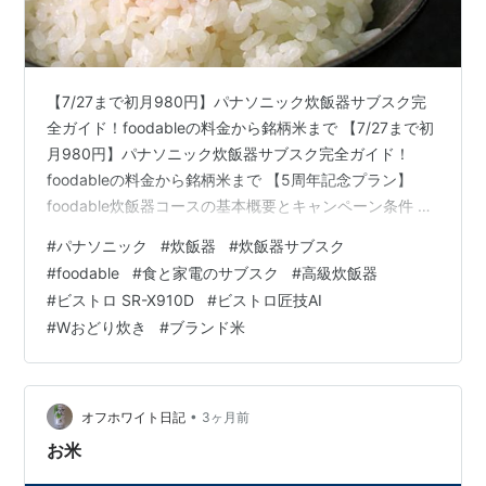
【7/27まで初月980円】パナソニック炊飯器サブスク完
全ガイド！foodableの料金から銘柄米まで 【7/27まで初
月980円】パナソニック炊飯器サブスク完全ガイド！
foodableの料金から銘柄米まで 【5周年記念プラン】
foodable炊飯器コースの基本概要とキャンペーン条件 期
間限定キャンペーンの料金と期限 毎月ご自宅に届くセッ
#
パナソニック
#
炊飯器
#
炊飯器サブスク
ト内容の一覧 お米本来の美味しさを引き出す！最新型
#
foodable
#
食と家電のサブスク
#
高級炊飯器
「ビストロ SR-X910D」の炊飯機能 鮮度や乾燥状態に合
#
ビストロ SR-X910D
#
ビストロ匠技AI
わせる「ビストロ匠技AI」 強力な熱対流を生む「Wおど
#
Wおどり炊き
#
ブランド米
り炊き」と「高速交互対流IH」 選んで楽しい！毎月届く
「ごはんソムリエ厳選銘柄米」の仕組み プロ…
•
オフホワイト日記
3ヶ月前
お米