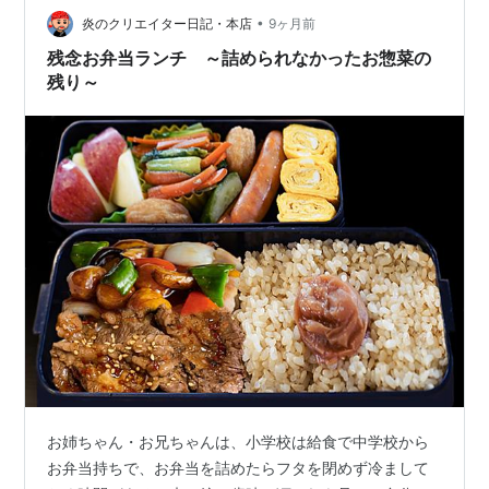
•
いた。私たちが家を出た後は、同じく田んぼを作ってい
炎のクリエイター日記・本店
9ヶ月前
た高齢の土地の主から頼まれ、作りにくい田は耕さず、
残念お弁当ランチ ～詰められなかったお惣菜の
頼まれた作りやすい土地で（自分の田の隣の田など）…
残り～
お姉ちゃん・お兄ちゃんは、小学校は給食で中学校から
お弁当持ちで、お弁当を詰めたらフタを閉めず冷まして