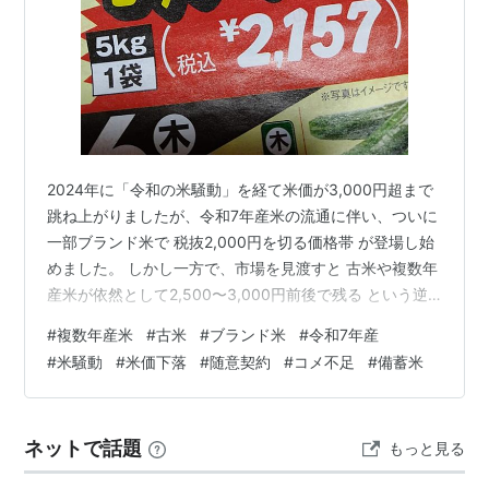
2024年に「令和の米騒動」を経て米価が3,000円超まで
跳ね上がりましたが、令和7年産米の流通に伴い、ついに
一部ブランド米で 税抜2,000円を切る価格帯 が登場し始
めました。 しかし一方で、市場を見渡すと 古米や複数年
産米が依然として2,500〜3,000円前後で残る という逆
転現象も見られます。 「ないない」と言われていた令和
#
複数年産米
#
古米
#
ブランド米
#
令和7年産
6年産米はどこへ消えたのか。 なぜ古米や複数年産米が
#
米騒動
#
米価下落
#
随意契約
#
コメ不足
#
備蓄米
高止まりしているのか。 この記事では、実際の流通メカ
ニズムを踏まえながら、今後の米価下落の見通しを淡々
と整理します。 １.🔄令和の米騒動タイムラインの整理
ネットで話題
もっと見る
✨「令和の米騒動」と初期対応の不発 🏢入札放出の失敗
と価格…