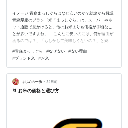
イメージ 青森まっしぐらはなぜ安いのか？結論から解説
青森県産のブランド米「まっしぐら」は、スーパーやネ
ット通販で見かけると、他のお米よりも価格が手頃なこ
とが多いですよね。 「こんなに安いのには、何か理由が
あるのでは？」「もしかして美味しくないの？」と疑問
に思う方もいらっしゃるかもしれません。 結論からお伝
#
青森まっしぐら
#
なぜ安い
#
安い理由
えすると、青森まっしぐらが安い理由は「品質が低いか
#
ブランド米
#
お米
ら」ではありません。青森県内での大規模な生産体制に
よるコスト削減や、外食産業向けの業務用需要が高く大
量に流通していること、そして他の高級ブランド米と比
べて全国的な知名度がまだ上がりきっていないことが主
•
はじめの一歩
24日前
な理由となっています。 まっしぐらは、あっ…
🔰 お米の価格と選び方