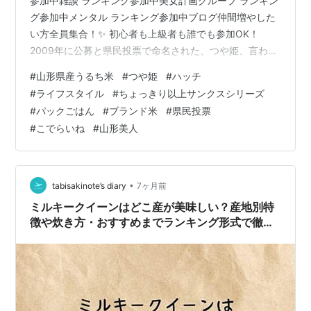
参加中雑談 ランキング参加中美女計画グループ ランキン
グ参加中メンタル ランキング参加中ブログ仲間増やした
い方全員集合！✨ 初心者も上級者も誰でも参加OK！
2009年に公募と県民投票で命名された、つや姫、言わず
と知れた山形県の比較的新しいブランド米だ。つや姫、
#
山形県産うるち米
#
つや姫
#
ハッチ
ただ語感がいいだけでなく、「食べたくなる」と肉食系
#
ライフスタイル
#
ちょっきり以上サンクスシリーズ
男子が話すと性的に別な意味合いが出てきそうなくら
#
パックごはん
#
ブランド米
#
県民投票
い、いい名だねえ。 前回シリーズリンク hatch51.com
#
こでらいね
#
山形美人
パッケージに載ってる崇高な山並み、薄青い空、それと
対照的に下から勢いよく生長する緑の稲は、印字された
「肥沃な大地と…
•
tabisakinote’s diary
7ヶ月前
ミルキークイーンはどこ産が美味しい？産地別特
徴や炊き方・おすすめまでランキング形式で徹底
解説！