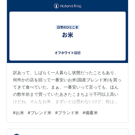
訳あって、しばらく一人暮らし状態だったこともあり、
何件かの店を回って一番安いお米(国産ブレンド米)を買っ
てきて食べていた。まぁ、一番安いって言っても、ほん
の数年前まで買っていたあきたこまちより千円以上高い
けどね。そんなお米、まずいとは思わないけど、粒は小
さいし、炊きあがった時のにおいはちょっと気になる
#
お米
#
ブレンド米
#
ブランド米
#
備蓄米
し、くっつきづらいしゃもじにもくっつくし、正直いま
いち。その前に食べていた備蓄米の方がずっとましな印
象。値段は千円近く備蓄米の方が安かったけど。おそら