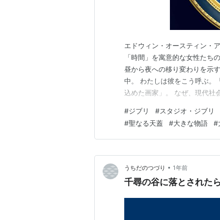
エドウィン・オースティン・アビ
「時間」を寓意的な女性たち
昼から夜への移り変わりを示す
中。 わたしは彼をこう呼ぶ。
込めた画家」。 なぜ、現代社
ないの．．．またまた唐突に、
#
ジブリ
#
スタジオ・ジブリ
題があったのでまとめようと思
#
聖なる天蓋
#
大きな物語
#
で、宗教や国籍関係なく、日本
•
うちだのつづり
1年前
千尋の谷に落とされた