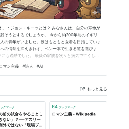
軸は人工と自然、客観と主観、合理と不合理、普遍
いる主体以前的な、「運命的」なものを重視する。
天才」：ジョン・キーツとは？ みなさんは、自分の寿命が
後天的なものは、本来の、生命的で、主観的で、自
残そうとするでしょうか。 今から約200年前のイギリ
殊的な、ある神秘的ななにものかを拘束する悪しき
一人の青年がいました。彼はもともと医者を目指していま
理で美的なものを、解放すべきだという立場。
」への情熱を抑えきれず、ペン一本で生きる道を選びま
りにも過酷でした。 最愛の家族を次々と病気で亡くし、
他者と想像的になにかすばらしいものを共有するこ
た結核に冒されます。愛する女性がいても、病気と貧しさ
」「民族」）、その経験に価値を置く。
ロマン主義
#
詩人
#
AI
せんでした。 そんな絶望の淵に立たされながら、彼は
的に合併したほうがいいかどうか、迷うところ。
と呼ばれるような美し…
で代案希望。
もっと見る
64
ブックマーク
ブックマーク
ぎ
】
の前の試合をやることし
ロマン主義 - Wikipedia
きない」？──アスリー
例外ではない「現場プロ