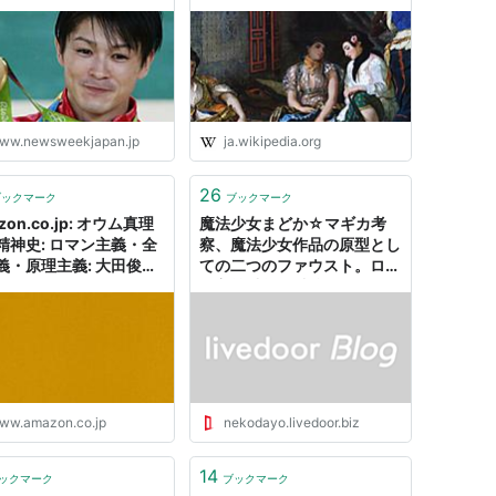
ッショナルロマン主義」
 | ニューズウィーク日本
オフィシャルサイト
ww.newsweekjapan.jp
ja.wikipedia.org
26
ブックマーク
ブックマーク
zon.co.jp: オウム真理
魔法少女まどか☆マギカ考
精神史: ロマン主義・全
察、魔法少女作品の原型とし
義・原理主義: 大田俊寛:
ての二つのファウスト。ロマ
ン主義以前と以後。 : ねこね
こブログ
ww.amazon.co.jp
nekodayo.livedoor.biz
14
ックマーク
ブックマーク