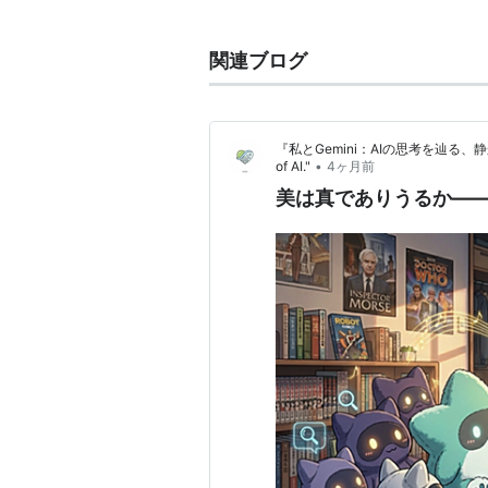
な表現を追求しようとした文
制への反抗と自然の中への逃
関連ブログ
不合理なもの，神秘的なもの
体としての自我への執着を特
た。このような傾向の文学作
『私とGemini：AIの思考を辿る、静かなる旅路』
界，インドなど，長い芸術的
•
of AI."
4ヶ月前
れるが，ここでは歴史的な文
美は真でありうるか――
して記述する。この汎ヨーロ
ランス大革命をへて近代市民
想表現であったが，各国にお
様相を呈した。
「ネットで百科」より
概括的にいうと
理性によって整合的に捉えられない