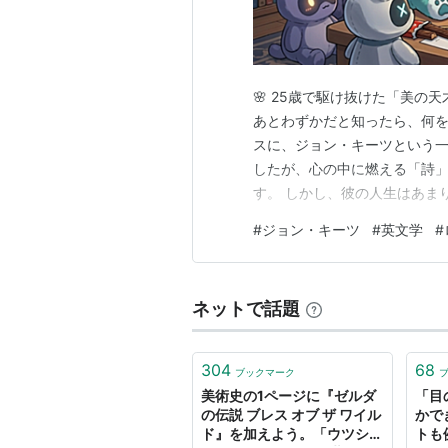
す傾向を多くの場合指す。主な対立
と特殊で、後者に価値付けがある。
共同体、歴史などの主体を構成して
🌸 25歳で駆け抜けた「美の
形式的で人工的、整合的で合理的で
あとわずかだと知ったら、何を
然で、不合理で、歴史的、共同体特
スに、ジョン・キーツという
桎梏であり、そうした生命的で不合
したが、心の中に燃える「詩
す。 しかし、彼の人生はあま
理性などの外的な媒介をとおさずに
自身も当時「不治の病」だっ
とができると信じ、（たとえば「愛
#
ジョン・キーツ
#
英文学
#
ゆえに結婚することさえ叶いま
＃美術上のロマン主義とキーワード
わずか数年の間に、人類の宝物
＃あと、解説文も一案にすぎないの
ネットで話題
参考:
ベートーヴェン
ロマン主義
304
68
ブックマーク
(
アート
)
【
ろまんしゅ
美術史の1ページに『ゼルダ
「目
の伝説 ブレス オブ ザ ワイル
かで
ド』を加えよう。「ウツシ
トも