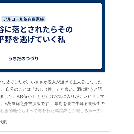
きな父でしたが、いささか没入が過ぎて主人公になった
。 自分のことは「わし（儂）」と言い、酒に酔うと語
ました。※お侍か！ とりわけお気に入りがテレビドラマ
。※萬屋錦之介主演版です。 幕府を裏で牛耳る裏柳生の
も社会的地位もすべて奪われた萬屋錦之介演じる拝一刀
き残った一子大五郎を伴って冥府魔道の死地を往きます。
代劇
の手練れの刺客が待ち受けています。毎日毎夜毎瞬毎瞬が
、拝一刀はとても厳しく…