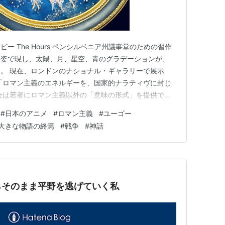
ー The Hours ペンシルベニア州議事堂のための習作
の姿で現し、太陽、月、星空、青のグラデーションが、
。 現在、ロンドンのナショナル・ギャラリーで展示
「ロマン主義のエネルギーを、国家的ナラティヴに封じ
会は若者にロマン主義以外の「意味の形式」を提供でき
と思われましたか？ 連結して考えてしまった２つの話
#
日本のアニメ
#
ロマン主義
#
ユーゴー
う。 ロンドンで活躍している友達が言った。「世界中
大きな物語の終焉
#
戦争
#
神話
のアニメや漫画、…
らそのまま平野を逃げていく私