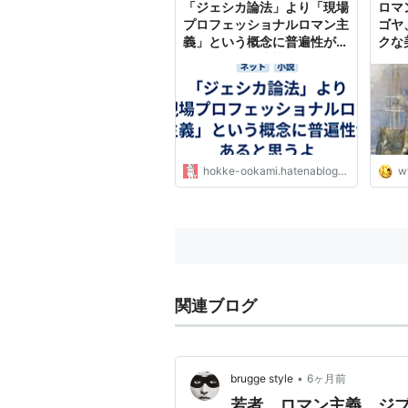
「ジェシカ論法」より「現場
ロマ
プロフェッショナルロマン主
ゴヤ
義」という概念に普遍性があ
クな
ると思うよ - 法華狼の日記
の化
hokke-ookami.hatenablog.com
w
関連ブログ
•
brugge style
6ヶ月前
若者、ロマン主義、ジ