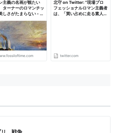
ン主義の名画が観たい
北守 on Twitter: "現場プロ
、ターナーのロマンチッ
フェッショナルロマン主義者
美しさがたまらない - 時
は、「買い占めに走る素人消
石
費者」vs「対応に追われる
専門家（薬剤師）」という
「物語」に落としこむことを
好む。"
ww.fossiloftime.com
twitter.com
ブリ、戦争。