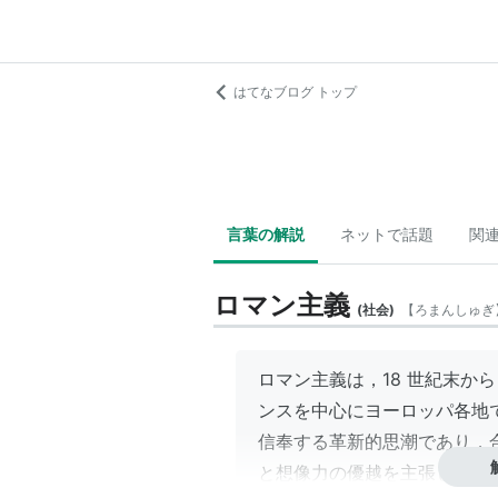
はてなブログ トップ
言葉の解説
ネットで話題
関
ロマン主義
(
社会
)
【
ろまんしゅぎ
ロマン主義は，18 世紀末から
ンスを中心にヨーロッパ各地
信奉する革新的思潮であり，
と想像力の優越を主張し，古