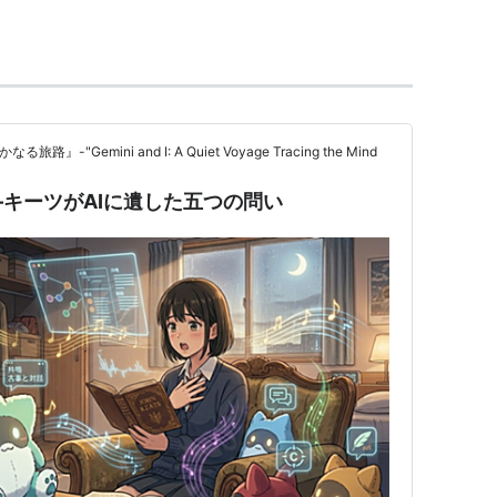
芸運動である。その展開の中で，既成の社会体
避，情熱的かつ絶望的な恋愛と自殺への志向，
への憧憬，等々を主題とし，鋭敏な感受性の主
徴とするきわめて主観的な作品が生み出され
品は，近代以前にも，中国，日本，イスラム世
-"Gemini and I: A Quiet Voyage Tracing the Mind
伝統をもつ世界の諸地域の文学史にしばしば現
芸思潮としてのヨーロッパのロマン主義に限定
キーツがAIに遺した五つの問い
ッパ的な文芸思潮は，基本的には産業革命やフ
社会へと変貌する激動期のヨーロッパ社会の思
ける社会的・文化的状況の差によって異なった
、不合理なものを、それゆえに価値あるものとみな