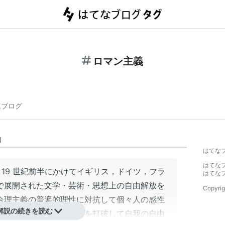
ロマン主義
連ブログ
】
はてな
はてな
 19 世紀前半にかけてイギリス，ドイツ，フラ
はてな
で展開された文学・芸術・思想上の自由解放を
Copyrig
合理主義の普遍的理性に対抗して個々人の感性
解説の続きを読む
典主義の表現形式の規制を打破して自我の自由