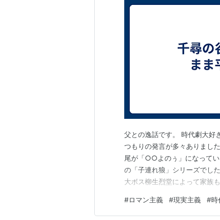
父との逸話です。 時代劇大好
つもりの発言が多々ありました
尾が「○○よのぅ」になってい
の「子連れ狼」シリーズでした
大ボス柳生烈堂によって家族
は、復讐を遂げるべく唯一生
#
ロマン主義
#
現実主義
#
時
往く手には次から次に裏柳生
命がけの旅路です。 それゆえ