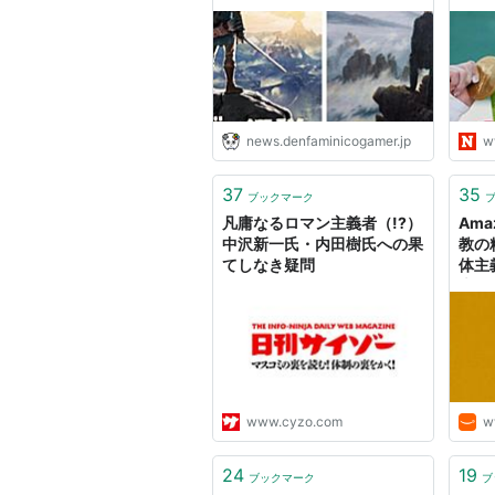
エ」に似た遊びが18世紀に
フェ
存在した！？ ゲーム画面か
の罪
らあふれでるロマン主義
版 
の“崇高”
news.denfaminicogamer.jp
w
37
35
ブックマーク
凡庸なるロマン主義者（!?）
Ama
中沢新一氏・内田樹氏への果
教の
てしなき疑問
体主
本
www.cyzo.com
w
24
19
ブックマーク
ブ