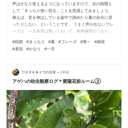
声はかなり使えるようになっていますので、次の段階と
して「きっちり使い切る」ことを意識してみましょう。
例えば、音を伸ばしている途中で諦めたり素の自分に戻
ったりしない、ということです。 うまく声が出ないフレ
ーズは、一旦表現は置いておいて、発声練習のつもりで
その音をいい声で歌うことを第一目標に。現状、口を縦
#
段階
#
きっちり
#
素
#
フレーズ
#
第一
#
納得
に開けた方が上手くいっています。納得のいく声が出る
#
表現
#
かなり
#
一旦
ようになったら表現のことを考えてみましょう。（♯∂）
•
ワタヌキ☆イヴの日常
2年前
アゲハの幼虫観察ログ＊紫陽花前ルーム②