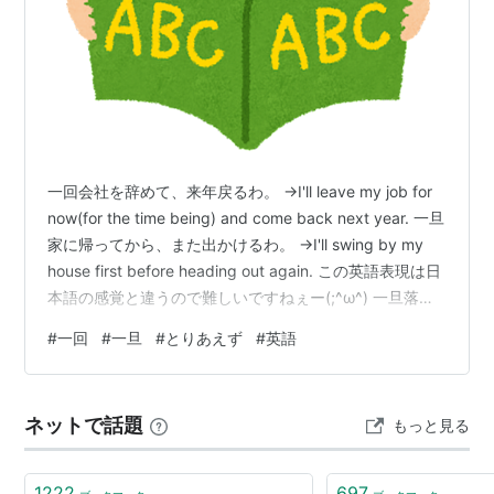
一回会社を辞めて、来年戻るわ。 →I'll leave my job for
now(for the time being) and come back next year. 一旦
家に帰ってから、また出かけるわ。 →I'll swing by my
house first before heading out again. この英語表現は日
本語の感覚と違うので難しいですねぇー(;^ω^) 一旦落ち
着いて考えましょう。 →Let's take a moment to calm
#
一回
#
一旦
#
とりあえず
#
英語
down and think. 一回試してから決めます。 →I'll give it
a try(shot) first…
ネットで話題
もっと見る
1222
697