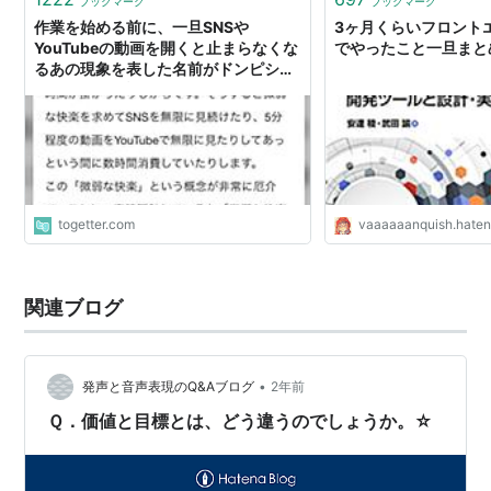
ブックマーク
ブックマーク
作業を始める前に、一旦SNSや
3ヶ月くらいフロント
YouTubeの動画を開くと止まらなくな
でやったこと一旦まとめ - 
るあの現象を表した名前がドンピシャ
すぎて怖いと話題に
togetter.com
vaaaaaanquish.hate
関連ブログ
•
発声と音声表現のQ&Aブログ
2年前
Ｑ．価値と目標とは、どう違うのでしょうか。☆