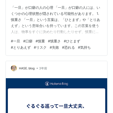
「一旦」が口癖の人の心理 「一旦」が口癖の人には、い
くつかの心理状態が隠されている可能性があります。 1.
慎重さ 「一旦」という言葉は、「ひとまず」や「とりあ
えず」という意味合いを持っています。この言葉を使う
人は、物事をすぐに決めたり行動したりせず、慎重に考
えようとする傾向があります。リスクを避け、失敗を恐
#
一旦
#
口癖
#
慎重
#
慎重さ
#
ひとまず
れる気持ちも強いでしょう。 2. 迷い 「一旦」という言葉
#
とりあえず
#
リスク
#
失敗
#
恐れる
#
気持ち
は、複数の選択肢を検討していることを示す場合もあり
ます。この言葉を使う人は、何が正しいのか、何がベス
トなのかが分からず、迷っている状態と言えるでしょ
う。優柔不断な性格である可能性もあります。 3. 責任感
•
HASE. blog
3年前
「一旦」という言葉は、責任を…