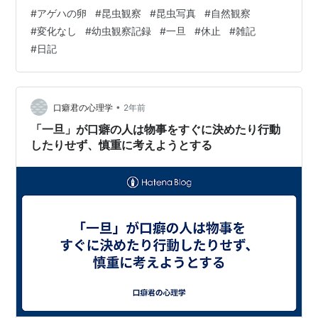
月14日＊＊＊ 6月15日＊＊＊ 6月16日＊＊＊ 6月17日 ＊
#
アゲハの卵
#
昆虫観察
#
昆虫写真
#
自然観察
＊＊ ６月18日 雨のおかげで水やりしなくて済んだw ＊＊
#
変化なし
#
幼虫観察記録
#
一旦
#
休止
#
雑記
＊ ６月19日 ＊＊＊ ６月20日 アゲハチョウの卵が孵化す
#
日記
るまでに３〜５日かかるけれど ６月４日に左側の卵１個
の色が濃くなり、６月７日に右側の２個も色が濃くなっ
てから ずい…
•
口癖君の心理学
2年前
「一旦」が口癖の人は物事をすぐに決めたり行動
したりせず、慎重に考えようとする