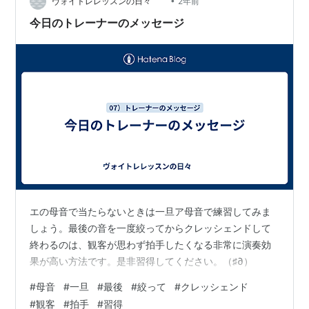
•
ヴォイトレレッスンの日々
2年前
今日のトレーナーのメッセージ
エの母音で当たらないときは一旦ア母音で練習してみま
しょう。最後の音を一度絞ってからクレッシェンドして
終わるのは、観客が思わず拍手したくなる非常に演奏効
果が高い方法です。是非習得してください。（♯∂）
#
母音
#
一旦
#
最後
#
絞って
#
クレッシェンド
#
観客
#
拍手
#
習得