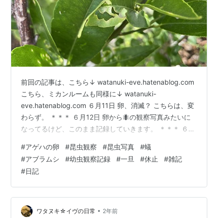
前回の記事は、こちら↓ watanuki-eve.hatenablog.com
こちら、ミカンルームも同様に↓ watanuki-
eve.hatenablog.com ６月11日 卵、消滅？ こちらは、変
わらず。 ＊＊＊ ６月12日 卵から🐜の観察写真みたいに
なってるけど、このまま記録していきます。 ＊＊＊ ６月
13日 完全に🐜の牧場になってしまってるけど、今日（6
#
アゲハの卵
#
昆虫観察
#
昆虫写真
#
蟻
月13日）も現れていた大群との関連性とか どうなってい
#
アブラムシ
#
幼虫観察記録
#
一旦
#
休止
#
雑記
るんだろう。 大群が消えたあと、消え去るまで観察する
#
日記
時間はあっても気力がw やはり少なくない犠牲？の🐜た
ちが丸くなって転がっていて、 これってどういう事なん
だろう。 ＊＊＊ 6月…
•
ワタヌキ☆イヴの日常
2年前