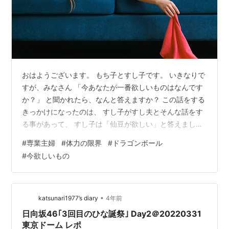
おはようございます。 もち子とすし子です。 いきなりで
すが、みなさん 「今あなたが一番欲しいものはなんです
か？」 と聞かれたら、なんと答えますか？ この話をする
きっかけになったのは、 すし子がすし夫とそんな話をす
る事があって、 すし子は「仙豆が欲しい」と答えまし
た。 ドラゴンボールに出てくる仙豆・・・ 欲し
#
専業主婦
#
体力の限界
#
ドラゴンボール
い！！！！😭 戦いでボロボロになっている悟空が仙豆を
#
今欲しいもの
食べるだけで すぐに回復してまた戦えるヤツ！！！ 半分
かじるだけでも結構回復するヤツ！！！ めっちゃ欲し
い・・・。 すし子の切実な願いです😢 もう本当に毎日毎
日クタクタになって 子供たちを寝かせに行くと、気を失
•
katsunari1977’s diary
4年前
ったように寝てしまって 気がつ…
日向坂46｢3回目のひな誕祭｣ Day2＠20220331
東京ドーム レポ