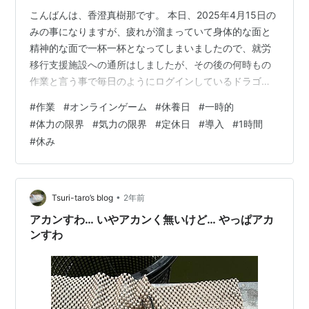
こんばんは、香澄真樹那です。 本日、2025年4月15日の
みの事になりますが、疲れが溜まっていて身体的な面と
精神的な面で一杯一杯となってしまいましたので、就労
移行支援施設への通所はしましたが、その後の何時もの
作業と言う事で毎日のようにログインしているドラゴン
クエストX(以降、ドラクエX)に関しては休む事にしまし
#
作業
#
オンラインゲーム
#
休養日
#
一時的
た。 そのドラクエXも討伐クエストのみはほぼ毎日のよ
#
体力の限界
#
気力の限界
#
定休日
#
導入
#
1時間
うにしていてキャラクターの数の作業をしていたのです
#
休み
が、それで毎日のように1時間近い時間を消費していたの
で、その1時間でも休む時間が欲しいと思うようになって
本日のみではありましたが休む形になりました。 実際に
約1時間の時間を休んで身体が休…
•
Tsuri-taro’s blog
2年前
アカンすわ… いやアカンく無いけど… やっぱアカ
ンすわ