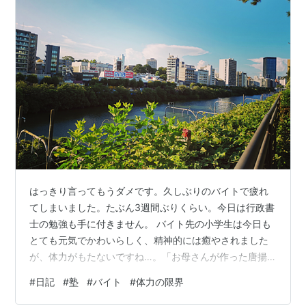
はっきり言ってもうダメです。久しぶりのバイトで疲れ
てしまいました。たぶん3週間ぶりくらい。今日は行政書
士の勉強も手に付きません。 バイト先の小学生は今日も
とても元気でかわいらしく、精神的には癒やされました
が、体力がもたないですね…。「お母さんが作った唐揚
げなら1kg食べられる！」とか小学3年生の男の子が言っ
#
日記
#
塾
#
バイト
#
体力の限界
ていました。かわいすぎでしょ。全母が泣くよ。 写真は
この間お散歩してたときに数年前に使っていたHuaweiの