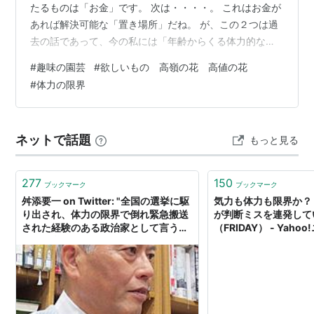
たるものは「お金」です。 次は・・・・。 これはお金が
あれば解決可能な「置き場所」だね。 が、この２つは過
去の話であって、今の私には「年齢からくる体力的な衰
え」が最も大きな問題になっていて、今はお金や場所が
#
趣味の園芸
#
欲しいもの 高嶺の花 高値の花
あっても、欲しいものを買う気にはならないかも。 ちな
#
体力の限界
みに、今の現役世代では知らないと思うが、私が若かり
し頃には「花作りは金持ちの道楽」とまで言われてい
て、今とは全く違う環境で、そのころは欲しいものだら
ネットで話題
もっと見る
けだったが。 そう、今では「１０００円以下」でも手に
入る「洋ラン」が、私が二十歳くらいのころ…
277
150
ブックマーク
ブックマーク
舛添要一 on Twitter: "全国の選挙に駆
気力も体力も限界か？
り出され、体力の限界で倒れ緊急搬送
が判断ミスを連発して
された経験のある政治家として言う
（FRIDAY） - Yaho
と、過労くらいで1週間も戦のときに
休むのは政治家失格であり、私ならも
う戦線復帰している。政治家にとって
は選挙が一番大事だからだ。たとえば
コロナといった病名を医者が正しく公
表すれば万人が納得するのだが。"