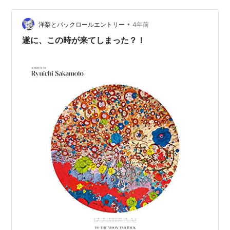
スマホで撮りました。久々に使ってみようかと思って。
•
「センチメンタル」とかいうモードです。もう使ってな
洋梨とバックロールエントリー
4年前
いスマホなんだけど、なんかなかなか断捨離できないん
遂に、この時が来てしまった？！
ですよね…なんだかんだ好きなのかも…