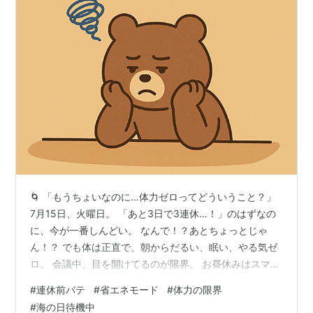
🌀 「もうちょいなのに…体力ゼロってどういうこと？」
7月15日、火曜日。 「あと3日で3連休…！」のはずなの
に、今が一番しんどい。 なんで！？あとちょっとじゃ
ん！？ でも体は正直で、朝からだるい、眠い、やる気ゼ
ロ。 会議中、目を開けてるのが限界。 お昼休みはスマホ
持ったまま寝落ち。 カレンダーに「海の日まであと○
#
連休前バテ
#
省エネモード
#
体力の限界
日」って書いたの誰！？責任取ってほしい。 🔄 「え、こ
#
海の日待機中