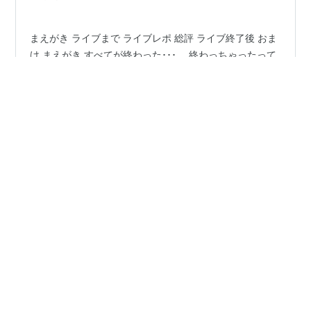
まえがき ライブまで ライブレポ 総評 ライブ終了後 おま
け まえがき すべてが終わった･･･。 終わっちゃったって
いうのが 正直な感想でしょうか。 2日目、ここまでかえ
てくるか？と 驚きを隠せなかった。 メンバーには最大級
の賛辞を送りたい。 本当に、追いかけてて楽しいです。
思いっきり泣かせてもらった初日。 思いっきり驚かせて
#
日向坂46
#
3回目のひな誕祭
#
最終日
もらった2日目。 声だしちゃだめなのに 思いっきり声が
#
寂しいけれど仕方ないこと
#
体力の限界
聞こえたのは 2日目だった。 即レポ書きたいんだけど ち
ょっと疲れがピークにきているので 札幌に帰ってから書
き上げます。 明日の日付がかわる頃までには 仕上げたい
と思います。 本当にありがとうございました。 これで
•
我が家はたぶん1回目なんです。
4年前
ま…
お恥ずかしながら頭が回っておりませんのでおや
すみします。