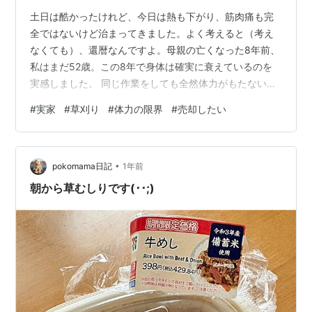
土日は酷かったけれど、今日は熱も下がり、筋肉痛も完
全ではないけど治まってきました。よく考えると（考え
なくても）、還暦なんですよ。母親の亡くなった8年前、
私はまだ52歳。この8年で身体は確実に衰えているのを
実感しました。 同じ作業をしても全然体力がもたない。
草刈りとか、生垣の剪定とか、機械でできるから楽とい
#
実家
#
草刈り
#
体力の限界
#
売却したい
えば楽なんだけど、反復動作って思った以上に疲れる
し、 同じ作業＝しかもほとんど使わない同じ筋肉を使う
ので疲労も激しい。いずれにしても今後も毎年同じ作業
•
をしていく自信はない。上物は50年ものなので０円とし
pokomama日記
1年前
て、土地代と解体で”行って来い”もしくはちょっとプラス
朝から草むしりです(･･;)
が出ればよしです。 実家があるだけで固…