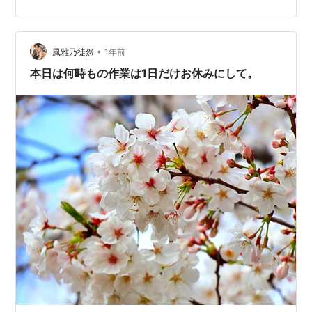
こで電池切れる！？」 先週までは「3連休あるし…」って
強がれてたのに、 まさか終盤でガクッとくるとは…。 仕
事も詰まってるし、気温も湿度もMAX、 体もメンタルも
限界突破中。 あと3日なのに、このしんどさ。 このまま
•
風雅乃徒然
1年前
じゃ連休を迎え…
本日は何時もの作業は1日だけお休みにして。