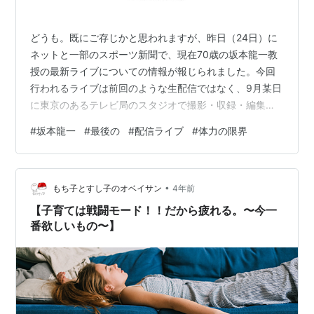
どうも。既にご存じかと思われますが、昨日（24日）に
ネットと一部のスポーツ新聞で、現在70歳の坂本龍一教
授の最新ライブについての情報が報じられました。今回
行われるライブは前回のような生配信ではなく、9月某日
に東京のあるテレビ局のスタジオで撮影・収録・編集し
たものを流すという形になるとのことです。現時点での
#
坂本龍一
#
最後の
#
配信ライブ
#
体力の限界
視聴する方法は、全世界有料ネット配信と一部映画館で
のライブビューイングだけです。special.musicslash.jp
ネット配信の視聴チケットは現在発売中ですが、ライブ
•
ビューイングのチケットは本日（25日）の18時に先着順
もち子とすし子のオベイサン
4年前
で販売されます！ネット配信の視聴チケット以外は、25
【子育ては戦闘モード！！だから疲れる。〜今一
日の18時過ぎ…
番欲しいもの〜】