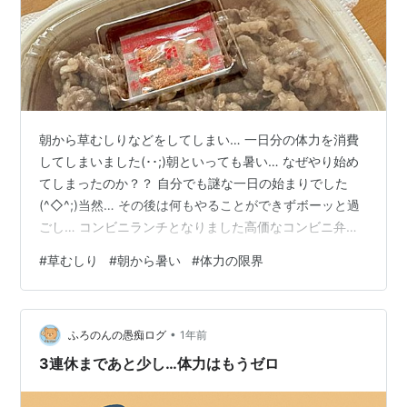
朝から草むしりなどをしてしまい… 一日分の体力を消費
してしまいました(･･;)朝といっても暑い… なぜやり始め
てしまったのか？？ 自分でも謎な一日の始まりでした
(^◇^;)当然… その後は何もやることができずボーッと過
ごし… コンビニランチとなりました高価なコンビニ弁
当…と思いきや… 備蓄米使用とのことで通常よりお安く
#
草むしり
#
朝から暑い
#
体力の限界
買うことができましたこれなら吉野家さんより安い
(^◇^;) そして美味しいですね(^^)備蓄米に感謝です
(^◇^;) 酷暑が続きますので皆さまもお大事にお過ごしく
•
だいね …体力の過信は厳禁です(^◇^;)今日もお付き合い
ふろのんの愚痴ログ
1年前
いただきありがとうございました(^^)
3連休まであと少し…体力はもうゼロ