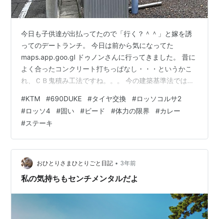
今日も子供達が出払ってたので「行く？＾＾」と嫁を誘
ってのデートランチ。 今日は前から気になってた
maps.app.goo.gl ドゥノンさんに行ってきました。 昔に
よく合ったコンクリート打ちっぱなし・・・というかこ
れ、ＣＢ鬼積み工法ですね。。。 今の建築基準法では耐
震性の関係で建てられないんじゃないかと思います
#
KTM
#
690DUKE
#
タイヤ交換
#
ロッソコルサ2
が。。。 昔から有るお店らしく、比較的リーズナブルな
#
ロッソ4
#
固い
#
ビード
#
体力の限界
#
カレー
値段設定です。 嫁は何度か来た事が有るみたい。僕は初
#
ステーキ
です。 ランチはカレーがメインのランチと 普通のコース
ランチ。 店の雰囲気は良いのですが、給仕の男性の所作
がイマイチ。。。 ガチャンガチャンと音を立てていきま
す。 メニューから頼んだ…
•
おひとりさまひとりごと日記
3年前
私の気持ちもセンチメンタルだよ