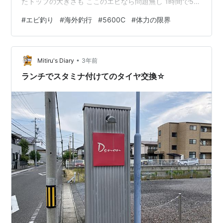
たトップの大きさも ここのエビなら問題無し 1時間で5匹
なら上出来よ その後はビール飲んでグダグダしながら 楽
#
エビ釣り
#
海外釣行
#
5600C
#
体力の限界
しい一晩でした そして明けて土曜日 どうしてもナマズが
釣りたくて 久々のPILOT111 日本、欧米、韓国、中国、
ローカル達と お客さんがいっぱいですね コロナ前に戻っ
•
てきた感じかな ナマズも水面でウネウネしてるし 曇り空
Mitiru's Diary
3年前
の低気圧 こりゃ釣れるっ…
ランチでスタミナ付けてのタイヤ交換☆