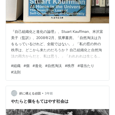
『自己組織化と進化の論理』、Stuart Kauffman、米沢富
美子（監訳）、2008年2月、筑摩書房。「自然淘汰は力
をもっているけれど、全能ではない。」「私の窓の外の
秩序は、どこから来たのだろうか？ 自己組織化と自然淘
汰の両方からだと、私は思う。」「われわれは生じるべ
きして生じたものであり、しかも場当たり的な存在でも
#
組織
#
個
#
進化
#
自然淘汰
#
秩序
#
場当たり
ある。われわれは、究極の法則の子どもである。しかし
#
法則
それと同時にわれわれは歴史上の偶然の金襴から生まれ
た子どもである。」
•
斜に構える頑固
3年前
やたらと個をもてはやす社会は