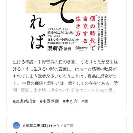
生ける伝説・中野善壽の初の著書。 ゆるりと竜が空を駆
けるように生きる中野の言葉に，はぁーと感嘆の吐息が
もれてしまう読者が多いだろうことは，容易に想像がつ
く。 中野の価値と意味とは，個としての存在である。学
閥，閨閥，出身地，遺産など自分をつくっていると思っ
ているものを一々ありがたがって，それに寄り掛かって
#
読書感想文
#
中野善壽
#
生き方
#
個
暮らしている者へ，そんなことより，あなたはどうした
いの？あなたはどう思うの？あなたとは？を問う。その
ことに耐えられない者が多いはずだ。みんな自分に自信
•
がないのだ。だから，執着するのだ。教わって来たこと
☆琥珀二重四3588∞☆
5年前
に。これまでやって来たことに。身につけたことに。 努