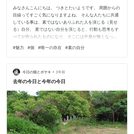
みなさんこんにちは。 つきとたいようです。 周囲からの
目線ってすごく気になりますよね。 そんな人たちに共通
している事は、素ではないありふれた人を演じる（見せ
る）自分。 素ではない自分を演じると、行動も思考もす
べてが作られたものになり、そこには中身が無くなって
しまいます。 人に見せる為の自分。 上記の人には自主性
#
魅力
#
個
#
唯一の存在
#
素の自分
が無いので、この人についていきたいともならないし、
何かあった時に頼られる存在になりにくいかと思いま
す。 大事なのは自分を魅せる事。 魅せるけどそれは意図
•
的ではなく、自分の信念に基づいて行動や思考の発信を
今日の猫とボヤキ
3年前
行う事。 自分を見せる人は幅広く薄い関係が多く、魅せ
去年の今日と今年の今日
る人は幅が狭く深いように思えます。…