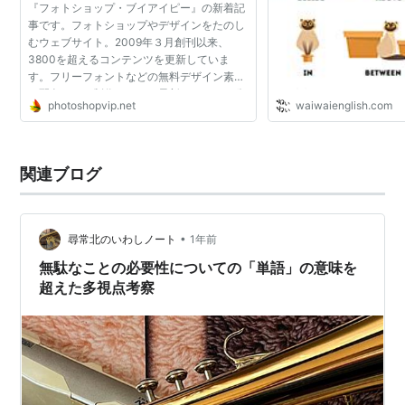
『フォトショップ・ブイアイピー』の新着記
事です。フォトショップやデザインをたのし
むウェブサイト。2009年３月創刊以来、
3800を超えるコンテンツを更新していま
す。フリーフォントなどの無料デザイン素材
／配色やWeb制作といった最新トレンドも公
photoshopvip.net
waiwaienglish.com
開中。
関連ブログ
•
尋常北のいわしノート
1年前
無駄なことの必要性についての「単語」の意味を
超えた多視点考察