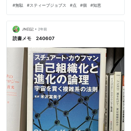
う一部分まで現代にありありと思い浮かびます。 今日は
#
無駄
#
スティーブジョブス
#
点
#
個
#
知恵
その「無駄」が「無駄ではない」という独自考察を展開
してみようと思います。 端的に結論から入ると「無駄と
感じることが実は人生の重要な要素である」という考察
•
です。 ・・・・・・・・・・・・ このブログに読者登録
JN日記
2年前
していただいている「かぶとむしママ」さんのブログ
読書メモ 240607
kabutomama.hatenadi…