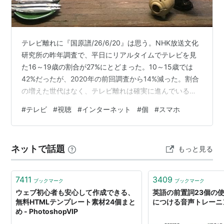
テレビ離れに『国原譜/26/6/20』は思う。NHK放送文化
研究所の昨年調査で、平日にリアルタイムでテレビを見
た16～19歳の割合が27%にとどまった。10～15歳では
42%だったが、2020年の前回調査から14%減った。割合
の増えた世代はなく、テレビ離れは確実に進んでいるよ
うだ。一方で増えているのがインターネットの動画利用
#
テレビ
#
視聴
#
インターネット
#
個
#
スマホ
で、20代では58%とテレビを大きく上回る。右肩上がり
の動画利用と下降線をたどるテレビ視聴の交点が30代。
この世代を境にその差はどんどん開いていく。とはい
ネットで話題
もっと見る
え、60代でもほぼ4人に1人が動画を利用しており、5年
後の調査ではテレビ視聴との交点がさらに上触れしてい
るだろう。スマホ…
7411
3409
ブックマーク
ブックマーク
ウェブ初心者も安心して作成できる、
英語の前置詞23個の
無料HTMLテンプレート素材24個まと
につける音声トレーニ
め - PhotoshopVIP