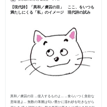
やコミュニティーなどは壊れていく。所属意識は強い
【現代詩】「異和／虜囚の目」 ここ、をいつも
が、自分のいる集団に対して意外と無関心である。 リ
満たしにくる「私」のイメージ 現代詩の試み
ア…
異和／虜囚の目 …侵入するものよ… …食らいつく貪欲な
意味達よ… 無数の薄層は匂い豊かに濡れ砂を吐きながら