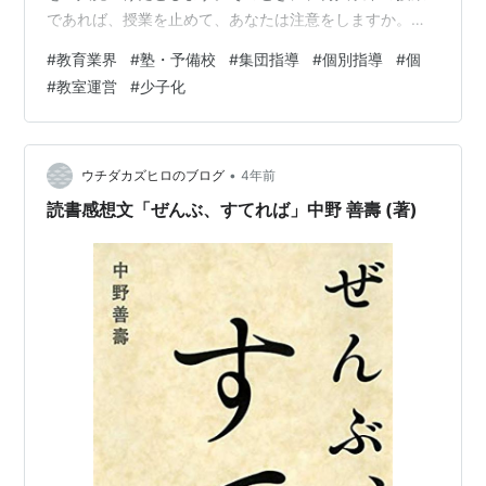
であれば、授業を止めて、あなたは注意をしますか。そ
れとも人数に関係なく注意をしませんか。』という問い
#
教育業界
#
塾・予備校
#
集団指導
#
個別指導
#
個
です。この質問で重要になってくるのは、集団授業であ
#
教室運営
#
少子化
るため、ひとりのために、注意をすることで、授業がス
トップしたり、授業の雰囲気を害することで、全体に影
響を及ぼすリスクがあるということです。一方で、他人
に迷惑をかけていないのだから、無視するという考え方
•
ウチダカズヒロのブログ
4年前
もあるでしょう。みなさんなら、どうしますか？ ここ…
読書感想文「ぜんぶ、すてれば」中野 善壽 (著)