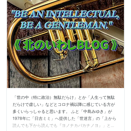
「世の中（特に政治）無駄だらけ」とか「人生って無駄
だらけで虚しい」などとコロナ禍以降に感じている方が
多くいらっしゃると思います。 ふと「中島みゆき」が
1978年に「日吉ミミ」へ提供した「世迷言」の「上から
読んでも下から読んでも『ヨノナカバカナノヨ』」とい