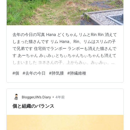
去年の今日の写真 Hana どくちゃん リムとRin Rin 消えて
しまった猫さんです リム Hana、Rin、リムはスリムの子
で兄弟です 住宅街でランボー ランボーも消えた猫さんで
す あーちゃん みぃみぃとちぃちゃんちぃちゃんも消えて
しまいました ヨネさんの子、上からみぃ、みぃみぃ、ち
ぃちやんみぃとちぃちゃんが消えました ヨネさん おばあ
#
個
#
去年の今日
#
肺気腫
#
肺繊維種
ちゃん おねえちゃん 住宅街でさんちゃん さんちゃんと
公園で リムと公園で Hanaが見ているのは まだ馴れてい
ない頃のキジマ君 そして今年の今日、夜勤明けに小雨の
•
中車で回りました。 ここでは雨に濡れたおばあちゃんだ
BloggerJIN’s Diary
4年前
けでした 追って来たおばあちゃんとおねえち…
個と組織のバランス