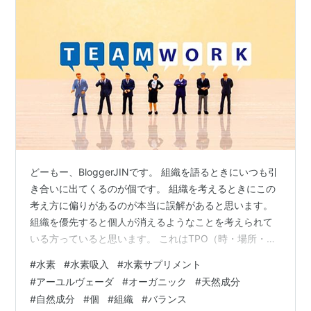
どーもー、BloggerJINです。 組織を語るときにいつも引
き合いに出てくるのが個です。 組織を考えるときにこの
考え方に偏りがあるのが本当に誤解があると思います。
組織を優先すると個人が消えるようなことを考えられて
いる方っていると思います。 これはTPO（時・場所・場
面）で自分を消さないとならない時はありますが、よく
#
水素
#
水素吸入
#
水素サプリメント
考えてみると、組織は個の集合体です。 個が活躍しなけ
#
アーユルヴェーダ
#
オーガニック
#
天然成分
れば組織も活躍できません。 よくある捉え方で個のレベ
#
自然成分
#
個
#
組織
#
バランス
ルが低いから組織で戦うという表現がありますが、これ