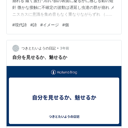
崩れる 緩く波打つ白い肌の表面に凝るかに感じる鉛の短
針 微かな接触に不確定の波動は遅延し虫達の群が崩れ メ
ニスカスに意識を集め音もなく重なりながらずれ （…揺
れる襞となりその強度の… （…滑らかな面に折り重な
#
現代詩
#
詩
#
イメージ
#
個
り… ／／侵入する虫達、層を永遠に分かち、その層間に
砂を撒く、異和、「底」に棲み 打ち寄せる冷たい枯れた
草原が 立方体の「ここ／個々」を満たす前に …息苦し
•
く… …不意に身をよじる… …寒気に泡立つ血の駅を走り
つきとたいようの日記
3年前
抜けた… …「底」の声達… ／／読むな、囚われの目達よ
自分を見せるか、魅せるか
／／ ／／その弱い肌を…