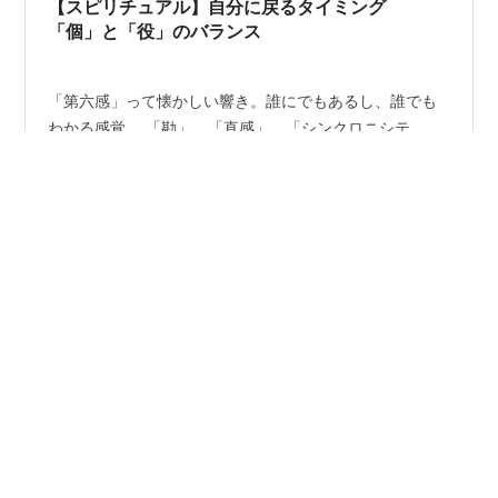
【スピリチュアル】自分に戻るタイミング
力はするが，成るようにしかならない。力んだっ…
「個」と「役」のバランス