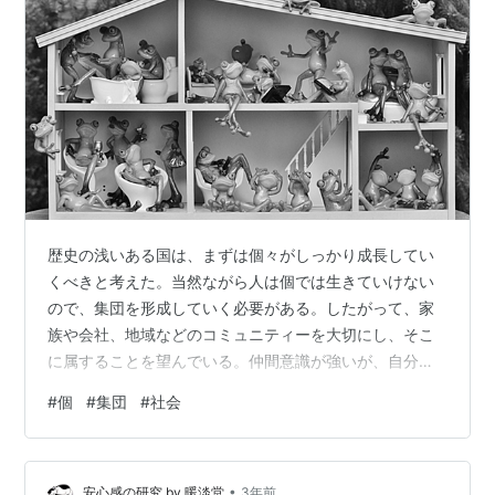
歴史の浅いある国は、まずは個々がしっかり成長してい
くべきと考えた。当然ながら人は個では生きていけない
ので、集団を形成していく必要がある。したがって、家
族や会社、地域などのコミュニティーを大切にし、そこ
に属することを望んでいる。仲間意識が強いが、自分の
関わらない集団に対しては無関心である。 歴史の長いあ
#
個
#
集団
#
社会
る国は、その経験からしっかりとした集団が形成されて
いて、自然とそこに属し守られている。成長していくに
は集団にいてはだめだと思い、個として飛び出してい
•
く。人は個では生きていけないのに。したがって、家族
安心感の研究 by 暖淡堂
3年前