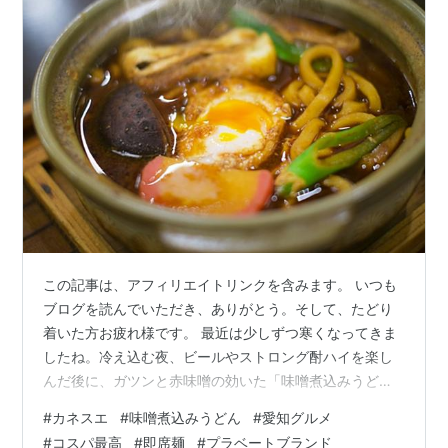
この記事は、アフィリエイトリンクを含みます。 いつも
ブログを読んでいただき、ありがとう。そして、たどり
着いた方お疲れ様です。 最近は少しずつ寒くなってきま
したね。冷え込む夜、ビールやストロング酎ハイを楽し
んだ後に、ガツンと赤味噌の効いた「味噌煮込みうど
ん」が恋しくなりませんか？ でも、イチから作るのは正
#
カネスエ
#
味噌煮込みうどん
#
愛知グルメ
直手間がかかって大変……。そんな時、私たちの強い味方
#
コスパ最高
#
即席麺
#
プラベートブランド