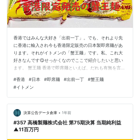
香港ではみんな大好き「出前一丁」。でも、それより先
に香港に輸入され今も香港限定販売の日本製即席麺があ
ります。それがイトメンの「蟹王麺」です。私、これ大
好きなんです😋せっかくなのでここで紹介したいと思い
ます。 蟹王麺 香港で即席麺といえば、だれも有無を言わ
さず日清の「出前一丁」と答えると思います。日本では
#
香港
#
日本
#
即席麺
#
出前一丁
#
蟹王麺
1968年に発売が開始され、香港ではその翌年から日本製
#
イトメン
の発売が開始され、その後香港での生産も始まりまし
た。かなり香港人の生活に浸透していて、どのスーパー
でも即席麺のコーナーに行くと、「出前一丁」がずらり
と並んでいます。しかも種類が豊富で、麺のみならず、
•
決算公告データ倉庫
1年前
マカロニまで売っているんです。茶餐廳（香港式…
#357 高橋製麺株式会社 第75期決算 当期純利益
▲11百万円