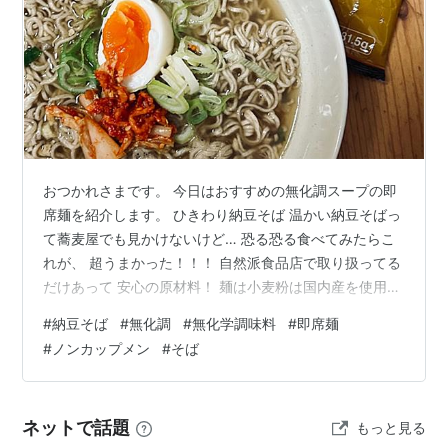
おつかれさまです。 今日はおすすめの無化調スープの即
席麺を紹介します。 ひきわり納豆そば 温かい納豆そばっ
て蕎麦屋でも見かけないけど… 恐る恐る食べてみたらこ
れが、 超うまかった！！！ 自然派食品店で取り扱ってる
だけあって 安心の原材料！ 麺は小麦粉は国内産を使用。
ひきわり納豆も国内産。 揚げ油は100％植物油。 スープ
#
納豆そば
#
無化調
#
無化学調味料
#
即席麺
は化学調味料不使用。 カロリーは378kcal。 賞味期限は
#
ノンカップメン
#
そば
常温で6ヶ月。 お湯を注いで、 ひと手間加えちゃうわ
よ。 キムチとネギとタマゴを添えて完成！ 温泉タマゴか
と思ったら茹でタマゴで焦った… 半分かじって、添えま
ネットで話題
もっと見る
した。 ちなみにキムチは「いま泉」。 これだけは、羽生