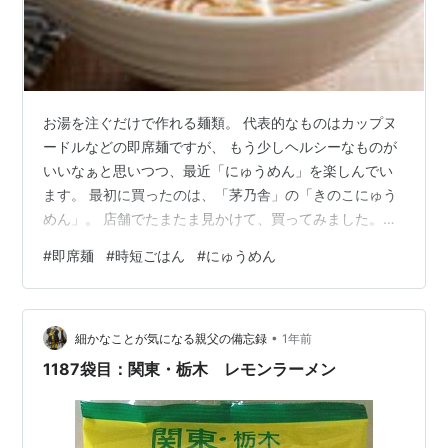
お湯を注ぐだけで作れる麺類。 代表的なものはカップヌ
ードルなどの即席麺ですが、 もう少しヘルシーなものが
いいなぁと思いつつ、最近「にゅうめん」を楽しんでい
ます。 最初に買ったのは、「茅乃舎」の「きのこにゅう
めん」。 店舗でたまたま見かけて、買ってみました。
www.kubara.jp お湯を注いで3分待つだけ。 そうめんも
#
即席麺
#
時短ごはん
#
にゅうめん
プリっとしていて（即席感がなくて）おいしかったで
す。 そうめん、好きなんですが、鍋で茹でる場合は鍋の
近くに居続けないといけないし 時間がないときにサッと
•
作るには、即席麺って便利ですよね。 ということで、茅
細かなことが気になる親父の備忘録
1年前
乃舎のほかにも、即席にゅうめんを探してみました。 ま
1187袋目：関東・栃木 レモンラーメン
ずは、ドラッグストア…