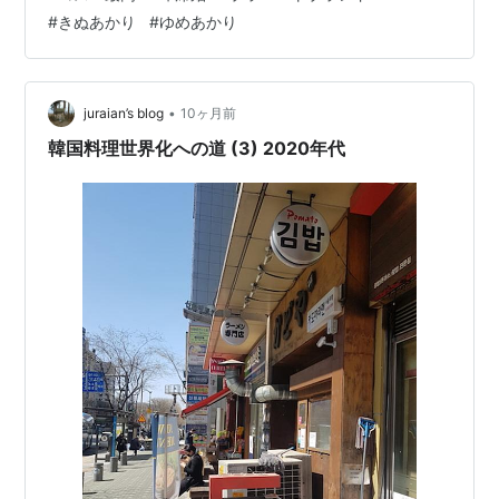
になってくれるのが、愛知県民おなじみのスーパー「カ
#
きぬあかり
#
ゆめあかり
ネスエ」のプライベートブランド商品なんです。 今回
は、コスパと個性が両立した『液体味噌スープ味噌煮込
みうどん』を詳しくレビューします。 風来坊 元祖手羽先
唐揚 30本 名古屋名物 冷凍 惣菜 時…
•
juraian’s blog
10ヶ月前
韓国料理世界化への道 (3) 2020年代