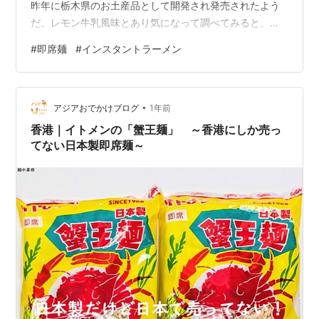
昨年に栃木県のお土産品として開発され発売されたよう
だ。レモン牛乳風味とあり気になって調べてみると、栃
木県では有名な牛乳(今では乳製品)のようで、栃木のご当
#
即席麺
#
インスタントラーメン
地ドリンクとなっているとのこと。歴史は古く宇都宮市
の老舗製乳メーカー「関東牛乳」が第二次世界大戦後間
もない頃に開発し「関東レモン牛乳」の名前で商品化し
•
たのが始まりだそうだ(Wikipediaより)。ラーメンにレモ
アジアおでかけブログ
1年前
ンと牛乳の取り合わせはどうかとも思ったが、ほのかな
香港｜イトメンの「蟹王麺」 ～香港にしか売っ
酸味を…
てない日本製即席麺～