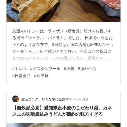
先週末のトルコは、ラマザン（断食月）明けをお祝いす
る祝日「シェケル・バイラム」でした。 日本でいうとお
正月のような存在で、3日間は近所の店舗も軒並みシャッ
ターを下ろし、街全体がとても静か。今回はこの祝日に
まつわるイスタンブールでの過ごし方と、近所のスーパ
ーで見つけた日清の新フレーバー焼きそばについてレポ
#
トルコ
#
イスタンブール
#
火鍋
#
海外生活
ートします。 オスマンベイの火鍋レストラン シェケル・
#
日清食品
#
即席麺
バイラムとは？トルコの「お正月」のような祝日 ランチ
難民、贅沢に火鍋へ お酒のルールが変わっていた 日清の
焼きそば、新フレーバーを近所のスーパーで発見 おま
け：トルコ製の「フレーバー付き抹茶」という発明 シェ
•
生活ブログ、好きな事に全集中？
8ヶ月前
ケル・バイラムとは？トルコの「お正…
【自炊派必見】愛知県産小麦のこだわり麺。カネ
スエの味噌煮込みうどんが節約の味方すぎる