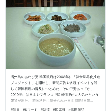
済州島のあわび粥 韓国政府は2008年に「韓食世界化推進
プロジェクト」を開始し、新聞広告や各種イベントを通
じて韓国料理の普及につとめた。その甲斐あってか、
2010年には日本やフランスで韓国料理が大人気だという
報道が出た。 韓国料理に魅せられた日本 [朝鮮日報
2010-02-28] 日本国内の韓国料理ブームは、韓国人の想
#
読書
#
Kフード
#
韓流
#
即席麺
#
黒田勝弘