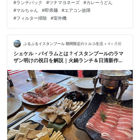
#
ランチパック
#
ツナマヨネーズ
#
カレーうどん
ンの効きが 悪くなってしまいました フィルターはきれい
#
マルちゃん
#
即席麺
#
エアコン故障
なので 原因はそれ以外のようです 午後は 室外機周りの
#
フィルター掃除
#
室外機
点検をしてみます ランキング参加中食べ物 ランキング参
加中おうちでごはん ランキング参加中ライフスタイル ラ
ンキング参加中雑談・日記を書きたい人のグループ
•
ぶるぶるイスタンブール 期間限定のトルコ生活
4ヶ月前
シェケル・バイラムとは？イスタンブールのラマ
ザン明けの祝日を解説｜火鍋ランチ＆日清新作レ
ポート