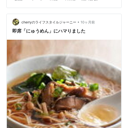
像以上だ。かつて産経新聞の黒田勝弘支局長がビビンパ
を「羊頭狗肉」に例え、批判を浴びたこともあったが、
今やそうした嫌悪感を示す人は少数派だ。……毎日新聞の
•
澤田克己記者は、「韓国料理はブームの段階を通り過
cherryのライフスタイルジャーニー
10ヶ月前
ぎ、定着の段階にある。大衆性から見ると、中国料理店
即席「にゅうめん」にハマりました
とほぼ同じ水準になったと思う…