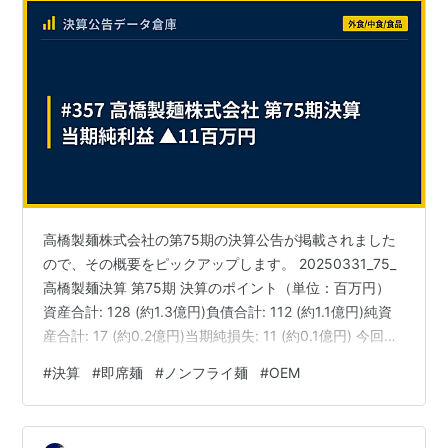
高橋製麺株式会社の第75期の決算公告が掲載されました
ので、その概要をピックアップします。 20250331_75_
高橋製麺決算 第75期 決算のポイント（単位：百万円）
資産合計: 128 (約1.3億円)負債合計: 112 (約1.1億円)純資
産合計: 17 (約0.2億円)当期純損失: 11 (約0.1億円) 今回の
決算では、当期純損失として11百万円（約0.1億円）が計
#
決算
#
即席麺
#
ノンフライ麺
#
OEM
上されています。資産合計は約1.3億円、負債合計は約1.1
億円に対し、純資産合計は約0.2億円です。利益剰余金は
▲89百万円（約▲0.9億円）と大幅な欠損状態であり、