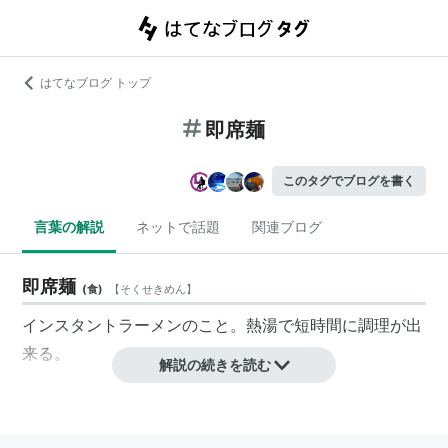
はてなブログ トップ
即席麺
このタグでブログを書く
言葉の解説
ネットで話題
関連ブログ
即席麺
(
食
)
【
そくせきめん
】
インスタントラーメンのこと。熱湯で短時間に調理が出
来る。
解説の続きを読む