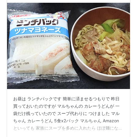
お昼は ランチパックです 簡単に済ませるつもりで 昨日
買っておいたのですが マルちゃんの カレーうどんが 一
袋だけ残っていたので スープ代わりに つけました マル
ちゃん カレーうどん 5食x2パック マルちゃん Amazon
といっても 家族にスープを多めに入れたら ほぼ麺になり
ました 今日も早くも暑いです ですが 下の部屋の エアコ