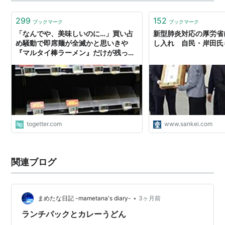
ゆず…
299
152
ブックマーク
ブックマーク
「なんでや、美味しいのに…」買い占
新型肺炎対応の厚労省
め騒動で即席麺が全滅かと思いきや
し入れ 自民・岸田氏
『マルタイ棒ラーメン』だけが残って
いるお店が多発していることに驚く人
たち
togetter.com
www.sankei.com
関連ブログ
•
まめたな日記 -mametana's diary-
3ヶ月前
ランチパックとカレーうどん