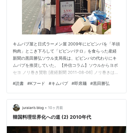
キムパプ屋と日式ラーメン屋 2009年にビビンバを「羊頭
狗肉」とこき下ろして「ビビンバテロ」を食らった産経
新聞の黒田勝弘ソウル支局長は、ビビンバの代わりにキ
ムパプを推奨していた。 【外信コラム】ソウルからヨボ
セヨ ノリ巻き賛歌 [産経新聞 2011-08-06] ノリ巻きは日
本起源だが、韓国語では“ノリご飯”の意味で「キムパプ」
#
読書
#
Kフード
#
キムパプ
#
即席麺
#
黒田勝弘
といって、今や国民的料理になっている。いたるところ
で売っており「キムパプ天国」というノリ巻き専門店の
全国チェーンさえある。種類もキムチ・キムパプはもち
•
ろん、ノリをご飯の中に巻き込んだ「ヌード・キムパ
juraian’s blog
10ヶ月前
プ」という傑作（？）や、筆者好みのサラダ・キムパプ
韓国料理世界化への道 (2) 2010年代
など実に多様で創造的だ…