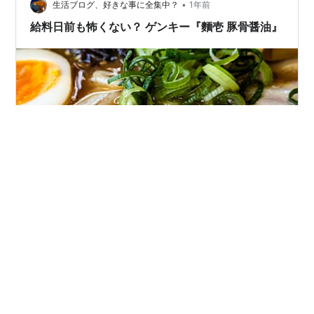
•
当期の純損失計上により欠損額がさらに拡大しました。
生活ブログ、好きな事に全集中？
1年前
この結…
給料日前も怖くない？ ゲンキー『麵壱 豚骨醤油』
アフィリエイトリンクを含みます。 読んで頂きありがと
うございます。 いつもはサクッと作れる醤油ラーメンば
かりなんだけど、たまに味噌に浮気しても、なんかこ
う…「キマった！」感が少ないんだよね。即席麺にそこ
まで求めるかって話だけどさ。 そんな中、ゲンキーのプ
ライベートブランドで見つけたのが『麵壱 豚骨醤油らー