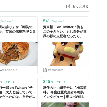
もっと見る
541
ブックマーク
ブックマーク
民の誇り」か「嘲笑の
賀東招二 on Twitter: "俺も
か、英国の伝統料理２０
この子きらい。もし自分が世
界の影の支配者だったら、す
べてを奪って絶望のどん底に
叩き落として嘲笑してやりた
い。その上であっつあつの超
うまいステーキとか食わせて
やって、悔し涙を流す姿が見
たい。すごく見たい。
https://t.co/SOb5VWQNn
ww.cnn.co.jp
twitter.com
U"
345
ブックマーク
ブックマーク
一郎 on Twitter: "子
辞任の小山田圭吾に〝極悪前
頃、大人と話していて一
科〟 今度は重病患者を嘲笑
ヤだったのは、自分がお
インタビュー | 東スポWEB
いと感じたことを、どん
論理的に説明しても、