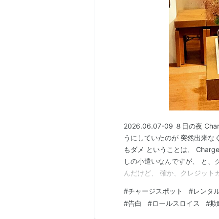
2026.06.07-09 ８日の夜
うにしていたのが 突然出来なく
もダメ ということは、 Char
しの小遣いなんですが、 と、
んだけど、 確か、クレジット
時に 🧑🏻「こっちの方が楽
#
チャージスポット
#
レンタ
もらったんだっけ Charge
#
告白
#
ロールスロイス
#
欺