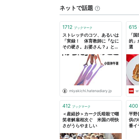
ネットで話題
1712
615
ブックマーク
ストレッチのコツ、あるいは
「国
「実録！ 体育教師に『なに
的」
その硬さ。お婆さん？』と嘲
選
笑されたわたくしが開脚前屈
で胸をぺったり床につけられ
るようになるまで」 - みやき
ち日記
miyakichi.hatenadiary.jp
w
412
400
ブックマーク
＜産経抄＞カーク氏暗殺で嘲
平野啓
笑者解雇相次ぐ 米国の明快
供の
さがうらやましい
番イ
かし
なに