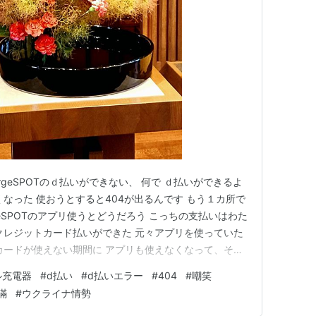
 ChargeSPOTのｄ払いができない、 何で ｄ払いができるよ
なった 使おうとすると404が出るんです もう１カ所で
geSPOTのアプリ使うとどうだろう こっちの支払いはわた
クレジットカード払いができた 元々アプリを使っていた
カードが使えない期間に アプリも使えなくなって、その
ですよ。」と d払いから 携帯電話料金を払う方法を教えて
ル充電器
#
d払い
#
d払いエラー
#
404
#
嘲笑
SPOTアプリでは 時々クレジットカード支払いがうま…
瞞
#
ウクライナ情勢