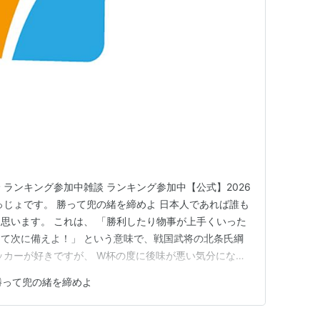
ランキング参加中雑談 ランキング参加中【公式】2026
っじょです。 勝って兜の緒を締めよ 日本人であれば誰も
思います。 これは、 「勝利したり物事が上手くいった
て次に備えよ！」 という意味で、戦国武将の北条氏綱
ッカーが好きですが、 W杯の度に後味が悪い気分になる
者が敗者に向けて嘲笑するシーンがある時です。 今回もア
勝って兜の緒を締めよ
ってますよね。 おそらく、 あれを見て、ほとんどの日
。 勝…