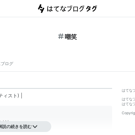
嘲笑
連ブログ
はてな
ティスト) |
はてな
はてな
Copyrig
たけし
解説の続きを読む
ターエンタテインメント