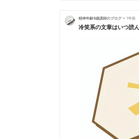
•
精神年齢9歳講師のブログ
1年前
冷笑系の文章はいつ読んで