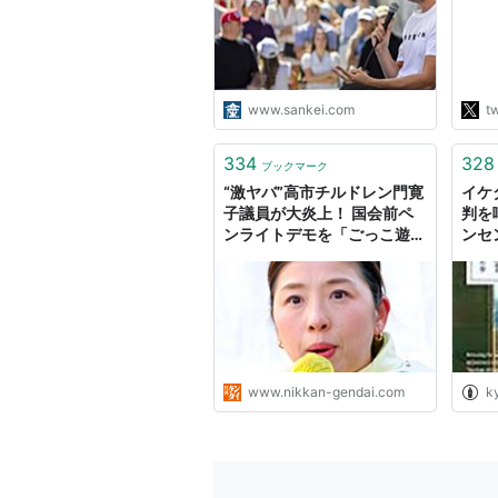
「屁
に相
で、
いと
か。
www.sankei.com
tw
と、
た嘲
334
328
ブックマーク
“激ヤバ”高市チルドレン門寛
イケ
子議員が大炎上！ 国会前ペ
判を
ンライトデモを「ごっこ遊
ンセ
び」と揶揄・嘲笑｜日刊ゲン
しZ
ダイDIGITAL
www.nikkan-gendai.com
k