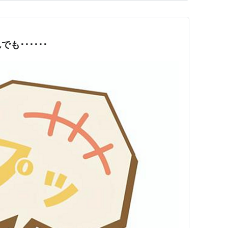
も･･････