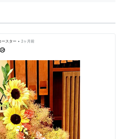
•
コースター
2ヶ月前
😥