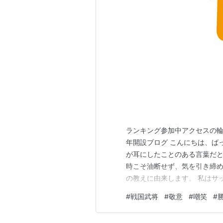
ランキング参加中アクセスの輪 
年開設ブログ こんにちは、ば
が耳にしたことのある言葉だと
時こそ油断せず、気を引き締め
の教えに由来します。 私はサ
事があります。 それは、 勝
#
戦国武将
#
敬意
#
嘲笑
#
ルゼンチンの選手他が問題にな
本人は嫌な感じだったでしょう