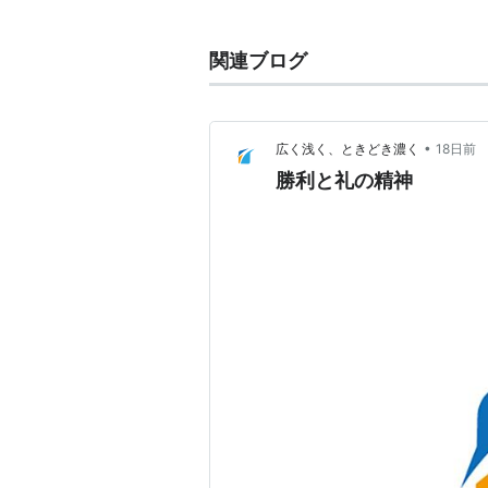
メディア:
CD
クリック
: 1回
この商品を含むブログ 
関連ブログ
•
広く浅く、ときどき濃く
18日前
勝利と礼の精神