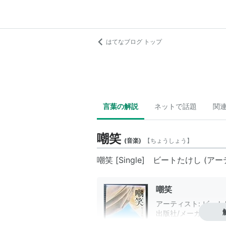
はてなブログ トップ
言葉の解説
ネットで話題
関
嘲笑
(
音楽
)
【
ちょうしょう
】
嘲笑 [Single]
ビートたけし
(アー
嘲笑
アーティスト:
ビート
出版社/メーカー:
ビク
発売日:
1993/06/23