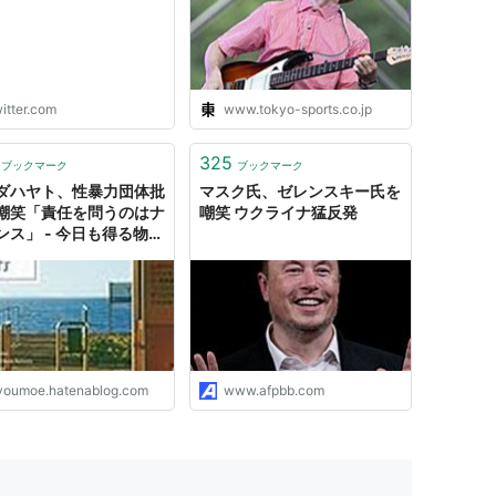
理屈」だと笑われ、真面
手にされなかった時。
理屈の通らない話が正し
されたままになる、と
もう少し年齢が上がる
itter.com
www.tokyo-sports.co.jp
「小難しい」といってま
笑されるのだが。"
325
ブックマーク
ブックマーク
ダハヤト、性暴力団体批
マスク氏、ゼレンスキー氏を
嘲笑「責任を問うのはナ
嘲笑 ウクライナ猛反発
ンス」 - 今日も得る物な
youmoe.hatenablog.com
www.afpbb.com