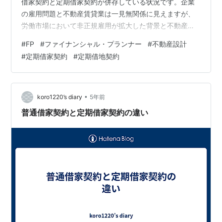
借家契約と定期借家契約が併存している状況です。企業
の雇用問題と不動産賃貸業は一見無関係に見えますが、
労働市場において非正規雇用が拡大した背景と不動産賃
貸市場において定期借家契約が誕生発展した経緯は以下
#
FP
#
ファイナンシャル・プランナー
#
不動産設計
の通りとても似ているように感じます。1. 先ずは、会社
#
定期借家契約
#
定期借地契約
や大家は「強者」だが求職者やアパート等の賃借人は
「弱者」であるという大前提が定義付けられる。2. そし
て「弱者」は守られるべきということで、立法や判例と
いう形で「強者」を牽制する強い規制ができあがる。3.
•
koro1220’s diary
5年前
そのような規制により「強者」の活動（企業…
普通借家契約と定期借家契約の違い