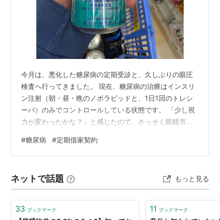
今月は、悪化した糖尿病の定期受診と、久しぶりの眼圧
検査へ行ってきました。 ​現在、糖尿病の治療はインスリ
ン注射（朝・昼・晩のノボラピッドと、1日1回のトレシ
ーバ）のみでコントロールしている状態です。 ​「少し視
力が変わったかな？」と感じたので、さっそく眼鏡市場
さんへ。 気分も新たにと、新しいメガネを新調しちゃい
#
糖尿病
#
定期借家契約
ました！ ​ただ、これからの季節に大好物だったスイカ
は、血糖値コントロールのためしばらくお預け。 これは
本当に、超悲しいです……（笑）。 ​ここ最近の仕事につ
ネットで話題
もっと見る
いて。 やはり年齢のせいもあるのか、若い頃のように
「がむしゃらに、バリバリと！」とはいかないな、と感
じることも増えました。 ​です…
33
11
ブックマーク
ブックマーク