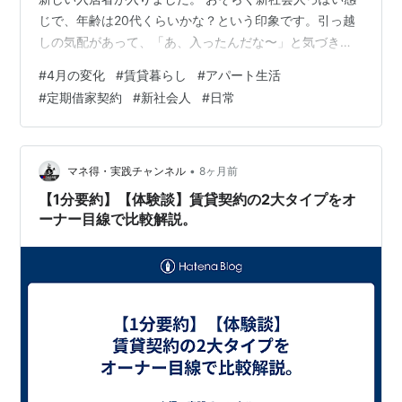
じで、年齢は20代くらいかな？という印象です。引っ越
しの気配があって、「あ、入ったんだな〜」と気づきま
した。（引っ越しの挨拶とか無いのでよくわかりません
#
4月の変化
#
賃貸暮らし
#
アパート生活
💧） うちのアパート、ここ最近オーナーが変わってから
#
定期借家契約
#
新社会人
#
日常
賃貸契約の内容も少し変わったみたいなんですよね。以
前は普通借家契約だったと思うんですが、今は定期借家
契約になっているはず。 なので、この新しい入居者さん
も長く住むというよりは、短期間で退去する可能性が高
•
マネ得・実践チャンネル
8ヶ月前
そうです。 なんとなくですが、「せっ…
【1分要約】【体験談】賃貸契約の2大タイプをオ
ーナー目線で比較解説。