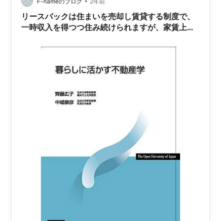
遊ばせておく余…
•
F-nameのブログ
2年前
リースバックは住まいを売却し賃貸する制度で、
一時収入を得つつ住み続けられますが、家賃上昇
や居住期間の制限が課題です。不動産資産活用と
リバースモーゲージによる高齢者自立生活を支援
する仕組みが必要です。(暮らしに活かす不動産学
第11回)＃放送大学講義録