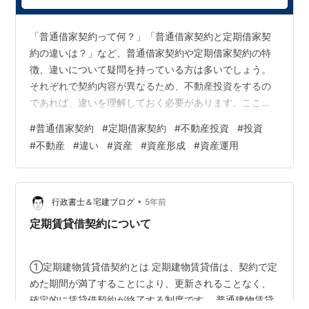
「普通借家契約って何？」「普通借家契約と定期借家契
約の違いは？」など、普通借家契約や定期借家契約の特
徴、違いについて疑問を持っている方は多いでしょう。
それぞれで契約内容が異なるため、不動産投資をするの
であれば、違いを理解しておく必要があります。ここで
は、普通借家契約や定期借家契約の違いについて紹介し
#
普通借家契約
#
定期借家契約
#
不動産投資
#
投資
ています。不動産投資に興味がある方は、参考にしてく
#
不動産
#
違い
#
資産
#
資産形成
#
資産運用
ださい。 www.select-invest.jp
•
行政書士＆宅建ブログ
5年前
定期賃貸借契約について