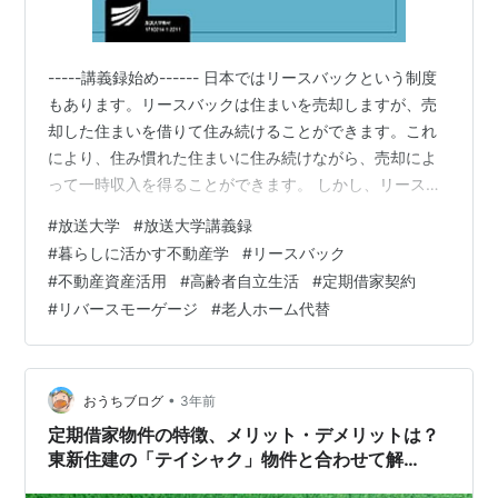
-----講義録始め------ 日本ではリースバックという制度
もあります。リースバックは住まいを売却しますが、売
却した住まいを借りて住み続けることができます。これ
により、住み慣れた住まいに住み続けながら、売却によ
って一時収入を得ることができます。 しかし、リースバ
ックには課題もあります。家賃を支払う必要があり、長
#
放送大学
#
放送大学講義録
期の場合には売却費を上回る総額になることもありま
#
暮らしに活かす不動産学
#
リースバック
す。また、家賃の値上がりや、定期借家契約で居住期間
#
不動産資産活用
#
高齢者自立生活
#
定期借家契約
が限定されること、業者が倒産して住み続けられなくな
#
リバースモーゲージ
#
老人ホーム代替
る可能性もあります。 国民一人ひとりが自分の資産を活
用し、自分の人生を過ごすためには、不動産、特に土地
だけではなく住まいの価値を長期的に…
•
おうちブログ
3年前
定期借家物件の特徴、メリット・デメリットは？
東新住建の「テイシャク」物件と合わせて解
説！！