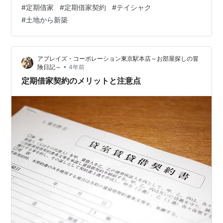
件のことのようでした。 定期借家とは何か？また我が家
#
定期借家
#
定期借家契約
#
テイシャク
に届いた東新住建のテイシャク物件はどんなものだった
#
土地から新築
のかをご紹介したいと思います。 定期借家にご興味のあ
る方はぜひご覧ください(^^)/ 東新住建のテイシャクとは
定期借家とは 我が家に届いたテイシャク物件 定期借家の
アブレイズ・コーポレーション東京駅本店～お部屋探しの冒
メリット・デメリット まとめ 東新住建のテイシャクとは
•
険日記～
4年前
東新住建のテイシ…
定期借家契約のメリットと注意点