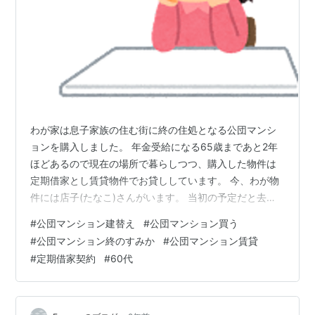
わが家は息子家族の住む街に終の住処となる公団マンシ
ョンを購入しました。 年金受給になる65歳まであと2年
ほどあるので現在の場所で暮らしつつ、購入した物件は
定期借家とし賃貸物件でお貸ししています。 今、わが物
件には店子(たなこ)さんがいます。 当初の予定だと去年
の12月で退室予定でした。 でも不動産屋さんから連絡が
#
公団マンション建替え
#
公団マンション買う
ありません。 そして昨日電話がありました。 結局、2月
#
公団マンション終のすみか
#
公団マンション賃貸
始めまで居てくれるようです。 (*^ω^*) 今の店子(たなこ)
#
定期借家契約
#
60代
さんは自宅建築中の間、短期賃貸契約です。 当初7ヶ月
の賃貸予定が8ヶ月とちょい延長です。 わが家の年金は
微々たるものなので終のすみかに購入したマンションを