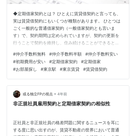
◆定期借家契約とは？ ひとえに賃貸借契約と言っても、
実は賃貸借契約にもいくつが種類があります。 ひとつは
ごく一般的な普通借家契約（一般借家契約とも言いま
す）で、契約期間は定められていますが、契約の更新を
行うことで契約を維持し、住み続けることができるとい
うものです。賃貸物件を契約すると言った場合にはこの
#
仲介手数料無料
#
仲介手数料半額
#
仲介手数料安い
普通借家契約をイメージすることが多いかと思います。
#
初期費用が安い
#
定期借家契約
#
定期借家
それに加えて、時々見かけるのが定期借家契約と言われ
#
お部屋探し
#
東京駅
#
東京賃貸
#
賃貸借契約
るものです。 定期借家契約とは、その名のとおり期間が
定められている賃貸借契約となり、契約期間が満了する
とともに契約が終了する賃貸借契約となります。 本日は
この定期借家契約についてより深くお話しして…
•
或る独立FPの視点
4年前
非正規社員雇用契約と定期借家契約の相似性
正社員と非正規社員の格差問題に関するニュースを耳に
する度に思い出すのが、賃貸不動産の世界において普通