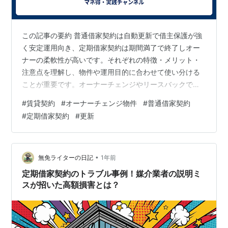
この記事の要約 普通借家契約は自動更新で借主保護が強
く安定運用向き、定期借家契約は期間満了で終了しオー
ナーの柔軟性が高いです。それぞれの特徴・メリット・
注意点を理解し、物件や運用目的に合わせて使い分ける
ことが重要です。オーナーチェンジやリースバックでは
特に契約タイプの見極めが鍵となります。​ こんな経験あ
#
賃貸契約
#
オーナーチェンジ物件
#
普通借家契約
りませんか 初めての不動産投資で契約書を見たとき、
#
定期借家契約
#
更新
「普通借家？定期借家？どっち？」と混乱します。入居
者が長く住んで安定収入か、期間を決めて売却しやすい
かで迷ってしまいます。「借主に強く出られそう」「更
新で家賃上げられないの？」と不安を抱えてしまいま
•
無免ライターの日記
1年前
す。 普通借家契約の特徴と評価 一般的な賃貸で…
定期借家契約のトラブル事例！媒介業者の説明ミ
スが招いた高額損害とは？