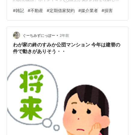
いても、法律に定められた「事前説明」は必須 ②この説
#
雑記
#
不動産
#
定期借家契約
#
媒介業者
#
損害
明は「貸主」または「貸主から委任された代理人」が行
わなければならない ③重要事項説明書で代替する場合で
も、国土交通省の定める細かい手続きをすべて満たす必
•
要がある ④再契約時でも再び「事前説明」が必要 5. 貸
ぐーちみずにっぽー
2年前
主・仲介業者が今すぐ見直すべき契約実務の注意点と
わが家の終のすみか公団マンション 今年は建替の
は？ 6. まとめ…
件で動きがありそう・・