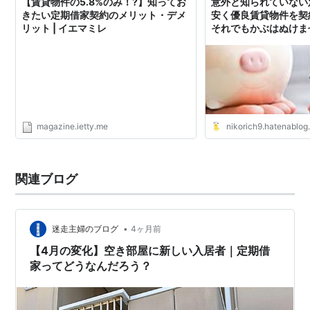
【賃貸物件の5.8%のみ！?】知ってお
意外と知られていない
きたい定期借家契約のメリット・デメ
安く優良賃貸物件を契
リット | イエマミレ
それでもかぶはぬけま
magazine.ietty.me
nikorich9.hatenablo
関連ブログ
•
迷走主婦のブログ
4ヶ月前
【4月の変化】空き部屋に新しい入居者｜定期借
家ってどうなんだろう？