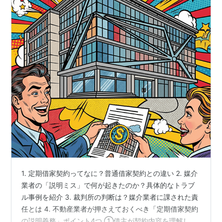
1. 定期借家契約ってなに？普通借家契約との違い 2. 媒介
業者の「説明ミス」で何が起きたのか？具体的なトラブ
ル事例を紹介 3. 裁判所の判断は？媒介業者に課された責
任とは 4. 不動産業者が押さえておくべき「定期借家契約
の説明義務」ポイント4つ ①借主が契約内容を理解して