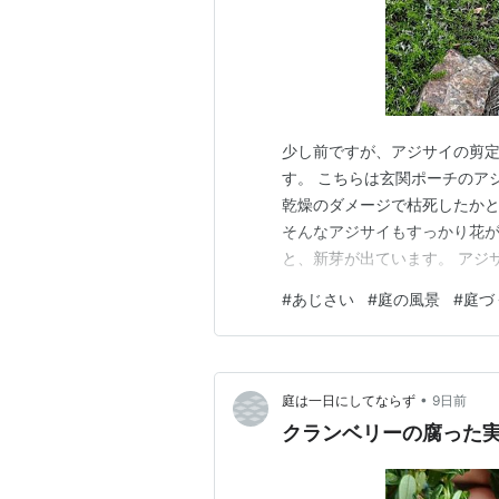
少し前ですが、アジサイの剪定
す。 こちらは玄関ポーチのア
乾燥のダメージで枯死したか
そんなアジサイもすっかり花が
と、新芽が出ています。 アジ
ので、この芽を残すように剪定
#
あじさい
#
庭の風景
#
庭づ
も同じように花の下の新芽を見
来年花が少なくなるそうなので
•
庭は一日にしてならず
9日前
クランベリーの腐った