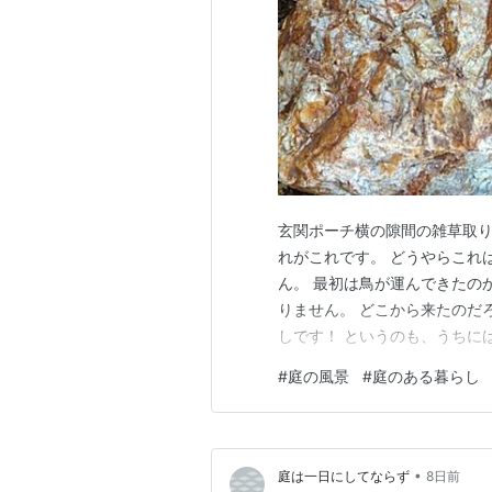
玄関ポーチ横の隙間の雑草取り
れがこれです。 どうやらこれ
ん。 最初は鳥が運んできたの
りません。 どこから来たのだ
しです！ というのも、うちに
使います。 去年の秋に集めた
#
庭の風景
#
庭のある暮らし
管されています。 松ぼっくり
ります。今回は保管中に種がこ
•
庭は一日にしてならず
8日前