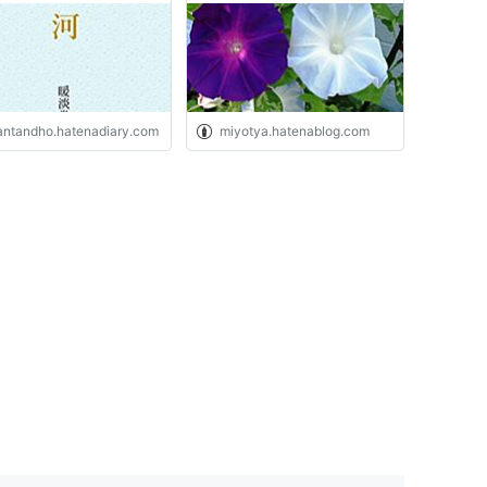
antandho.hatenadiary.com
miyotya.hatenablog.com