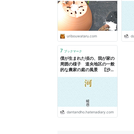
ウイ
スキーブログ
uribouwataru.com
d
7
ブックマーク
僕が生まれた頃の、我が家の
周囲の様子 道央地区の一般
的な農家の庭の風景 【沙河
６】 - 安心感の研究 by 暖淡
堂
dantandho.hatenadiary.com