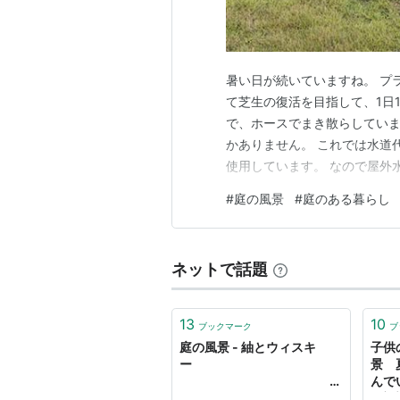
暑い日が続いていますね。 プ
て芝生の復活を目指して、1日
で、ホースでまき散らしていま
かありません。 これでは水道
使用しています。 なので屋外
「ウィーーーーーン」と稼働し
#
庭の風景
#
庭のある暮らし
にかなり冷たいです。 冷たすぎ
プでした。 ちなみにこのポン
ネットで話題
13
10
ブックマーク
ブ
庭の風景 - 紬とウィスキ
子供
ー
景 
んで
- 安