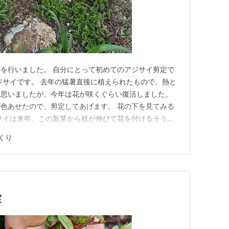
を行いました。 自分にとって初めてのアジサイ剪定で
ジサイです。 去年の猛暑直後に植えられたもので、熱と
と思いましたが、今年は花が咲くぐらい復活しました。
色あせたので、剪定してあげます。 花の下を見てみる
サイは来年、この新芽から枝が伸びて花を付けるそうな
しました。 こちらは南の庭のアジサイですが、こちら
くり
つけて、その上でカットします。 この芽を残さないと
、この芽の少し上で切りま…
実