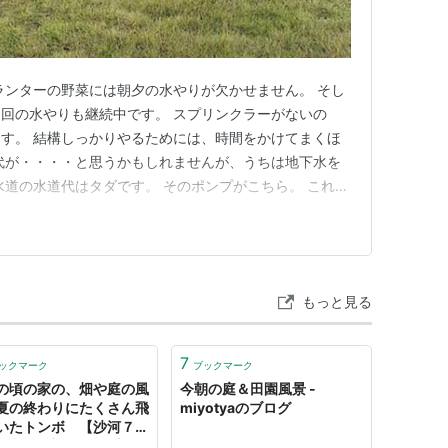
ランターの野菜には朝夕の水やりが欠かせません。 そし
1回の水やりも継続中です。 スプリンクラーがないの
す。 結構しっかりやるためには、時間をかけてまくほ
代が・・・・と思うかもしれませんが、うちは地下水を
水道の水道代はタダです。 そのポンプがこちら。 これが
て、地下から水をくみ上げて蛇口から出ます。 ちなみ
て結露がでています。 今年も大活躍のHITACHIのポン
プも井戸も、…
もっと見る
7
ックマーク
ブックマーク
の頃の家の、畑や庭の風
今朝の庭＆田園風景 -
夏の終わりにたくさん飛
miyotyaのブログ
いたトンボ 【沙河７】
心感の研究 by 暖淡堂