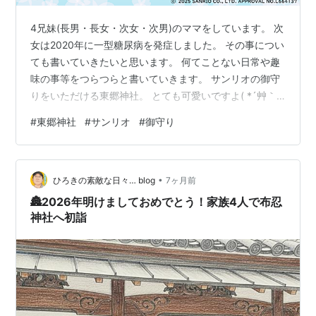
4兄妹(長男・長女・次女・次男)のママをしています。 次
女は2020年に一型糖尿病を発症しました。 その事につい
ても書いていきたいと思います。 何てことない日常や趣
味の事等をつらつらと書いていきます。 サンリオの御守
りをいただける東郷神社。 とても可愛いですよ( *´艸｀)
● 頒布開始 日時：12月10日 9:00より 場所：東郷神社 授
#
東郷神社
#
サンリオ
#
御守り
与所 ● 初穂料 700円 なお、お一人様につき各種1体まで
とさせていただきます。整理券の配布は行いませんの
で、あらかじめご了承ください。お守りにつきまして
•
は、ある程度の数量をご用意しております。 皆様のご参
ひろきの素敵な日々… blog
7ヶ月前
拝を心よりお待ち申し上げております。 東郷神社 是…
🏯2026年明けましておめでとう！家族4人で布忍
神社へ初詣