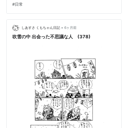
自転車のルールが変わるということで、青切符の対象と
#
日常
なる違反行為は100種類以上あるそうです。 車やバスに
乗っているときでも最近ではこの車道は自転車で通れそ
うか？と道路の雰囲気を見ることが増えました。 先日家
族と車で移動しているときに、前を走っている車が不思
•
しあすさ くもちゃん日記
6ヶ月前
議なお守り？のようなものをつけ…
吹雪の中 出会った不思議な人 (378)