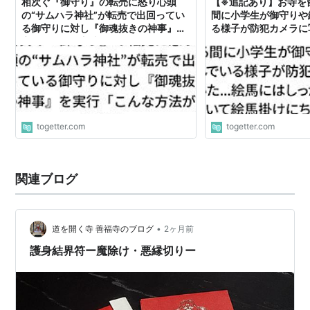
相次ぐ『御守り』の転売に怒り心頭
【※追記あり】お寺を
の“サムハラ神社”が転売で出回ってい
間に小学生が御守りや
る御守りに対し『御魂抜きの神事』を
る様子が防犯カメラに写
実行「こんな方法があるとは」
馬にはしっかり名前を
掛けにちゃんと奉納さ
togetter.com
togetter.com
関連ブログ
•
道を開く寺 善福寺のブログ
2ヶ月前
護身結界符ー魔除け・悪縁切りー