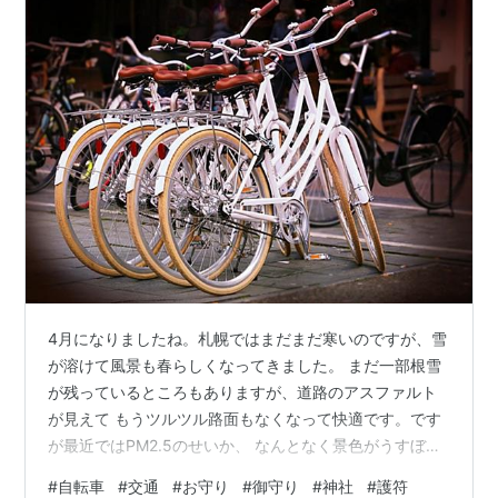
4月になりましたね。札幌ではまだまだ寒いのですが、雪
が溶けて風景も春らしくなってきました。 まだ一部根雪
が残っているところもありますが、道路のアスファルト
が見えて もうツルツル路面もなくなって快適です。です
が最近ではPM2.5のせいか、 なんとなく景色がうすぼん
やりと霧がかったように見える日が多いです。 4月から
#
自転車
#
交通
#
お守り
#
御守り
#
神社
#
護符