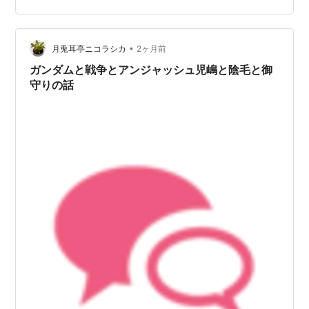
した。 家を出るのもとても怖く長く人と接することをさ
れない方でしたが、守られているという実感があり、今
ではご友人とランチなどにお出かけができるほどになっ
•
月兎耳亭ニコラシカ
2ヶ月前
たそうです。 もちろん浴油祈祷による歓喜天のお…
ガンダムと戦争とアンジャッシュ児嶋と陰毛と御
守りの話