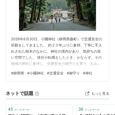
2026年6月30日、小國神社（静岡県森町）で交通安全の
祈願をしてきました。 約２０年ぶりに参拝。丁寧に手入
れされた樹木のなかに、神社の境内があり、気持ちの良
い空間でした。 移住や転職をしたとき、かならず、その
地域の神社に参拝し、交通安全の御守りを買う、おみく
じをひくようにしています。 おみくじは「大吉」でし
#
静岡県
#
小國神社
#
交通安全
#
御守り
#
神社
た。よい運気がある、という気がします。 小國神社 小國
神社だいこくさま 小國神社交通安全御守り 小國神社おみ
くじ「大吉」 小腹がすいたので、参道の入口にある蕎麦
ネットで話題
もっと見る
屋で、山菜そばを頂きました。 山菜そば 遠江国一宮 小
國神社
45
38
ブックマーク
ブックマーク