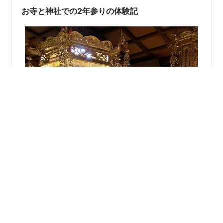
様が揃っています。初詣シーズンは地元の人々で賑わ
お寺と神社での2年参りの体験記
い、 今年もお昼を過ぎた頃に着…