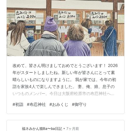
改めて、皆さん明けましておめでとうございます！ 2026
年がスタートしましたね。新しい年が皆さんにとって素
晴らしいものになりますように。 我が家では、今年の初
詣を家族4人で楽しんできました。 妻、俺、娘、息子の
いつものメンバー。今日は大阪府松原市の布忍神社へ。
少し遅めの出発で、お昼すぎに到着しましたが、運気ア
#
初詣
#
布忍神社
#
おみくじ
#
御守り
ップのスタートを切れました♪ 🚗松原市布忍神社とは？歴
史あるパワースポット 布忍神社は、大阪の松原市にある
古い神社です。 創建は古く、奈良時代に遡る由緒正しき
•
お社。主祭神は天照大神や応神天皇など、 縁起の良い神
福ネみかん猫Ba〜ba日記
7ヶ月前