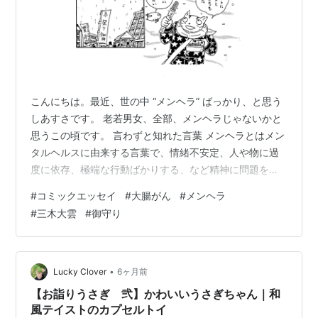
こんにちは。最近、世の中 “メンヘラ” ばっかり、と思う
しあすさです。 老若男女、全部、メンヘラじゃないかと
思うこの頃です。 言わずと知れた言葉 メンヘラとはメン
タルヘルスに由来する言葉で、情緒不安定、人や物に過
度に依存、極端な行動ばかりする、など精神に問題を抱
えた人のことです。 ちょっと苦情言っただけで、「人格
#
コミックエッセイ
#
大腸がん
#
メンヘラ
攻撃だ！心にこたえた～」と、自分の行動はさておい
#
三木大雲
#
御守り
て、自分の感情が傷ついたばかりを言う人が増えている
ような気がするのは、気のせいじゃないと思います。 メ
ンヘラって体重計に何度も乗って、「ああぁ～、100gも
減らないの？」と嘆く乙女心に通じるものがある、と思
•
Lucky Clover
6ヶ月前
っていましたが(少し違う？)、…
【お詣りうさぎ 弐】かわいいうさぎちゃん｜和
風テイストのカプセルトイ