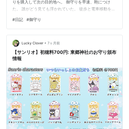
りを購入して次の目的地へ。 御守りを早速、鞄につけ
た。 誰がどう見ても浮かれていた。 徒歩と電車移動を経
て。 お察しかもしれないが、ふと鞄を見ると御守りがな
#
日記
#
御守り
かった。 もう絶対に鞄の外側に自分で括っているし、一
度ないことを自覚しているのに 何度も確認してしまう滑
稽さといったら思い出しても悲しい。 買って数十分でど
•
こかへ失くしてしまったのだ。 同じ道を辿って探すこと
Lucky Clover
7ヶ月前
も考えたが電車内の可能性も大いにある。 見つかる気が
【サンリオ】初穂料700円: 東郷神社のお守り頒布
てんでしなかった。 何かの…
情報