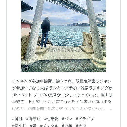
ランキング参加中躁鬱、躁うつ病、双極性障害ランキン
グ参加中子なし夫婦 ランキング参加中雑談ランキング参
加中ペット ブログの更新が、少し止まっていた。理由は
単純で、ドカ鬱だった。書こうと思えば書けた気もする
けれど、画面を開く気力がどうしても湧かなかった。 前
回のブログの最後に、「少しだけ外に出てみる」と書い
#
神社
#
御守り
#
七草粥
#
パン
#
ドライブ
た。 実は、ちゃんと出かけていた。今日はその続きを書
#
誕生日
#
鬱
#
メンタル
#
厄年
#
大厄