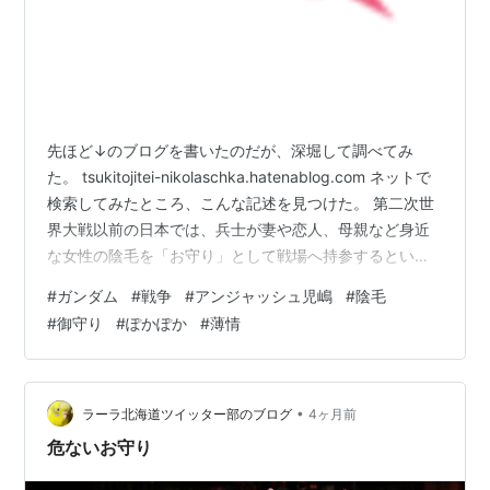
先ほど↓のブログを書いたのだが、深堀して調べてみ
た。 tsukitojitei-nikolaschka.hatenablog.com ネットで
検索してみたところ、こんな記述を見つけた。 第二次世
界大戦以前の日本では、兵士が妻や恋人、母親など身近
な女性の陰毛を「お守り」として戦場へ持参するという
風習があった。 ～中略～ 女性には「タマ」が無いから弾
#
ガンダム
#
戦争
#
アンジャッシュ児嶋
#
陰毛
が当たらない、という言葉遊びに由来するという説もあ
#
御守り
#
ぽかぽか
#
薄情
る。 ～ピクシブ百科事典より～ どうやら、やはりガンダ
ムが初出というわけではないらしい。 まぁ、そうだろう
とは思っていた。 それでも僕は小説版ガンダム説を推し
たい。 理由は特に無い。 児嶋の出身校の歴史…
•
ラーラ北海道ツイッター部のブログ
4ヶ月前
危ないお守り