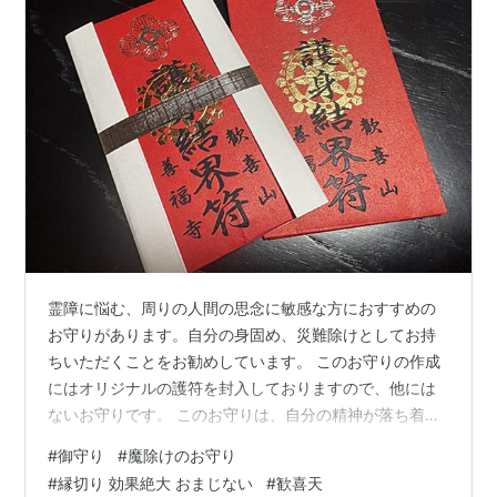
霊障に悩む、周りの人間の思念に敏感な方におすすめの
お守りがあります。自分の身固め、災難除けとしてお持
ちいただくことをお勧めしています。 このお守りの作成
にはオリジナルの護符を封入しておりますので、他には
ないお守りです。 このお守りは、自分の精神が落ち着
き、持っているだけで安心感があるとご報告がありまし
#
御守り
#
魔除けのお守り
た。というのも、職場のトラブルで人間関係に恐怖心を
#
縁切り 効果絶大 おまじない
#
歓喜天
持たれている方のご祈祷に際し、このお守りを授与しま