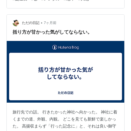
いておく。 ■01：正月休み最終日、ちゃんと外に出た
1/4。オラウータン系旦那の正月休み最終日。 寝続けてい
た自分に喝を入れ、朝早くに家を出た。二人でお気に入
りのパン屋さんに行って、買ったパンを車の中で食べな
•
ただの日記
7ヶ月前
がら、久しぶりに、ゆっくりドライ…
括り方が甘かった気がしてならない。
旅行先での話。 行きたかった神社へ向かった。 神社に着
くまでの道、外観、内観。 どこを見ても新鮮で楽しかっ
た。 高揚収まらず「行った記念に」と、それは良い御守