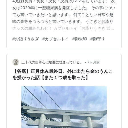
4兄妹(長男・長女・次女・次男)のママをしています。 次
女は2020年に一型糖尿病を発症しました。 その事につい
ても書いていきたいと思います。 何てことない日常や趣
味の事等をつらつらと書いていきます。 うさぎとお詣り
グッズの組み合わせ！ カプセルトイ「お詣りうさぎ 弍」
1月9日発売 - HOBBY Watch 【お詣りうさぎ 弍】 1月9日
#
お詣りうさぎ
#
カプセルトイ
#
御朱印
#
御守り
～ 順次発売 価格：1回300円 ターリン・インターナショ
ナルは、カプセルトイ「お詣りうさぎ 弍」を1月9日より
順次発売する。価格は1回300円。 本商品は、うさぎとお
•
守りや判子、御朱印を組み合わせたカプセルトイ。それ
三十代の自尊心は地面に埋まっている。
7ヶ月前
ぞれ2色ずつのカラーバリエーションが用意…
【谷底】正月休み最終日、外に出たら金のうんこ
を授かった話【また１つ歳を取った】