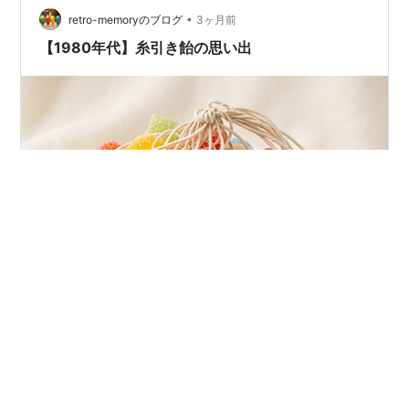
•
retro-memoryのブログ
3ヶ月前
【1980年代】糸引き飴の思い出
皆さんこんばんは。 今日は、10円玉を握りしめて挑んだ
「あの頃」の真剣勝負の話をしたいと思います。 この画