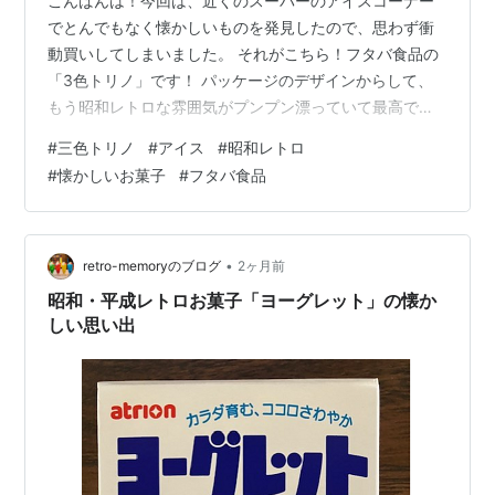
こんばんは！今回は、近くのスーパーのアイスコーナー
でとんでもなく懐かしいものを発見したので、思わず衝
動買いしてしまいました。 それがこちら！フタバ食品の
「3色トリノ」です！ パッケージのデザインからして、
もう昭和レトロな雰囲気がプンプン漂っていて最高です
よね。子供の頃、これを見つけるとテンションが上がっ
#
三色トリノ
#
アイス
#
昭和レトロ
たのを覚えています。 懐かしの「3色」とご対面！ 袋を
#
懐かしいお菓子
#
フタバ食品
開けると、パッケージのイラストそのままの、カラフル
なアイスバーが登場します！ これです、これ！チョコ、
バナナ、いちごの3つの色が綺麗に並んでいます。この霜
が降りた感じが、また美味しそうですよね。 実はこの3
•
retro-memoryのブログ
2ヶ月前
色トリノ、調べてみたら初めて発売され…
昭和・平成レトロお菓子「ヨーグレット」の懐か
しい思い出