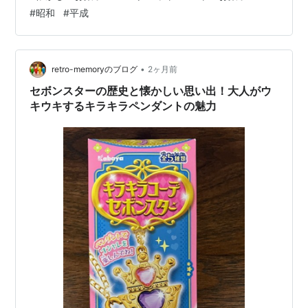
づきでしょうか……？ 私たちが子供の頃、左上には赤文
#
昭和
#
平成
字で「meiji（明治）」と書かれていましたよね。 しか
し、今のパッケージには「atrion（アトリオン）」という
ロゴが入っているんです！ 実はヨーグレット、2023年に
大きな転換期を迎えていました。もともとは明治のグル
•
retro-memoryのブログ
2ヶ月前
ープ会社（旧社名…
セボンスターの歴史と懐かしい思い出！大人がウ
キウキするキラキラペンダントの魅力