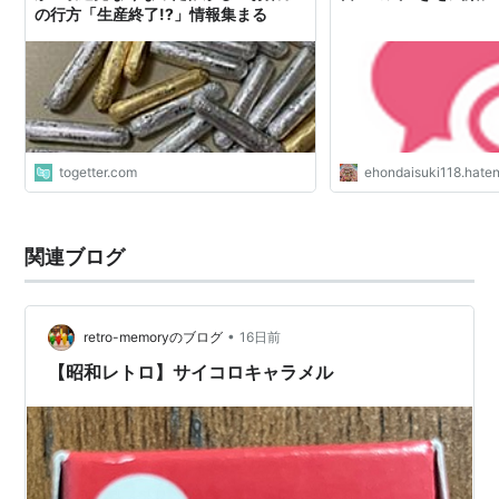
の行方「生産終了!?」情報集まる
togetter.com
ehondaisuki118.hate
関連ブログ
•
retro-memoryのブログ
16日前
【昭和レトロ】サイコロキャラメル