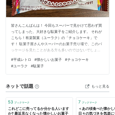
皆さんこんばんは！ 今回もスーパーで見かけて思わず買
ってしまった、大好きな駄菓子をご紹介します。 それが
こちら！有楽製菓（ユーラク）の「チョコケーキ」で
す！ 駄菓子屋さんやスーパーのお菓子売り場で、このパ
ッケージを見たことがある方も多いのではないでしょう
か？ 実は「ブラックサンダー」の会社！チョコケーキの
#
平成レトロ
#
懐かしいお菓子
#
チョコケーキ
歴史 このチョコケーキ、実はあの「ブラックサンダー」
#
ユーラク
#
駄菓子
と同じ有楽製菓（ユーラク）が作っているお菓子なんで
す。 パッケージの右下をよく見ると「since1997」の文
字が！ 1997年発売ということで、25年以上も愛され続
ネットで話題
もっと見る
けているロングセラー商品です。 「ブラックサンダーの
方が新しいと思ってた！」…
53
7
ブックマーク
ブックマーク
これどこに売ってるか分かる人います
＜あの頃食べた懐かしい
か? 最近見なくなった懐かしいお菓子
日々の気づきを気楽に