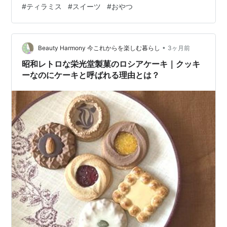
#
ティラミス
#
スイーツ
#
おやつ
た。 子供心に「なんて大人っぽくてカッコいいスイーツ
なんだろう…！」「いつか食べてみたい！」と、強烈に
憧れた記憶が今でも鮮明に残っています。 ① 突然やっ
てきた「大人っぽくてお洒落なデザート」 ティラミスが
•
Beauty Harmony 今これからを楽しむ暮らし
3ヶ月前
日本で爆発的に流行したのは、まさに…
昭和レトロな栄光堂製菓のロシアケーキ｜クッキ
ーなのにケーキと呼ばれる理由とは？