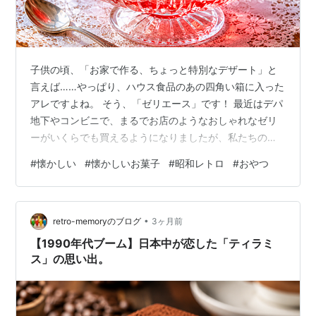
子供の頃、「お家で作る、ちょっと特別なデザート」と
言えば……やっぱり、ハウス食品のあの四角い箱に入った
アレですよね。 そう、「ゼリエース」です！ 最近はデパ
地下やコンビニで、まるでお店のようなおしゃれなゼリ
ーがいくらでも買えるようになりましたが、私たちの原
点はやっぱりこれ。 実はこれ、私たちが子供の頃どころ
#
懐かしい
#
懐かしいお菓子
#
昭和レトロ
#
おやつ
か、なんと昭和42年（1967年）生まれの大先輩おやつな
んです。 今回は、あの頃みんなが台所で体験した、懐か
しすぎる「ゼリエースあるある」を振り返ってみたいと
•
思います。 🍓 冷蔵庫の前で何度も「ソワソワ」したあの
retro-memoryのブログ
3ヶ月前
時間 ゼリエースの思い出といえば、なんと言っても「作
【1990年代ブーム】日本中が恋した「ティラミ
ったあと」ですよね。 ボウル…
ス」の思い出。