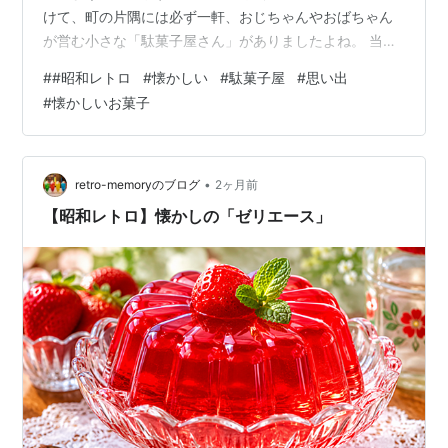
けて、町の片隅には必ず一軒、おじちゃんやおばちゃん
が営む小さな「駄菓子屋さん」がありましたよね。 当時
は、100円玉を1枚握りしめてお店に行くのが、まるで一
#
#昭和レトロ
#
懐かしい
#
駄菓子屋
#
思い出
大イベントのようでした。 「これを買うと、残りは〇〇
#
懐かしいお菓子
円だから……」と、手のひらの中で真剣に計算しながら、
プラスチックのケースやガラス棚の中を覗き込んでいた
時間は、今思えばとても贅沢なひとときだったと感じま
す。 魔法の粉「粉末ジュース」の思い出 数ある駄菓子の
•
retro-memoryのブログ
2ヶ月前
中でも、私が特に大好きで、…
【昭和レトロ】懐かしの「ゼリエース」