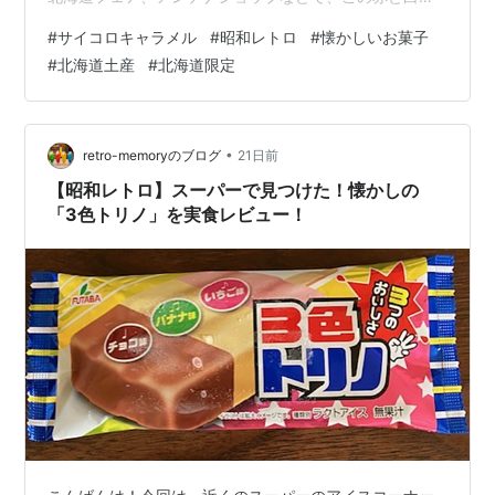
ポップな箱を偶然見かけると、「あ！懐かしい！」と胸
#
サイコロキャラメル
#
昭和レトロ
#
懐かしいお菓子
がワクワクしませんか？ 「そういえば最近、普通のスー
#
北海道土産
#
北海道限定
パーで見かけなくなったな…」と思っている方も多いの
ではないでしょうか？ 実はこのお菓子、一度全国販売が
終了しているんです。 久しぶりに手に入れて食べてみた
ら、あの頃と変わらない懐かしい美味しさが広がり、と
•
retro-memoryのブログ
21日前
ても温かい気持ちになりました。 実は「全…
【昭和レトロ】スーパーで見つけた！懐かしの
「3色トリノ」を実食レビュー！