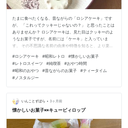
たまに食べたくなる、昔ながらの「ロシアケーキ」です
が、 「これってクッキーじゃないの？」 と思ったことは
ありませんか？ ロシアケーキは、見た目はクッキーのよ
うなお菓子ですが、名前には「ケーキ」と入っていま
す。 その不思議な名前の由来や特徴を知ると、より楽し
く味わえる焼き菓子です。 【ロシアケーキとは？】 【な
#
ロシアケーキ
#
昭和レトロ
#
懐かしいお菓子
ぜケーキという名前なの？】 【ロシアケーキの特徴】
#
レトロスイーツ
#
純喫茶
#
おやつ時間
【どこか懐かしいレトロ洋菓子】 【ロシアケーキと
#
昭和のおやつ
#
昔ながらのお菓子
#
ティータイム
は？】 ロシアケーキは、クッキー生地を二度焼きして作
#
ノスタルジー
られる焼き菓子です。 サクサクとした食感が特徴で、ジ
ャムやチョコレート、ナッツなどをトッピングした華や
かな見た目も魅力です。 丸形や花形な…
•
いんことずぼら
3ヶ月前
懐かしいお菓子🍬キュービィロップ