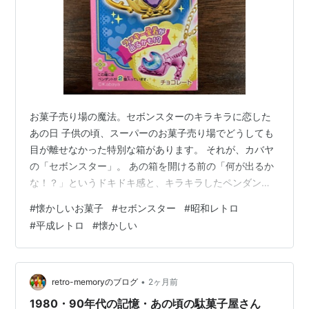
お菓子売り場の魔法。セボンスターのキラキラに恋した
あの日 子供の頃、スーパーのお菓子売り場でどうしても
目が離せなかった特別な箱があります。 それが、カバヤ
の「セボンスター」。 あの箱を開ける前の「何が出るか
な！？」というドキドキ感と、キラキラしたペンダント
を手にしたときのウキウキした気持ちは、大人になった
#
懐かしいお菓子
#
セボンスター
#
昭和レトロ
今でも忘れられません。 カゴに入れてもらった瞬間は、
#
平成レトロ
#
懐かしい
なんだか宝物を手に入れたみたいに胸が弾んで、お家に
帰るのが待ちきれなかったのを今でも鮮明に思い出せま
す。 実は45年以上！セボンスターの可愛い歴史 大人に
なってから調べてみて驚いたのですが、セボンスターっ
•
retro-memoryのブログ
2ヶ月前
て実はもの凄く長い歴史があるんです。 …
1980・90年代の記憶・あの頃の駄菓子屋さん