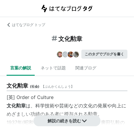
はてなブログ トップ
文化勲章
このタグでブログを書く
言葉の解説
ネットで話題
関連ブログ
文化勲章
(
社会
)
【
ぶんかくんしょう
】
[英] Order of Culture
文化勲章
は、科学技術や芸術などの文化の発展や向上に
めざましい功績のある者に授与される勲章。
解説の続きを読む
1937年(昭和12年）、当時の
内閣総理大臣
・
廣田弘毅
の
発案により、
文化勲章令
（昭和12年2月11日勅令第9号）