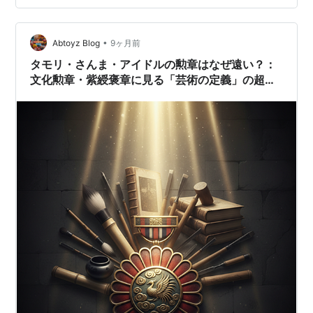
紀』（毎日新聞）に書かれている。（仲代さんは８日、
都内の病院で肺炎のため死去したという）
•
Abtoyz Blog
9ヶ月前
タモリ・さんま・アイドルの勲章はなぜ遠い？：
文化勲章・紫綬褒章に見る「芸術の定義」の超マ
ニアック分析