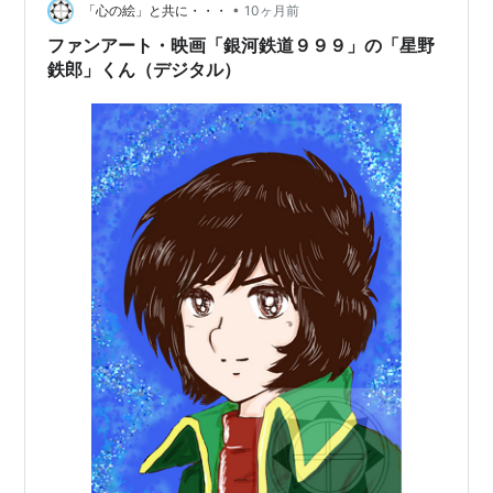
•
続時代劇 ・柴田錬三郎："眠狂四郎 孤剣五十三次" を原作
「心の絵」と共に・・・
10ヶ月前
とするシリーズ 狂四郎役は、老生には故・市川雷蔵版が
ファンアート・映画「銀河鉄道９９９」の「星野
ドンピシャ感だが、片岡孝…
鉄郎」くん（デジタル）