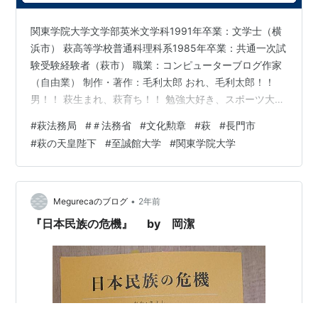
関東学院大学文学部英米文学科1991年卒業：文学士（横
浜市） 萩高等学校普通科理科系1985年卒業：共通一次試
験受験経験者（萩市） 職業：コンピューターブログ作家
（自由業） 制作・著作：毛利太郎 おれ、毛利太郎！！
男！！ 萩生まれ、萩育ち！！ 勉強大好き、スポーツ大嫌
い！！ おれの、母校は、萩明倫館！！ おれの、刀は、ア
#
萩法務局
#
＃法務省
#
文化勲章
#
萩
#
長門市
ンドロイドの、スマートフォン！！ fc2ブログ「僕の文学
#
萩の天皇陛下
#
至誠館大学
#
関東学院大学
ノート」は、おれ、毛利太郎の、萩市民時代の、傑作で
す！！ fc2ブログ「僕の文学ノート」は、おれ、毛利太郎
が、書き上げた、総タイトルで、2500タイトルの、作品
群です！！ おれは、現在、長門市三隅にて、新しい表現
•
Megurecaのブログ
2年前
に、挑戦…
『日本民族の危機』 by 岡潔