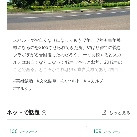
スハルトがお亡くなりになってもう17年、17年も毎年英
雄になるのをStopさせられてきた所、やはり嘗ての義息
プラボヲが名誉回復したのだろう。 一寸比較するとスカ
ルノはお亡くなりになって42年でやっと叙勲、2012年の
ことである。ところがこれは独立宣言英雄であり2回目の
叙勲のようで1回目は1986年なので16年である。 2回目
#
英雄叙勲
#
文化勲章
#
スハルト
#
スカルノ
はYudhoyonoの確認のためのようで、1回目はスハルト体
#
マルシナ
制の盤石を待って宥恕されたものとか騒いだようだっ
た。1983－85は不良青年狩りと称して最大1万人が殺さ
れ遺棄された事件が連発、そのあと治安が収まったとさ
ネットで話題
もっと見る
れている。(ペトルス作戦) 常にスカルノ（初代）とセッ
トのH…
130
109
ブックマーク
ブックマーク