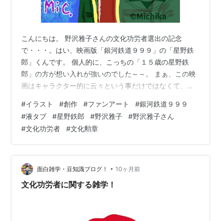
こんにちは。 野沢雅子さんの文化功労者選出の記念
で・・・。はい、映画版「銀河鉄道９９９」の「星野鉄
郎」くんです。 個人的に、こっちの「１５歳の星野鉄
郎」の方が想い入れが強いのでした～～。 まぁ、この映
画はキャラクター的に云々という事だけではなくて、映
画そのものと、公開当時の思い出があれこれ沢山あるか
#
イラスト
#
創作
#
ファンアート
#
銀河鉄道９９９
ら、という事も大きいです・・・。 特に「野沢雅子」さ
#
液タブ
#
星野鉄郎
#
野沢雅子
#
野沢雅子さん
んご本人にお会いできた「銀河鉄道９９９」のデパート
#
文化功労者
#
文化勲章
でのイベントが・・・なんですよねぇ～（やっぱり）。
ところで、ちょっと「文化功労者」について・・・。 野
沢雅子さんが選ばれた「文化功労者」は勲章は出ないみ
たいです。「文化向上発達に関し、特に功績顕著…
•
面白雑学・豆知識ブログ！
10ヶ月前
文化功労者に関する雑学！