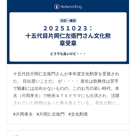
十五代目片岡仁左衛門さんが本年度文化勲章を受賞され
た。 目出度いことだ。 が・・・： 老生は歌舞伎は苦手
で観劇には出向かないものの、このお方の若い時代、本
名（片岡孝夫）で映画＆ＴＶドラマにも出演され、活躍
されていた時期があった事を覚えている。 老生が観た中
では以下の２編が記憶に残っております：① "眠狂四郎
#
片岡孝夫
#
片岡仁左衛門
#
文化勲章
円月殺法" ・期間：１９８１年１１月２４日～１９８３年
３月３０日（全９回） ・テレビ東京系列 ・放映日＆時
刻：毎週水曜日２１：００－２１：５４ ・ジャンル：連