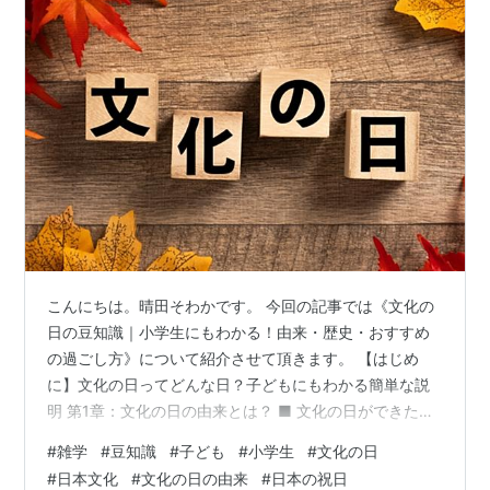
こんにちは。晴田そわかです。 今回の記事では《文化の
日の豆知識｜小学生にもわかる！由来・歴史・おすすめ
の過ごし方》について紹介させて頂きます。 【はじめ
に】文化の日ってどんな日？子どもにもわかる簡単な説
明 第1章：文化の日の由来とは？ ■ 文化の日ができたき
っかけ ■ 11月3日が選ばれた理由 ■ 「文化」という言葉
#
雑学
#
豆知識
#
子ども
#
小学生
#
文化の日
の意味 第2章：文化の日に関する歴史と背景 ■ 明治時代
#
日本文化
#
文化の日の由来
#
日本の祝日
から続く「文化を重んじる心」 ■ 戦後、「文化の日」と