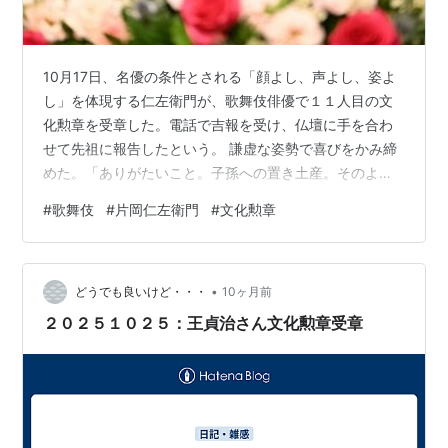
10月17日、名優の条件とされる「顔よし、声よし、姿よ
し」を体現する仁左衛門が、歌舞伎俳優で１１人目の文
化勲章を受章した。電話で吉報を受け、仏壇に手を合わ
せて先祖に報告したという。 謙虚な姿勢で喜びをかみ締
めた。「ありがたいこと。子孫への置き土産。そのよう
な気持ちですね。こういう（歌舞伎俳優の）家に生まれ
#
歌舞伎
#
片岡仁左衛門
#
文化勲章
て、しかも自分が好きで、やらせていただいていること
で、こんなに大きな評価をいただいて、幸せだなという
実感ですね」としみじみと語り、「文化勲章の質を落と
•
さないように、なお一層、精進していきたい」と気を引
どうでも良いけど・・・
10ヶ月前
き締めた。 時代物から世話物まで多くの当たり役を持
２０２５１０２５：王貞治さん文化勲章受章
つ。印象深い役を聞かれると、１９６４年に初役…