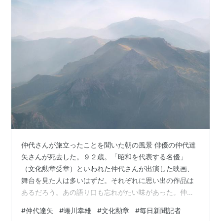
仲代さんが旅立ったことを聞いた朝の風景 俳優の仲代達
矢さんが死去した。９２歳。「昭和を代表する名優」
（文化勲章受章）といわれた仲代さんが出演した映画、
舞台を見た人は多いはずだ。それぞれに思い出の作品は
あるだろう。あの語り口も忘れがたい味があった。仲代
さんにとって、役者とはどんなものであったのか。その
#
仲代達矢
#
蜷川幸雄
#
文化勲章
#
毎日新聞記者
答えが、高橋豊著『幻を追って 仲代達矢）の役者半世