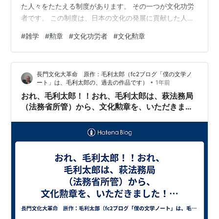
た人々をたたえる制度があります。 その一つが文化功労
者です。 この制度は、日本の文化の発展に貢献した人々
を公に称えるものであり、受章者は日本文化の礎を築い
#
雑学
#
勲章
#
文化功労者
#
文化勲章
た人々として、多くの人々から尊敬を集めています。 🏛️
制度の概要と歴史 文化功労者制度は、1951年（昭和26
年）に創設されました。 これは、科学技術、芸術、文
長門文化大革命 原作：毛利太郎（fc2ブログ「僕の文学ノ
学、音楽、学術、伝統芸能など、幅広い分野での日本の
•
ート」は、毛利太郎の、過去の作品です）
1年前
文化発展に寄与した人を顕彰することを目的としていま
おれ、毛利太郎！！おれ、毛利太郎は、萩法務局
す。 選定は文部科学…
（法務省所管）から、文化勲章を、いただきまし
た！！えっ？！法務省から、文化勲章ですか？！
売れる、著作財産権を、おれは、萩市のために、
長門市のために、書いているが・・・！！