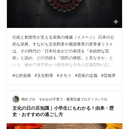
伝統と創造性が支える栄典の権威（イメージ） 日本の公
的な栄典、すなわち文化勲章や紫綬褒章の受章者リスト
は、その時代の「日本社会がどの表現を『永続的な芸
術』と認め、どの功績を『国民の模範』と見なすか」と
いう、極めて保守的かつ歴史的な文化の定義闘争の記録
です。 制定当初の伝統芸術から、今や漫画、ゲーム、そ
#
公的栄典
#
文化勲章
#
タモリ
#
芸術の定義
#
芸能界
してeスポーツの領域にまで拡大したこの栄典の門戸は、
各分野が、いかにして「商業性」「大衆性」「品位」と
いった構造的な壁を打ち破ってきたかを雄弁に物語って
•
います。 本稿では、アイドルから料理人、そしてファッ
晴れブロ そわかの子育て・教育応援ブログ
9ヶ月前
ションデザイナーに至るまで、すべての分野の顕彰の構
文化の日の豆知識｜小学生にもわかる！由来・歴
造をマニアックに解剖し、栄典が示す「日本の文…
史・おすすめの過ごし方