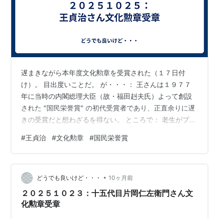
遅まきながら本年度文化勲章を受賞された（１７日付
け）。 目出度いことだ。 が・・・： 王さんは１９７７
年に当時の内閣総理大臣（故・福田赳夫氏）よって創設
された "国民栄誉賞" の初代受賞者であり、正直余りに遅
きの受賞だと想わざるを得ない。 ところで： 老生がプロ
野球を観ていた当時は所謂 "ＯＮ時代" と重なっていた
#
王貞治
#
文化勲章
#
国民栄誉賞
が、 学卒者：Ｎファン ＆ 高卒者：Ｏファン が多かっ
た。 それがＯＮお二人が現役引退して監督として活動し
始めると 学卒者：Ｏファン ＆ 高卒者：Ｏファン の風潮
•
だった・・・まぁ、老生の身の回りに過ぎない感想なの
どうでも良いけど・・・
10ヶ月前
だが。 実社会に出ると王さんの "謙虚な姿勢" が眩しく、
２０２５１０２３：十五代目片岡仁左衛門さん文
それに惹かれて…
化勲章受章