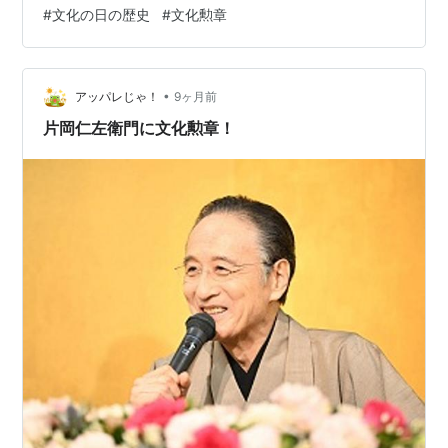
#
文化の日の歴史
#
文化勲章
して新しい意味に ■ 学問と芸術をたたえる日 ■ 文化の
日が伝えるメッセージ 第3章：文化の日の過ごし方アイ
デア（家庭・学校別） 【家庭での過ごし方】 ① 親子で
日本の伝統…
•
アッパレじゃ！
9ヶ月前
片岡仁左衛門に文化勲章！