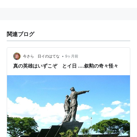
を以て制定された。
趣旨及び根拠
文化勲章令
（昭和12年2月11日 勅令第9号 同日施
関連ブログ
行）
文化勲章
ハ文化ノ発達ニ関シ勲績卓絶ナル者ニ
之ヲ賜フ
選考
•
今さら 日イのはてな
9ヶ月前
文化庁
文化審議会
に置かれる
文化功労者選考分科会
真の英雄はいずこぞ とイ日 ....叙勲の奇々怪々
の意見を聞いて
文部科学大臣
が推薦し、内閣府賞勲
局で審査の上閣議決定する。なお、慣例として、そ
の年に
ノーベル賞
を受賞した者で
文化勲章
未受章で
ある者には、
文化勲章
が授けられる。
授与
親授式は毎年11月3日、
皇居
宮殿松の間で行われ、
天皇から直接授与（親授）される。