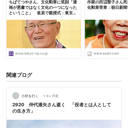
ちばてつやさん、文化勲章に笑顔「漫
作家の田辺聖子さん死
画が悪書ではなく文化の一つになった
化勲章受章：朝日新聞
ということ」 皇居で親授式：東京新
聞デジタル
www.tokyo-np.co.jp
www.asahi.com
関連ブログ
•
小径を行く
9ヶ月前
2920 仲代達矢さん逝く 「役者とは人として
の生き方」