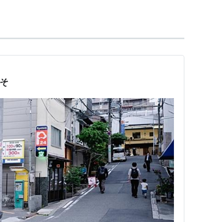
松屋町
(N17)
→
谷町六丁目
(N18)…
門真南
(N27)
こそ