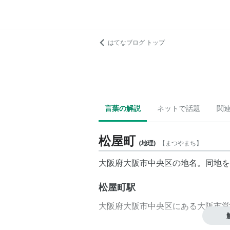
はてなブログ トップ
言葉の解説
ネットで話題
関
松屋町
(
地理
)
【
まつやまち
】
大阪府大阪市中央区の地名。同地を
松屋町駅
大阪府大阪市中央区にある大阪市営
大阪市営地下鉄
長堀鶴見緑地線