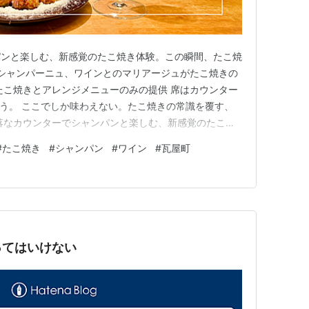
パンと楽しむ、新感覚のたこ焼き体験。この瞬間、たこ焼
 シャンパーニュ、ワインとのマリアージュがたこ焼きの
たこ焼きとアレンジメニューのみの提供 席はカウンター
おう。 ここでしか味わえない。たこ焼きの常識を覆す、
落なカウンターでシャンパンと楽しむ、新感覚のたこ焼
常識が変わる。 「え、シャンパン？たこ焼きって、や
#
たこ焼き
#
シャンパン
#
ワイン
#
瓦屋町
な声が聞こえてきそうですが、ちょっと待ってくださ
下町に、たこ焼きの新…
ってはいけない