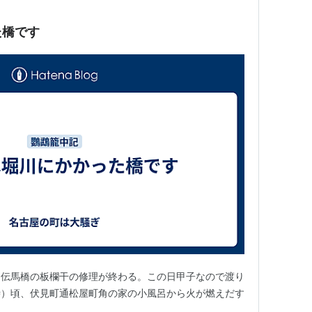
た橋です
、伝馬橋の板欄干の修理が終わる。この日甲子なので渡り
時）頃、伏見町通松屋町角の家の小風呂から火が燃えだす