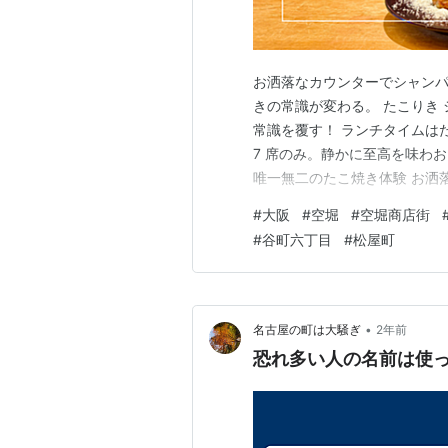
お洒落なカウンターでシャン
きの常識が変わる。 たこりき
常識を覆す！ ランチタイムは
7 席のみ。静かに至高を味わ
唯一無二のたこ焼き体験 お洒
き体験。この瞬間、たこ焼きの
#
大阪
#
空堀
#
空堀商店街
っぱりビールでしょ？」 そん
#
谷町六丁目
#
松屋町
い。 空堀商店街。この大阪の
•
名古屋の町は大騒ぎ
2年前
恐れ多い人の名前は使