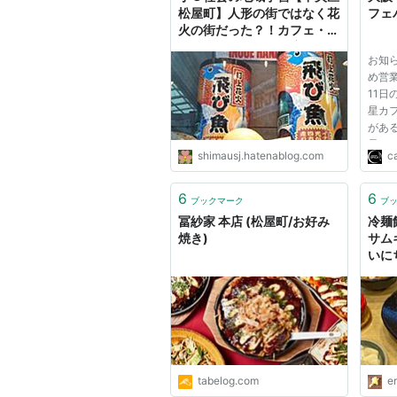
松屋町】人形の街ではなく花
フェ
火の街だった？！カフェ・ラ
ンチ利用できる飲食店はおし
お知ら
ゃれな雰囲気 - 知らなかっ
め営業
た！日記
11
星カフ
があ
星カフ
shimausj.hatenablog.com
c
ター
に、
供す
6
6
ブックマーク
ブ
プラ
冨紗家 本店 (松屋町/お好み
冷麺
で...
焼き)
サムギ
いに
tabelog.com
e