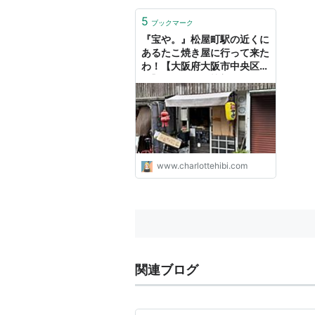
5
ブックマーク
『宝や。』松屋町駅の近くに
あるたこ焼き屋に行って来た
わ！【大阪府大阪市中央区谷
町】 - シャルの甘美なる日々
www.charlottehibi.com
関連ブログ