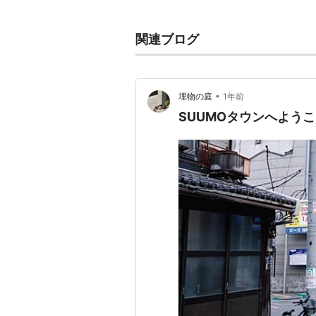
大正
(N11)…
長堀橋
(N16)←
関連ブログ
*
リスト
：
駅キーワード
•
埋物の庭
1年前
SUUMOタウンへよう