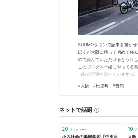
SUUMOタウンで記事を書か
ぼくが大阪に移って初めて住
ので読んでいただけるとうれし
このブログを一緒にやってる島
当時に記事を書いていますね。
がZINE『歩いて沖縄縦断』
#
大阪
#
松屋町
#
告知
もしろいと思ってもらえて、し
オンラインショップの紙版 歩
ネットで話題
20
10
ブックマーク
ブ
小３社会の地域学習【中央区
大阪