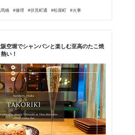
伝馬橋
#
修理
#
伏見町通
#
松屋町
#
火事
大阪空堀でシャンパンと楽しむ至高のたこ焼
、熱い！