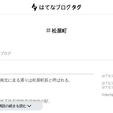
松屋町
連ブログ
はてな
南北に走る通りは松屋町筋と呼ばれる。
はてな
はてな
Copyrig
地下鉄長堀鶴見緑地線の駅。
解説の続きを読む