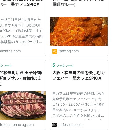
バー 星カフェSPICA
屋町/カレー)
せ 8月11日(火)は祝日のた
します 8月24日(月)は8月
日の代休として臨時休業します
ェSPICAは星空案内の時間
る体験型のカフェバーです
ェ®SPICAは「星空をエン
afespica.com
tabelog.com
テイメントに」をコンセプト
都会での星空の楽しみ方を提
るカフェバーです。 店内は
5
ックマーク
ブックマーク
ネタリウムで星まみれ。屋上
館 松屋町店🍜 玉子冷麺/
大阪・松屋町の星を楽しむカ
ョプサル - erieriのま
フェバー 星カフェSPICA
ち
星カフェは星空案内の時間がある
完全予約制のカフェバーです 毎
日19:30と22:00から30分～40分
星空案内のショーがあります。
ご了承の上ご予約をお願いしま
す。 プラネタリウム解説と、晴
rixeri.hatenablog.com
cafespica.com
れの日は屋上での天体観測ショー