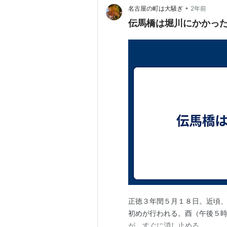
•
名古屋の町は大騒ぎ
2年前
伝馬橋は堀川にかかっ
正徳３年閏５月１８日。近頃
初めが行われる。酉（午後５
が、すぐに消し止める。