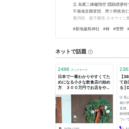
立 為賓二棟楹翔空 隠顕縹渺
不傷魂皇圖鞏固、齊ク舜悳堯
魔消殞、薫子蘭孫 介オウイニ
天保二龍舎辛卯玄冬穀且奉勅 
#
新地厳島神社
#
林
#
菅野
千之承直道岡本定五郎廣利 【
じ、神徳を沐すること尚し。 
ネットで話題
2496
236
ブックマーク
日本で一番わかりやすくてた
【3
めになる小さな飲食店の始め
て自
方 ３００万円でお店をやろ
る 
う｜林伸次
室
Q: 
歳の
直接
精神
つい
日々
note.com
k