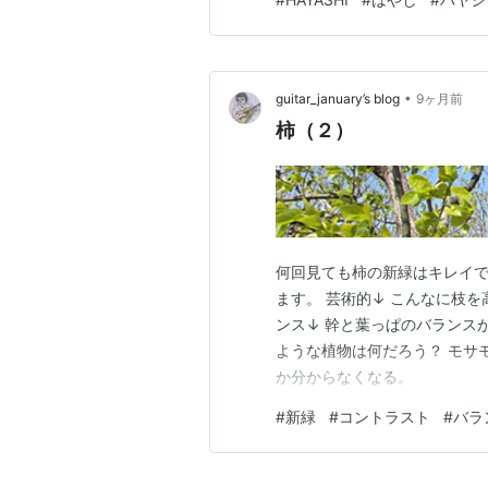
•
guitar_january’s blog
9ヶ月前
柿（２）
何回見ても柿の新緑はキレイ
ます。 芸術的↓ こんなに枝
ンス↓ 幹と葉っぱのバランス
ような植物は何だろう？ モサ
か分からなくなる。
#
新緑
#
コントラスト
#
バラ