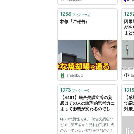
質問
が、
で、
1258
125
ブックマーク
それ
林修『ご報告』
因果
書...
があ
まと
レート
Ri
ameblo.jp
ta
1073
101
ブックマーク
【4461】統合失調症等の妄
【感
想はその人の論理的思考力に
で紹
よって形態が変わるのでしょ
対策
うか | Dr林のこころと脳の相
話題
Q: 20代男性です。 統合失調症な
談室
ねる
どで、第三者から見れば到底辻褄
の合っていない妄想を本当のこと