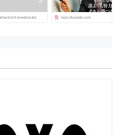
fehack2ch.livedoor.biz
next.rikunabi.com