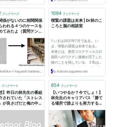
に入る前に、長文になります
さんは一見すると非常に物腰柔ら
質問に関わってくることなの
かで礼儀正しい人物なのですが、
少し、コンサータ の服用と
指示を理解できない、ミスを繰り
2
1094
ブックマーク
ブックマーク
による私自身の感じたことを
返す、被害者意識が強い、他人
関係がないのに相関関係
喫緊の課題は未来 | Dr林のこ
に...
らわれる４つのケースを
ころと脳の相談室
めてみたよ（質問テンプ
付き） - Take a
1 いまは2021年7月である。 い
sk：林岳彦の研究メモ
ま、喫緊の課題は未来である。
未来とは、新型コロナウィルスの
国民へのワクチン接種が完了した
後のことを指している。 2 私はこ
の文章を2021年7月4日の夜に書
kehiko-i-hayashi.hatenablog.com
kokoro.squares.net
いている。 いま、日本でもワク
チン接種が着々と進みつつある。
ワクチン供給の遅れや不均衡など
8
854
ブックマーク
ブックマーク
数々の問題はあるが、コロナ禍は
想】昨日の林先生の番組
【いつやるか？今でしょ！】
こ...
介されていた「ストレス
林先生のキャリアパス「勝て
」が良さげだと俺の中で
る場所で誰よりも努力する。
に : ライフハックちゃん
それが勝つための最強の法
弐式
則」 - リクナビNEXTジャー
ナル