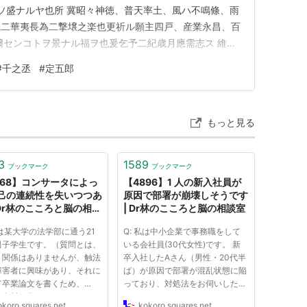
何ソ盛ナルヤ也所 冀昭々神徳、普天率土、風ハ不鳴條、雨
仁二華夷長為二撃壌之楽也更祈ル願主四戸、産業永昌、百
爾センコトヲ景ナル福ヲ也爰乞予二紀歳月應需志ス 維時
沙門中巌撰併書願主菅野吉左衛門伊信林茂兵衛柱矩岡本
#
千之丞
#
定五郎
AIによる読み下し文】 本郷、二鎮たる厳島大明神を奉
天宮精緻、壮麗を極…
もっと見る
3
1589
ブックマーク
ブックマーク
868】コンサータによっ
【4896】1 人の新入社員が
己の連続性を失いつつあ
原因で部署が崩壊しそうです
| Dr林のこころと脳の相談
| Dr林のこころと脳の相談室
私は某大学の法学部に通う21
Q: 私は中小企業で事務職をして
男子学生です。（質問とは、
いる会社員(30代女性)です。 新
、関係はありませんが、触法
卒入社したAさん（男性・20代半
障害者に興味があり、それに
ば）が原因で部署が混乱状態に陥
て卒業論文を書くため、
っており、対処法をお伺いしたく
、資料を集めております。）
メールさせていただきました。 A
okoro.squares.net
kokoro.squares.net