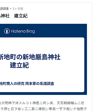
•
系譜調査
2ヶ月前
島神社 建立紀
島大明神ヲ沐スルコト神悳ニ尚シ矣、天宮精緻極ムニ壮
力ヲ擇ヒ石ヲ命シ工二新ニ琢削シ華表一宇ヲ相シテ地勢ヲ