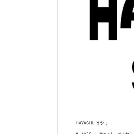
HAYASHI. はやし
#
HAYASHI
#
はやし
#
ハヤシ