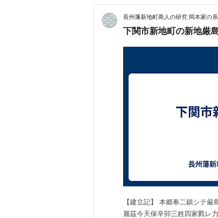
長州藩新地町商人の研究 岡本家の
下関市新地町の新地厳
【建立記】 本郷奉二鎮シテ厳
麗茲今天保辛卯三姓四家戮レ