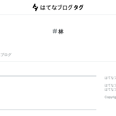
林
連ブログ
はてな
はてな
はてな
Copyrig