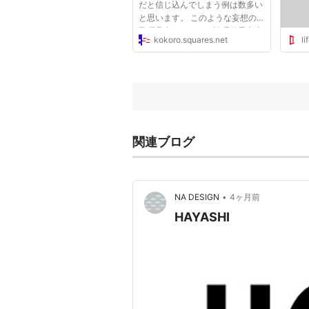
だと信じ込んでしまう例は数多い
と思います。 このような妄想の
飛躍具合は、もとの論理的思考力
kokoro.squares.net
li
やIQといったものと相関があるの
でしょうか？ また、臨床の現場
で、元々非常に論理的な方と非常
に迷信深い人の妄想の診断はど...
関連ブログ
•
NA DESIGN
4ヶ月前
HAYASHI