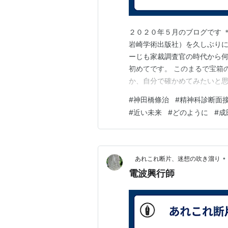
２０２０年５月のブログです ＊
岩崎学術出版社）を久しぶりに
ーじも家裁調査官の時代から
初めてです。 このまるで宝箱
か、自分で確かめてみたいと思
けで、少し整理をしながら読み
#
神田橋條治
#
精神科診断面
とを一つ，二つ。 一つめは、
#
近い未来
#
どのように
#
成
ることの大切さ。 その後、こ
•
あれこれ断片、迷想の吹き溜り
電波興行師