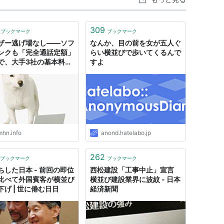
309
ブックマーク
ブックマーク
ザー逃げ場なし――ソフ
なんか、目の前を女が五人ぐ
ンクも「完全通話定額」
らい横並びで歩いてくるんで
で、大手3社の基本料は
すよ
0円横並びに – すまほ
mhn.info
anond.hatelabo.jp
262
ブックマーク
ブックマーク
ちした日本 - 前回の即位
西松建設「工事中止」宣言
比べて外国賓客が横並び
横並び建設業界に波紋 - 日本
下げ | 世に倦む日日
経済新聞