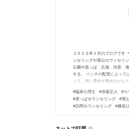
２０２３年１月のブログです 
ンセリングや里山カウンセリ
公園や原っぱ、広場、河原、
する。 ベンチの配置によって
って、同じ景色を眺めながらク
散歩中の人が通ることもある
#
臨床心理士
#
赤坂正人
#
カ
いているような感じで、秘密も
#
原っぱカウンセリング
#
里
の神田橋條治さんが、ベンチに
#
訪問カウンセリング
#
横並
ネットで話題