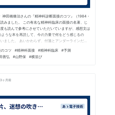
 神田橋條治さんの『精神科診断面接のコツ』（1984・
読みました。 この有名な精神科臨床の面接の名著、じ
何度も読んで参考にさせていただいていますが、感想文は
のような本を再読して、今の力量で何をどう感じるの
いました。 あいかわらず、付箋とアンダーラインだら
進めました。 あくまでも、今の時点で印象に残ったこ
接のコツ
#
精神科面接
#
精神科臨床
#
予測
読んでいて思い出したのですが、ごく近い未来を予測す
田善弘
#
山野保
#
横並び
の予測と結果を比較する…
3ヶ月前