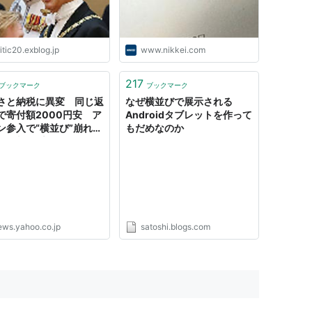
itic20.exblog.jp
www.nikkei.com
217
ブックマーク
ブックマーク
さと納税に異変 同じ返
なぜ横並びで展示される
で寄付額2000円安 ア
Androidタブレットを作って
ン参入で“横並び”崩れる
もだめなのか
レビ朝日系（ANN）） -
oo!ニュース
ews.yahoo.co.jp
satoshi.blogs.com