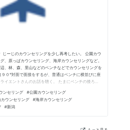
＊ じーじのカウンセリングを少し再考したい。 公園カウ
ング、原っぱカウンセリング、海岸カウンセリングなど。
海辺、林、森、里山などのベンチなどでカウンセリングを
は９０°対面で面接をするが、普通はベンチに横並びに座
ライエントさんのお話を聴く。 たまにベンチの後ろを
が、イメージとしては何か空気のカプセルの中でお話を聴
ウンセリング
#
公園カウンセリング
保持されている印象を受ける。 精神科医で精神療法家
山カウンセリング
#
海岸カウンセリング
座ってのカウンセリ…
び
#
新潟
もっと見る