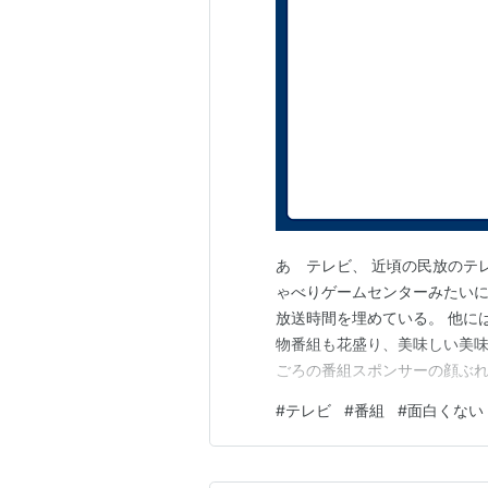
あゝテレビ、 近頃の民放のテ
ゃべりゲームセンターみたいに
放送時間を埋めている。 他に
物番組も花盛り、美味しい美味
ごろの番組スポンサーの顔ぶれ
じ。 スポンサーになりたい魅
#
テレビ
#
番組
#
面白くない
いた広告効果にも疑問が生じて
ビ離れも常態になっている。 