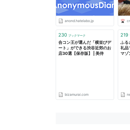
anond.hatelabo.jp
cr
230
219
ブックマーク
合コン王が選んだ「横並びデ
ふる
ート」ができる渋谷近郊のお
礼品
店30選【保存版】 | 美侍
マゾ
（テ
Yah
bizamurai.com
n