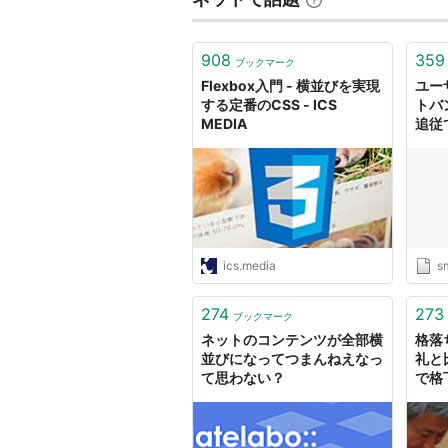
908
359
ブックマーク
Flexbox入門 - 横並びを実現
ユー
する定番のCSS - ICS
トバ
MEDIA
追従
270
ん!!
ics.media
s
274
273
ブックマーク
ネットのコンテンツが全部横
格落
並びになってつまんねえなっ
礼と
て思わない？
で格