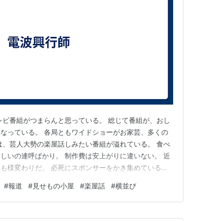
レビ番組がつまらんと思っている。 総じて番組が、おし
なっている。 各局ともワイドショーがお家芸、多くの
は、芸人大勢の楽屋話しみたい番組が溢れている。 食べ
しいの連呼ばかり。 制作費は安上がりに違いない。 近
も様変わりだ。 必死にスポンサーをかき集めている感
力的な番組編成がないからだろう。 加えて、信じられて
#
報道
#
見せもの小屋
#
楽屋話
#
横並び
いるのではないか。 多メディアの昨今、視聴者のテレ
視聴者はとっくに気…