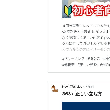
今回は実際にレッスンでも伝
😄 有料級とも言える ダンス
なく意識してほしい内容ですね
クセに直して 生活しやすい健康
人でも多くの方にベリーダンス
スライフを♪ にほんブログ村 
#
ベリーダンス
#
ダンス
#
基
~~~~~~~~~~~~~~~~~~~~~
#
健康美
#
美しい姿勢
#
歪み
~~~~ 🐰YouTube…
•
New1TR’s blog
4年前
363）正しい立ち方