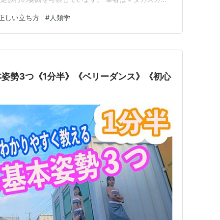
のキツネザルを観察したことから彼らの主食と、口・手足
正しい立ち方
#
人類学
を見つけ出します。 例えばラミーという木の実を主食
は固…
姿勢3つ《1分半》《ベリーダンス》《初心