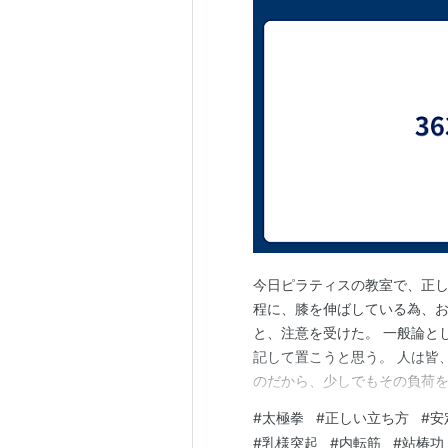
今日ピラティスの教室で、正
程に、膝を伸ばしている為、
と、注意を受けた。 一般論と
記して置こうと思う。 人は皆
のだから、少しでもその負荷
立ち方である。 その為の、最
#
太極拳
#
正しい立ち方
#
安
やかな S字を、首の部分と腰
#
乳様突起
#
内転筋
#
站椿功