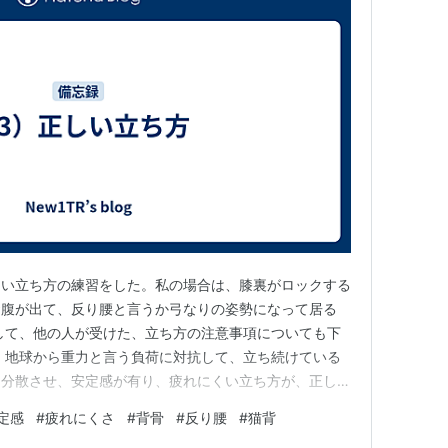
しい立ち方の練習をした。私の場合は、膝裏がロックする
お腹が出て、反り腰と言うか弓なりの姿勢になって居る
して、他の人が受けた、立ち方の注意事項についても下
、地球から重力と言う負荷に対抗して、立ち続けている
を分散させ、安定感が有り、疲れにくい立ち方が、正しい
重要ポイントが背骨で、人間の背骨は、横からみると緩
定感
#
疲れにくさ
#
背骨
#
反り腰
#
猫背
の部分の2か所で描いているのが本来の姿であり、その S