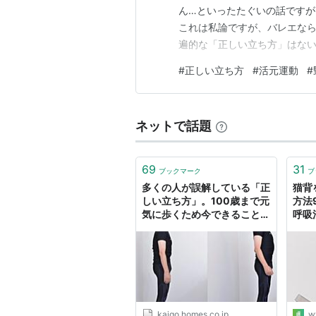
ん…といったたぐいの話です
これは私論ですが、バレエな
遍的な「正しい立ち方」はな
概念がないのですから当然です
#
正しい立ち方
#
活元運動
#
選択肢があり、それらの体勢
言えそうです。 ところが現在
ネットで話題
69
31
ブックマーク
ブ
多くの人が誤解している「正
猫背
しい立ち方」。100歳まで元
方法
気に歩くため今できることを
呼吸
教わった｜tayorini by
カー
LIFULL介護
kaigo.homes.co.jp
w