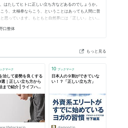
が、はたしてヒトに正しい立ち方などあるのでしょうか。
らこう、太極拳ならこう、ということはあっても人間に普
いと思っています。もともと自然界には「正しい」という
ね。 ただ人間は他の動物と違っていろいろな立ち方の
野口整体
から生じてくるさまざまな精神状態がある、ということは
では多くの場合、仙骨を前…
もっと見る
10
ックマーク
ブックマーク
を治して姿勢を良くする
日本人の９割ができていな
9選｜正しい立ち方から
い！？「正しい立ち方」
法まで紹介 | ライフハッ
・ジャパン
ww.lifehacker.jp
diamond.jp