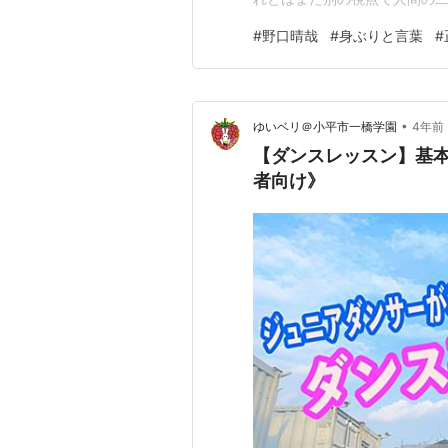
島に行き現地に生息する多数
#
野口晴哉
#
身ぶりと言葉
#
の形状が深く関係していること
にするアイアイ（表紙の写真）
•
ゆいベリ＠小平市一橋学園
4年前
【ダンスレッスン】基本
者向け》