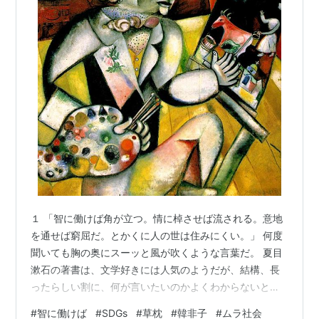
１ 「智に働けば角が立つ。情に棹させば流される。意地
を通せば窮屈だ。とかくに人の世は住みにくい。」 何度
聞いても胸の奥にスーッと風が吹くような言葉だ。 夏目
漱石の著書は、文学好きには人気のようだが、結構、長
ったらしい割に、何が言いたいのかよくわからないとこ
ろが多くて、私はほとんど読破していない。それでも、
#
智に働けば
#
SDGs
#
草枕
#
韓非子
#
ムラ社会