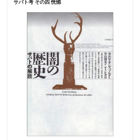
サバト考 その四 恍惚