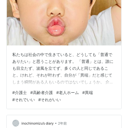
私たちは社会の中で生きていると、どうしても「普通で
ありたい」と思うことがあります。 「普通」とは、誰に
も目立たず、波風を立てず、多くの人と同じであるこ
と。けれど、それが叶わず、自分が「異端」だと感じて
しまう瞬間がある人もいるのではないでしょうか。 介護
士として老人ホームで働いていると、さまざまな価値観
#
介護士
#
高齢者介護
#
老人ホーム
#
異端
や生き方に触れる機会が多くあります。 それは、時に
#
それでいい
#
それがいい
「普通」から大きく外れているとされる人たちの人生も
含まれます。けれど、そこで見たのは、「異端」とされ
る人生の中に、計り知れない深い価値や美しさがあると
いう事実です。 異端であることへの不安 「異端」という
•
inochinomizu’s diary
2年前