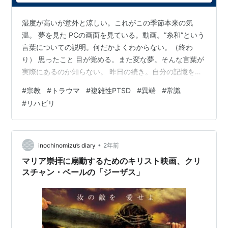
湿度が高いが意外と涼しい。これがこの季節本来の気
温。 夢を見た PCの画面を見ている。動画。”糸和”という
言葉についての説明。何だかよくわからない。（終わ
り） 思ったこと 目が覚める。また変な夢。そんな言葉が
実際にあるのか知らない。 昨日の続き。自分の記憶を探
る。病院や社会の矛盾？みたいなものはまだわかりやす
#
宗教
#
トラウマ
#
複雑性PTSD
#
異端
#
常識
い（何とかならないのか、とは思う）が、宗教などの問
#
リハビリ
題。これは手に負えない。 宗教というよりも一部の宗教
と言うべきか。（一般的な宗教団体は一部の問題ある宗
教団体の問題を見て見ぬふりをしているように見えるの
だが。彼らも一般人と同じようになかったことにして先
•
inochinomizu’s diary
2年前
に進みたいのだろうか） ”善意から他人…
マリア崇拝に扇動するためのキリスト映画、クリ
スチャン・ベールの「ジーザス」