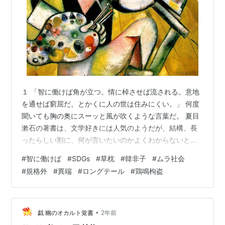
１ 「智に働けば角が立つ。情に棹させば流される。意地
を通せば窮屈だ。とかくに人の世は住みにくい。」 何度
聞いても胸の奥にスーッと風が吹くような言葉だ。 夏目
漱石の著書は、文学好きには人気のようだが、結構、長
ったらしい割に、何が言いたいのかよくわからないとこ
ろが多くて、私はほとんど読破していない。それでも、
#
智に働けば
#
SDGs
#
草枕
#
韓非子
#
ムラ社会
「草枕」のこの冒頭のフレーズだけは忘れたことがな
#
規格外
#
異端
#
ロングテール
#
鶏鳴枸盗
い。 発表から120年を経とうとする現代においても、人
の世の住みにくさの理由はほとんど変わっていない。ま
あ情に棹させば詐欺に会い、意地を通すほどのスペース
も無くなってしまったところは変わったか？ しかし、こ
•
戯 幽のオカルト覚書
2年前
の中で最も残念に思う人の世の悲しい所は、…