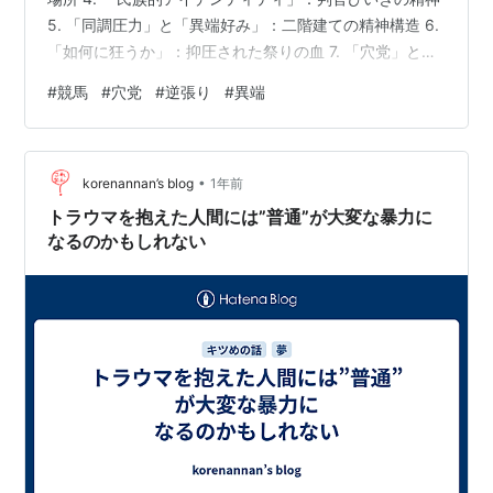
5. 「同調圧力」と「異端好み」：二階建ての精神構造 6.
「如何に狂うか」：抑圧された祭りの血 7. 「穴党」と
は：システムのバグを突く観察者 8. 「類似性」の考察：
#
競馬
#
穴党
#
逆張り
#
異端
形を変えた現代の異端 9. まとめ：可処分所得は「亡命の
パスポート」 10. 参考図書 1. 「穴党」とは：言語定義
「穴党」とは、単に高配当を狙うギャンブラーを指す言
•
葉ではない。それは、圧倒的な支持を集める「本命（マ
korenannan’s blog
1年前
ジョリティ）」を拒絶し、あえて勝算の薄…
トラウマを抱えた人間には”普通”が大変な暴力に
なるのかもしれない