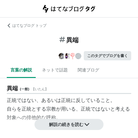
はてなブログ トップ
異端
このタグでブログを書く
言葉の解説
ネットで話題
関連ブログ
異端
(
一般
)
【
いたん
】
正統ではない、あるいは正統に反していること。
自らを正統とする宗教が用いる、正統ではないと考える
対象への排他的な呼称。
解説の続きを読む
関連キーワード