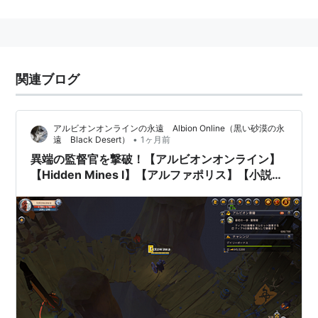
社会的弱者
エホバの証人
関連ブログ
アルビオンオンラインの永遠 Albion Online（黒い砂漠の永
•
遠 Black Desert）
1ヶ月前
異端の監督官を撃破！【アルビオンオンライン】
【Hidden Mines l】【アルファポリス】【小説家
になろう】【小説】