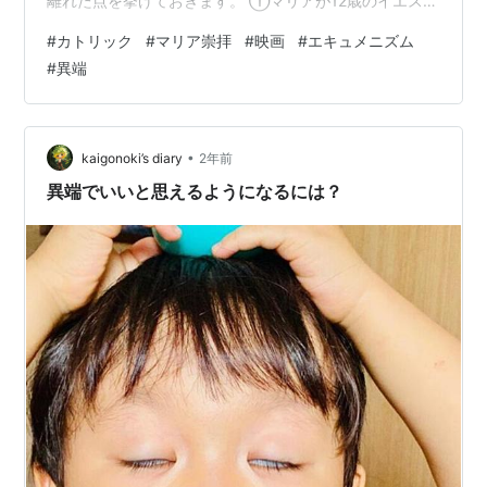
離れた点を挙げておきます。 ①マリアが12歳のイエスに
「良きサマリヤ人」の話を教えている（この時点でイエ
#
カトリック
#
マリア崇拝
#
映画
#
エキュメニズム
スは自分が神の御子である自覚がない）。 ②マリアがイ
#
異端
エスに、バプテスマのヨハネに会って洗礼を受けるよう
に勧める。 ③マリアがイエスに続いて、バプテスマのヨ
ハネから洗礼を受ける。 ④洗礼後も迷うイエスがマリア
に導きを聞く。 ⑤マリアがバラバに愛を説教する。 ⑥
•
kaigonoki’s diary
2年前
マリアが空っ…
異端でいいと思えるようになるには？