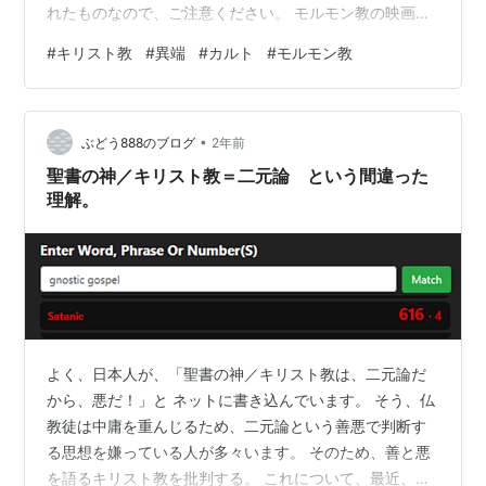
れたものなので、ご注意ください。 モルモン教の映画
（自動翻訳したもの） 基本的にどんなキリストの映画で
#
キリスト教
#
異端
#
カルト
#
モルモン教
も多少の脚色は含まれていますが、この映画では特に、
「サマリアの女とイエスの対話のシーン」において、
「神は霊である」（ヨハネ4:24）というセリフが省かれ
•
ています。 これはモルモン教の教義において、「父なる
ぶどう888のブログ
2年前
神が霊」であっては困るためと思われます（モ…
聖書の神／キリスト教＝二元論 という間違った
理解。
よく、日本人が、「聖書の神／キリスト教は、二元論だ
から、悪だ！」と ネットに書き込んでいます。 そう、仏
教徒は中庸を重んじるため、二元論という善悪で判断す
る思想を嫌っている人が多々います。 そのため、善と悪
を語るキリスト教を批判する。 これについて、最近、神