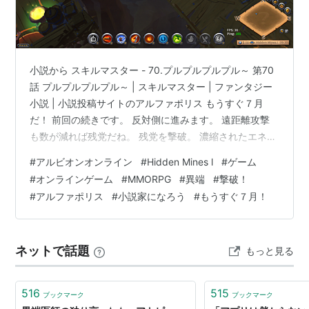
小説から スキルマスター - 70.プルプルプルプル～ 第70
話 プルプルプルプル～ | スキルマスター | ファンタジー
小説 | 小説投稿サイトのアルファポリス もうすぐ７月
だ！ 前回の続きです。 反対側に進みます。 遠距離攻撃
も数が減れば残党だね。 残党を撃破。 濃縮されたエネル
ギーです。 なかなか良い効果です。 ボス部屋です。 ま
#
アルビオンオンライン
#
Hidden Mines l
#
ゲーム
ずは雑魚を倒しました。 ミッション完了 モブを一定数倒
#
オンラインゲーム
#
MMORPG
#
異端
#
撃破！
すミッションもあるようです。 異端の監督官 ボスです。
#
アルファポリス
#
小説家になろう
#
もうすぐ７月！
がんばってSSを撮りました。 HPと相談しながら強引に
押し切って撃破！ 紫色のチェストです。 報酬は３つ。
これぐらいは欲しいよね。 それでは、今回はこ…
ネットで話題
もっと見る
516
515
ブックマーク
ブックマーク