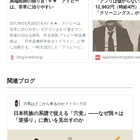
異端医師の独り言 : ☆★ アトピー
「アプリは儲からない
は、非常に治りやすい
12,962円（時給4円
「クリーニングス」が
ーをつくり続ける理由。
2012年05月26日14:47 ☆★ アトピーは、
ケティング研究所
非常に治りやすい カテゴリまかり通るウソ,
医者が治せる病気 作る病気 アトピー性皮膚
炎は、「日本皮膚科学会ガイドライン」に準
じ治療する。一時大流行した「アトピービジ
ネス*」の影響で、今だステロイドは使いた
blog.livedoor.jp
appmarketinglabo.ne
くないとか、漢方を試したいとか、食事療法
に専念する患者を散見...
関連ブログ
•
穴馬はどこから来るのか？
6ヶ月前
日本民族の系譜で捉える「穴党」――なぜ我々は
「逆張り」に救いを見出すのか