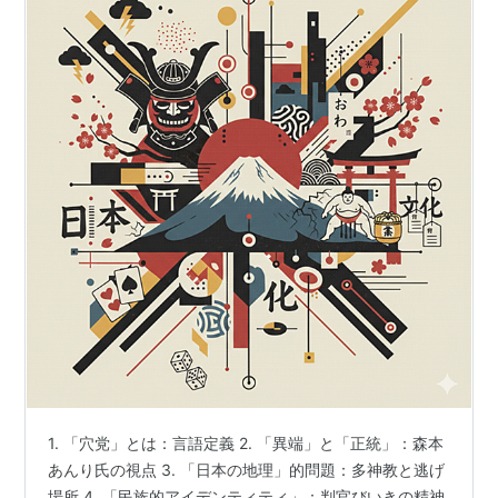
1. 「穴党」とは：言語定義 2. 「異端」と「正統」：森本
あんり氏の視点 3. 「日本の地理」的問題：多神教と逃げ
場所 4. 「民族的アイデンティティ」：判官びいきの精神