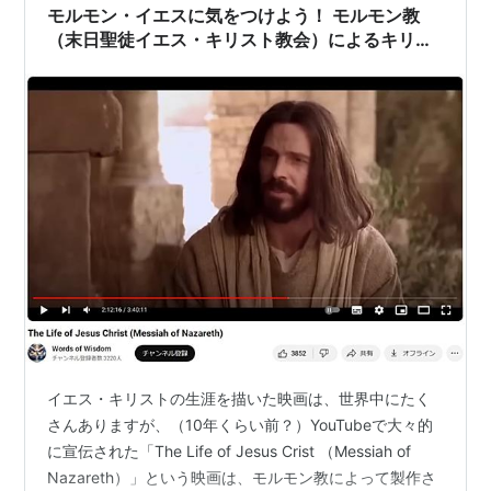
言葉には、どこかネガティブな響きがあるかもし…
モルモン・イエスに気をつけよう！ モルモン教
（末日聖徒イエス・キリスト教会）によるキリス
ト映画
イエス・キリストの生涯を描いた映画は、世界中にたく
さんありますが、（10年くらい前？）YouTubeで大々的
に宣伝された「The Life of Jesus Crist （Messiah of
Nazareth）」という映画は、モルモン教によって製作さ