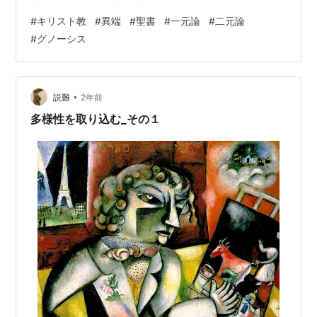
様から教えてもらったのですが、 聖書の神は、「二元
#
キリスト教
#
異端
#
聖書
#
一元論
#
二元論
論」ではないんです。 以前も書いたかもしれませんが、
#
グノーシス
聖書の神は「一元論」なのです。 こういうことを考えた
り話題にする日本人のキリスト教徒がいないため、 「キ
リスト教は二元論だ！けしからん！」と言われても、誰
も反論できません。 しかし、今後は、聖書の神/キリスト
•
説難
2年前
教 は一元論だと理解してください…
多様性を取り込む_その１