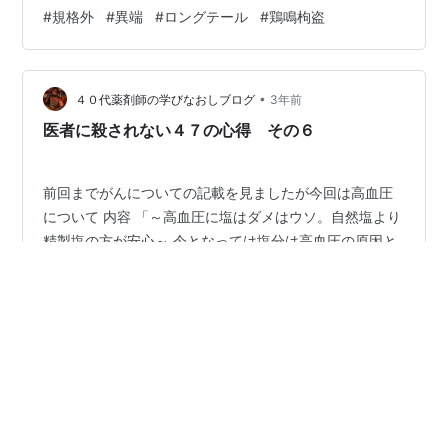
「草枕」のこの冒頭のフレーズだけは忘れたことがな
#
規格外
#
異端
#
ロングテール
#
鶏鳴枸盗
い。 発表から120年を経とうとする現代においても、人
の世の住みにくさの理由はほとんど変わっていない。ま
あ情に棹させば詐欺に会い、意地を通すほどのスペース
も無くなってしまったところは変わったか？ しかし、こ
•
４０代薬剤師の学びなおしブログ
3年前
の中で最も残念に思う人の世の悲しい所は、…
医者に殺されない４７の心得 その６
前回までがんについての記載を見ましたが今回は高血圧
について 内容 「～高血圧に塩はダメはウソ。自然塩より