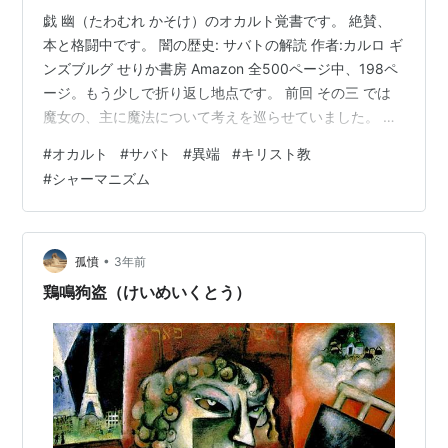
戯 幽（たわむれ かそけ）のオカルト覚書です。 絶賛、
本と格闘中です。 闇の歴史: サバトの解読 作者:カルロ ギ
ンズブルグ せりか書房 Amazon 全500ページ中、198ペ
ージ。もう少しで折り返し地点です。 前回 その三 では
魔女の、主に魔法について考えを巡らせていました。 サ
バト考 その三 魔女 - 戯 幽のオカルト覚書 さて、前回は
#
オカルト
#
サバト
#
異端
#
キリスト教
150ページ時点だったので50ページほど読み進めた現時
#
シャーマニズム
点の振り返りをしたいと思います。 この50ページで、私
が気になったワードは「恍惚」。 例えば本の160-161ペ
ージは ［地図3］ヨーロッパのシャーマニズムを背景と
する信仰、神話、儀礼 主として女性神に…
•
孤憤
3年前
鶏鳴狗盗（けいめいくとう）