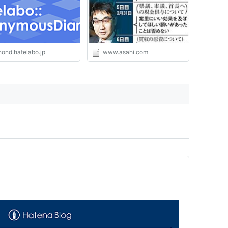
nond.hatelabo.jp
www.asahi.com