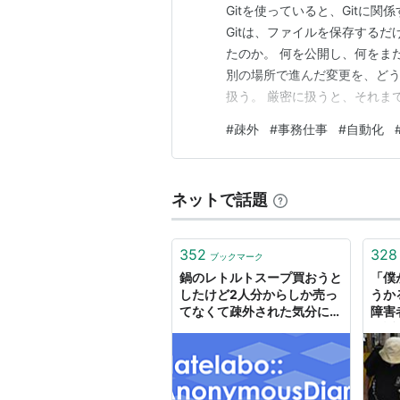
Gitを使っていると、Gitに
Gitは、ファイルを保存するだ
たのか。 何を公開し、何をま
別の場所で進んだ変更を、どう
扱う。 厳密に扱うと、それま
に見えてくる。 痒い所が、大
#
疎外
#
事務仕事
#
自動化
差分を見やすくする。 ブラン
を解消する。 不要なファイル
ネットで話題
352
328
ブックマーク
鍋のレトルトスープ買おうと
「僕
したけど2人分からしか売っ
うか
てなくて疎外された気分にな
障害
った
提訴へ