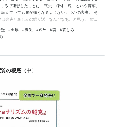
ところで連想したことは、喪失、疎外、魂、という言葉。
 読んでいても胸が痛くなるようないくつかの喪失。 そ
生は喪失と哀しみの繰り返しなんだなあ、と思う。 次
の「街」でも、人々は疎外されている。 疎外されて、生
な壁
#
重厚
#
喪失
#
疎外
#
魂
#
哀しみ
んだように生きる。 何かを恐れるように、生きる。 個
影
を生きる。…
変質の根底（中）