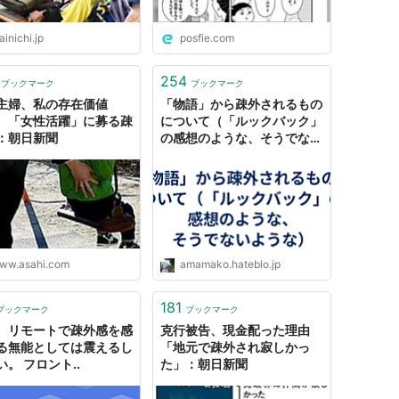
inichi.jp
posfie.com
254
ブックマーク
ブックマーク
主婦、私の存在価値
「物語」から疎外されるもの
 「女性活躍」に募る疎
について（「ルックバック」
：朝日新聞
の感想のような、そうでない
ような） - あままこのブログ
ww.asahi.com
amamako.hateblo.jp
181
ブックマーク
ブックマーク
、リモートで疎外感を感
克行被告、現金配った理由
る無能としては震えるし
「地元で疎外され寂しかっ
い。 フロント..
た」：朝日新聞