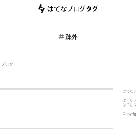
疎外
連ブログ
はてな
はてな
はてな
Copyrig