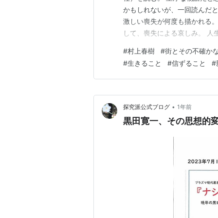
かもしれないが、一回読んだ
激しい喪失が何度も描かれる。
して、喪失による哀しみ。 人
に、疎外。 現実社会でも、壁
#
村上春樹
#
街とその不確か
き生きと生きられず、なかば死
#
生きること
#
信ずること
#
性は潰され、人々は平板な人生
•
探究派公式ブログ
1年前
黒田寛一、その思想的