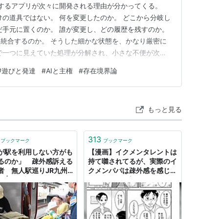
関係するアプリが次々に開発される理由が分かってくる。
けの道具ではない。 何を変更したのか。 どこから分岐し
だ手元に置くのか。 誰が変更し、どの履歴を残すのか。
統合するのか。 そうした細かな状態を、かなり厳密に
で一つに見えていた処理が分解され、小さな不便が次々
量発生する。*1 そこで、人は痒い所をかく道具を作る。
#
遊びと発達
#
AIと主権
#
存在境界論
チを切り替えやすくする。 コミット履歴を整える。 競合
…
もっと見る
313
ブックマーク
ブックマーク
が駅を利用しない方がも
【漫画】イクメンタレントは
るのか」 疎外感訴える
持て囃されてるが、実際のイ
者 無人駅巡りJR九州
クメンパパは疎外感を感じ
 | 毎日新聞
る…『男性の育児うつの話』