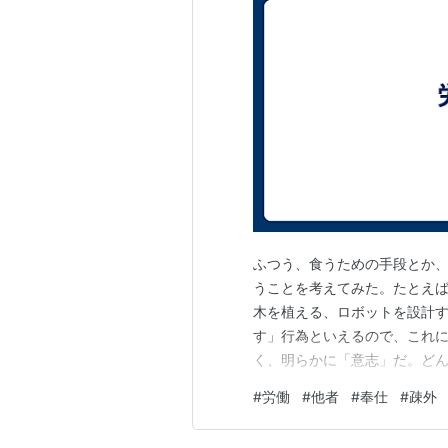
ふつう、食うための手段とか
うことを考えてみた。たとえ
木を植える、ロボットを設計
す」行為といえるので、これ
く、明らかに「意志」だ。ど
と言えそうだ。他者との関係
#
労働
#
他者
#
奉仕
#
疎外
せない。これはシュタイナー
いていないことを思えば、当