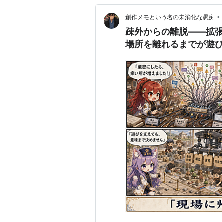
•
創作メモという名の未消化な愚痴
疎外からの離脱――拡
場所を離れるまでが遊