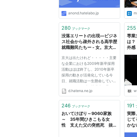
anond.hatelabo.jp
ma
280
255
ブックマーク
没落エリートの出現―ビジネ
専業
ス社会から疎外される高学歴
は？
就職難民たちー - 女。京大生
外感
の日記。
京大は出たけれど・・・・・主要
な企業における2009年新卒採用
活動はほぼ終了し、2010年新卒
採用の動きが活発化している今
日、就職活動は一生懸命している
にもかかわらず、就職先が見つか
d.hatena.ne.jp
w
らない、あるいは、希望の就職先
に内定をもらえず不本意な企業に
内定し悶々とした日々を過ごして
246
191
ブックマーク
いる高学歴大学生がここ京都大学
おいてけぼり～9060家族
実際
に...
～ 35年間ひきこもる女
じて
性 支えた父の突然死 抜け
かな
出せない“疎外感”（中京テレ
ビＮＥＷＳ） - Yahoo!ニュ