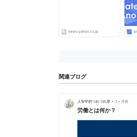
ース
news.yahoo.co.jp
a
関連ブログ
•
人智学的つれづれ草
3ヶ月前
労働とは何か？