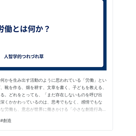
、何かを生み出す活動のように思われている「労働」とい
ば、靴を作る、畑を耕す、文章を書く、子どもを教える、
する。どれをとっても、「まだ存在しないものを呼び出
に深くかかわっているのは、思考でもなく、感情でもな
んな労働も、意志が世界に働きかける「小さな創造行為」
でみると、労働の本質を一言でいえば、「奉仕」としか表
#
創造
経済思想の核心なのだが、人は自分のためにはほとんど働
然の構造といえる。パン職人は自分…