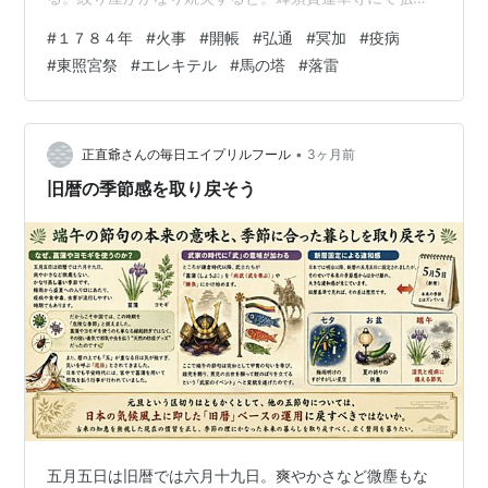
大師９５０回忌のため、先月２４日より当２１日まで、
#
１７８４年
#
火事
#
開帳
#
弘通
#
冥加
#
疫病
本尊大師を開帳する。大法会曼荼羅供練行列は５日・６
#
東照宮祭
#
エレキテル
#
馬の塔
#
落雷
日・７日の３日間行われる。ただし、５日は足揃い（予
行演習）で、この日程に変更はなし。同所西光寺にて、
赤津の万徳寺霊宝を弘通する。金塚町万福寺にて、常州
板敷山の宝物を弘通する。馬嶋明眼院の西の松葉村光暁
•
正直爺さんの毎日エイプリルフール
3ヶ月前
寺にて、濃州今津の無量院霊宝を弘通する。枇杷島の下
旧暦の季節感を取り戻そう
の…
五月五日は旧暦では六月十九日。爽やかさなど微塵もな