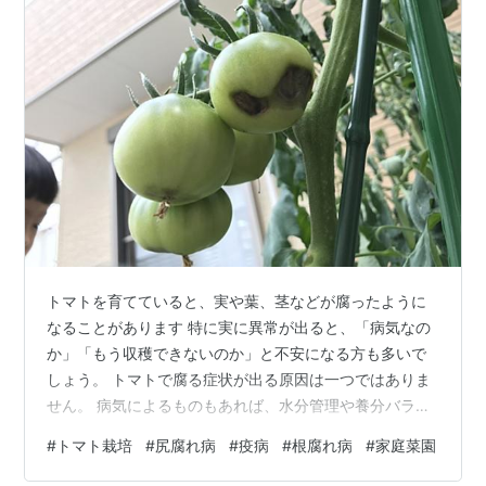
トマトを育てていると、実や葉、茎などが腐ったように
なることがあります 特に実に異常が出ると、「病気なの
か」「もう収穫できないのか」と不安になる方も多いで
しょう。 トマトで腐る症状が出る原因は一つではありま
せん。 病気によるものもあれば、水分管理や養分バラン
スの乱れによるものもあります。 原因によって対策が異
#
トマト栽培
#
尻腐れ病
#
疫病
#
根腐れ病
#
家庭菜園
なるため、まずはどこに症状が出ているのかを確認する
ことが大切です。 ここでは、茎葉、根、実が腐る主な原