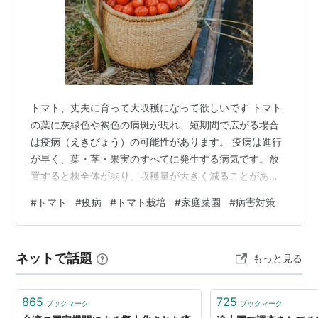
トマト、丈夫に育って大収穫になって欲しいです トマト
の葉に灰緑色や褐色の病斑が現れ、短期間で広がる場合
は疫病（えきびょう）の可能性があります。 疫病は進行
が早く、葉・茎・果実のすべてに発生する病気です。放
置すると株全体が弱り、収穫量が大きく減ることがあり
ます。 特に雨が多い時期や湿度の高い環境では発生しや
#
トマト
#
疫病
#
トマト栽培
#
家庭菜園
#
病害対策
すいため、予防と早期発見が重要です。 この記事では、
トマト疫病の症状、原因、予防方法、発生後の対処法ま
で分かりやすく紹介します。 ■ 疫病とは？ 疫病はカビ
ネットで話題
もっと見る
（卵菌類）が原因で発生する病気です。多くの野菜で発
生しますが、特にトマトやジャガイモなどナス科植物で
被害が出やすくなります。 葉・茎・果実…
865
725
ブックマーク
ブックマーク