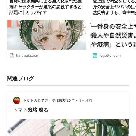
台湾の国家機関による擬人化された疫
途上国で調査をしてる
病キャラクターが魅惑の悪役すぎると
身の安全上ヤバいのは
話題に | カラパイア
然災害よりも、寄生虫
う話が具体的かつ壮絶
karapaia.com
togetter.com
関連ブログ
•
トマトの育て方｜夢印栽培20年
2ヶ月前
トマト栽培 腐る