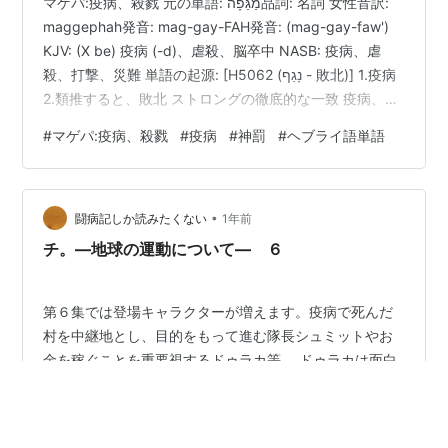
マゲパ:疫病、殺戮 元の単語: מַגֵּפָה品詞: 名詞 女性音訳:
maggephah発音: mag-gay-FAH発音: (mag-gay-faw')
KJV: (X be) 疫病 (-d)、虐殺、脳卒中 NASB: 疫病、虐
殺、打撃、災難 単語の起源: [H5062 (נָגַף - 敗北)] 1.疫病
2.類推すると、敗北 ストロングの徹底的な一致 疫病、虐
殺、脳卒中になる ナガフから;疫病。 類推すると、敗北 -
#
マゲパ:疫病、殺戮
#
疫病
#
神罰
#
ヘブライ語単語
- (X be) 疫病 (-d)、虐殺、脳卒中。 ヘブライ語のナガフ
を参照してください NASの網羅的なコンコーダンス 単語
の起源ナガフ 意味打撃、殺戮、疫病、疫病 NAS…
•
闘病記しか読みたくない
1年前
チ。―地球の運動について― ６
第６集では登場キャラクターが増えます。疫病で死んだ
村を中継地とし、目的をもって進む隊長シュミットやお
金を稼ぐことを重要視するドゥラカ等。 ドゥラカは面白
いキャラクターで独特の逞しさがあります。記憶力が良
いのはこの時代での生きる力になっている気がします。
(録音する等もできないし) 成長したヨレンタが登場した
#
チ。―地球の運動について― ６
#
魚豊
#
疫病