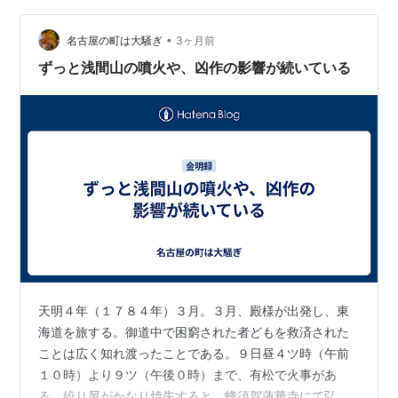
因と対策について紹介します。 ■ 茎や葉が腐るように見
•
える 茎や葉に黒っぽい病斑が現れ、腐ったように見える
名古屋の町は大騒ぎ
3ヶ月前
場合は疫病の可能性があります。 初期症状では葉や茎に
ずっと浅間山の噴火や、凶作の影響が続いている
水が染み込んだような病斑が現れま…
天明４年（１７８４年）３月。３月、殿様が出発し、東
海道を旅する。御道中で困窮された者どもを救済された
ことは広く知れ渡ったことである。９日昼４ツ時（午前
１０時）より９ツ（午後０時）まで、有松で火事があ
る。絞り屋がかなり焼失すると。蜂須賀蓮華寺にて弘法