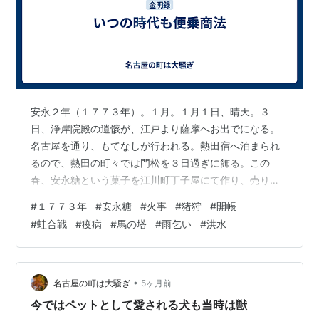
安永２年（１７７３年）。１月。１月１日、晴天。３
日、浄岸院殿の遺骸が、江戸より薩摩へお出でになる。
名古屋を通り、もてなしが行われる。熱田宿へ泊まられ
るので、熱田の町々では門松を３日過ぎに飾る。この
春、安永糖という菓子を江川町丁子屋にて作り、売り出
す。表には以南鐐八丁換小判一両、裏には銀座常是とあ
#
１７７３年
#
安永糖
#
火事
#
猪狩
#
開帳
る。これは去年より初めて通用を仰せ付けられた弐朱銀
#
蛙合戦
#
疫病
#
馬の塔
#
雨乞い
#
洪水
の形である。中嶋郡長野村庄屋は次郎丸村の庄屋へ金を
貸していたところ、この度長野村の地頭山澄将監より百
姓へ御用金が渡ることになり、このため長野村の庄屋は
次郎丸村の庄屋に金を返してくれるよう話したが、金を
•
名古屋の町は大騒ぎ
5ヶ月前
返さなかったので、長野村の若い者と申し合わせて１５
今ではペットとして愛される犬も当時は獣
０人…