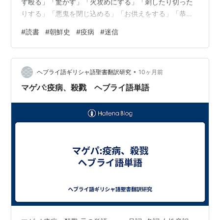
ず殴る」「驚かす」「火攻めにする」「刺したり切った
りする」「悪鬼を閉じ込める」「お供えをする」「恭順
な態度を示す」「お札を貼る」「他の鬼神を頼る」「薬
#
読書
#
朝鮮史
#
疫病
#
迷信
や飲食で治す」「お墓参りをする」「色や味や音や匂い
で退散させる」「動植物等に触る」「陰陽の気を利用す
る」の14種類に分類した。これらは病気の種類によって
•
効いたり効かなかったりするが、その関係をまとめると
ヘブライ語ギリシャ語聖書翻訳研究
10ヶ月前
下表のようになる。 マラリヤ患者は急に驚かせれば治る
マゲパ:疫病、殺戮 ヘブライ語単語
と信じられていたため、橋の上から川に突き落とさ…