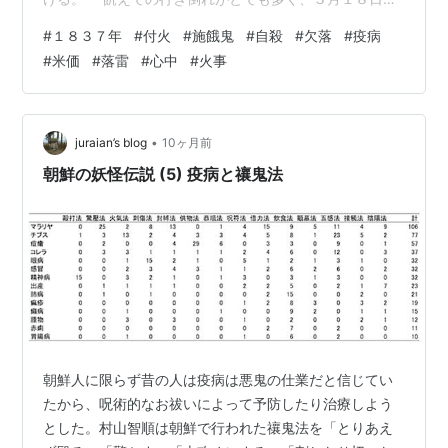
は府下万松寺において無縁のための大施餓鬼が行われ
#
１８３７年
#
付火
#
施餓鬼
#
自殺
#
欠落
#
疫病
る。一 ３月１５日夜、清水町川口屋又兵衛の妻には密夫
#
米価
#
落雷
#
心中
#
火事
がいた。妻がこの密夫と駆け落ちした後、亭主が自害す
ると。一 ４月１日夜、駿河町の菊屋という油屋の家を打
ち壊す。油屋は日ごろから憎まれており、少しも施しを
行わないのでこの如くと。一 この春の末からの飢饉で疫
•
juraian’s blog
10ヶ月前
病が大流行する。このためいろいろなまじないが…
朝鮮の妖怪伝説 (5) 疫病と禳鬼法
朝鮮人に限らず昔の人は疫病は悪鬼の仕業だと信じてい
たから、呪術的なお祓いによって予防したり治療しよう
とした。村山智順は朝鮮で行われた禳鬼法を「とりあえ