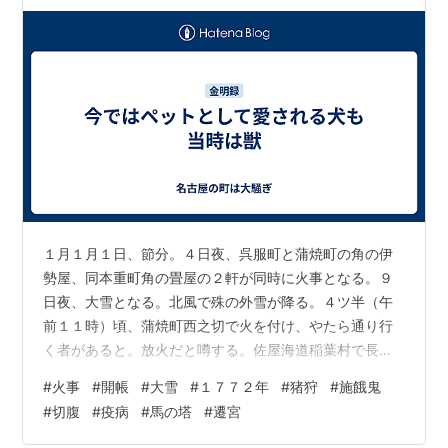
１月１月１日、節分。４日夜、呉服町と蒲焼町の角の伊
勢屋、同本重町角の畳屋の２軒が同時に火事となる。９
日夜、大雪となる。北風で殊の外雪が降る。４ツ半（午
前１１時）頃、蒲焼町西之切で火を付け、やたら通り行
く者があると。放火だと噂する。佐屋海道稲葉村で長光
寺親鸞聖人像を出開帳する。２０日夜、巾下枝郷町より
#
火事
#
開帳
#
大雪
#
１７７２年
#
猪狩
#
施餓鬼
７ツ半（午前５時）頃出火する。新道筋・江戸屋筋が焼
#
切腹
#
疫病
#
馬の塔
#
遷宮
け、６ツ半（午前７時）頃、江川筋へ火が廻り、その西
側で火が鎮まる。２５日夜、植田山のあたりで猪狩が行