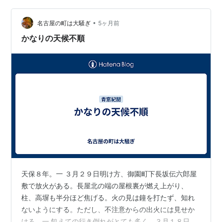
われる。人足の数は５万人と。猪１０疋、鹿１０疋、兎
１匹を獲る。２８日、また植田山で猪狩が行われる。鹿
•
名古屋の町は大騒ぎ
5ヶ月前
３疋を生け捕る。同夜４ツ半（午後１１時）頃、納屋
かなりの天候不順
裏…
天保８年。一 ３月２９日明け方、御園町下長坂伝六郎屋
敷で放火がある。長屋北の端の屋根裏が燃え上がり、
柱、高塀も半分ほど焦げる。火の見は鐘を打たず、知れ
ないようにする。ただし、不注意からの出火には見せか
ける。一 飢えての行き倒れがとても多く、３月１８日に