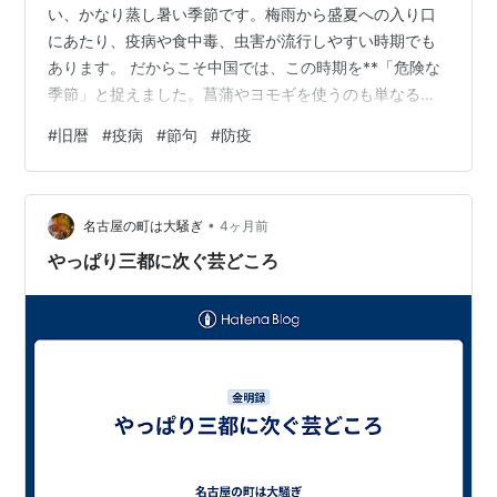
い、かなり蒸し暑い季節です。梅雨から盛夏への入り口
にあたり、疫病や食中毒、虫害が流行しやすい時期でも
あります。 だからこそ中国では、この時期を**「危険な
季節」と捉えました。菖蒲やヨモギを使うのも単なる縁
起担ぎではなく、その強い香気で邪気や虫を払う“天然の
#
旧暦
#
疫病
#
節句
#
防疫
防疫グッズ”**だったのです🌿 ​ また、暦の上でも「五」
が重なる日は気が強すぎ、災いを呼ぶ「厄日」とされて
きました。日本でも平安時代には、宮中で菖蒲を用いて
•
邪気を払う行事が行われていました。 ​ところが鎌倉時代
名古屋の町は大騒ぎ
4ヶ月前
以降、武士たちが「菖蒲（しょうぶ）」を**「尚武（武
やっぱり三都に次ぐ芸どころ
を尊ぶ）」や「勝負」**にかけ…