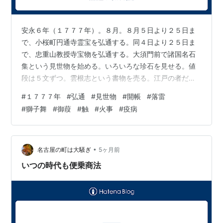
安永６年（１７７７年）。８月。８月５日より２５日ま
で、小桜町円通寺霊宝を弘通する。同４日より２５日ま
で、忠重山教授寺宝物を弘通する。大須門前で諸国名石
集という見世物を始める。いろいろな珍石を見せる。値
段は５文ずつ。雲根志という書物を売る。江戸の者だ
と。惣髪（月代を剃らず髪を後ろで結んだ髪型）の人で
#
１７７７年
#
弘通
#
見世物
#
開帳
#
落雷
ある。近年、名古屋の町々で饂飩屋に若い女を数多く抱
#
獅子舞
#
御葭
#
触
#
火事
#
疫病
え、派手な前垂をさせて出女（客引き）同様に仕立て、
酒の相手をさせたので昼夜を問わず遊びに客がたくさん
やって来る。この類の茶屋は上町あたりにも次第に出来
て流行る。茶屋の中に若い女を抱えおくことは固く禁止
•
名古屋の町は大騒ぎ
5ヶ月前
するとの触がある。これに背いた者は所払いとなり、町
いつの時代も便乗商法
代…