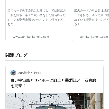
曽波神駅
そばのかみ
-
石巻駅
いしのまき
仙石線
楽天カードの本会員は旦那にし、私は家族カ
楽天カードの本会員は旦
ードを持ち、楽天で買い物をした場合私今貯
ードを持ち、楽天で買い
陸前稲井駅
りくぜんいない
-
めている楽天市場でのポイントに付与でき
めている楽天市場でのポ
る？
る？
渡波駅
わたのは
-
万石浦駅
まんごくうら
-
www.sanriku-kahoku.com
sanriku-kahoku.com
沢田駅
さわだ
-
浦宿駅
うらしゅく
-
関連ブログ
女川駅
おながわ
-
•
旅の途中
1年前
白い宇宙船とサイボーグ戦士と墨廼江と 石巻線
○
リスト::鉄道路線
を完乗！
*1
:
2015年3月21日に
女川駅
を内陸側に150m移設したた
め、営業キロが2015年3月14日付で44.9kmから0.2km