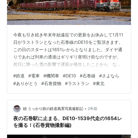
今夜も引き続き年末年始遠征での更新をお休みして1月11
日がラストランとなった石巻線のDE10をご覧頂きます。
この日のスタートは1651レからとなりました。ダイヤ通
りであれば列車の通過はギリギリ夜明け前なのですが、
前日に降った雪の影響で遅延が発生したことから、なん
と驚いたことに快晴の空に太陽が顔を出してくれた頃に
#
鉄道
#
電車
#
機関車
#
DE10
#
石巻線
#
さよなら
やってきてくれました。時間的に編成の側面に当たる陽
#
ありがとう
#
石巻貨物
#
ラストラン
#
東北
はちょっと弱いのですがまさか雪景色とDE10のラストラ
ンを切り取ることが出来ました。昨日は多くの皆さんに
フォローして頂きました。誠にありがとうございまし
た。 石巻線(涌谷～前谷地)2025/1/11/7：53撮影
•
続 うっかり鉄の鉄道風景写真撮影記
2年前
GFX100Ⅱ GF100…
夜の石巻駅に止まる、DE10-1539代走の1654レ
を撮る！(石巻貨物撮影編)