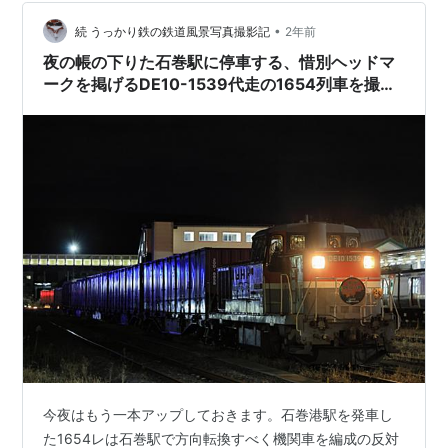
るより、コストカットになるという考え方をもつ自治体
でした。 映画館があったところは、市議会の…
•
続 うっかり鉄の鉄道風景写真撮影記
2年前
夜の帳の下りた石巻駅に停車する、惜別ヘッドマ
ークを掲げるDE10-1539代走の1654列車を撮
る！
今夜はもう一本アップしておきます。石巻港駅を発車し
た1654レは石巻駅で方向転換すべく機関車を編成の反対