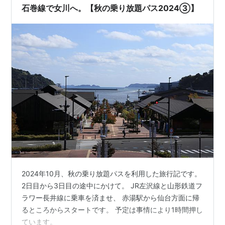
間の停車であることを告げる。ってこと…
石巻線で女川へ。【秋の乗り放題パス2024③】
2024年10月、秋の乗り放題パスを利用した旅行記です。
2日目から3日目の途中にかけて。 JR左沢線と山形鉄道フ
ラワー長井線に乗車を済ませ、 赤湯駅から仙台方面に帰
るところからスタートです。 予定は事情により1時間押し
ています。