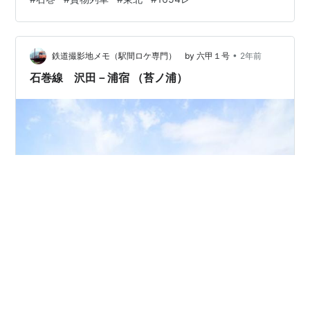
所に止まってくれたのは○仙石線貨物支線(石巻
港)2024/12/14/18：49撮影EOSR5 RF70-200 F2.8L IS
焦点距離 157mm(35mm換算)ISO 250 7011-3 KATO カ
トー DE10 JR貨物更新色 Nゲー…
•
鉄道撮影地メモ（駅間ロケ専門） by 六甲１号
2年前
石巻線 沢田－浦宿 （苔ノ浦）
上り 普通 1630D 小牛田行 2015年3月撮影（後追い） 石