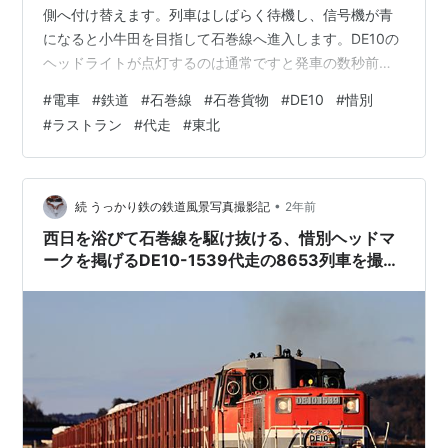
側へ付け替えます。列車はしばらく待機し、信号機が青
になると小牛田を目指して石巻線へ進入します。DE10の
ヘッドライトが点灯するのは通常ですと発車の数秒前。
今回も同様でした。そんなタイミングを狙って今回は高
#
電車
#
鉄道
#
石巻線
#
石巻貨物
#
DE10
#
惜別
いところからではなく線路脇でシャッターを切ってみま
#
ラストラン
#
代走
#
東北
した。 敢えてバルブ撮影はせず石巻線(石
巻)2025/1/11/18：41撮影EOSR1 RF70-200 F2.8L IS焦
点距離 111mm(35mm換算)ISO 5000↓同時撮影の動画は
こちら↓ TOMIX JR EF63形電気機関車…
•
続 うっかり鉄の鉄道風景写真撮影記
2年前
西日を浴びて石巻線を駆け抜ける、惜別ヘッドマ
ークを掲げるDE10-1539代走の8653列車を撮
る！