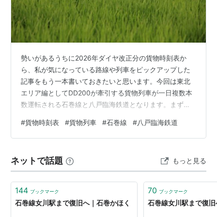
石巻駅
−
渡波駅
間は2012年3月17日に復旧。
渡波駅
−
浦宿駅
間は2013年3月16日に復旧。
2015年3月21日、
浦宿駅
−
女川駅
間 2.3kmの運転が再開
され、全線復旧。
勢いがあるうちに2026年ダイヤ改正分の貨物時刻表か
駅一覧
ら、私が気になっている路線や列車をピックアップした
記事をもう一本書いておきたいと思います。今回は東北
駅名
よみ
接続路線
エリア編としてDD200が牽引する貨物列車が一日複数本
「えき」は略
数運転される石巻線と八戸臨海鉄道となります。まずは
小牛田駅
こごた
東北本線
・
陸羽東線
私の地元を走る石巻線からです。小牛田～石巻港間を定
#
貨物時刻表
#
貨物列車
#
石巻線
#
八戸臨海鉄道
期列車が4往復、臨時列車が2往復設定されております。
上涌谷駅
かみわくや
-
【下り】 1651レ 小牛田604-622 石巻713-820 石巻港
涌谷駅
わくや
-
831 日曜運休 303仕業① 1655レ 小牛田1027-1112 涌谷
ネットで話題
もっと見る
1120 前谷地1128 鹿又1139 石巻1150-1250 陸前山下
前谷地駅
まえやち
気仙沼線
1255 石巻港1301…
佳景山駅
かけやま
-
144
70
ブックマーク
ブックマーク
石巻線女川駅まで復旧へ｜石巻かほく
石巻線女川駅まで復旧
鹿又駅
かのまた
-