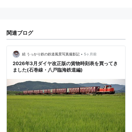
小牛田駅
−
前谷地駅
は仙台方面と
三陸縦貫線
とを結ぶ連
絡線の役割を果たし、1日2往復の快速
南三陸
ほか気仙沼
線方面への直通列車が存在した。
海に近い所を走る路線ではあるが、
万石浦駅
までは両側
関連ブログ
に山が見え、盆地を走っているような感じがする。
沢田
駅
から
浦宿駅
までの間は、南側の車窓に
万石浦
が広が
る。
•
続 うっかり鉄の鉄道風景写真撮影記
5ヶ月前
2026年3月ダイヤ改正版の貨物時刻表を買ってき
2011年3月11日の
東日本大震災
で被災。
ました(石巻線・八戸臨海鉄道編)
小牛田駅
−
石巻駅
間は2011年5月29日に復旧。震災によ
る
気仙沼線
被災に伴い、直通していた
快速南三陸
の運転
は中止となった。
2011年12月からは、被災した
仙石線
の輸送を兼ね、
快速
南三陸
のダイヤを活用した
石巻駅
−
仙台駅
間の直通快速
を運転開始。
仙石線
全線運転再開に伴い、2015年5月29
日限りで運転を終了。