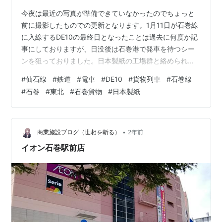
今夜は最近の写真が準備できていなかったのでちょっと
前に撮影したものでの更新となります。1月11日が石巻線
に入線するDE10の最終日となったことは過去に何度か記
事にしておりますが、日没後は石巻港で発車を待つシー
ンを狙っておりました。日本製紙の工場群と絡められる
のもこれが最後。煙突から昇る煙の合間に見え隠れする
#
仙石線
#
鉄道
#
電車
#
DE10
#
貨物列車
#
石巻線
月と一緒に切り取ってみました。 仙石線貨物支線(石巻
#
石巻
#
東北
#
石巻貨物
#
日本製紙
港)2025/1/11/16：44撮影EOSR1 RF28-70 F2L焦点距離
28mm(35mm換算)ISO 3200 ランキング参加中鉄道 ラン
キング参加中写真・カメラ ランキング参加中旅行
•
商業施設ブログ（世相を斬る）
2年前
イオン石巻駅前店