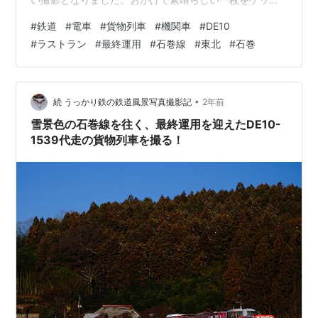
することが出来ました。事前に数時間かけて準備された
#
鉄道
#
電車
#
貨物列車
#
機関車
#
DE10
方々には誠に感謝です。ありがとうございました。 素晴
#
ラストラン
#
最終運用
#
石巻線
#
東北
#
石巻
らしいヘッドマークでした石巻線( ～ )2025/1/11/12： 撮
影GFX100S GF100-200mmF5.6 R LM OIS WR焦点距離
174mm(35mm換算 137㎜)ISO 250 ↓同時撮影の動画は
こちら↓ ［鉄道模…
•
続 うっかり鉄の鉄道風景写真撮影記
2年前
雪景色の石巻線を往く、最終運用を迎えたDE10-
1539代走の貨物列車を撮る！