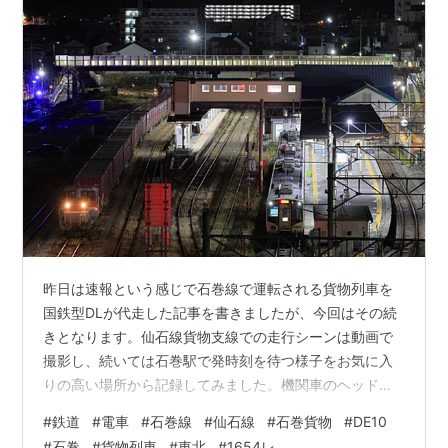
昨日は速報という感じで石巻線で運転される貨物列車を
国鉄型DLが代走した記事を書きましたが、今回はその続
きとなります。仙石線貨物支線での走行シーンは動画で
撮影し、続いては石巻駅で発時刻を待つ様子をお気に入
りの高い場所から記録してみました。機関車のヘッドラ
イトが点灯するのは発車の数分前なのでそれを待ってシ
#
鉄道
#
電車
#
石巻線
#
仙石線
#
石巻貨物
#
DE10
ャッターを切りました。 機関車に障害物がかからない場
#
石巻
#
貨物列車
#
東北
#
1654レ