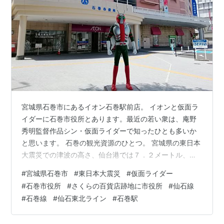
宮城県石巻市にあるイオン石巻駅前店。 イオンと仮面ラ
イダーに石巻市役所とあります。最近の若い衆は、庵野
秀明監督作品シン・仮面ライダーで知ったひとも多いか
と思います。 石巻の観光資源のひとつ。 宮城県の東日本
大震災での津波の高さ、仙台港では７．２メートル、石
巻では、８．６メートル以上だったようです。 若手漁師
#
宮城県石巻市
#
東日本大震災
#
仮面ライダー
らでつくる一般社団法人フィッシャーマン・ジャパンの
#
石巻市役所
#
さくらの百貨店跡地に市役所
#
仙石線
売場もありました。そんなイオンの前、２００８年に閉
#
石巻線
#
仙石東北ライン
#
石巻駅
店したさくらの百貨店石巻店のあとに、石巻市役所が２
０１０年３月に移転してきました。新庁舎を新たにつく