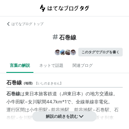
はてなブログ トップ
石巻線
このタグでブログを書く
言葉の解説
ネットで話題
関連ブログ
石巻線
(
地理
)
【
いしのまきせん
】
石巻線
は
東日本旅客鉄道
（
JR東日本
）の
地方交通線
。
小牛田駅
−
女川駅
間44.7km
*1
で、全線単線非電化。
運行区間は
小牛田駅
−
前谷地駅
、
前谷地駅
−
石巻駅
、
石
解説の続きを読む
巻駅
−
女川駅
の3区間に分かれ、区間内で折返す列車
や、2区間・3区間に跨る列車が設定されている。