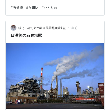
#
石巻線
#
女川駅
#
ひとり旅
•
続 うっかり鉄の鉄道風景写真撮影記
1年前
日没後の石巻港駅