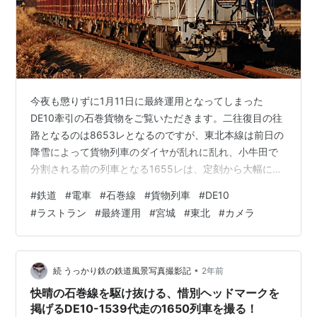
今夜も懲りずに1月11日に最終運用となってしまった
DE10牽引の石巻貨物をご覧いただきます。二往復目の往
路となるのは8653レとなるのですが、東北本線は前日の
降雪によって貨物列車のダイヤが乱れに乱れ、小牛田で
分割される前の列車となる1655レは、定刻から大幅に遅
れて12:00を過ぎても宮城野貨物駅を発車していない状況
#
鉄道
#
電車
#
石巻線
#
貨物列車
#
DE10
でした。1650レの撮影後には少しでも良い立ち位置を確
#
ラストラン
#
最終運用
#
宮城
#
東北
#
カメラ
保しようと食事も取らずに向かった草刈道踏切でした
が、せっかくの快晴なのに通過するのは普通列車ばかり
でヤキモキする時間が続きました。すると撮影地に集ま
った人だかりのどこからか発駅(宮城野)を出た、そしてし
•
続 うっかり鉄の鉄道風景写真撮影記
2年前
ばらく小牛田に着いたらしい…
快晴の石巻線を駆け抜ける、惜別ヘッドマークを
掲げるDE10-1539代走の1650列車を撮る！