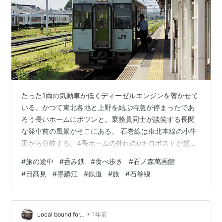
短縮された
たった1両の気動車が低くディーゼルエンジンを響かせて
いる。かつて東北各地と上野を結ぶ特急が停まったであ
ろう長いホームにポツンと。乗務員同士が談笑する長閑
な発車前の風景がそこにある。 石巻線は東北本線の小牛
田から分岐する。4番ホームの外れの0キロポストが起点
であること教えてくれる。途中の前谷地で気仙沼線と別
#
旅の途中
#
呑み鉄
#
食べ歩き
#
石ノ森萬画館
れ、石巻を経て女川で太平洋に出会う石巻線の旅だ。 小
#
日髙見
#
墨廼江
#
鉄道
#
旅
#
石巻線
牛田駅を北に向けて出発した単行気動車は、ほどなく東
北本線と別れて東へ転進する。良質なお米を産する大崎
平野は一大穀倉地帯、石巻線の車窓には青々とした田ん
ぼが広がる。 5つ目の鹿又(かのまた)駅、車内放送が8分
•
Local bound for…
1年前