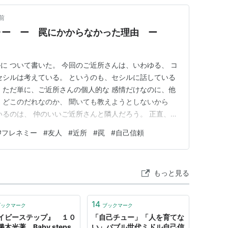
前
ャー ー 罠にかからなかった理由 ー
に ついて書いた。 今回のご近所さんは、いわゆる、 コ
セシルは考えている。 というのも、セシルに話している
 ただ単に、ご近所さんの個人的な 感情だけなのに、他
、どこのだれなのか、 聞いても教えようとしないから
いるのは、 仲のいいご近所さんと隣人だろう。 正直、セ
いような人に悪く言われても、 セシルの人生や生活に関
#
フレネミー
#
友人
#
近所
#
罠
#
自己信頼
もいいと考える タイプだ。 こんな人間だからか、以前、
ミー型…
もっと見る
14
ブックマーク
ブックマーク
イビーステップ』 １０
「自己チュー」「人を育てな
木光著 Baby steps
い」バブル世代ミドル自己信