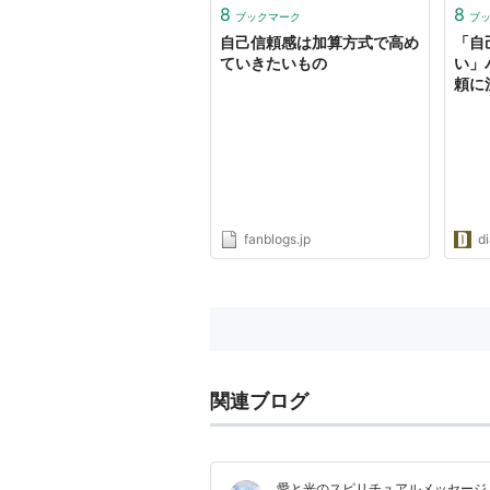
の前
8
8
ブックマーク
ブ
ば～
自己信頼感は加算方式で高め
「自
が、...
ていきたいもの
い」
頼に
を（
fanblogs.jp
d
関連ブログ
愛と光のスピリチュアルメッセ