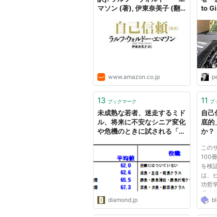
マソン (著), 伊東奈美子 (翻
to G
訳): 本
と自
- 
く物
www.amazon.co.jp
p
13
11
ブックマーク
ブ
未成熟な若者、迷走するミド
自己
ル、将来に不安なシニア変化
底的
や危機のときに試される「自
か？
己信頼」とは
この
100
を検
は、
功哲
週末
diamond.jp
b
（『
す』