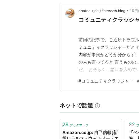
•
chateau_de_tristesse’s blog
10日
コミュニティクラッシ
前回の記事で、ご近所トラブル
ミュニティクラッシャーだと 
内容が事実かどうか分からず、
の人も言ってると 言うものの
だ。 おそらく、悪口を広めて
シルは、どこの誰かも 知らな
#
コミュニティクラッシャー
わらない 人であれば、どうで
趣味で 知り合った人がフレネ
ネットで話題
29
22
ブックマーク
Amazon.co.jp: 自己信頼[新
『ベ
訳]: ラルフ・ウォルドー・エ
巻 勝