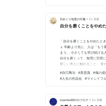
す。 そしてまた私に連絡があ
いう事で講座再開しました。 
•
日めくり知恵の付箋
2ヶ月前
自分を磨くことをやめ
​「自分を磨くことをやめたと
ェ 年齢より先に、人は「もう
まう。 小さくても学び続ける
自分を磨くって、無理に完璧に
新しい考えに触れること。 疲
葉や空気感に少しずつ滲んでい
#
自己陶冶
#
美意識
#
魂の成
整えてみる。 机でも、部屋で
#
人生の作品化
#
マインドフ
分の未来を育てていく。 今日
•
tosenbo9921のブログ
3ヶ月前