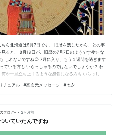
こちら北海道は8月7日です。 旧暦を残したから、との事
見ると、 8月19日が、旧暦の7月7日のようです🎋✨ な
も しれないですね😊 7月に入り、もう１週間を過ぎます
わっている方も いらっしゃるのではないでしょうか？ わ
 何か一旦立ち止まるような感覚になる方も いらっしゃ
？ 一体、自分は何なのか？ 世の中の偽物に嫌気がさすよ
リチュアル
#
高次元メッセージ
#
七夕
て無くしたいような。。 なんか、そんな事を感じる時も
•
ンスのブログ~
2ヶ月前
傷ついていたんですね