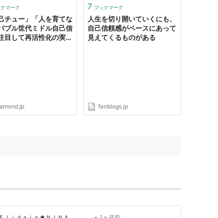
段もなく「エマーソンによれ
7
ックマーク
ブックマーク
」なんて言葉が出てきます
己チュー」「人を育てな
人生を切り開いていくにも、
バブル世代ミドル自己信
自己信頼感がベースにあって
注目して再活性化の実現
見えてくるものがある
下）
iamond.jp
fanblogs.jp
•
ージＦｌｉｄａｉｓ★ＮＩＮＡ
1ヶ月前