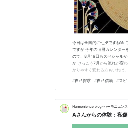
今日は全国的に七夕ですね🎋 
ですが 今年の旧暦カレンダーを
ので、8月19日もスペシャルか
が けっこう7月から流れが変
かりやすく変わる方もいれば、
るかもしれん。 私は後者かな
#
自己探求
#
自己信頼
#
スピ
うな。。。 自分自身の嘘も全
あります👻 皆様はいかが…
Harmonience blog~ハーモニエ
Aさんからの体験：私