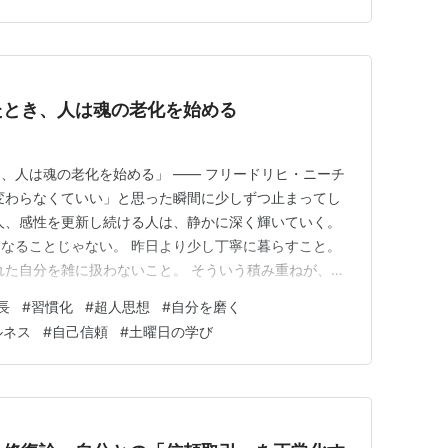
り 「これはちゃんとやらないといけないと思って…」 と
で、数…
たとき、人は魂の老化を始める
き、人は魂の老化を始める」 —— フリードリヒ・ニーチ
変わらなくていい」と思った瞬間に少しずつ止まってし
人、感性を更新し続ける人は、静かに深く輝いていく。
なることじゃない。 昨日より少し丁寧に暮らすこと。
れた自分を雑に扱わないこと。 そういう積み重ねが、言
く。 今日は、自分が心地いいと思える空間を少しだけ
長
#
習慣化
#
超人思想
#
自分を磨く
も、心でもいい。 自分を大切に扱う習慣は、ちゃんと自
ルネス
#
自己信頼
#
土曜日の学び
を少し良くする…