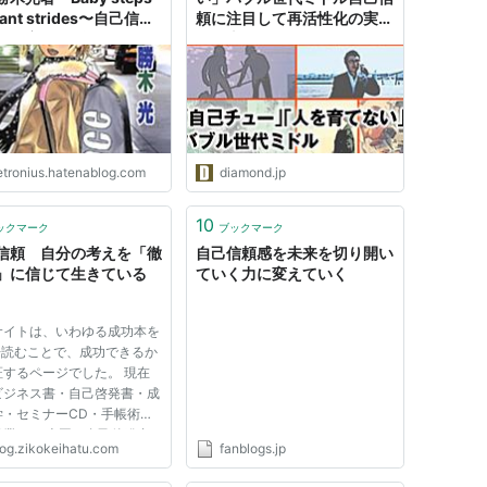
iant strides〜自己信頼
頼に注目して再活性化の実現
己放棄の関係性について
を（上）
物語三昧～できればより深
語を楽しむために
etronius.hatenablog.com
diamond.jp
10
ックマーク
ブックマーク
信頼 自分の考えを「徹
自己信頼感を未来を切り開い
」に信じて生きている
ていく力に変えていく
サイトは、いわゆる成功本を
冊読むことで、成功できるか
証するページでした。 現在
ビジネス書・自己啓発書・成
学・セミナーCD・手帳術・
起業など 米国の自己啓発書
log.zikokeihatu.com
fanblogs.jp
7つの習慣』とか『人を動か
とかね）を、読んでるとなん