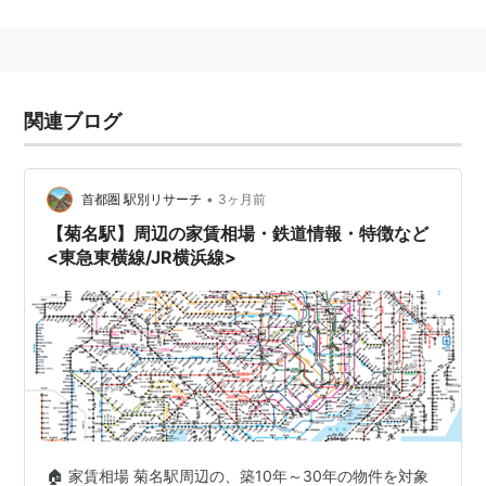
東急東横線
は、特急、通勤特急、急行、各駅停車が停
車。
JR東日本
横浜線
は、2006年3月18日のダイヤ改正
により快速停車駅になった。
西口周辺（
港北区
側）は一戸建てが中心の住宅地が広が
関連ブログ
っている。
東口周辺（
鶴見区
側）はマンションが中心の住宅地が広
•
首都圏 駅別リサーチ
3ヶ月前
がっている。
【菊名駅】周辺の家賃相場・鉄道情報・特徴など
もともとは
東横線
の駅であり、現在位置よりも若干
横浜
<東急東横線/JR横浜線>
寄りに設置。
駅を中心に
田園調布
や
日吉
のような放射状の分譲住宅地
を造成する予定であった。
横浜線
の駅も設置されることになり、接続の為に移動し
た。駅前でもない錦が丘にロータリーがあるのは、その
名残である。
2014年5月22日、横浜市、東日本旅客鉄道、東京急行電
🏠 家賃相場 菊名駅周辺の、築10年～30年の物件を対象