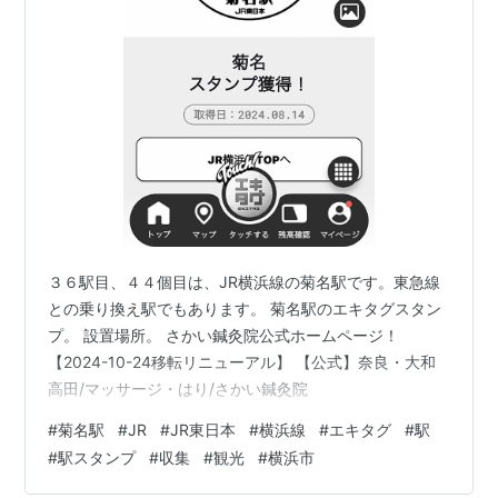
３６駅目、４４個目は、JR横浜線の菊名駅です。東急線
との乗り換え駅でもあります。 菊名駅のエキタグスタン
プ。 設置場所。 さかい鍼灸院公式ホームページ！
【2024-10-24移転リニューアル】 【公式】奈良・大和
高田/マッサージ・はり/さかい鍼灸院
#
菊名駅
#
JR
#
JR東日本
#
横浜線
#
エキタグ
#
駅
#
駅スタンプ
#
収集
#
観光
#
横浜市