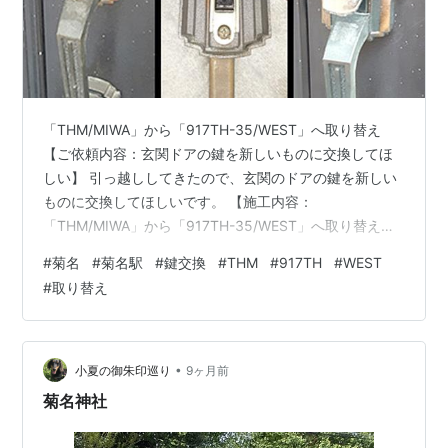
○
リスト
：
駅キーワード
○
リスト
：
駅つきキーワード
「THM/MIWA」から「917TH-35/WEST」へ取り替え
【ご依頼内容：玄関ドアの鍵を新しいものに交換してほ
しい】 引っ越ししてきたので、玄関のドアの鍵を新しい
ものに交換してほしいです。 【施工内容：
「THM/MIWA」から「917TH-35/WEST」へ取り替え】
現場へ到着して拝見したところ、既設はMIWAのギザギザ
#
菊名
#
菊名駅
#
鍵交換
#
THM
#
917TH
#
WEST
タイプのディスクシリンダー「THM」です。 なお、こち
#
取り替え
らの鍵は、鍵穴から不正解錠できてしまう鍵なので、
2001年に廃盤になりました。 上下に鍵があり、今回は下
側をWESTのディンプルキー「917TH-35」に交換してい
きます。 室内側のネジを緩めて取っ手を外し、さらに
•
小夏の御朱印巡り
9ヶ月前
室…
菊名神社