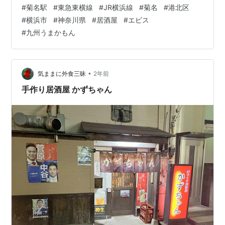
「Restaurant Sun Road（れすとらん サン・ロード）」
#
菊名駅
#
東急東横線
#
JR横浜線
#
菊名
#
港北区
があります。 morigen1.hatenablog.com
#
横浜市
#
神奈川県
#
居酒屋
#
エビス
morigen1.hatenablog.com morigen1.hatenablog.com
#
九州うまかもん
「九州うまかもん エビス 菊名総本店」へは夕食の時間帯
に行きました。仕事帰りに菊名駅で途中下車。駅周辺で
食事…
•
気ままに外食三昧
2年前
手作り居酒屋 かずちゃん