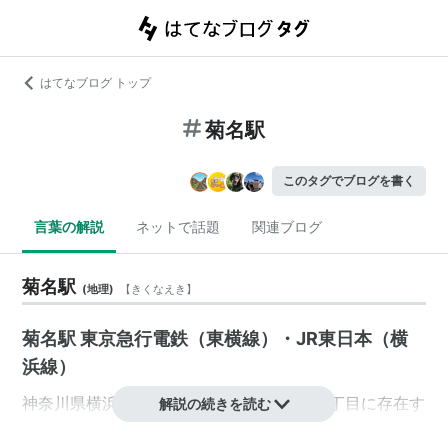
はてなブログ トップ
菊名駅
このタグでブログを書く
言葉の解説
ネットで話題
関連ブログ
菊名駅
(
地理
)
【
きくなえき
】
菊名駅 東京急行電鉄（東横線）・JR東日本（横
浜線）
神奈川県
横浜市
港北区
菊名
7丁目・篠原北2丁目に存在す
解説の続きを読む
る、
東京急行電鉄
（
東急電鉄
）と
JR東日本
の駅。