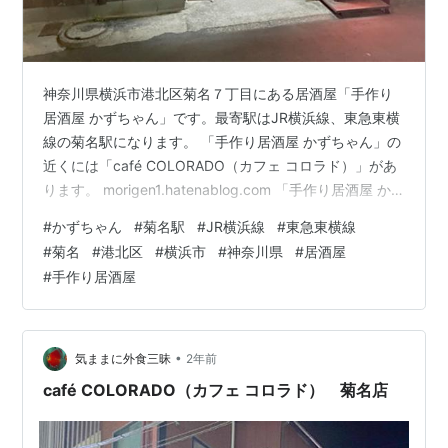
神奈川県横浜市港北区菊名７丁目にある居酒屋「手作り
居酒屋 かずちゃん」です。最寄駅はJR横浜線、東急東横
線の菊名駅になります。 「手作り居酒屋 かずちゃん」の
近くには「café COLORADO（カフェ コロラド）」があ
ります。 morigen1.hatenablog.com 「手作り居酒屋 か
ずちゃん」へは夕食の時間帯に行きました。 手作り居酒
#
かずちゃん
#
菊名駅
#
JR横浜線
#
東急東横線
屋 かずちゃん 店舗外観 この日は仕事帰りに菊名駅で途
#
菊名
#
港北区
#
横浜市
#
神奈川県
#
居酒屋
中下車。菊名駅近くを散策していると見つかったのが
#
手作り居酒屋
「手作り居酒屋 かずちゃん」でした。早速入ってみるこ
とに。お店に入ると先客は２組おりました。１人で来た
ことを告げるとカウンターに案内されるかと思いきや…
•
気ままに外食三昧
2年前
café COLORADO（カフェ コロラド） 菊名店