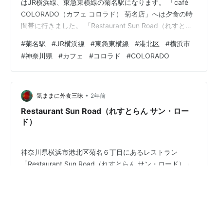
はJR横浜線、東急東横線の菊名駅になります。 「café
COLORADO（カフェ コロラド） 菊名店」へは夕食の時
間帯に行きました。 「Restaurant Sun Road（れすとら
ん サン・ロード）」で夕食を食べた後にお茶を飲みたく
#
菊名駅
#
JR横浜線
#
東急東横線
#
港北区
#
横浜市
なり、菊名駅周辺でお茶のできるお店を探していると見
#
神奈川県
#
カフェ
#
コロラド
#
COLORADO
つかったのが「café COLORADO（カフェ コロラド） 菊
名店」でした。 morigen1.hatenablog.com café
COLORADO（カフェ コロラド） 菊名店 店舗外観 café…
•
気ままに外食三昧
2年前
Restaurant Sun Road（れすとらん サン・ロー
ド）