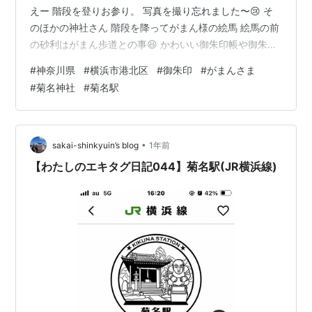
えー 階段を登りお参り。 写真を撮り忘れました〜😢 そ
のほかの神社さん 階段を降ってがまん様の絵馬 絵馬の前
の砂利はがまん歩道との事😆 かわいい御朱印帳や御朱印
の種類豊富な菊名神社さんでした〜。 今度は御朱印巡り
#
神奈川県
#
横浜市港北区
#
御朱印
#
がまんさま
でゆっくり来たいな。 ぺらっとめくるとこんな感じ。 御
#
菊名神社
#
菊名駅
朱印と一緒に頂きました。 きっと「がまんさま」だよ
ね・・ ランキング参加中御朱印 ランキング参加中御朱印
（神社・仏閣）
•
sakai-shinkyuin’s blog
1年前
【わたしのエキタグ日記044】菊名駅(JR横浜線)