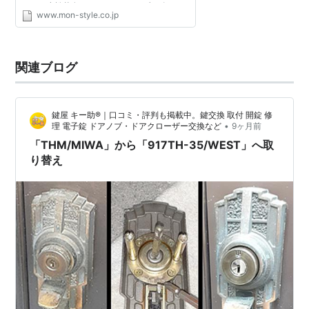
た。 小松菜奈ちゃんのカットの少し短めで
越駅
川越市駅
森林公園駅
)
www.mon-style.co.jp
す（笑） 昔はこんな小さかったのに
■
西武池袋線直通（
小竹向原
分岐・西武有楽町線
子供の成長は早いですね...
経由）…(至・
練馬駅
石神井公園駅
清瀬駅
所沢駅
小手
関連ブログ
指駅
飯能駅
)
＞＞
路線案内 JR東日本
＜＜
鍵屋 キー助®｜口コミ・評判も掲載中。鍵交換 取付 開錠 修
•
理 電子錠 ドアノブ・ドアクローザー交換など
9ヶ月前
■
横浜線
《
■
快速》
「THM/MIWA」から「917TH-35/WEST」へ取
八王子駅
…
橋本駅
…
町田駅
−
長津田駅
−
中山駅
−
鴨居駅
り替え
−
新横浜駅
←「
菊名駅
」→
東神奈川駅
■
横浜線
《
■
各駅停車》
八王子駅
…
橋本駅
…
町田駅
…
長津田駅
…
中山駅
…
鴨居
駅
…
新横浜駅
←「
菊名駅
」→
大口駅
−
東神奈川駅
■
京浜東北線
・
根岸線
直通（
東神奈川
以遠）…(至・
大船駅
磯子駅
桜木町駅
横浜駅
)