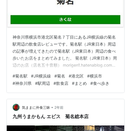
神奈川県横浜市港北区菊名７丁目にあるJR横浜線の菊名
駅周辺の飲食店レビューです。菊名駅（JR東日本）周辺
の記事が増えてきたので菊名駅（JR東日本）周辺の食べ
歩いたお店をまとめてみました。 菊名駅（JR東日本）周
辺のお店（店名五十音順） morigen1.hatenablog.com
morigen1.hatenablog.com morigen1.hatenablog.com
#
菊名駅
#
JR横浜線
#
菊名
#
港北区
#
横浜市
morigen1.hatenablog.com morigen1.hatenablog.com
#
神奈川県
#
駅周辺
#
飲食店
#
まとめ
#
食べ歩き
（参考記事） morigen1.hatenablog.com
morigen1.hatenablog.com ブログランキン…
•
気ままに外食三昧
2年前
九州うまかもん エビス 菊名総本店