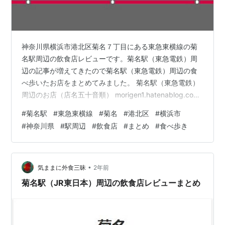
神奈川県横浜市港北区菊名７丁目にある東急東横線の菊
名駅周辺の飲食店レビューです。菊名駅（東急電鉄）周
辺の記事が増えてきたので菊名駅（東急電鉄）周辺の食
べ歩いたお店をまとめてみました。 菊名駅（東急電鉄）
周辺のお店（店名五十音順） morigen1.hatenablog.com
morigen1.hatenablog.com morigen1.hatenablog.com
#
菊名駅
#
東急東横線
#
菊名
#
港北区
#
横浜市
morigen1.hatenablog.com morigen1.hatenablog.com
#
神奈川県
#
駅周辺
#
飲食店
#
まとめ
#
食べ歩き
（参考記事） morigen1.hatenablog.com
morigen1.hatenablog.com morigen1.h…
•
気ままに外食三昧
2年前
菊名駅（JR東日本）周辺の飲食店レビューまとめ