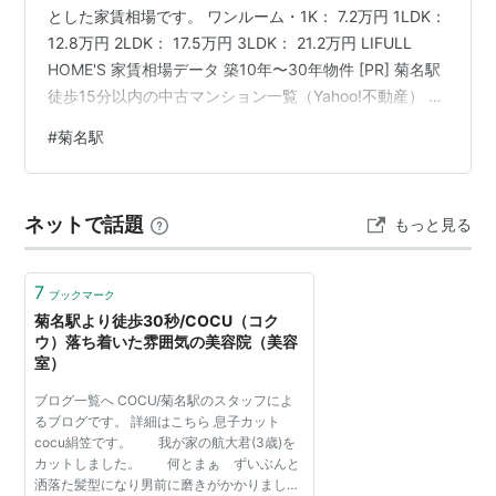
とした家賃相場です。 ワンルーム・1K： 7.2万円 1LDK：
鉄の3者共同事業として、商業施設も含めた橋上駅舎に
12.8万円 2LDK： 17.5万円 3LDK： 21.2万円 LIFULL
建て替え、駅構内の全ルートをバリアフリー化すること
HOME'S 家賃相場データ 築10年〜30年物件 [PR] 菊名駅
を発表した。2017年度の使用開始を予定している。
徒歩15分以内の中古マンション一覧（Yahoo!不動産） 🚃
鉄道情報 東急線とJR線の結節点として高い交通利便性を
＞＞
路線案内 東急電鉄
＜＜
#
菊名駅
誇り、谷底に位置する駅舎を囲むように閑静な丘の手の
住宅街が広がる二面性を持った街です。 １日の乗降客数
■
東横線
東急電鉄：約94,500人 JR東日本：約89,700人 東急東横
ネットで話題
もっと見る
…
横浜駅
…
妙蓮寺駅
←「
菊名駅
(
TY16
)」→
大倉山
線（渋谷方面） 停車する列車の優等種別： …
駅
…
日吉駅
…
武蔵小杉駅
…
田園調布駅
…
自由が丘駅
…
中目黒駅
…
渋谷駅
7
ブックマーク
■
横浜高速鉄道
みなとみらい21線
直通…(至・
みなと
菊名駅より徒歩30秒/COCU（コク
みらい駅
元町・中華街駅
)
ウ）落ち着いた雰囲気の美容院（美容
室）
○
東京メトロ
副都心線
直通 （
渋谷
以遠）…（至・
明
ブログ一覧へ COCU/菊名駅のスタッフによ
治神宮前駅
新宿三丁目駅
東新宿駅
池袋駅
小竹向原駅
るブログです。 詳細はこちら 息子カット
cocu絹笠です。 我が家の航大君(3歳)を
和光市駅
）
カットしました。 何とまぁ ずいぶんと
■
東武東上線直通（
和光市
以遠）…(至・
志木駅
川
洒落た髪型になり男前に磨きがかかりまし