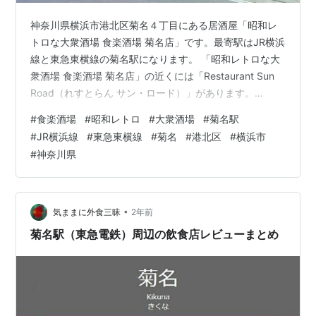
神奈川県横浜市港北区菊名４丁目にある居酒屋「昭和レ
トロな大衆酒場 食楽酒場 菊名店」です。最寄駅はJR横浜
線と東急東横線の菊名駅になります。 「昭和レトロな大
衆酒場 食楽酒場 菊名店」の近くには「Restaurant Sun
Road（れすとらん サン・ロード）」があります。
morigen1.hatenablog.com 「昭和レトロな大衆酒場 食楽
#
食楽酒場
#
昭和レトロ
#
大衆酒場
#
菊名駅
酒場 菊名店」へは夕食の時間帯に行きました。この日は
#
JR横浜線
#
東急東横線
#
菊名
#
港北区
#
横浜市
仕事帰りに菊名駅で途中下車。どこで食べようかと駅周
#
神奈川県
辺を散策していると「食楽酒場」と書かれたド派手な看
板を見つけました。気になったので行ってみることに。
今日の夕食はここでいただくことにしましょう。…
•
気ままに外食三昧
2年前
菊名駅（東急電鉄）周辺の飲食店レビューまとめ