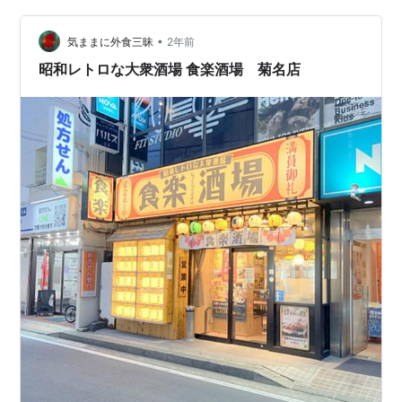
•
気ままに外食三昧
2年前
昭和レトロな大衆酒場 食楽酒場 菊名店