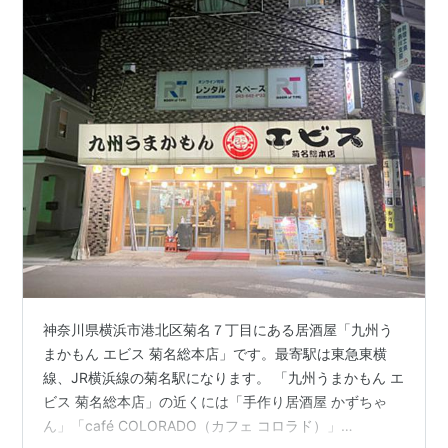
神奈川県横浜市港北区菊名７丁目にある居酒屋「九州う
まかもん エビス 菊名総本店」です。最寄駅は東急東横
線、JR横浜線の菊名駅になります。 「九州うまかもん エ
ビス 菊名総本店」の近くには「手作り居酒屋 かずちゃ
ん」「café COLORADO（カフェ コロラド）」