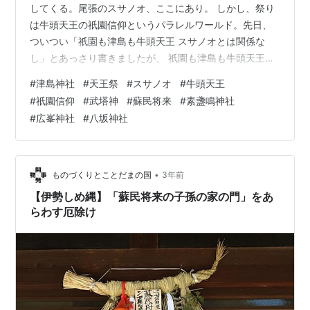
してくる。尾張のスサノオ、ここにあり。 しかし、祭り
は牛頭天王の祇園信仰というパラレルワールド。先日、
ついつい「祇園も津島も牛頭天王 スサノオとは関係な
し」とあっさり書きましたが、 祇園も津島も牛頭天王ス
サノオとは関係なしhttps://t.co/FZDDQ2vGoQ — ∞音∞
#
津島神社
#
天王祭
#
スサノオ
#
牛頭天王
a.k.a. 風＊月 (𝕗𝕦𝕙𝕘𝕖𝕥𝕤𝕦) (@fuhgetsu) 2023年7月18日
#
祇園信仰
#
武塔神
#
蘇民将来
#
素盞鳴神社
これだけでは勘違いされて終わるので、今日は長々と書
#
広峯神社
#
八坂神社
きしたためますので覚悟してくださいね。スサノオにつ
いて、古事記と日本書紀には高天原で悪さして追放され
る話が記されているが、スサノ…
•
ものづくりとことだまの国
3年前
【伊勢しめ縄】「蘇民将来の子孫の家の門」をあ
らわす厄除け