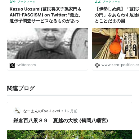
94
22
ブックマーク
ブックマーク
Kazuo Uozumi(蘇民将来子孫家門＆
【伊勢しめ縄】「蘇民
ANTI-FASCISM) on Twitter: "最近、
の門」をあらわす厄除け
遺伝子調査サービスなるものがあっ
とことだまの国
て、それで「日本人かどうか」を判定
できるって信じちゃっているツイート
が目立ちますね。ヒドイのになると、
「日本人を特定する遺伝子がある」と
か言ってるのもある。 ニセ科学批判の
人、出番じゃないかな。"
twitter.com
www.zero-position.
関連ブログ
•
なーまんのEye-Level
1ヶ月前
鎌倉百八景８９ 夏越の大祓 (鶴岡八幡宮)