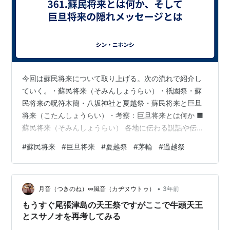
今回は蘇民将来について取り上げる。次の流れで紹介し
ていく。・蘇民将来（そみんしょうらい）・祇園祭・蘇
民将来の呪符木簡・八坂神社と夏越祭・蘇民将来と巨旦
将来（こたんしょうらい）・考察：巨旦将来とは何か ■
蘇民将来（そみんしょうらい） 各地に伝わる説話や伝承
が基礎となり、災厄を払い、疫病（えきびょう）を防ぐ
#
蘇民将来
#
巨旦将来
#
夏越祭
#
茅輪
#
過越祭
神として広く信仰されている。この民間信仰の代表例が
京都の祇園祭（ぎおんまつり）とされる。 今年、岩手県
の黒石寺蘇民祭りがその1000年以上の歴史に幕を閉じ
•
た。↓はNHK、岩手県の黒石寺蘇民祭りが幕を閉じたこ
月音（つきのね）∞風音（カヂヌウトゥ）
3年前
とを紹介 www3.nhk.or.jp 以下、蘇民将来に関わる範囲
もうすぐ尾張津島の天王祭ですがここで牛頭天王
でのみ祇園祭を紹介。詳し…
とスサノオを再考してみる