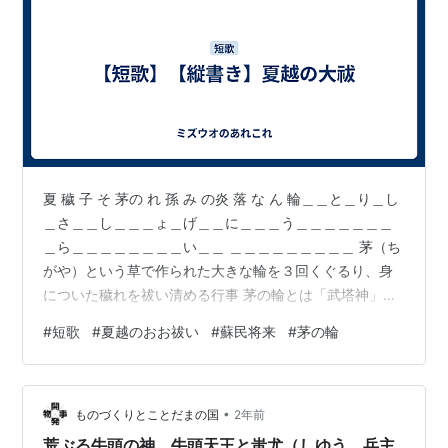
夏 穢 子 そ 茅の れ 孫 み の炎 落 な ん 輪＿＿と＿り＿し
＿さ＿＿し＿＿＿ょ＿げ＿＿に＿＿＿う＿＿＿＿＿＿＿
＿ら＿＿＿＿＿＿＿＿い＿＿ ＿＿＿＿＿＿＿＿＿ 茅（ち
がや）という草で作られた大きな輪を３回くぐるり、身
についた穢れを祓い清める行事 茅の輪とは「武塔神」が
「蘇民将来」という貧しい家に泊まり、貧しいながらも
#
短歌
#
夏越のおお祓い
#
蘇民将来
#
茅の輪
もてなしをうけ、武塔神は恩返しとして、疫病が流行し
た際に「茅の輪を腰につければ疫病から免れることがで
きる」と教えて一族が難を逃れたという故事ですね
•
ものづくりとことだまの国
2年前
荒ぶる牛頭の神。牛頭天王と蚩尤（しゆう、兵主