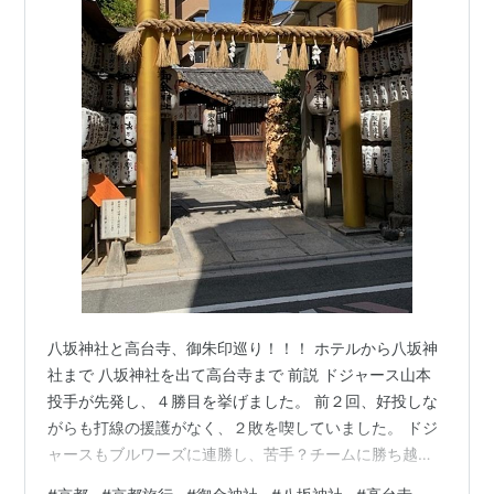
八坂神社と高台寺、御朱印巡り！！！ ホテルから八坂神
社まで 八坂神社を出て高台寺まで 前説 ドジャース山本
投手が先発し、４勝目を挙げました。 前２回、好投しな
がらも打線の援護がなく、２敗を喫していました。 ドジ
ャースもブルワーズに連勝し、苦手？チームに勝ち越し
を決めることが出来ました。 今日は、日本時間午前３時