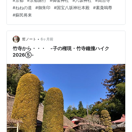
#
京都
#
京都旅行
#
御金神社
#
八坂神社
#
高台寺
過ぎの開始だったので、テレビ観戦をどうしようかと思
#
ねねの道
#
御朱印
#
国宝八坂神社本殿
#
素戔嗚尊
いましたが、今回は見ないことにしました。 午前４時頃
#
蘇民将来
に目覚めた時、ドジャースが勝っていることを確認して
再度寝ました。 起床時に確認すると、山本投手の４勝目
がSNSで確認出来ました。 テレビ観戦しないというのも
寂しいですが、勝利を聞けてさわ…
•
哲ノート
6ヶ月前
竹寺から・・・ -子の権現・竹寺鐘撞ハイク
2026⑤-