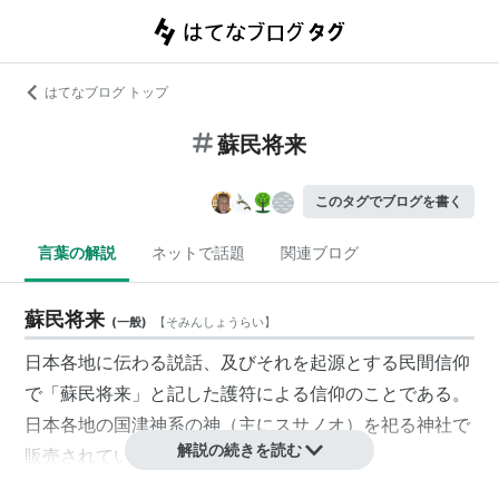
はてなブログ トップ
蘇民将来
このタグでブログを書く
言葉の解説
ネットで話題
関連ブログ
蘇民将来
(
一般
)
【
そみんしょうらい
】
日本各地に伝わる説話、及びそれを起源とする民間信仰
で「蘇民将来」と記した護符による信仰のことである。
日本各地の国津神系の神（主にスサノオ）を祀る神社で
解説の続きを読む
販売されている。