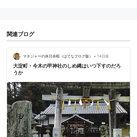
関連ブログ
•
マネジャーの休日余暇（はてなブログ版）
14日前
大淀町・今木の甲神社のしめ縄はいつ下すのだろ
うか