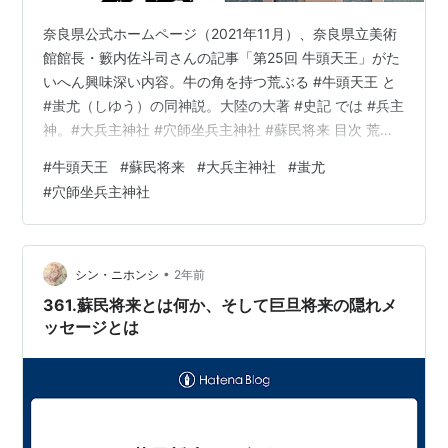
奈良県公式ホームページ（2021年11月）、奈良県立美術
館館長・籔内佐斗司さんの記事「第25回 牛頭天王」がた
いへん興味深い内容。牛の角を持つ荒ぶる #牛頭天王 と
#蚩尤（しゆう）の同神説。大陸の大著 #史記 では #兵主
神。#大兵主神社 #穴師坐兵主神社 #蘇民将来 目次 荒ぶ
る牛頭天王と蚩尤（しゆう、兵主神） 大兵主神社（穴師
#
牛頭天王
#
蘇民将来
#
大兵主神社
#
蚩尤
坐兵主神社）奈良県桜井市穴師 本文 www.zero-
#
穴師坐兵主神社
position.com 荒ぶる牛頭天王と蚩尤（しゆう、兵主神）
奈良県公式ホームページ（2021年11月）、奈良県立美術
館館長・籔内佐斗司さんの記事「第25回 牛頭天王」がた
いへん興味深い内容。 www.pre…
•
シン・ニホンシ
2年前
361.蘇民将来とは何か、そして巨旦将来の隠れメ
ッセージとは