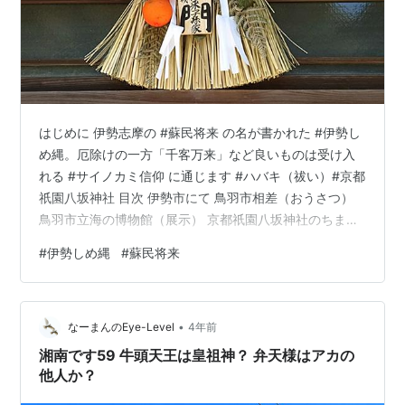
はじめに 伊勢志摩の #蘇民将来 の名が書かれた #伊勢し
め縄。厄除けの一方「千客万来」など良いものは受け入
れる #サイノカミ信仰 に通じます #ハバキ（祓い）#京都
祇園八坂神社 目次 伊勢市にて 鳥羽市相差（おうさつ）
鳥羽市立海の博物館（展示） 京都祇園八坂神社のちまき
本文 伊勢市にて 今回の伊勢志摩めぐりでよく見かけたの
#
伊勢しめ縄
#
蘇民将来
が、民家の玄関に飾られたしめ縄。 一年中飾られている
そう。 大きな「門」の字の間に「蘇民将来子孫家」と書
かれているのが多かったです。 蘇民将来子孫家門（蘇民
•
将来の子孫の家の門） と読みます。 伊勢市にて その
なーまんのEye-Level
4年前
昔、蘇民将来（そみんしょうらい）という人が、貧しい
湘南です59 牛頭天王は皇祖神？ 弁天様はアカの
我が家に突然…
他人か？