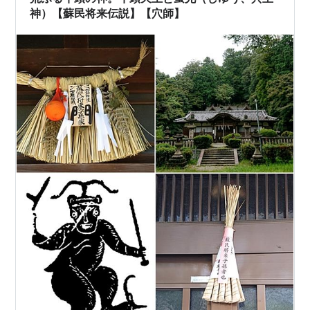
神）【蘇民将来伝説】【穴師】