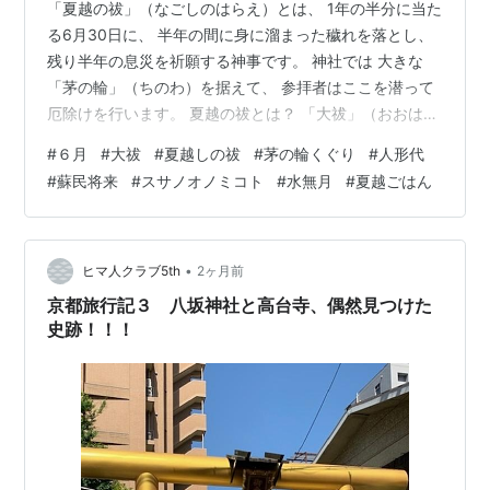
「夏越の祓」（なごしのはらえ）とは、 1年の半分に当た
る6月30日に、 半年の間に身に溜まった穢れを落とし、
残り半年の息災を祈願する神事です。 神社では 大きな
「茅の輪」（ちのわ）を据えて、 参拝者はここを潜って
厄除けを行います。 夏越の祓とは？ 「大祓」（おおはら
い）の由来 人形代（ひとかたしろ） 茅の輪くぐり（ちの
#
６月
#
大祓
#
夏越しの祓
#
茅の輪くぐり
#
人形代
わくぐり） 茅の輪くぐりの作法 なぜ、「茅の輪」を潜る
#
蘇民将来
#
スサノオノミコト
#
水無月
#
夏越ごはん
のか？ 京都の行事食「水無月」 夏越ごはん 「夏野菜か
き揚げ夏越ごはん」 「だしかけ夏越ごはん」 「セビーチ
ェ風夏越ごはん」 夏越の祓とは？ 古代から毎年6月の晦
日と12月の大晦日に、 半年の罪や穢れを祓い除く儀式と
•
ヒマ人クラブ5th
2ヶ月前
して行わ…
京都旅行記３ 八坂神社と高台寺、偶然見つけた
史跡！！！