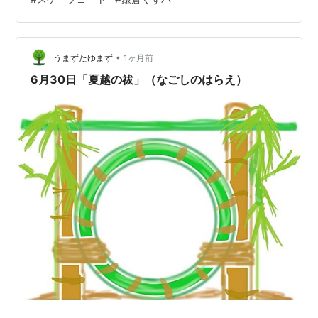
れたとされています。 備後国風土記 - Wikipedia 昔、伝
染病は疫病神に取り憑かれ患うと信じられていました。
www.city.adachi.tokyo.jp 人々は悪疫祓いの為、様々な
祭祀を行ってきました。 iw…
•
うまずたゆまず
1ヶ月前
6月30日「夏越の祓」（なごしのはらえ）