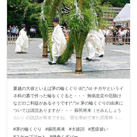
夏越の大祓といえば茅の輪くぐり d(^_^o) チガヤというイ
ネ科の藁で作った輪をくぐると・・・ 無病息災や厄除け
などのご利益があるそうです(^.^)v 茅の輪くぐりの由来に
ついては諸説ありますが・・・ 蘇民将来（そみんしょう
らい）の説話が有名ですね。 宿を求めて来た武塔神（ス
サノオ）を快くもてなした蘇民将来が「疫病から逃れた
#
茅の輪くぐり
#
蘇民将来
#
大祓詞
#
悪疫祓い
ければ、茅の輪を腰に付けなさい」と教えられ、難を逃
#
スケープゴート
#
鎌倉くずバー