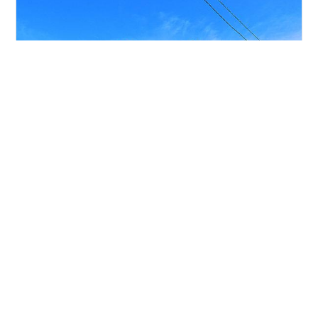
６月３０日午前８時の片瀬江ノ島駅 (^_−☆ 突然ですがレ
ッカー移動された車を、警察に引き取りに行った時の昔
話をします。 察「職業は？」な「自由業です」察「無職
ですか？」な「違います！お客様からだけシャチョ〜と
呼ばれています！」 年中無休、完全フレックスタイム制
のなーまんが、早朝から江の島に来たのは、アジサイの