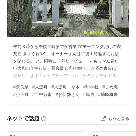
午前８時から午後１時までが営業の“モーニングだけの喫
茶店 きまぐれや“。 オーナーさんは午後１時過ぎにお店
を閉じる。 と、同時に「💭リ・ビュー ～ もっぺん見た
い大和の年中行事」写真展も店仕舞い。 お昼の食事は、
喫茶店・きまぐれやで摂っていた。 そのまま帰宅するに
はもったいない。 そうそう、見ておきたい神社がある。
#
奈良県
#
大淀町
#
大淀町・今木
#
甲神社
#
しめ縄
そこは、喫茶店・きまぐれやがある大淀町の大岩。 見て
#
小正月
#
年中行事
#
お伊勢さん
#
鳥居
#
蘇民将来
おきたい神社の所在地は、同町・今木。 鎮座する神社は
甲神社。 これまで一度も参拝していない。 たっぷり余裕
がある時間帯。 神社前に停めても往来する車に影響はな
ネットで話題
もっと見る
いだろう。 はて、と思った神社鳥居のしめ縄。 本日は正
月の１月を終えた２…