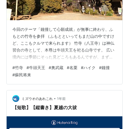
今回のテーマ「鐘撞して心願成就」が無事に終わり、ふ
もとの竹寺を参拝 （ふもとといってもまだ山の中ですけ
ど、ここもクルマで来られます） 竹寺（八王寺）は神仏
習合の寺として、本尊は牛頭天王を祀る山寺です。 広い
境内には季節にそった見どころもあるんですが、まずは
参道にある 知恵の輪をくぐり、本殿に祀られている牛頭
#
竹寺
#
牛頭天王
#
奥武蔵
#
名栗
#
ハイク
#
鐘撞
天王を参拝し、続けて社務所にて 昨年も頂いた、木彫り
#
蘇民将来
の「蘇民将来」の像を頂戴します。 疫病除け・出世開運
のおまもりとして「蘇民将来子孫長久門戸祈攸」と記さ
れていて 職人さんが一体一体彫られています。（住職さ
んの話ですと、毎年授ける方も多く 家のお守りとして祀
•
ミズウオのあれこれ
1年前
っているようです。年季が入って趣き…
【短歌】【縦書き】夏越の大祓