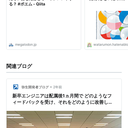
る？ #ポエム - Qiita
megalodon.jp
watarumon.hatenabl
関連ブログ
•
弥生開発者ブログ
2年前
新卒エンジニアは配属後1ヵ月間で どのようなフ
ィードバックを受け、それをどのように改善して
いくのか