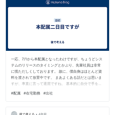
一応、7/1から本配属となったわけですが、ちょうどシス
テムのリリースのタイミングとかぶり、先輩社員は非常
に慌ただしくしております。 故に、僕自身はほとんど資
料を渡されて放置中です。 まあよくある話だとは思いま
すが、率直に言って退屈ですね。 基本的に自分で手を動
かすことで知識も身につくものだと思っていますので。
#
配属
#
在宅勤務
#
出社
今後は自由に出社と在宅を使い分けて良いことになって
います。 最初のうちは直接先輩社員と話せる方がいいと
思っていますが、今後やれ猛暑だの台風だのとなると在
•
宅の機会も増えそうですね。 今日も雨の上に電車が遅延
後で考える
4年前