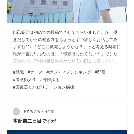
自己紹介は初めての投稿でさせてもらいました。が、働
きだしてからの働き方をちょっとずつ詳しくお話してみ
ますね^^♪ 「どこに就職しようかな？」っと考える時期に
私が一番に思ったのは、『転勤はしたくない！』でした
笑なので、学校は授業料がかなり安い国立に行っていた
のに、就職先の候補から国立・市立病院は真っ先に消し
#
就職
#
ナース
#
ポジティブシンキング
#
配属
た私。でも、先々の事も含めて考えるのって結構大事！
#
看護師人生
#
外部採用
でも、最初の3年は基礎教育のしっかりしている医療機関
#
回復器リハビリテーション病棟
🏥の方が何かと良いので、そんな条件に合う病院を探し
てマッチング❤️ はれて私の看護師生活がstartしました👏
※イメージ画像です😊 が、しかし希望の部署への配属は
叶わず🥺(外部採用だったから…
•
後で考える
4年前
本配属二日目ですが