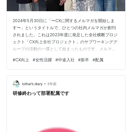
2024年5月30日に「〜CXに関するメルマガを開始しま
す〜」というタイトルで、ひとつの社内メルマガが創刊
されました。これは2023年度に発足した全社横断プロジ
ェクト「CX向上全社プロジェクト」のサブワーキンググ
ループの活動の一環として始まったものです。メルマガ
の配信先は全社員！「CX(カスタマー・エクスペリエン
#
CX向上
#
女性活躍
#
中途入社
#
新卒
#
配属
ス)」を全社員に意識してもらえるコンテンツを定期的に
発信しています。 今回はその活動メンバーに直撃インタ
ビューし、BIGLOBEのCXを醸成する取り組みや、想いを
•
伺いました。 左から 伊藤 真世(いとう まよ)営業統括本
lothar’s diary
3年前
部 CS推進部 オンラインサポートグループ2020年中途入
研修終わって部署配属です
社 伊藤…