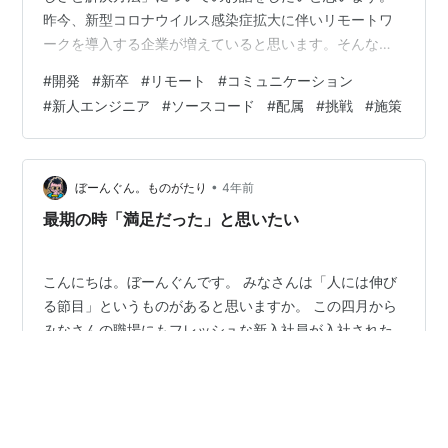
昨今、新型コロナウイルス感染症拡大に伴いリモートワ
ークを導入する企業が増えていると思います。そんなリ
モートワークを配属直後から経験し、リモートだからこ
#
開発
#
新卒
#
リモート
#
コミュニケーション
そ感じた難しさといかに解決したのかを紹介したいと思
#
新人エンジニア
#
ソースコード
#
配属
#
挑戦
#
施策
います。 また、対面だろうが非対面だろうが、コミュニ
ケーションを取る上で大事だと感じたことをお話できれ
ばと思いますので、最後まで読んでいただければ嬉しい
です！
•
ぼーんぐん。ものがたり
4年前
最期の時「満足だった」と思いたい