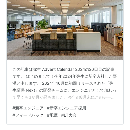
この記事は弥生 Advent Calendar 2024の20日目の記事
です。 はじめまして！今年2024年弥生に新卒入社した野
溝と申します。 2024年10月に初回リリースされた「弥
生証憑 Next」の開発チームに、エンジニアとして加わっ
て早くも3か月が経ちました。今年の8月末にこのチーム
に配属されて以来、日々多くの学びと成長を実感してい
#
新卒エンジニア
#
新卒エンジニア採用
ます。本日はそんな私が配属1ヵ月のタイミングで社内向
#
フィードバック
#
配属
#
LT大会
けに発表した「新卒エンジニアは配属後1ヵ月間でどのよ
うなフィードバックを受け、それをどのように改善して