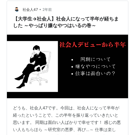
いくのか」をリライトして、お届けします！ この内容は
配属されてから約1ヵ月後に社内で行われた部門でのLT…
•
社会人47
2年前
【大学生→社会人】社会人になって半年が経ちま
した ～やっぱり嫌なやつはいるの巻～
どうも、社会人47です。今回は、社会人になって半年が
経ったということで、この半年を振り返っていきたいと
思います。 同期は面白い人ばかりで幸せです！ 感じの悪
い人もちらほら ～研究室の悪夢、再び…～ 仕事は楽し