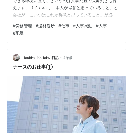
できる環境に置く、というのは人事配置の大原則とも言
えます。 面白いのは「本人が得意と思っていること」と
会社が「こいつはこれが得意と思っていること」が必ず
しも一致しない、ということです。 はたから見たらある
#
労務管理
#
適材適所
#
仕事
#
人事異動
#
人事
程度そつなくこなして「ああ、こいつこれができるん
#
配属
だ」と思われていても、本人は腹の中で「こんな仕事じ
ゃなくてあんな仕事がしたい」と思っていることもよく
あります。 逆に本人は「お、この仕事楽しい」と思って
いても会社側からすれば「思ったほどじゃないな」とな
•
HealthyLife_lebの日記
4年前
ることもあります。この場合会社側としては「異動…
ナースのお仕事①