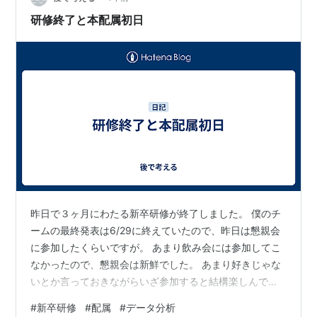
して、もう出社したくないなと思いました。 現状、通勤
研修終了と本配属初日
に片道時間近くかかっているので、…
昨日で３ヶ月にわたる新卒研修が終了しました。 僕のチ
ームの最終発表は6/29に終えていたので、昨日は懇親会
に参加したくらいですが。 あまり飲み会には参加してこ
なかったので、懇親会は新鮮でした。 あまり好きじゃな
いとか言っておきながらいざ参加すると結構楽しんでい
るんですよね。 でもちょっとキャラ崩壊とかが心配にな
#
新卒研修
#
配属
#
データ分析
ったりもします。 今日から本配属ということで。 自分は