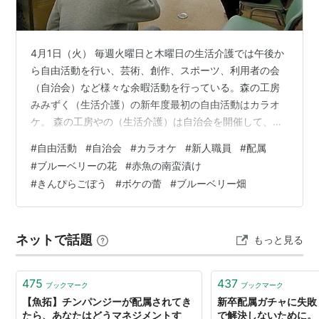
4月1日（火） 毎週火曜日と木曜日の生活介護では午後か
ら自由活動を行い、芸術、創作、スポーツ、利用者の会
（自治会）など様々な余暇活動を行っている。森の工房
みみずく（生活介護）の新年度最初の自由活動はカラオ
ケ。 森の工房やの（生活介護）は自治会を開催して、今
週の土曜日に行われる班研修の説明。 花見をして、新人
#
自由活動
#
自治会
#
カラオケ
#
新人職員
#
配属
職員の紹介や班ごとの紹介、デザートづくりなどを行
#
ブルーベリーの花
#
赤魚の南蛮漬け
う。天気予報は変わらず雨予報でテルテル坊主を作ろう
#
きんぴらごぼう
#
ボケの蕾
#
ブルーベリー畑
となった。 4月2日（水） 新人職員は、各作業班に配属さ
れ、森の工房やの（生活介護）の「オリーブ班」に配属
された男性職員。パッキン作業に使う新聞紙を準備す
ネットで話題
もっと見る
る。 絵ぞうきんを製作する「くるみ班」に…
475
437
ブックマーク
ブックマーク
【魚拓】チンパンジーが配属されてき
新卒配属ガチャに失敗し
たら、あなたはどうマネジメントす
で解決しないために。