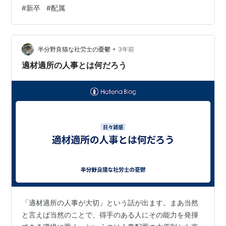
される部署もそういう部署らしい…… えー、それ大丈夫
#
新卒
#
配属
かな？「え？これ研修とかでやってないの？」的なこと
言われないよね？パワハラ的な部署じゃないよね？！い
や、うちの会社エグいほどホワイトなのでそれはないと
•
思うけど……不安がないと言えば嘘になる。 ホワイト強
半分野良猫な社労士の憂鬱
3年前
めのうちの会社でも残業多いとこは多いみたいだし……上
適材適所の人事とは何だろう
司に関してはマジの運だからなぁ。もち…
「適材適所の人事が大切」という話が出ます。まあ当然
と言えば当然のことで、得手のある人にその能力を発揮