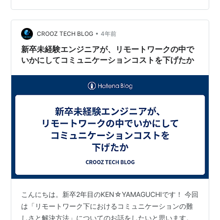
某化粧品会社の案件にアサインされるようです。 詳細は
月曜までわかりませんが、データ分析基盤構築かデータ
•
活用支援となりそうです。 この１ヶ月は比較的アウトプ
CROOZ TECH BLOG
4年前
ットの多い研修でしたが、この週末は先輩社員に教えて
新卒未経験エンジニアが、リモートワークの中で
もらった本を読むことになりそう…
いかにしてコミュニケーションコストを下げたか
こんにちは。新卒2年目のKEN☆YAMAGUCHIです！ 今回
は「リモートワーク下におけるコミュニケーションの難
しさと解決方法」についてのお話をしたいと思います。