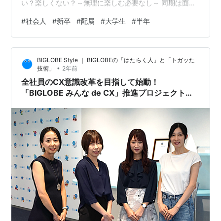
い？楽しくない？～無理に楽しむ必要なし～ 同期は面白
い人ばかりで幸せです！ 気づけば、もう出会って半年と
#
社会人
#
新卒
#
配属
#
大学生
#
半年
いうことで。なんか、速いですね。私の会社は、少し研
修期間が長いということもあり、同期との仲の良さは他
の会社さんと比べると少し上なんじゃないかな、と思っ
BIGLOBE Style ｜ BIGLOBEの「はたらく人」と「トガッた
ています。定期的に会う機会もありますし。やっぱり、
•
技術」
2年前
人って年を重ねると面白くなるな、と実感しました。大
全社員のCX意識改革を目指して始動！
学も先生はまぁちょっと最悪でしたが、メ…
「BIGLOBE みんな de CX」推進プロジェクトに
直撃