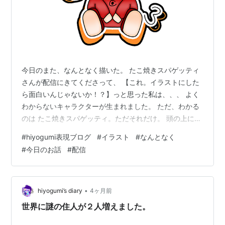
今日のまた、なんとなく描いた。 たこ焼きスパゲッティ
さんが配信にきてくださって、 【これ。イラストにした
ら面白いんじゃないか！？】っと思った私は、、、 よく
わからないキャラクターが生まれました。 ただ、わかる
のは たこ焼きスパゲッティ。ただそれだけ。 頭の上には
フォーク。 フォークに絡まるスパゲッティ。 トマトが好
#
hiyogumi表現ブログ
#
イラスト
#
なんとなく
きな私はトマトを追加で描き。 そして。 たこ焼き。 よ
#
今日のお話
#
配信
く見ると目の中にもたこ焼き。 完全に何の料理だろう。
でも、おいしそう。 おなか空いたなぁ。。。。 よくない
よくない。 イラストだからなんでも混ぜていいのだよ。
これだから キャラクターを作るのが楽しい。 改めてイラ
•
hiyogumi’s diary
4ヶ月前
ストを見ると …
世界に謎の住人が２人増えました。