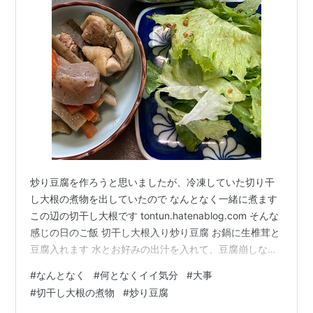
炒り豆腐を作ろうと思いましたが、冷凍していた切り干
し大根の煮物を出していたので なんとなく一緒に煮ます
この辺の切干し大根です tontun.hatenablog.com そんな
感じの日のご飯 切干し大根入り炒り豆腐 お鍋に生椎茸と
豆腐入れます 水とお好みの出汁を入れて、豆腐崩しなが
ら煮ていきます そもそも、炒っていない 沸騰してきたら
#
なんとなく
#
何となくイイ気分
#
大事
ば、切り干し大根の煮物も入れます 豆腐が散っている 味
#
切干し大根の煮物
#
炒り豆腐
が足りなかったらお醤油追加して、なんとなく完成で