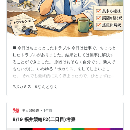
■ 今日はちょっとしたトラブル 今日は仕事で、ちょっと
したトラブルがありました。結果としては無事に解決す
ることができました。 原因はおそらく自分です。新人で
もないのに、いわゆる「ポカミス」をしてしまいまし
た。 それでも最終的に丸く収まったので、ひとまずは良
かったです。 ■ 基本動作の再確認 今回の件で改めて感じ
#
ポカミス
#
なんとなく
たのは、やはり基本動作の重要性です。 慣れた頃、油断
した瞬間、大きな事故ではなくても、インシデントの芽
は確実に潜んでいます。 「ちゃんとやる」 当たり前のこ
•
とですが、それを継続する難しさと大切さが身に染みま
廃人競輪道
1年前
した。 ■ 今日の出来事から思ったこと 今日のアクシデン
8/19 福井競輪F2(二日目)考察
ト（あるいはインシデント）…