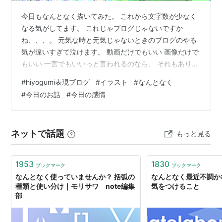
今日もなんとなく描いてみた。 これから文字数が少なく
なる気がしてます。 これじゃブログじゃないですか
ね、、、。 元気な時と元気じゃないときのブログのやる
気が違いすぎて泣けます。 動画だけでもいい 画像だけで
もいい 一言でもいいっと言われるのなら、 それもありな
のかなっと思ってます。 義務にならないようにしたい 私
#
hiyogumi表現ブログ
#
イラスト
#
なんとなく
は私のスピードでゆっくり出来たらなっと思ってます。
#
今日のお話
#
今日の感情
毎日投稿はしたいというわがまま。 趣味しか続けれない
私ですが、少しずつでもブログを続けれたらどうなるん
だろうっと 思ったりしています。 言葉があっちこっち言
ネットで話題
もっと見る
ってしまってごめんなさい。 それが私なんです。( ･´ｰ･
｀) 今日のブログは…
1953
1830
ブックマーク
ブックマーク
なんとなく使っていませんか？ 括弧の
なんとなく最近不調か
種類と使い分け｜モリサワ note編集
気をつけること
部