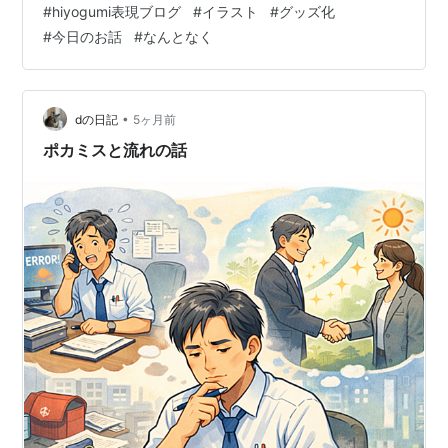
#
hiyogumi表現ブログ
#
イラスト
#
グッズ化
わいいです。 そして、右の子。 青と赤をベースに描いて
#
今日のお話
#
なんとなく
みました。 マフラーを上らへんの位置にして口元を隠し
てみました。 羊の耳を描いて、くるくるに。 これもかわ
いい。よきですね。 いつも通り、考えて描くじゃなく、
描いてから考えるタイプだなぁっと思います。 また 世界
•
dの日記
5ヶ月前
に謎の住人が…
ポカミスと流れの話