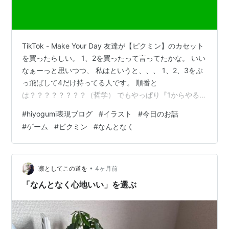
TikTok - Make Your Day 友達が【ピクミン】のカセット
を買ったらしい。 1、2を買ったって言ってたかな。 いい
なぁーっと思いつつ、 私はというと、、、 1、2、3をぶ
っ飛ばして4だけ持ってる人です。 順番と
は？？？？？？？？（哲学） でもやっぱり『1からやるべ
きなのかな、、、？』って少し悩んでます。 そんなこと
#
hiyogumi表現ブログ
#
イラスト
#
今日のお話
考えながら描いてみました。 一目でピクミンだ！！って
#
ゲーム
#
ピクミン
#
なんとなく
わかる作品にしたかったんです。 描くの難しすぎた。 う
ん。。。難しい。 今回はうまく描けたかも？？？ っと内
心思ってます。 自分なりに練習できたから良きです。 少
しは成長したんじゃ無いですかね。 。 。 。 多分🤔 …
•
凛としてこの道を
4ヶ月前
「なんとなく心地いい」を選ぶ