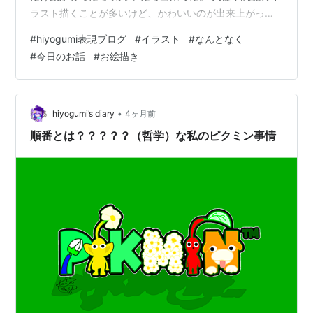
ラスト描くことが多いけど、かわいいのが出来上がって
しまった アイマスクの周りに色々描いてみた。 よくわか
#
hiyogumi表現ブログ
#
イラスト
#
なんとなく
らないけど、混ざってる感じがちょっと好きだったりす
#
今日のお話
#
お絵描き
る。 うん。 可愛くかけたんじゃないかなと思ってます。
情報量多いのに、理由はゼロ。 『理由もないのに出来た
もの』は、 自分が一番描きたいものなのかなって思った
りします。 とりあえずこの子は、 【何んとなくの塊】で
•
hiyogumi’s diary
4ヶ月前
すね。 またこういう…
順番とは？？？？？（哲学）な私のピクミン事情