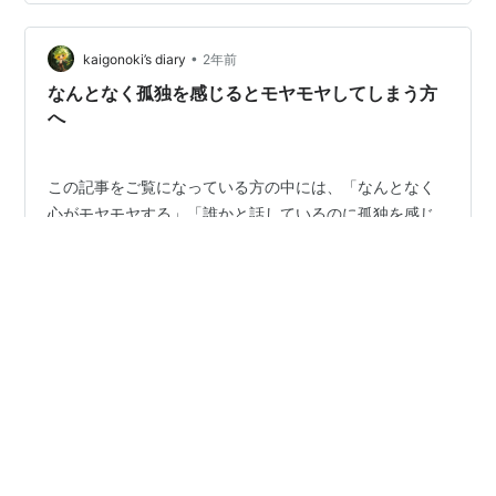
す。 溶き卵入れてもよろしいですね。 鶏ごぼう作ります
ごぼう、人参、こんにゃくを水、酒、砂糖、醤油でしっ
かり煮ていきます ゴボウが煮えたら、鶏もも肉も入れま
•
kaigonoki’s diary
2年前
す…
なんとなく孤独を感じるとモヤモヤしてしまう方
へ