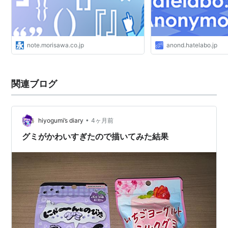
note.morisawa.co.jp
anond.hatelabo.jp
関連ブログ
•
hiyogumi’s diary
4ヶ月前
グミがかわいすぎたので描いてみた結果