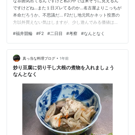
な雰囲気出てるんですけど私の中では来そうに見えるん
ですけどね...また１日ズレてるのか...名古屋よりこっちが
本命だろうか。不思議だ... F2だし地元民かネット投票の
方以外買えない気はしますが、少し遊んでみる価値はあ
りそうだと思ったので。 二日目全体 1R～10R(流し) 二日
#
福井競輪
#
F2
#
二日目
#
考察
#
なんとなく
目全体 この流れ(初日の流れ)はなんとなく... 1R～10R(流
し) ※11Rは捨て 平日ですし、ネット投票される方でお金
に余裕があって1,000円くらい暇潰しにと思う方向けの話
•
ですが 自分が買うならでいうとオッズにもよるんですが
真っ当な料理ブログ
1年前
ワイド6=7 or 二車複6…
炒り豆腐に切り干し大根の煮物を入れましょう
なんとなく