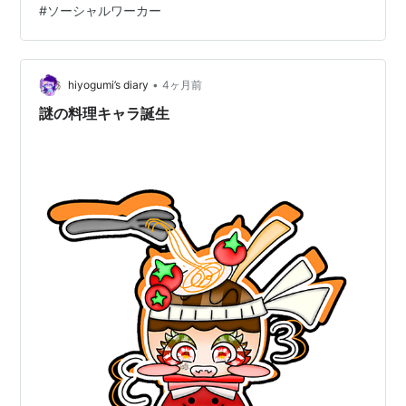
#
ソーシャルワーカー
ない。自分の感覚を信じたい時って、ある。 それでも時
には、絶対の道があってもいいと思います。そういう場
面があることも重々わかっています。ただ、「絶対そう
しなければいけなかった」ということは案外…
•
hiyogumi’s diary
4ヶ月前
謎の料理キャラ誕生