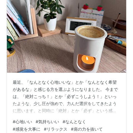
最近、「なんとなく心地いいな」とか「なんとなく希望
があるな」と感じる方を選ぶようになりました。 今まで
は、「絶対こっち！」とか「必ずこうしよう！」といっ
たような、少し圧が強めで、力んだ選択をしてきたよう
に思います。と同時に「絶対」とか「必ず」という感覚
が好きでもありました。 植物が元気でうれしい この「な
#
心地いい
#
気持ちいい
#
なんとなく
んとなーく」という柔らかさが今の私にはしっくりきて
#
感覚を大事に
#
リラックス
#
肩の力を抜いて
います。 何もかも、すべてのことを説明できるわけでは