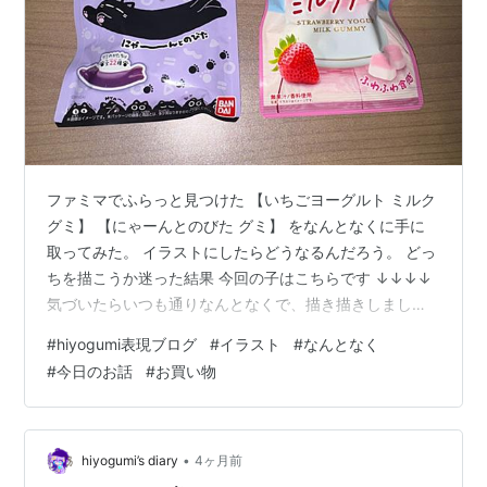
ファミマでふらっと見つけた 【いちごヨーグルト ミルク
グミ】 【にゃーんとのびた グミ】 をなんとなくに手に
取ってみた。 イラストにしたらどうなるんだろう。 どっ
ちを描こうか迷った結果 今回の子はこちらです ↓↓↓↓
気づいたらいつも通りなんとなくで、描き描きしまし
た。 ピンクベースでまとめて いちご＋グミ＋リボン＋ヨ
#
hiyogumi表現ブログ
#
イラスト
#
なんとなく
ーグルト 柔らかい感じを意識してみました。🍓💕 リボン
#
今日のお話
#
お買い物
を大きめにして少し甘めを強化。 周りのイチゴやグミ大
事です❥ 🍓🍓１０００ポイント🍓🍓 いつもは、モノライ
ンのブラシを全部使用してるんだけど、 今日はモノライ
ンのブラシはふちだけで モノライン以外で使ったのは鉛
•
hiyogumi’s diary
4ヶ月前
筆！！！ 【モノ…