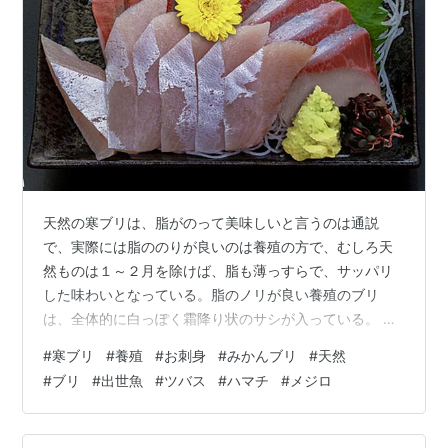
天然の寒ブリは、脂がのって美味しいと言うのは通説
で、実際には脂ののりが良いのは養殖の方で、むしろ天
然ものは１～２月を除けば、脂も薄っすらで、サッパリ
した味わいとなっている。脂のノリが良い養殖のブリ
は、全体的に白っぽく霜降り状のサシが入っている。 養
殖のなかには、愛媛のようにみかんを飼料に混ぜ込んで
#
寒ブリ
#
養殖
#
お刺身
#
みかんブリ
#
天然
食べさせている「みかんブリ」って言うのがある。みか
#
ブリ
#
出世魚
#
ツバス
#
ハマチ
#
メジロ
んに含まれるリモネンが、生臭さを抑え鮮度を保つ働き
をしているようで、決してみかんのお味がすることはな
い。みかんの他には柚子・かぼす・オリーブ・お茶など