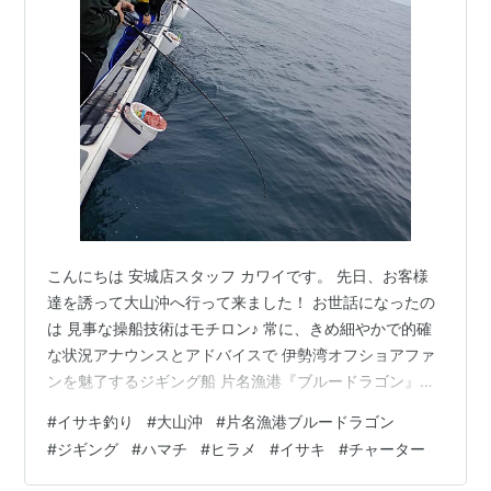
魚へんに反で、「魚反」という字。
関連語 リスト::動物 魚類 海水魚
こんにちは 安城店スタッフ カワイです。 先日、お客様
達を誘って大山沖へ行って来ました！ お世話になったの
は 見事な操船技術はモチロン♪ 常に、きめ細やかで的確
な状況アナウンスとアドバイスで 伊勢湾オフショアファ
ンを魅了するジギング船 片名漁港『ブルードラゴン』山
下船長 http://trex-sf.sakura.ne.jp/ ジギングがメインの
#
イサキ釣り
#
大山沖
#
片名漁港ブルードラゴン
お客様達のイサキおいしそうだなぁ・・・ の声に応える
#
ジギング
#
ハマチ
#
ヒラメ
#
イサキ
#
チャーター
形でブルードラゴンさんにリクエスト‼ イサキのエサ釣
りとジギングの相乗り便で大山沖に～ ファーストヒット