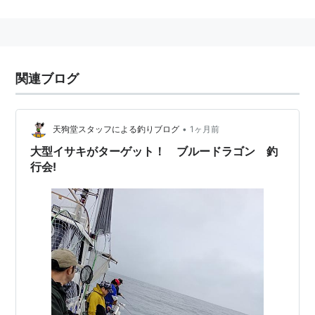
と呼ばれる。
関東ではワカシ（体長20cm程度）→イナダ（40cm程
度）→ワラサ（60cm程度）→ブリ（1m前後）で、ハマ
チは主に「養殖もの」を指す。
関連ブログ
成瀬宇平「魚料理のサイエンス」（新潮社）より
引用
•
天狗堂スタッフによる釣りブログ
1ヶ月前
大型イサキがターゲット！ ブルードラゴン 釣
ハマチも鰤も養殖ものの脂質含量は天然ものに比
行会!
べて多いのは、人口飼料に鰯のミールやフィード
オイルを使ったり、脂肪の多い鰯をそのまま投与
しているからだ。最近はあぶらっこくなく、肉質
のしっかりしたハマチや鰤にするための人工飼料
が研究されている。
引用文中の「ハマチ」は原書では国字が使われている。