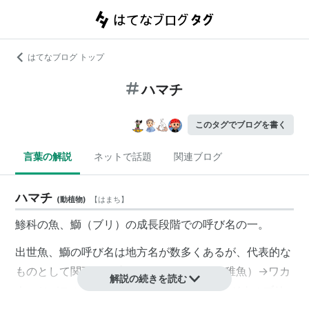
はてなブログ トップ
ハマチ
このタグでブログを書く
言葉の解説
ネットで話題
関連ブログ
ハマチ
(
動植物
)
【
はまち
】
鯵科の魚、鰤（ブリ）の成長段階での呼び名の一。
出世魚、鰤の呼び名は地方名が数多くあるが、代表的な
ものとして関西では成長に伴いモジャコ（稚魚）→ワカ
解説の続きを読む
ナ→ツバス→ハマチ（体長50cm程度）→メジナ→ブリ