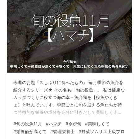
今週のお題「久しぶりに食べたもの」 毎月季節の魚介を
紹介するシリーズ★ その名も「旬の役魚」。 私は健康な
カラダづくりに役立つ海の幸・魚介類を【役魚やくぎ
ょ】と呼んでいます。季節ごとに旬を迎える魚たちが持
つ特徴的な栄養や成分を充分に引きだして美味しく楽し
く頂きましょう。11月の役魚はハマチです。 ハマチハマ
#
旬の役魚11月
#
ハマチ
#
今が旬
#
美味しくて
チの旬は9月から12月です。 ハマチSeriola
#
栄養価が高くて
#
管理栄養士
#
野菜ソムリエ上級プロ
quinqueradiata Temminck et Shlegel硬骨魚綱 スズキ目