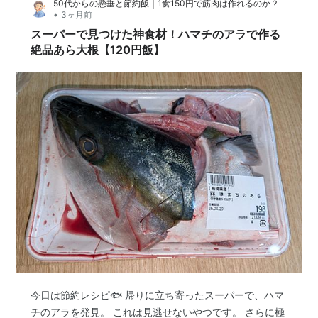
50代からの懸垂と節約飯｜1食150円で筋肉は作れるのか？
•
3ヶ月前
スーパーで見つけた神食材！ハマチのアラで作る
絶品あら大根【120円飯】
今日は節約レシピ🐟 帰りに立ち寄ったスーパーで、ハマ
チのアラを発見。 これは見逃せないやつです。 さらに極