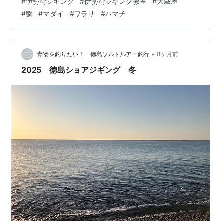
#
伊勢湾ジギング
#
伊勢湾ジギング教室
#
大蔵屋
sf.sakura.ne.jp/ 今回は外部講師をお呼びして伊勢湾を攻
#
鰤
#
マダイ
#
ワラサ
#
ハマチ
略！ 伊勢湾に足繫く通い、現場仕込みで叩き上げのエキ
スパートアングラー‼ 釣りウマ店主の「刈谷 大蔵屋 ダイ
ゾウ様」にご参加いだきました！ 朝一時合をものにする
べく移動中に、ジグを動かすイメー…
•
青物を釣りたい！ 徳島ソルトルアー釣行
8ヶ月前
2025 徳島ショアジギング 冬