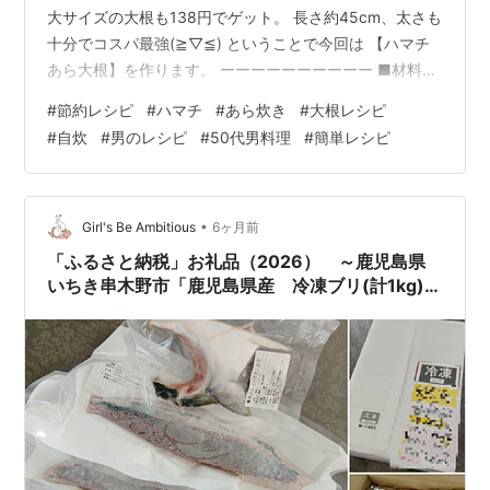
大サイズの大根も138円でゲット。 長さ約45cm、太さも
十分でコスパ最強(≧▽≦) ということで今回は 【ハマチ
あら大根】を作ります。 ーーーーーーーーーー ■材料
（2人分） ・ハマチのアラ 1パック 199円 ・大根 1/4本
#
節約レシピ
#
ハマチ
#
あら炊き
#
大根レシピ
約35円 合計 約240円（1人前 約120円） ーーーーーーー
#
自炊
#
男のレシピ
#
50代男料理
#
簡単レシピ
ーーー ■作り方 ①大根を3cm厚の半月切りにする ※レ
ンチンしてから煮ると時短になります ②アラに塩を振っ
て10分放置 ③大根の煮汁をアラに回しかけ、表面が白く
なったら冷水へ →ここでしっかり洗う…
•
Girl's Be Ambitious
6ヶ月前
「ふるさと納税」お礼品（2026） ～鹿児島県
いちき串木野市「鹿児島県産 冷凍ブリ(計1kg)」
～