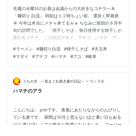
先週の火曜日のお昼は会議からの大好きなコチラへ☆
「麺切り 白流」 時刻は１２時ちょい前。 運良く即着座
☆ 今年は本当にメチャ来てるｗｗ ちなみに前回の９月中
旬の訪問でした。 「焼干しそば」 毎日使用する焼干しが
変わるコチラ。 この日はマダイ、アナゴ、ハマチ、アユ
のミックス☆ 行かない日もインスタで本日の焼干しをチ
#
ラーメン
#
麺切り白流
#
焼干しそば
#
天玉丼
ェックしてしまうｗｗ 大将の探求心に満ちた一杯。 トッ
#
マダイ
#
アナゴ
#
ハマチ
#
アユ
#
岐阜
ピングはチャーシュー、メンマ、海苔、ネギ。 特製でも
ないのにチャーシューが３枚ものってるのが嬉しい☆ 褐
色のスープは口当たりまろやか。 マダイの旨味が先行。
そしてアナゴ、ハマチ、アユの一体感。 エグミや雑味を
•
うちの犬 ～気まぐれ柴犬麦の日記～
10ヶ月前
感じないキレイ系なス…
ハマチのアラ
こんにちは。 prinです。 夜風にあたりながらのんびりし
ている麦です。 昼間は10月と思えないほど暑い日もある
けど 夜は涼しくてお散歩も快適になりました。 スーパー
で、ハマチのアラがお買い得になっていました。 最近同