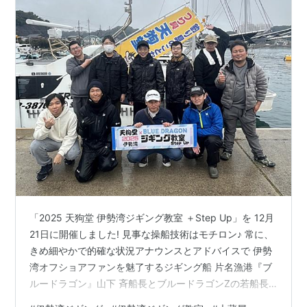
「2025 天狗堂 伊勢湾ジギング教室 ＋Step Up」を 12月
21日に開催しました! 見事な操船技術はモチロン♪ 常に、
きめ細やかで的確な状況アナウンスとアドバイスで 伊勢
湾オフショアファンを魅了するジギング船 片名漁港『ブ
ルードラゴン』山下 斉船長とブルードラゴンZの若船長
の悠さんとタッグを組んで開催！ http://trex-