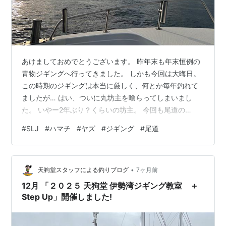
あけましておめでとうございます。 昨年末も年末恒例の
青物ジギングへ行ってきました。 しかも今回は大晦日。
この時期のジギングは本当に厳しく、何とか毎年釣れて
ましたが… はい、ついに丸坊主を喰らってしまいまし
た。 いやー2年ぶり？くらいの坊主。 今回も尾道の
YANAGIYAさんに乗船で前日から厳しいよと言われてま
#
SLJ
#
ハマチ
#
ヤズ
#
ジギング
#
尾道
したが船中でもサゴシ1、ヤズ2の大撃沈。 あれこれ試し
ましたが、魚は全然口を使ってくれず、ショートバイト1
回のみでした。(友人は何も無しの丸坊主…) あまりにも
•
ショックが大きかったので早いうちにリベンジしようと
天狗堂スタッフによる釣りブログ
7ヶ月前
思い、年明けは急遽亀田丸へ。 数日空いたので、海況も
12月 「２０２５ 天狗堂 伊勢湾ジギング教室 ＋
変わったかな？と願いました…
Step Up」開催しました!