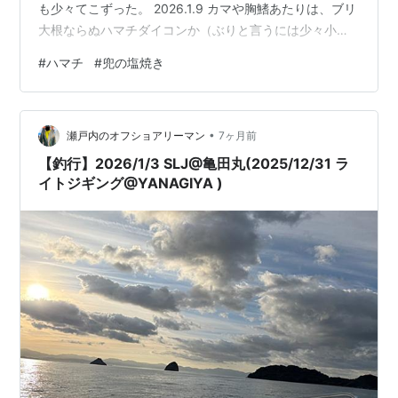
も少々てこずった。 2026.1.9 カマや胸鰭あたりは、ブリ
大根ならぬハマチダイコンか（ぶりと言うには少々小ぶ
りだそうで） 美味しくいただいた 2026.1.9 白い球体は
#
ハマチ
#
兜の塩焼き
魚の目玉、水晶体だろう。 目玉周りのゼラチン質は子ど
ものころから大好物だ。
•
瀬戸内のオフショアリーマン
7ヶ月前
【釣行】2026/1/3 SLJ@亀田丸(2025/12/31 ラ
イトジギング@YANAGIYA )