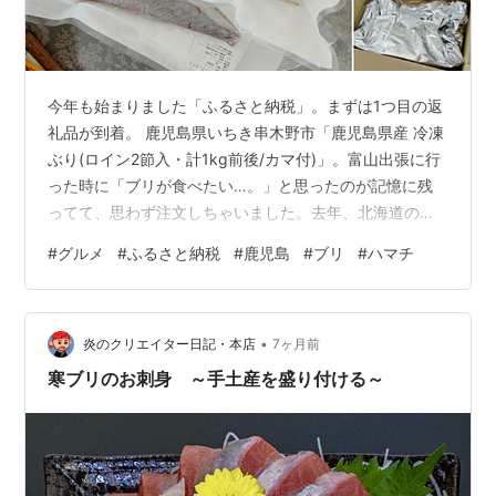
今年も始まりました「ふるさと納税」。まずは1つ目の返
礼品が到着。 鹿児島県いちき串木野市「鹿児島県産 冷凍
ぶり(ロイン2節入・計1kg前後/カマ付)」。富山出張に行
った時に「ブリが食べたい…。」と思ったのが記憶に残
ってて、思わず注文しちゃいました。去年、北海道の
「ギンサケサーモン（冷凍）」を頼んで良かったし、お
#
グルメ
#
ふるさと納税
#
鹿児島
#
ブリ
#
ハマチ
肉もいいけど魚もね。 入っていたのは「養殖ぶり（ハマ
チ）」のロインが2本と…、 「カマ」が1つ。「カマ」は
まぁオマケ程度だったけど、ロインは立派。 ロインは食
•
べる日の朝に冷蔵庫で解凍し、ブリしゃぶで頂きまし
炎のクリエイター日記・本店
7ヶ月前
た。鹿児島県って日本一の養殖ブリ生産地なんですね。
寒ブリのお刺身 ～手土産を盛り付ける～
脂が乗っててうまーい！ 量もかな…