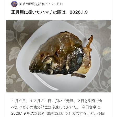
を飼料に混ぜ込む産地もあると聞く。 ブリは大きくなる
•
銀杏の巨樹を訪ねて
7ヶ月前
ほどに、名前が変わっていく出世魚と呼ばれているが、
正月用に捌いたハマチの頭は 2026.1.9
…
１月９日、１２月３１日に捌いて元旦、２日と刺身で食
べたけどその他の部位は冷凍しておいた。 今日食卓に、
2026.1.9 兜の塩焼き 兜割にはいつも苦労するけど、今回