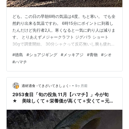
ども。この日の早朝6時の気温は4度。ちと寒い。 でも全
然釣り出来る気温ですわ。 6時15分にポイントに到着し
たんだけど先行者2人。寒くなると一気に釣り人は減りま
す。 とりあえずメジャークラフト ジグパラ ショート
30gで調査開始。 30分シャクって反応無いし腕も疲れて
きたので ハヤブサ(Hayabusa) ジャックアイ マキマキ
#
徳島
#
ショアジギング
#
メッキアジ
#
青物
#
シオ
30gとモンスターショット 95mm を使ってみる。 7時30
#
ハマチ
分の時点でもう1人しか釣りしていない。ダメだここは！
移動やな。 ここはどうかな？ 釣れそうな雰囲気なんだけ
ど・・・ よく見るとベイトが逃げ回ってるぞ！ 慌ててタ
ックルを準備してジグパラショートを使ってみ…
•
適材適食 -てきざいてきしょく-
9ヶ月前
2953食目「旬の役魚 11月【ハマチ】」今が旬
★ 美味しくて＋栄養価が高くて＋安くて＝元気
にしてくれる季節の魚介を紹介