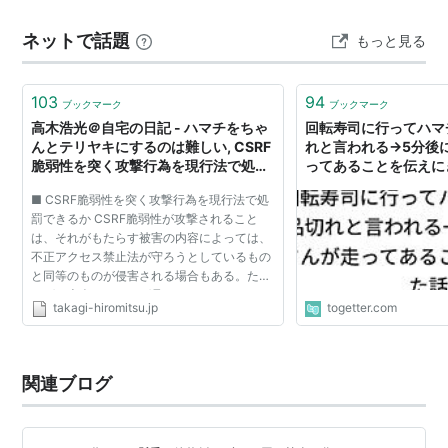
はジギングのお客様‼ 着ドンでコンディション抜群の青
ネットで話題
もっと見る
物‼ 良い流れで、追加もしていただきナイスな…
103
94
ブックマーク
ブックマーク
高木浩光＠自宅の日記 - ハマチをちゃ
回転寿司に行ってハマ
んとテリヤキにするのは難しい, CSRF
れと言われる→5分後
脆弱性を突く攻撃行為を現行法で処罰
ってあることを伝えに
できるか
■ CSRF脆弱性を突く攻撃行為を現行法で処
罰できるか CSRF脆弱性が攻撃されること
は、それがもたらす被害の内容によっては、
不正アクセス禁止法が守ろうとしているもの
と同等のものが侵害される場合もある。たと
えば、本人でなければ見ることのできないは
takagi-hiromitsu.jp
togetter.com
ずの情報が、CSRF脆弱性を突く罠を仕掛け
た者に送信されるといった...
関連ブログ