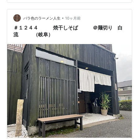
アジ科１．ハマチはどんな魚？皆さんよくご存じのハマ
チ、実は正式な名前（標準和名）はブリです。ブリはス
ズキ目アジ科ブリ属に属する種類で、日本近海に生息す
•
バラ色のラーメン人生
10ヶ月前
る…
＃１２４４ 焼干しそば ＠麺切り 白
流 （岐阜）