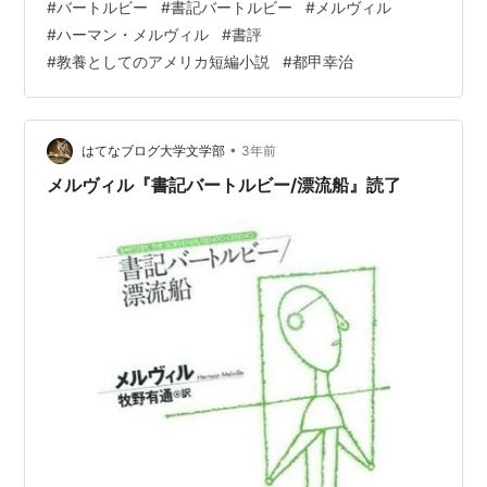
#
バートルビー
#
書記バートルビー
#
メルヴィル
事って作業じゃないですか。作業しなかったらクビなの
#
ハーマン・メルヴィル
#
書評
に、バートルビーは作業を拒否するのです。しかも嫌と
#
教養としてのアメリカ短編小説
#
都甲幸治
か無理とか体調不良とかじゃなくて「しない方がいい」
というそれが最善であるという提案で返すのです。 何も
しないことが最善なのだ 弱肉強食という言葉が暗示して
いるように、食べるというのは一種の暴力でも…
•
はてなブログ大学文学部
3年前
メルヴィル『書記バートルビー/漂流船』読了