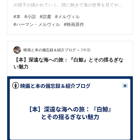
リー・バッド
』が発掘され出版されることになる
の様子が描かれていく。陸に飽きて海の世界を見てやろ
うと思い立ち、それなら客ではなく、金を貰えて最前線
#
本
#
小説
#
読書
#
メルヴィル
で観察できる水夫になってやろうと語る決意や、港にた
#
ハーマン・メルヴィル
#
映画原作
どり着くまでに起きた出来事などが描かれ、面白く読む
ことが出来た。そのまま乗船後も同じようなテイストで
続くのかと思っていたのに、その後はガラリと雰囲気が
変わってしまう。 何でも見てやろう 【小田実全集】 作
•
映画と本の備忘録＆紹介ブログ
3年前
者:小田実 講談社 Ama…
【本】深遠な海への旅：『白鯨』とその揺るぎな
い魅力