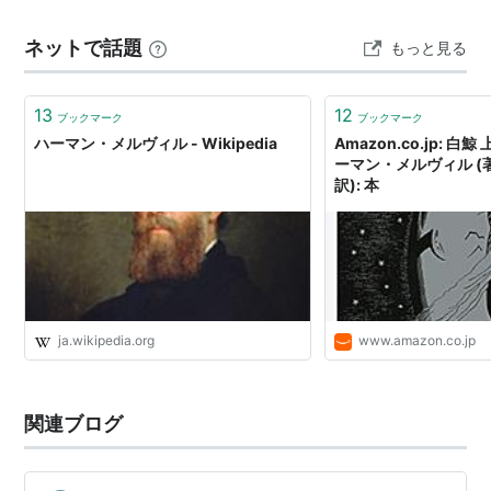
となる。あわててこの年の年末から翌年頭にかけて第四
ュメールは、読者と共に旅をする語り手であり、彼の目
ネットで話題
作『レッドバーン』第五作『ホワイト・ジャケット』を
もっと見る
を通して、エイハブ船長の狂気や、乗組員たちの多様…
発表する。
1850年、匿名で評論「ホーソーンとその苔」を発表
13
12
ブックマーク
ブックマーク
*1
。この年に先輩作家であるナサニエル・ホーソーン
ハーマン・メルヴィル - Wikipedia
Amazon.co.jp: 白鯨
ーマン・メルヴィル (著)
（ホーソン）の知遇を得る。以降二人の交流は続く。な
訳): 本
おバイセクシュアルであるメルヴィルは、このホーソー
ンに片思いをしていたようだという研究は多い。
1851年10月（32歳）、『白鯨』発表。当時の読者た
ちにはまったく受け入れられない。翌年には『ピエー
ル』を出版するも、「あの『タイピー』で名を売った小
ja.wikipedia.org
www.amazon.co.jp
説家メルヴィルは完全に駄目になってしまった」「気が
狂ってしまった」というような評価を受ける。もはや長
編は世間では受け入れられない作家になってしまったと
関連ブログ
いう本人の絶望と、周囲の勧めにより、しばらく短編小
説を書き綴る。この時期に「バートルビー」「イスラエ