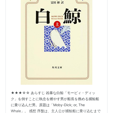
『レッドバーン』(Redburn, 1849)
『ホワイト・ジャケット』(White-Jacket, 1850)
『白鯨』(Moby-Dick, 1851) 上巻
ISBN:4061982117
下巻
ISBN:4061982176
『ピエール』(Pierre, 1852)
ISBN:4336041911
『詐欺師』(The Confidence-Man, 1857)
ISBN:4896501012
*1
:
彼の尊敬する二人の作家、ホーソーンとシェイクスピ
アについて賛辞を贈りつつ、いろいろなことを述べてい
る。読み物としても非常に面白い評論なのだが、二人の
先輩作家に対して彼が語っていることは、どちらかと言
えば、メルヴィル自身についての方がより当てはまる。
★★★☆☆ あらすじ 凶暴な白鯨「モービィ・ディッ
ほとんど自分自身について語った評論として読めてしま
ク」を倒すことに執念を燃やす男が船長を務める捕鯨船
う
に乗り込んだ男。原題は「Moby-Dick; or, The
*2
:
この折にメルヴィルの使用していた仕事机から『
ビ
Whale」。 感想 序盤は、主人公が捕鯨船に乗り込むまで