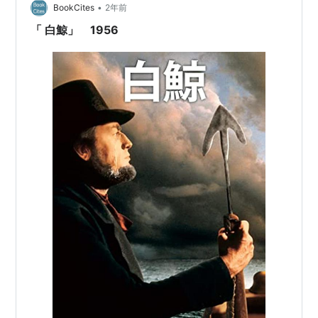
•
BookCites
2年前
ル・ポッター」「乙女の地獄」「ベニート・セレーノ」
「 白鯨」 1956
などの非常に優れた短編群が書かれている。
1856年（37歳）これら短編を一冊にまとめ『ピアザ
物語』出版。翌年、久しぶりの長編『詐欺師』を発表す
るもまったく世に受け入れられなかった。もしこの作品
が理解されなければ筆を折る、と述べていた通りこれを
最後についに小説家として作品を発表するのを止めてし
まう。40歳から詩作を始め、57歳の時には長編詩『ク
ラレル』を自費出版する。これは友人に配ったりした程
度で実際に書店店頭に並んだりしたわけではない。その
後、イギリスなどでは細々と読まれていたものの、世間
では完全に忘れられた作家となったまま暮らし、1891年
9月28日、72歳という長寿で死去する。死の直前、秀作
『
ビリー・バッド
』を書き残しており、死後に出版され
ることになる。
『詐欺師』以降筆を折ってしまったメルヴィルは世間