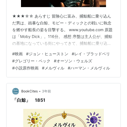
では完全に忘れられた作家となってしまう。イギリスの
大学教授などの読書サークルでは細々と読まれていたも
★★★☆☆ あらすじ 冒険心に富み、捕鯨船に乗り込ん
のの、アメリカでは何十年間も誰も知らない作家であっ
だ男は、凶暴な白鯨、モビー・ディックとの戦いに執念
た。それが死後31年、筆を折ってからは66年という時
を燃やす船長の姿を目撃する。 www.youtube.com 原題
を経て1922年、この読書サークルの教授の一人レイモ
は「Moby Dick」。116分。 感想 序盤は主人公が、捕鯨
の基地になっている街にやってきて、捕鯨船に乗り込む
ンド・ウィーヴァーによって作品が記念刊行という形で
までが描かれる。 この街で主人公は一晩泊まるのだが、
復刊される
*2
。これによってメルヴィルの再評価に火が
#
映画
#
ジョン・ヒューストン
#
レイ・ブラッドベリ
それが相部屋ならぬ相ベッドだった。夜ベッドで寝てい
つく。今日では世界を代表する大小説家の一人と数えら
#
グレゴリー・ペック
#
オーソン・ウェルズ
たらいきなり知らないおじさんが隣に入ってくるとか怖
れており、影響を与えた作家は内外に数知れない。現在
#
小説原作映画
#
メルヴィル
#
ハーマン・メルヴィル
すぎる。逆に知らないおじさんが寝ているベッドに潜り
のアメリカでは高校の国語の教科書などで誰しも必ず読
込むのも嫌すぎるが、当時は普通のことだったのだろう
まされる、国を代表する作家とされている。
か。見ているだけでゾッとしてしまった。 その後、教会
でオーソン・ウ…
•
BookCites
3年前
代表作
「白鯨」 1851
『タイピー』(Typee, 1846)
ISBN:4828830472
『オムー』(Omoo, 1847)
ISBN:4336024820
『マーディ』(Mardi, 1849)