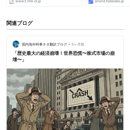
www3.nhk.or.jp
anond.hatelabo.jp
関連ブログ
•
国内海外時事ネタ翻訳ブログ
3ヶ月前
「歴史最大の経済崩壊！世界恐慌〜株式市場の崩
壊〜」