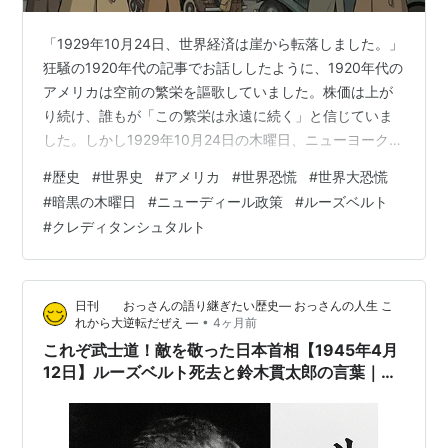
「1929年10月24日、世界経済は崖から転落しました。」
狂騒の1920年代の記事でお話ししたように、1920年代の
アメリカは空前の繁栄を謳歌していました。株価は上が
り続け、誰もが「この繁栄は永遠に続く」と信じていま
した。しかし1929年10月24日の木曜日、ニューヨーク株
式市場が突然の大暴落に見舞われました。「暗黒の木曜
#
歴史
#
世界史
#
アメリカ
#
世界恐慌
#
世界大恐慌
日」。この日から始まった株価の崩壊は、単なる金融市
#
暗黒の木曜日
#
ニューディール政策
#
ルーズベルト
場の混乱にとどまりませんでした。銀行の連鎖倒産・企
#
クレディタンシュタルト
業の大量倒産・失業者の激増・国際貿易の崩壊……瞬く間
にアメリカから世界全体に広がり、人類史上最大規模の
経済崩壊となりました。これが世界恐慌です。 暗黒の木
日刊 おっさんの語り継ぎたい歴史― おっさんの人生 こ
曜日〜崩壊の瞬間〜 1…
•
れから大逆転だぜえ ―
4ヶ月前
これぞ武士道！敵を敬った日本首相【1945年4月
12日】ルーズベルト死去と鈴木貫太郎の言葉｜
TIME誌原文紹介