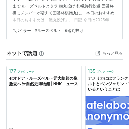
まで ルーズベルトとタラ 砲丸投げ 札幌急行鉄道 囲碁将
棋にメンバーが増えて囲碁将棋砲丸に。 本日のおすすめ
本日のおすすめは「砲丸投げ」。 日記 今日は2026年の
194日めで残りは171日（進捗率 53.2%） 20260713 =
#
ボイラー
#
ルーズベルト
#
砲丸投げ
0x1352769 = 3 * 11 * 47 * 13063 (約数の数: 16 個・素
数の数: 4種） 今朝の手稲山。2026.07.13 今日も自転車
で出勤。今シーズンの自転車通勤は68日め（68/68:
ネットで話題
もっと見る
1.000）。 ボイラー停止 朝、出勤…
177
139
ブックマーク
ブックマーク
セオドア・ルーズベルト元大統領の像
アメリカにはフランク
撤去へ 米自然史博物館 | NHKニュース
ルトとベンジャミン・
いるということは