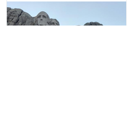
今回は後編です。前編はこちらからご覧ください。 セオ
ドア・ルーズベルト（第26代大統領） ラシュモア山の彫
刻の右から2人目がセオドア・ルーズベルトです。歴代大
統領にルーズベルト姓は2人います。 愛称がテディで、
テディベアの語源はセオドア・ルーズベルトです。狩猟
が趣味で、同行した猟師が子熊を撃ち、とどめを大統領
#
アメリカ大統領
#
トランプ
#
暗殺
#
ルーズベルト
に刺すようお膳立てをしたところ、「瀕死の動物を撃つ
#
ケネディ
#
レーガン
のは狩猟の精神に反する」と断わったのだそうです。そ
のニュースを見たおもちゃ屋が、テディが逃がした熊を