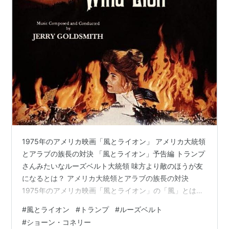
1975年のアメリカ映画「風とライオン」 アメリカ大統領
とアラブの族長の対決 「風とライオン」予告編 トランプ
さんみたいなルーズベルト大統領 味方より敵のほうが友
になるとは？ アメリカ大統領とアラブの族長の対決
1975年のアメリカ映画「風とライオン」の「風」とは第
26第アメリカ大統領セオドア・ルーズベルトを指し、
#
風とライオン
#
トランプ
#
ルーズベルト
「ライオン」とは20世紀初頭のモロッコに存在したベル
#
ショーン・コネリー
ベル人の族長、ライズリーを指すらしい。 物語はこのラ