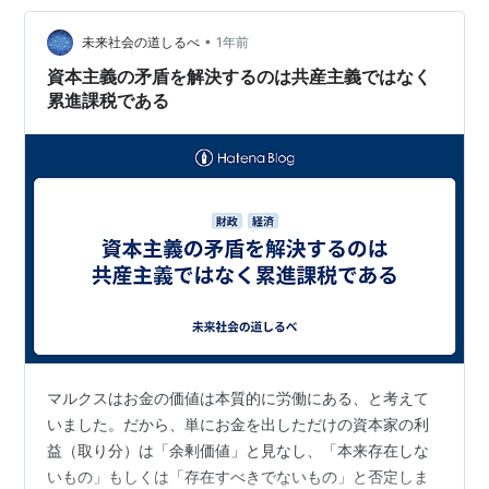
は戦争を好むような好戦的な民族とは異なり、やむを得
ずして日清戦争、日露戦争、第一次世界大戦、満州事
•
未来社会の道しるべ
1年前
変、支那事変、大東亜戦争と度重…
資本主義の矛盾を解決するのは共産主義ではなく
累進課税である
マルクスはお金の価値は本質的に労働にある、と考えて
いました。だから、単にお金を出しただけの資本家の利
益（取り分）は「余剰価値」と見なし、「本来存在しな
いもの」もしくは「存在すべきでないもの」と否定しま