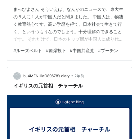
まっぴよさん そういえば、なんかのニュースで、東大生
の５人に１人が中国人だと聞きました。 中国人は、物凄
く教育熱心です。高い学歴を得て、日本社会で生きて行
く、というつもりなのでしょう。十分理解のできること
です。 それだけで、日本のトップ層が中国人に成り代わ
りそうですよね。もう変わっているのかな・・・？ Xを
#
ルーズベルト
#
原爆投下
#
中国共産党
#
プーチン
見ると、国会議員については色々と書かれていますね。
しかも、じゃんじゃか日本の不動産を買っているだけで
なく、ビザまで緩和されていますしね。 岩屋外相です
•
ね。 もうほぼ・・・中国？？公務員試験を中国人が受験
bJ4MENHiaO89678’s diary
2年前
できるようになったら、それこそもう終わりですよね。
イギリスの元首相 チャーチル
北方領土はロシアに乗っ取られたままで…