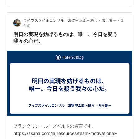
イズリーがモロッコに対する列強の干渉への抗議の意味
で、アメリカ人女性イーデンとその子供たちを誘拐する
•
ライフスタイルコンサル 海野甲太郎～格言・名言集～
2
場面からはじまる。 この誘拐事件は実際にあったそうだ
年前
が、その後の展開は創作が多い…
明日の実現を妨げるものは、唯一、今日を疑う
我々の心だ。
フランクリン・ルーズベルトの名言です。
https://asana.com/ja/resources/team-motivational-