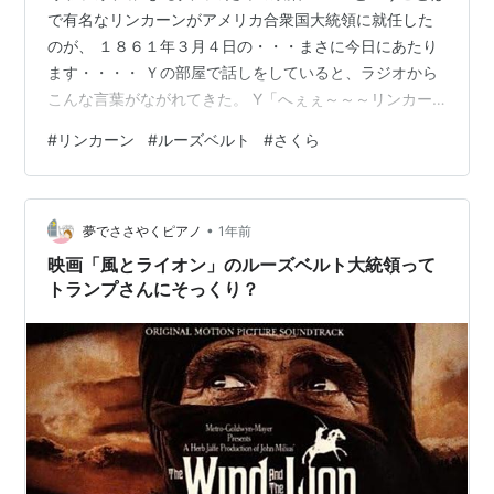
で有名なリンカーンがアメリカ合衆国大統領に就任した
のが、 １８６１年３月４日の・・・まさに今日にあたり
ます・・・・ Ｙの部屋で話しをしていると、ラジオから
こんな言葉がながれてきた。 Y「へぇぇ～～～リンカー
ンの大統領就任日か・・・」 私「うん・・・そう言って
#
リンカーン
#
ルーズベルト
#
さくら
るなぁ・・・ だけど・・・レーガンの就任式って１月じ
ゃなかったかぁ・・・」 Y「そうだよな・・・調べてみ
るか・・・辞書・・・ ああ・・アメリカ大統領就任式は
•
第２代大統領から第３７代ルーズベルトまでは原則３月
夢でささやくピアノ
1年前
４日 なんだってさ。 それ以後は１月20日になるんだって
映画「風とライオン」のルーズベルト大統領って
よ」 私「なんでだろ・・…
トランプさんにそっくり？