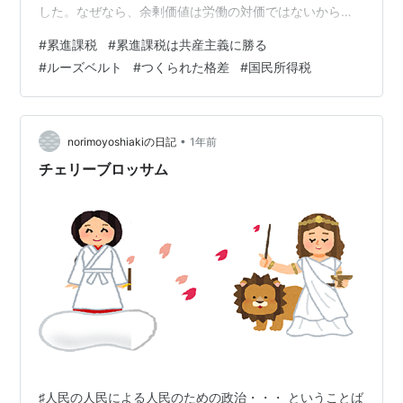
した。なぜなら、余剰価値は労働の対価ではないからで
す。 「現在の株高がバブルであると警報を発しない経済
#
累進課税
#
累進課税は共産主義に勝る
学者は社会に不要です」で「お金をどこかに置いていた
#
ルーズベルト
#
つくられた格差
#
国民所得税
ら、自然とお金が増えていた」という魔法は存在しな
い、と私は何度も強調していますが、上のマルクス理論
とほぼ同じことを言っているだけです。 有史以来、この
矛盾は多くの知識人が疑問に感じてきました。その知識
•
norimoyoshiakiの日記
1年前
人の一人は、世界最大の宗教の教祖であるイエスです…
チェリーブロッサム
♯人民の人民による人民のための政治・・・ ということば