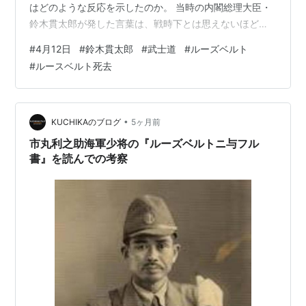
はどのような反応を示したのか。 当時の内閣総理大臣・
鈴木貫太郎が発した言葉は、戦時下とは思えないほどの
敬意と節度に満ちたものでした。その姿勢は、後に「武
#
4月12日
#
鈴木貫太郎
#
武士道
#
ルーズベルト
士道精神」として語られる日本人の品格を体現するもの
#
ルースベルト死去
でもあります。 さらに注目すべきは、この出来事が海外
メディアによってどのように報じられたかです。本記事
では、当時のアメリカ雑誌「TIME」に掲載された記事の
原文を引用しながら、鈴木貫太郎の発言の真意と、世界
•
KUCHIKAのブログ
5ヶ月前
が受け取った日本の姿を読み解いていき…
市丸利之助海軍少将の『ルーズベルトニ与フル
書』を読んでの考察