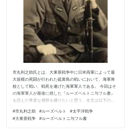
市丸利之助氏とは、大東亜戦争中に日米両軍によって最
大規模の死闘が行われた硫黄島の戦いにおいて、海軍将
校として戦い、戦死を遂げた海軍軍人である。 今回はそ
の海軍軍人が最後に残した『ルーズベルトニ与フル書』
を読んだ率直な感想を綴りたいと思う。全文は以下のリ
ンクから参照してもらいたい。
#
市丸利之助
#
ルーズベルト
#
太平洋戦争
https://ja.wikisource.org/wiki/ルーズベルトニ与フル書
#
大東亜戦争
#
ルーズベルトニ与フル書
まず市丸氏はこの書において何を述べようとしているの
だろうか。それは2点あると思う。 1つ目は、日本民族と