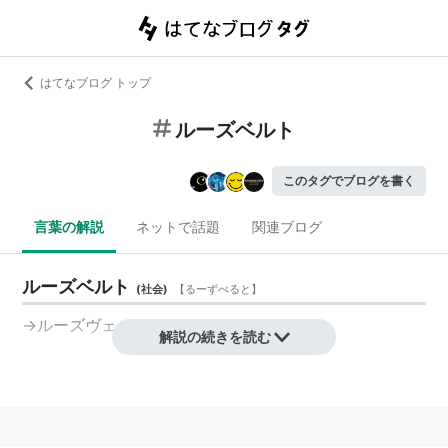
はてなブログ トップ
ルーズベルト
このタグでブログを書く
言葉の解説
ネットで話題
関連ブログ
ルーズベルト
(
社会
)
【
るーずべると
】
→ルーズヴェルト
解説の続きを読む