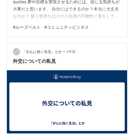
quotes 夢や目標を実現させるためには、信じる気持ちが
大事だと思います。 自分にはできるのか？本当に大丈夫
なのか？ 疑う気持ちはその人自身の可能性に蓋をしてし
まうことになるかもしれません。 実現できるかどうかは
#
ルーズベルト
#
コミュニティビジネス
分からなくとも、自分や周りの仲間を信じ、自分の夢や
目標が実現できることを信じ抜くこと。 それが実現への
一歩になると思います。 私は夢や目標を持った方々のサ
•
ポートをする仕事をしております。 関わる人々のキャリ
「がんに効く生活」とか
2年前
アUPや人財育成をするためにコミュニティビ…
外交についての私見