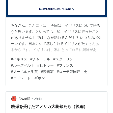
みなさん、こんにちは！ 今回は、イギリスについて語ろ
うと思います。といっても、私、イギリスに行ったこと
がありません！ では、なぜ語れるんだ！？ いつものパタ
ーンです。日本にいて感じられるイギリスがたくさんあ
るからです。 イギリスは、私にとって非常に興味がある
国です。なぜなら、私が尊敬するウィンストン＝チャー
#
イギリス
#
チャーチル
#
スターリン
チルがイギリスの政治家だからです。 チャーチルについ
#
ルーズベルト
#
ヒトラー
#
フランス
ては、その功罪についていろいろと議論がありますが、
#
ノーベル文学賞
#
読書家
#
ローテ帝国衰亡史
基本的には、第二次世界大戦での連合国勝利のきっかけ
#
エドワード・ギボン
を作ったこと、戦時のリーダーとして最前線で国民を引
っ張ったこと、ユーモアと教養があふれる人物であった
ことなどがその功績として挙げられるのでは…
•
学Q新聞
2年前
銃弾を受けたアメリカ大統領たち（後編）