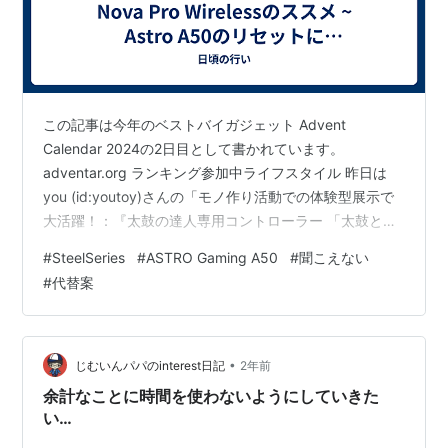
この記事は今年のベストバイガジェット Advent
Calendar 2024の2日目として書かれています。
adventar.org ランキング参加中ライフスタイル 昨日は
you (id:youtoy)さんの「モノ作り活動での体験型展示で
大活躍！：『太鼓の達人専用コントローラー 「太鼓とバ
チ for Nintendo Switch」』【ベストバイガジェット
#
SteelSeries
#
ASTRO Gaming A50
#
聞こえない
2024】」でした。 Switch用の太鼓の達人コントローラ
#
代替案
ーを別の遊びに利用する話があり面白かったです。 yo-
to.hatenablog.com さて、今年はAstroA50というゲーミ
ングヘッドセットについにしびれを切らし、別のヘッ
ド…
•
じむいんパパのinterest日記
2年前
余計なことに時間を使わないようにしていきた
い…