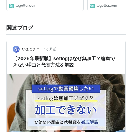
togetter.com
togetter.com
関連ブログ
•
いまどき？
1ヶ月前
【2026年最新版】setlogはなぜ無加工？編集で
きない理由と代替方法を解説