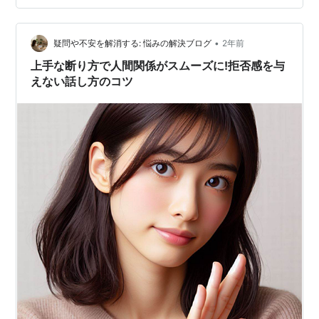
てしまったから... すごく無念というか、自分の存在は何
なんだ...みたいな気持ちになり凹んでしまいました。 …
•
疑問や不安を解消する: 悩みの解決ブログ
2年前
上手な断り方で人間関係がスムーズに!拒否感を与
えない話し方のコツ