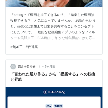
「setlogって動画を加工できるの？」「編集した動画は
投稿できる？」と気になっていませんか。 結論からいう
と、setlogは無加工で日常を共有することをコンセプト
にしたSNSで、一般的な動画編集アプリのようなフィル
ターや美肌加工、BGM追加、細かな編集機能には対応し
ていません。 しかし、それは単なる機能不足ではなく、
#
無加工
#
代替案
ありのままの日常を気軽に記録し、友達との思い出を自
然な形で残すための設計です。 この記事では、setlogが
無加工といわれる理由をはじめ、編集済み動画を投稿で
•
きるのか、加工したい場合の対処法、BeRealとの違い、
高みを目指せ！！
5ヶ月前
若者の間で人気を集めている理由まで詳しく解説しま
「言われた通り作る」から「提案する」への転換
す。 この記事を読…
と昇給