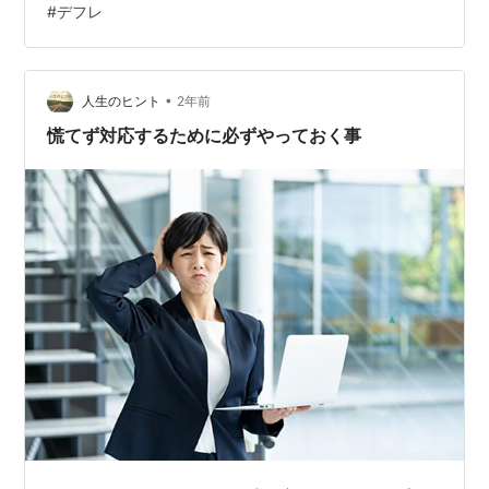
#
デフレ
使って新入社員さんがいきなり退職される事例が結構あ
るらしいですね。 希望と合わないので辞めるというの
は、まぁ昔からあることだったとは思うのですが、〇〇
ガチャという言い方はなかったし、鍵野が若い頃を思い
•
人生のヒント
2年前
返しても、入ってすぐいきなり辞めるという人はあま…
慌てず対応するために必ずやっておく事