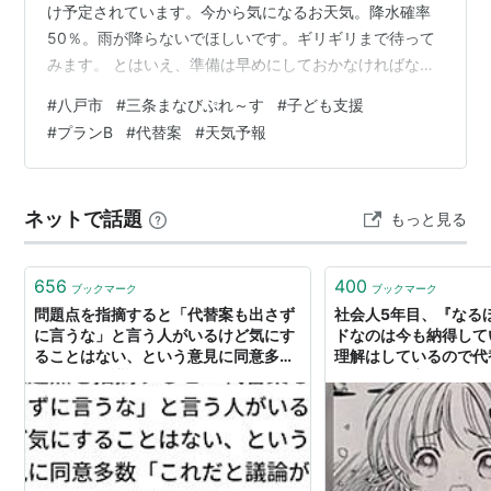
け予定されています。今から気になるお天気。降水確率
50％。雨が降らないでほしいです。ギリギリまで待って
みます。 とはいえ、準備は早めにしておかなければなり
ません。もし雨だったらどうしよう・・・ BBQの食材を
#
八戸市
#
三条まなびぷれ～す
#
子ども支援
つかって、カレーをつくる予定です。プランBを考えた
#
プランB
#
代替案
#
天気予報
ら、ちょっと安心です。 雨でもやれると想像できたらこ
ちらのもの。 雨は降ってほしくないけれど、雨が降って
もいいよ～そんな余裕の気持ちで、臨みたいと思いま
ネットで話題
もっと見る
す。 Xデーまであと少し。 ※Instagramやってます
→sanjo202404 で…
656
400
ブックマーク
ブックマーク
問題点を指摘すると「代替案も出さず
社会人5年目、『なる
に言うな」と言う人がいるけど気にす
ドなのは今も納得して
ることはない、という意見に同意多数
理解はしているので代
「これだと議論が進まないからね」
ぇ～』って言ってる