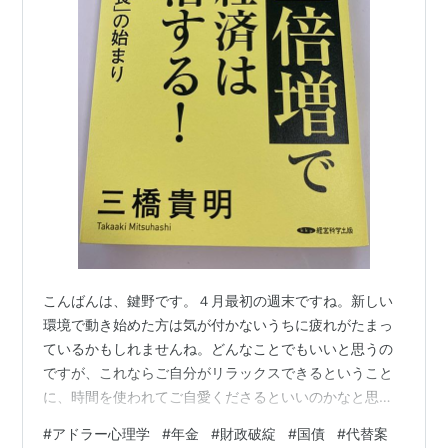
こんばんは、鍵野です。４月最初の週末ですね。新しい
環境で動き始めた方は気が付かないうちに疲れがたまっ
ているかもしれませんね。どんなことでもいいと思うの
ですが、これならご自分がリラックスできるということ
に、時間を使われてご自愛くださるといいのかなと思い
ます。 「配属ガチャ」に外れたということで、配属先が
#
アドラー心理学
#
年金
#
財政破綻
#
国債
#
代替案
希望と違ったので辞めますと、「退職代行」サービスを