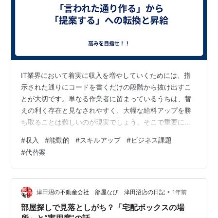
IT業界において着実に収入を増やしていくためには、指
示された通りにコードを書くだけの段階から抜け出すこ
とが大切です。単なる作業者に留まっているうちは、替
えの利く存在と見なされやすく、大幅な給料アップを勝
ち取ることは難しいのが現実でしょう。そこで重要にな
るのが、ビジネスの課題に対して技術的な視点から解決
#
収入
#
能動的
#
スキルアップ
#
ビジネス課題
策を提示する提案力だと言えます。要望をそのまま受け
#
代替案
入れるのではなく、より効率的な手法やコスト削減に繋
がる代替案を示すことで、エンジニアとしての価値は飛
躍的に高まっていくはずです。こうした上流工程に関わ
ろうとする姿勢は、実装能力以上の高い評価を得ること
•
津田沼の不動産会社 部屋なび 津田沼店の日記
1年前
に直結していきます。実は、高い報酬を得ているポジ…
部屋探しで見落としがち？「宅配ボックスの場
所」と“実用度”の話