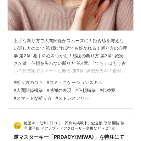
上手な断り方で人間関係がスムーズに！拒否感を与えな
い話し方のコツ 第1章: "NO"でも好かれる！断り方の心理
学 第2章: 相手の心をつかむ！感謝の断り方 第3章: 誠実
さが鍵！信頼を失わない断り方 第4章: 「でも」はもう古
い？代替案でスマートに断る 第5章: 練習がカギ！自然体
で断るためのトレーニング 第1章: "NO"でも好かれる！断
#
断り方のコツ
#
コミュニケーションスキル
り方の心理学 こんにちは、みなさん。断りたいけれど、
#
人間関係構築
#
感謝の表現
#
信頼構築
#
代替案
どう言えばいいかわからない、相手を傷つけたくない、
#
スマートな断り方
#
ストレスフリー
そんな経験はありませんか？上手な断り方は、相手にリ
スペクトを示しつつ、自分の意思をしっかり伝えること
ができれば、人間関係をさらに深めることも可能です。
鍵屋 キー助®｜口コミ・評判も掲載中。鍵交換 取付 開錠 修
今回は…
•
理 電子錠 ドアノブ・ドアクローザー交換など
2年前
逆マスターキー「PRDACY(MIWA)」を特注にて