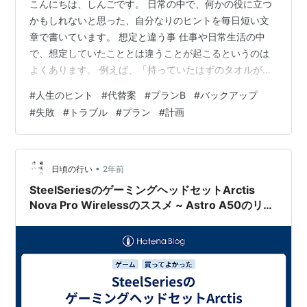
こんにちは、しんごです。 日常の中で、何かの役に立つ
かもしれないと思った、自分なりのヒントを毎日短い文
章で書いています。 想定と違う事 仕事や日常生活の中
で、想定していたこととは違うことが起こるというのは
よくあります。 例えば、「持っていたはずのタオルがな
い！」といったことも、ちょっとした想定外です。 「想
#
人生のヒント
#
代替案
#
プランB
#
バックアップ
定していたより作業時間が延びてしまい、次の予定に遅
#
失敗
#
トラブル
#
プラン
#
計画
れてしまう」といったものだと、他の人にも迷惑がかか
ってしまうので、なるべく避けたいところです。 こうし
た想定外は、大小あまり関係なく起こってしまうと、少
し慌ててしまったり、残念に思ったりしてしまうもので
•
日頃の行い
2年前
す。 すぐに代替案を考えられれば良いです…
SteelSeriesのゲーミングヘッドセットArctis
Nova Pro Wirelessのススメ ~ Astro A50のリセ
ットに疲れたあなたへ ~