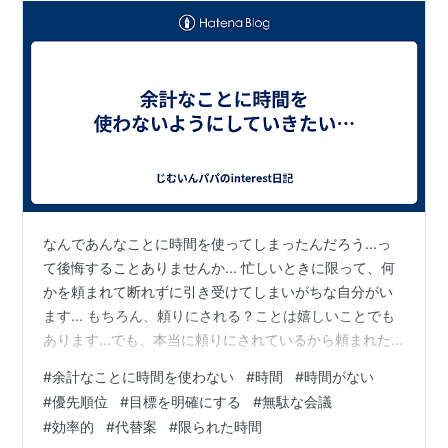
なんであんなことに時間を使ってしまったんだろう...っ
て後悔することありませんか... 忙しいときに限って、何
かを頼まれて断れずに引き受けてしまいがちな自分がい
ます... もちろん、頼りにされる？ことは嬉しいことでも
あります...でも、本当に頼りにされているから頼まれた
のか、頼んだ相手がその仕事を面倒だと思ったからこち
#
余計なことに時間を使わない
#
時間
#
時間がない
らに投げてきたのか...後になって悩んでしまうことがあ
#
優先順位
#
目標を明確にする
#
無駄な会議
ります... というのも、「こんなことはあいつにさせとけ
#
効率的
#
代替案
#
限られた時間
ばいい...こっちは忙しいんだから...」っていう声を耳にし