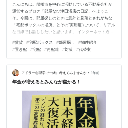
こんにちは。船橋市を中心に活動している不動産会社が
運営するブログ「部屋なび津田沼店の日記」へようこ
そ。今回は、部屋探しのときに意外と見落とされがちな
「宅配ボックスの場所」とその“実用度”について、リアル
な目線でお話ししたいと思います。 インターネット通販
の利用が当たり前になった今、「宅配ボックス付き」は
#
賃貸
#
宅配ボックス
#
部屋探し
#
物件紹介
人気設備ランキングでも常連です。でも実は、設置され
#
置き配
#
宅配
#
再配達
#
対策
#
代替案
ている＝便利、とは限らないのです。 この記事では、 宅
配ボックスの“ありがちな落とし穴” チェックすべき設置
場所や使い勝手 意外と知らない！便利な使い方 物件選び
で後悔しないためのチェックリスト などをわかりやすく
•
アドラー心理学で一緒に考えてみませんか
1年前
解説します。特に「一人暮らし」や…
年金が増えるとみんなが儲かる！