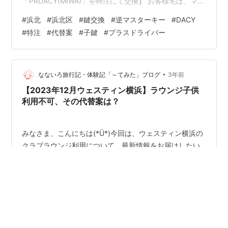
「PRDACY(MIWA)」を特注にて交換】 お客様宅は、マン
ションのエントランスの自動ドアと、玄関の開錠を同じ
#
浜北
#
浜北区
#
鍵交換
#
逆マスターキー
#
DACY
鍵で出来る逆マスターキー「PRDACY(MIWA)」でした。
#
特注
#
代替案
#
子鍵
#
プラスドライバー
なお、シリンダー数はドアに対して一つで、ドアノブ一
体型のLA錠前でしたので、様々な鍵のタイプに対応して
おります。 既設と同じ鍵であれば、特注品でメーカーへ
注文をして1ヶ月～2ヶ月で納品されてからの交換とな
•
なないろ旅行記・体験記「～てみた」ブログ
3年前
り、子鍵の本…
【2023年12月ウェスティン横浜】ラウンジ子供
利用不可、その代替案は？