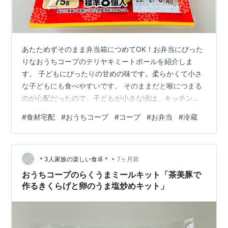
あたためずそのまま弁当箱につめてOK！お弁当にぴった
りなおうちコープのテリヤキミートボールを紹介しま
す。 子どもにぴったりの甘めの味です。柔らかくて小さ
な子どもにも食べやすいです。 そのままだと喉につまる
のが心配だったので、子どもが小さな頃は、キッチンバ
サミで半分にカットしてあげていました。 あたためる方
#
食材宅配
#
おうちコープ
#
コープ
#
お弁当
#
冷蔵
法は簡単です。少し手で袋をあけて、大きめのマグカッ
プやそばちょこに立てて、30秒レンジでチンするだけ！
ラップが要らないんです。 レンチン直後は、熱い部分と
•
冷たい部分に偏りがあるので、すぐ食べないように注意
＊3人家族の楽しい食卓＊
7ヶ月前
です！私は袋の上から触って、温度を確かめてから子ど
おうちコープのらくうまミールキット「茶美豚で
もにあげていました。 カルシウムが1袋あ…
作るきくらげと卵のうま塩炒めキット」