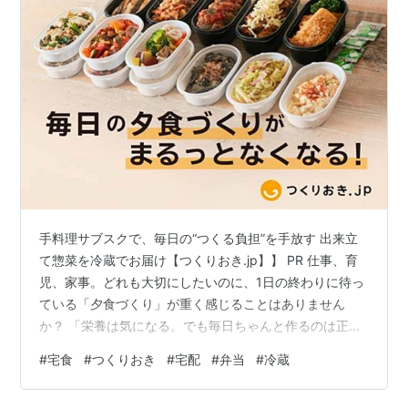
手料理サブスクで、毎日の“つくる負担”を手放す 出来立
て惣菜を冷蔵でお届け【つくりおき.jp】】 PR 仕事、育
児、家事。どれも大切にしたいのに、1日の終わりに待っ
ている「夕食づくり」が重く感じることはありません
か？ 「栄養は気になる。でも毎日ちゃんと作るのは正直
つらい」そんな声に応えるのが、手料理サブスク【つく
#
宅食
#
つくりおき
#
宅配
#
弁当
#
冷蔵
りおき.jp】です。 調理経験豊富なシェフと管理栄養士が
監修し、専用キッチンで丁寧に手作りした惣菜を冷蔵で