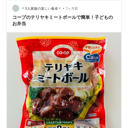
毎週お届け。温めてお皿に盛るだけ。最短5分で食卓が整
•
います。 しかも1食あたり798円〜（送料・税込）。
＊3人家族の楽しい食卓＊
7ヶ月前
LINEで注文・変更・お休みも簡単。定期縛りもありませ
コープのテリヤキミートボールで簡単！子どもの
ん。 もくじ 30代・…
お弁当