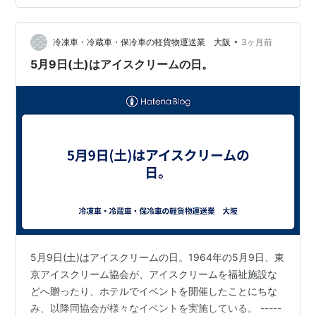
後は冷蔵。逆さにして熟成を均一に。 柿（硬いもの） 常
温 柔らかくなったら冷蔵へ。 みかん 常温（風通し良
•
く） 重ねず広げて保存。湿気に注意。 キウイ（未熟）
冷凍車・冷蔵車・保冷車の軽貨物運送業 大阪
3ヶ月前
常温 追熟中は常温。熟したら冷蔵へ。 🍽️ 冷蔵保存が基
5月9日(土)はアイスクリームの日。
本の果…
5月9日(土)はアイスクリームの日。1964年の5月9日、東
京アイスクリーム協会が、アイスクリームを福祉施設な
どへ贈ったり、ホテルでイベントを開催したことにちな
み、以降同協会が様々なイベントを実施している。 -----