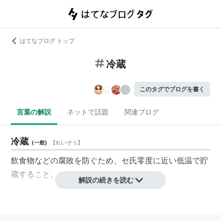
はてなブログ トップ
冷蔵
このタグでブログを書く
言葉の解説
ネットで話題
関連ブログ
冷蔵
(
一般
)
【
れいぞう
】
飲食物などの腐敗を防ぐため、セ氏零度に近い低温で貯
蔵すること。
解説の続きを読む