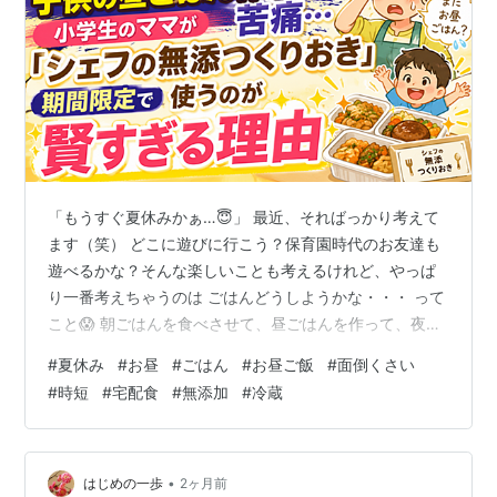
「もうすぐ夏休みかぁ…😇」 最近、そればっかり考えて
ます（笑） どこに遊びに行こう？保育園時代のお友達も
遊べるかな？そんな楽しいことも考えるけれど、やっぱ
り一番考えちゃうのは ごはんどうしようかな・・・ って
こと😱 朝ごはんを食べさせて、昼ごはんを作って、夜ご
はんも作る。 それを約40日近く続けるって、考えただけ
#
夏休み
#
お昼
#
ごはん
#
お昼ご飯
#
面倒くさい
で大変すぎん？ うちの子が通う学童は、どうやら前半約
#
時短
#
宅配食
#
無添加
#
冷蔵
2週間は希望者は給食が出るみたい。いや多少高くてもい
いから期間中全部出してくれよ😂 更に学童使ってない家
庭なんて、間違いなく期間中ずっと3食自己調達でしょ？
学生の頃は大好きだった夏休みが、親になるとこんなに
•
はじめの一歩
2ヶ月前