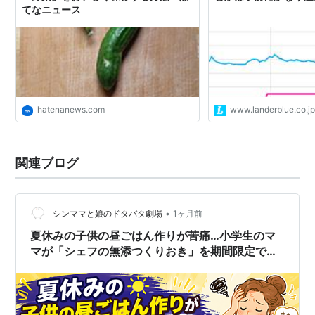
てなニュース
hatenanews.com
www.landerblue.co.j
関連ブログ
•
シンママと娘のドタバタ劇場
1ヶ月前
夏休みの子供の昼ごはん作りが苦痛…小学生のマ
マが「シェフの無添つくりおき」を期間限定で使
うのが賢すぎる理由