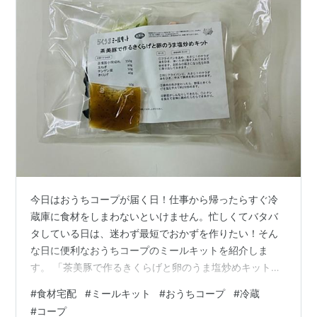
今日はおうちコープが届く日！仕事から帰ったらすぐ冷
蔵庫に食材をしまわないといけません。忙しくてバタバ
タしている日は、迷わず最短でおかずを作りたい！そん
な日に便利なおうちコープのミールキットを紹介しま
す。 「茶美豚で作るきくらげと卵のうま塩炒めキット」
ミールキット以外に用意する材料は、生卵と油大さじ２
#
食材宅配
#
ミールキット
#
おうちコープ
#
冷蔵
です。（私はかさ増しの為、しめじ１パックも準備） 袋
#
コープ