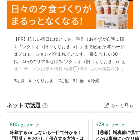
【PR】忙しい毎日にゆとりを。手作りおかずが自宅に届
く「ツクリオ（旧つくりおき.jp）」を徹底紹介 本ページ
はプロモーションが含まれています。 目次 忙しい30
代・40代のリアルな悩み ツクリオ（旧つくりおき.jp）と
は？ サービスの基本情報 特徴① 手作りのお惣菜を冷蔵
でお届け 特徴② 毎日の食事づくりをサポート 30代・40
#
宅食
#
つくりおき
#
宅配
#
弁当
#
冷蔵
代の気持ちを知るために生の声をチェック 料金・プラン
注文方法 初回特典について こんな人におすすめ 購入・
申し込み方法 よくある質問 まとめ 忙しい30代・40代の
ネットで話題
もっと見る
リアルな悩み 仕事に家事、育児まで毎日忙しく過ごして
いると、「今日の夕飯は何にしよう」と考える時間さえ
負…
865
678
ブックマーク
ブックマーク
冷蔵する or しないも一目で分かる！
【悲報】増税前に慌て
「野菜」をおいしく保存する方法 - は
とかは事前にかなり値