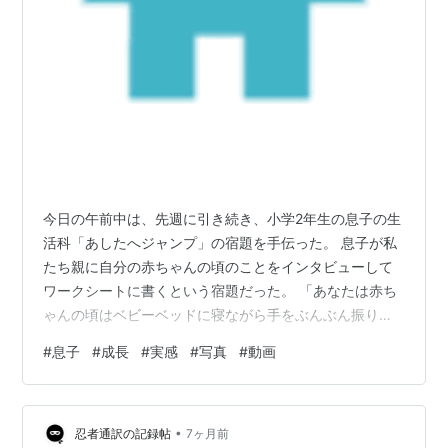
今日の午前中は、先週に引き続き、小学2年生の息子の生
活科「あしたへジャンプ」の宿題を手伝った。 息子が私
たち親に自分の赤ちゃんの頃のことをインタビューして
ワークシートに書くという宿題だった。 「あなたは赤ち
ゃんの頃はベビーベッドに寝ながら手をぶんぶん振り回
して、見えない敵と戦っているようだったよ。」「え、
#
息子
#
成長
#
実感
#
写真
#
動画
何それ～書くの恥ずかしいよ～。」 「生まれた時から戦
うのが大好きだったよ！」「えーそーなんだー。」など
とやりとり。息子はワンピースが大好き。ポケモンも好
•
き。 「寝返りは、いつしたんですか。」「えっと、3か
忍者通訳の記録帖
7ヶ月前