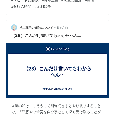
完全な思い込みだった。現実に表示されたのは、静かで
#
銀行の時間
#
金利競争
無機質な小さな文字で書かれた一文だった。 「適用は、
翌々月からになります」 今ではない。来月でもない。そ
の、さらに先。 🌫️イラつくというより、拍子抜けに近い
感覚だった。 「え…？そうなんだ…
•
浄土真宗の聞法について
8ヶ月前
（28）こんだけ書いてもわからへん…
当時の私は、こうやって阿弥陀さまとやり取りすること
で、「罪悪やご苦労を自分事として深く受け取ることが