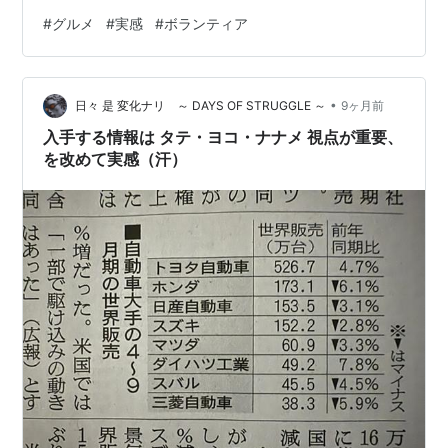
意味がわからんって？僕もわかりません。 そう、意味不
#
グルメ
#
実感
#
ボランティア
明。意味がわからない話をしましょう。「なんの意味が
あんの」って話。 国民栄誉賞とか、ノーベル賞とか、大
きな賞を受賞した人が記者会見することがありますよ
•
ね。んでその際の、お決まりの質問のひとつに、「受賞
日々 是 変化ナリ ～ DAYS OF STRUGGLE ～
9ヶ月前
した実感はありますか」ってのがあるじゃないですか。
入手する情報は タテ・ヨコ・ナナメ 視点が重要、
記者の質問じゃなくて、受賞者がみずから口に…
を改めて実感（汗）