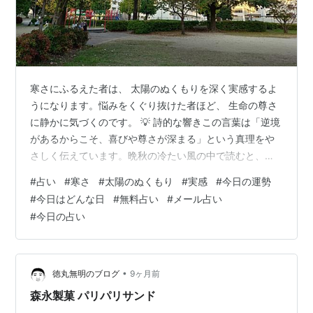
寒さにふるえた者は、 太陽のぬくもりを深く実感するよ
うになります。悩みをくぐり抜けた者ほど、 生命の尊さ
に静かに気づくのです。 💡 詩的な響きこの言葉は「逆境
があるからこそ、喜びや尊さが深まる」という真理をや
さしく伝えています。晩秋の冷たい風の中で読むと、ま
さに「寒さ」と「ぬくもり」の対比が胸に響きます。 🖋
#
占い
#
寒さ
#
太陽のぬくもり
#
実感
#
今日の運勢
呼応する一句「冬の陽に ふるえし者の 影やさし」 寒さ
#
今日はどんな日
#
無料占い
#
メール占い
に震えた者の影が、冬の陽に包まれてやさしく見える
#
今日の占い
―― そんな情景を詩に表して見ました。 🌱 意味のひら
めき・寒さと太陽 苦しみや困難を経験したからこそ、温
もりのありがたさを心から感じられる。・悩みと生命 試
練を乗り越えた人ほど、日常の…
•
徳丸無明のブログ
9ヶ月前
森永製菓 パリパリサンド