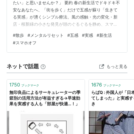
たい」と思いませんか？」 要約 春の新生活でドキドキ不
安なあなたへ、「街を歩く」だけで五感が蘇り「生きて
る実感」が湧くシンプル療法。風の感触・光の変化・新
店・桜新緑の小さな発見が頭のぐるぐるを静め、スマホ
シャットアウト遠回り帰宅で自然に前向きに。街が季節
#
散歩
#
メンタルリセット
#
五感
#
実感
#
新生活
を進むように、あなたも無理せず少しずつ前へ。「いつ
#
スマホオフ
もと違う道一本」から始められる、誰でも即実行可能な
心晴らし術。 新生活のモヤモヤ、街歩きでスッキリしま
せんか？ 1. 街歩きの「生きてるスイッチ」ON効果 スマ
ネットで話題
もっと見る
ホ脳からの解放： 風が肌に触れる感触 光の色変化（朝夕
の違い） 五感復活→「あ、生きて…
1750
1676
ブックマーク
ブックマーク
無印良品によるサーキュレーターの季
らばQ : 外国人が「
節別の活用方法が有益すぎる→早速効
てしまった」と実感す
果を実感する人も「部屋が快適…！」
き