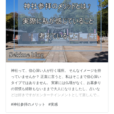
神社って、信心深い人が行く場所。 そんなイメージを持
っていませんか？ 正直に言うと、私はそこまで信心深い
タイプではありません。 実家には仏壇がなく、お墓参り
の習慣も経験もないままで大人になりましたし、占いな
どは好きですがエンターテインメントとして楽しんでい
ます。 そのため神社も、「神様にお願いしよう！」とい
#
神社参拝のメリット
#
実感
うより、なんとなく気持ちを切り替えたいときに行く場
所、という感覚です。 数年前から実家の両親と神社仏閣