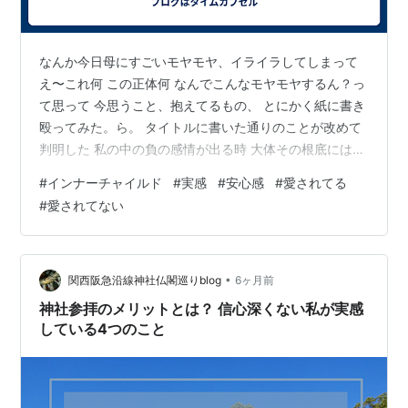
なんか今日母にすごいモヤモヤ、イライラしてしまって
え〜これ何 この正体何 なんでこんなモヤモヤするん？っ
て思って 今思うこと、抱えてるもの、 とにかく紙に書き
殴ってみた。ら。 タイトルに書いた通りのことが改めて
判明した 私の中の負の感情が出る時 大体その根底には
「愛されてない」と悲嘆に苦しむ私がいる 私にとっての
#
インナーチャイルド
#
実感
#
安心感
#
愛されてる
一番の悲劇「愛されていない」 あまりにも悲しすぎる実
#
愛されてない
感 しっかし何度も何度もこのガムを噛まされる もう味し
んやろ〜こんなに何百回も噛んできたんやから〜って思
っても 何回も何回もこの味出てくる…噛まされる… 何…
もういいやろ…つらいんですけど…苦いんですけど… で
•
関西阪急沿線神社仏閣巡りblog
6ヶ月前
も今日改めて思った 私…
神社参拝のメリットとは？ 信心深くない私が実感
している4つのこと