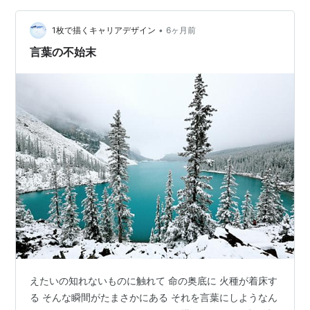
巡りを始めたのは、家族全員歴史好きで、歩く目的がほ
•
しかったため、でした。 にもかかわらず、神社やお寺の
1枚で描くキャリアデザイン
6ヶ月前
参拝後に仕事の話が来たり、タイミングよく物事が進ん
言葉の不始末
だり、「あ、なんか流れよくなってるかも…
えたいの知れないものに触れて 命の奥底に 火種が着床す
る そんな瞬間がたまさかにある それを言葉にしようなん