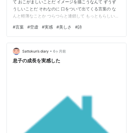
て おこがましいことだ イメージを描こうなんて ずうず
うしいことだ それなのに 口をついて出てくる言葉の な
んと軽薄なことか つらつらと連鎖して もっともらしい顔
をして 中身はすっからかんの空っぽだ あわてて実感を拵
#
言葉
#
空虚
#
実感
#
美しさ
#
詩
（こしら）えようとするが そんなものはすぐに見透かさ
れる 言葉の不始末に 身がすくむ いっそのこと 舌が痺れ
るほどの強い酒でもあおって ハイになってしまいたい夜
•
もある けれど 冷めれば元の木阿弥 自分の空虚な顔が鏡
Sattokun’s diary
6ヶ月前
に映るだけ ただ積み上げればいいってもんじゃない ただ
息子の成長を実感した
生きてい…