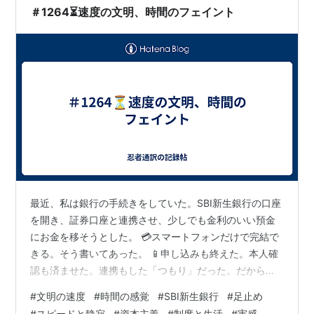
月くらいで。」「赤ちゃんのころは、寝返りがなかなか
＃1264⏳速度の文明、時間のフェイント
できないんだぞ。」「えー何で？」「だって…
最近、私は銀行の手続きをしていた。SBI新生銀行の口座
を開き、証券口座と連携させ、少しでも金利のいい預金
にお金を移そうとした。 💳スマートフォンだけで完結で
きる。そう書いてあった。 📱申し込みも終えた。本人確
認も済ませた。連携もした「つもり」だった。だから、
早ければ翌日、遅くても今月中には反映されるだろう。
#
文明の速度
#
時間の感覚
#
SBI新生銀行
#
足止め
そのくらいの時間感覚でいた。 ⏰——ここまでは、私の
#
スピードと静寂
#
資本主義
#
制度と生活
#
実感