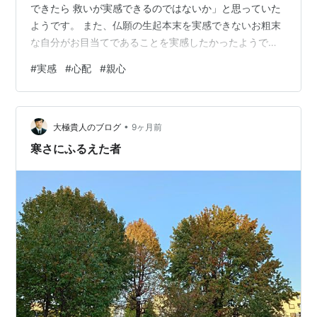
できたら 救いが実感できるのではないか」と思っていた
ようです。 また、仏願の生起本末を実感できないお粗末
な自分がお目当てであることを実感したかったようで
す。実感できれば仏願を疑いなく聞けるようになると考
#
実感
#
心配
#
親心
えていたのでしょう。 延々と続くやり取りの中で、当時
の気持ちをあらわしているコメントを見つけました。 ・
ちゃんと聴いてるけど、なんかスッキリしない… ・おっ
•
しゃってる日本語の意味は分かるけど、でも…分からな
大極貴人のブログ
9ヶ月前
い… ・お粗末な俺だからこそ南無阿弥陀仏が作られた、
寒さにふるえた者
と言われても、やっぱりピンとこない… ・…