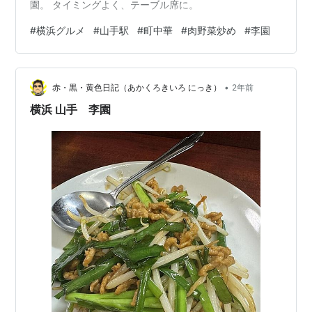
園。 タイミングよく、テーブル席に。
#
横浜グルメ
#
山手駅
#
町中華
#
肉野菜炒め
#
李園
•
赤・黒・黄色日記（あかくろきいろ にっき）
2年前
横浜 山手 李園