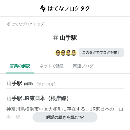
はてなブログ トップ
山手駅
このタグでブログを書く
言葉の解説
ネットで話題
関連ブログ
山手駅
(
地理
)
【
やまてえき
】
山手駅 JR東日本（根岸線）
神奈川県
横浜市中区
大和町
に存在する、
JR東日本
の「
山
手
」駅。
解説の続きを読む
2013年3月24日から、
根岸駅
寄りに駅舎が移動し営業を