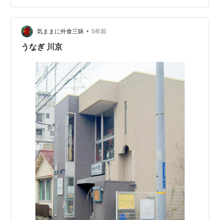
パエリアのお店を書かれて…
•
気ままに外食三昧
5年前
うなぎ 川京