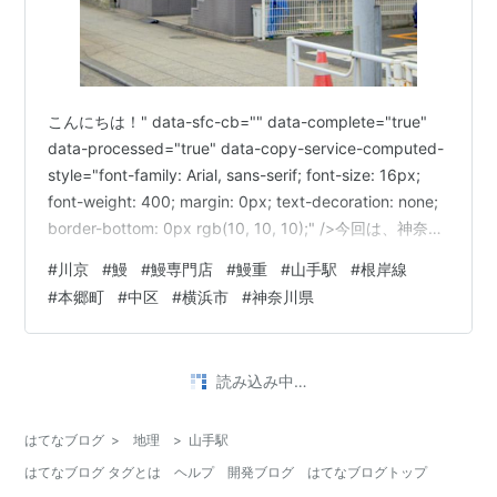
こんにちは！" data-sfc-cb="" data-complete="true"
data-processed="true" data-copy-service-computed-
style="font-family: Arial, sans-serif; font-size: 16px;
font-weight: 400; margin: 0px; text-decoration: none;
border-bottom: 0px rgb(10, 10, 10);" />今回は、神奈川
県横浜市中区にある鰻専門店「うなぎ 川京」さんをご紹
#
川京
#
鰻
#
鰻専門店
#
鰻重
#
山手駅
#
根岸線
介します。 以前から気になっていたお店で、今回は贅…
#
本郷町
#
中区
#
横浜市
#
神奈川県
読み込み中…
はてなブログ
>
地理
>
山手駅
はてなブログ タグとは
ヘルプ
開発ブログ
はてなブログトップ