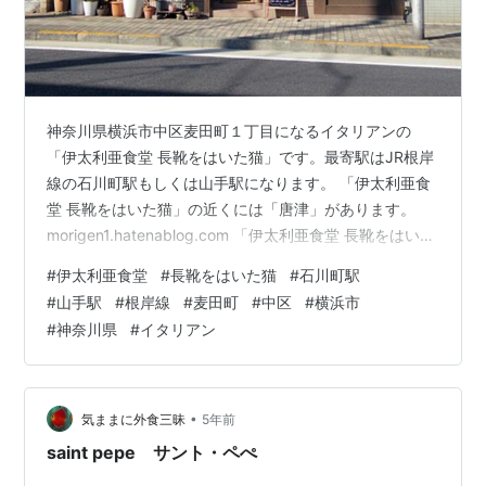
神奈川県横浜市中区麦田町１丁目になるイタリアンの
「伊太利亜食堂 長靴をはいた猫」です。最寄駅はJR根岸
線の石川町駅もしくは山手駅になります。 「伊太利亜食
堂 長靴をはいた猫」の近くには「唐津」があります。
morigen1.hatenablog.com 「伊太利亜食堂 長靴をはいた
猫」へはランチタイムに行きました。「伊太利亜食堂 長
#
伊太利亜食堂
#
長靴をはいた猫
#
石川町駅
靴をはいた猫」にはお店の駐車場がないようでしたので
#
山手駅
#
根岸線
#
麦田町
#
中区
#
横浜市
少し離れたコインパーキングに車を停めてお店に行きま
#
神奈川県
#
イタリアン
した。 伊太利亜食堂 長靴をはいた猫 外観 お店の入口の
扉を開けて店内へ。先客はおりませんでした。メニュー
の中から Bコース 1760円（税込み） ミニサラダ、本日
の…
•
気ままに外食三昧
5年前
saint pepe サント・ペぺ