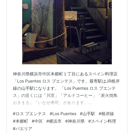
神奈川県横浜市中区本郷町１丁目にあるスペイン料理店
「Los Puentes ロス プエンテス」です。最寄駅はJR根岸
線の山手駅になります。 「Los Puentes ロス プエンテ
ス」の近くには「川京」「アルドコーヒー」「炭火焼鳥
おきまる」「いなせ寿司」があります。
morigen1.hatenablog.com morigen1.hatenablog.com
#
ロス プエンテス
#
Los Puentes
#
山手駅
#
根岸線
morigen1.hatenablog.com morigen1.hatenablog.com 本
#
本郷町
#
中区
#
横浜市
#
神奈川県
#
スペイン料理
牧で夕食を食べるのにお店を探していると見つけたのが
#
パエリア
「ロス プエンテス Los Puentes」です。スペイン料理、