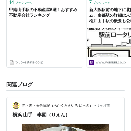
14
7
ブックマーク
ブックマーク
○
リスト
：
駅キーワード
甲南山手駅の不動産屋5選！おすすめ
新大阪駅前の地下に北
○
リスト
：
駅つきキーワード
不動産会社ランキング
ム、京都駅の詳細は未
松井山手駅の概要も公
t-up-estate.co.jp
www.yomiuri.co.jp
関連ブログ
•
赤・黒・黄色日記（あかくろきいろ にっき）
5ヶ月前
横浜 山手 李園（りえん）