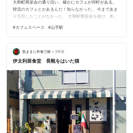
大和町商栄会の通り沿い、確かにカフェが何軒がある。
韓流のカフェとかあるんだ！知らなかった。 今まであま
り注目したことがなかった。 大和町商栄会を抜け、本牧
通りを右折した通り沿いにあるブラフカフェが経営する
#
カフェスペース
#
山手駅
アンダーブラフコーヒー（UNDER BLUFF COFFEE） 。
•
気ままに外食三昧
5年前
伊太利亜食堂 長靴をはいた猫