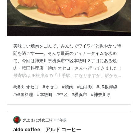
美味しい焼肉を囲んで、みんなでワイワイと賑やかな時
間を過ごす――。そんな最高のディナータイムを求め
て、今回は神奈川県横浜市中区本牧町２丁目にある焼
肉・韓国料理店「焼肉 オセヨ」さんへ行ってきました！
最寄駅はJR根岸線の「山手駅」になりますが、駅から少
し離れた本牧通り沿いに位置しているため、車でのアク
#
焼肉 オセヨ
#
オセヨ
#
焼肉
#
山手駅
#
JR根岸線
セス（山手駅から車で約6分ほど）やバスの利用が便利な
#
韓国料理
#
本牧町
#
中区
#
横浜市
#
神奈川県
立地です。周辺には「喜多や」や「とびちゃん」、「き
くや」「鳥政」「ゆめや」、そして「ガスト」など、さ
まざまなジャンルの飲食店が軒を連ねる、ちょっとした
グルメエリアにお店を構えています。
•
気ままに外食三昧
5年前
morigen1.hatenablog.com morige…
aldo coffee アルド コーヒー