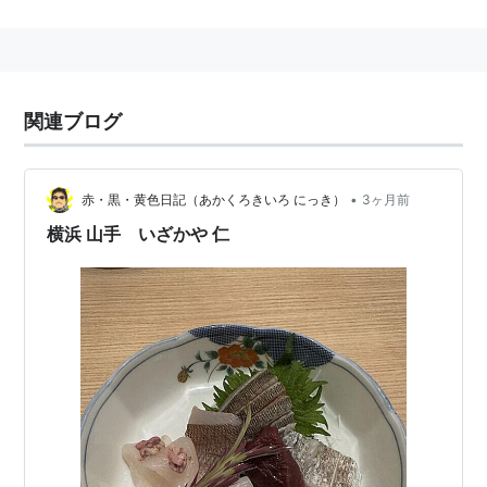
開始した。
周囲は住宅街だが、横浜の観光地としての「
山手
」地区
は隣の
石川町駅
が最寄りである。
山手駅
からも十分歩け
る距離だが、少々道が分かりにくい。
関連ブログ
小田和正
のアルバム「MY HOME TOWN」のジャケ
ットの写真を撮影した駅である。
•
赤・黒・黄色日記（あかくろきいろ にっき）
3ヶ月前
横浜 山手 いざかや 仁
MY HOME TOWN
アーティスト:
小田和正
出版社/メーカー:
ファンハウス
発売日:
1993/10/27
メディア:
CD
クリック
: 17回
この商品を含むブログ (7件) を見る
松たか子
が、この駅を歌っている。