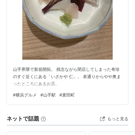
明かりの灯る方へ
アーティスト:
松たか子
出版社/メーカー:
BMG JAPAN
発売日:
2006/03/22
メディア:
CD
クリック
: 15回
この商品を含むブログ (23件) を見る
＞＞
路線案内 JR東日本
＜＜
■
京浜東北線
・
根岸線
山手界隈で新規開拓。 残念ながら閉店してしまった奇珍
のすぐ近くにある「いざかや 仁」。 表通りからやや奥ま
大船駅
…
磯子駅
−
根岸駅
←「
山手駅
」→
石川町駅
…
桜
ったところにあるお店。
木町駅
…
横浜駅
…
東神奈川駅
…
下段へ↓
#
横浜グルメ
#
山手駅
#
麦田町
↑上段続き
…
鶴見駅
…
川崎駅
…
蒲田駅
…
品川駅
…
東京
駅
…
赤羽駅
…
南浦和駅
…
浦和駅
…
大宮駅
■
横浜線
直通（
東神奈川
分岐）…（至・
新横浜駅
町
ネットで話題
田駅
橋本駅
八王子駅
)
もっと見る