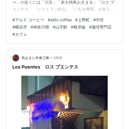
ー」の近くには「川京」「炭火焼鳥おきまる」「ロス プ
エンテス」 「レストラン松山」「いなせ寿司」がありま
す。 morigen1.hatenablog.com
#
アルド コーヒー
#
aldo coffee
#
上野町
#
中区
morigen1.hatenablog.com morigen1.hatenablog.com
#
横浜市
#
神奈川県
#
山手駅
#
根岸線
#
珈琲専門店
morigen1.hatenablog.com morigen1.hatenablog.com
#
カフェ
「川京」で鰻を食べた後にお茶を飲もうとお店を探して
いるとちょうど見つかった…
•
気ままに外食三昧
5年前
Los Puentes ロス プエンテス