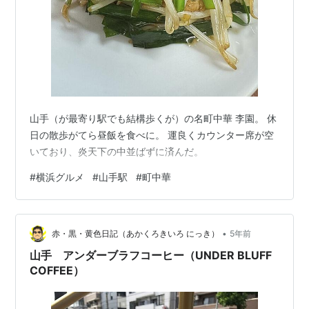
山手（が最寄り駅でも結構歩くが）の名町中華 李園。 休
日の散歩がてら昼飯を食べに。 運良くカウンター席が空
いており、炎天下の中並ばずに済んだ。
#
横浜グルメ
#
山手駅
#
町中華
•
赤・黒・黄色日記（あかくろきいろ にっき）
5年前
山手 アンダーブラフコーヒー（UNDER BLUFF
COFFEE）