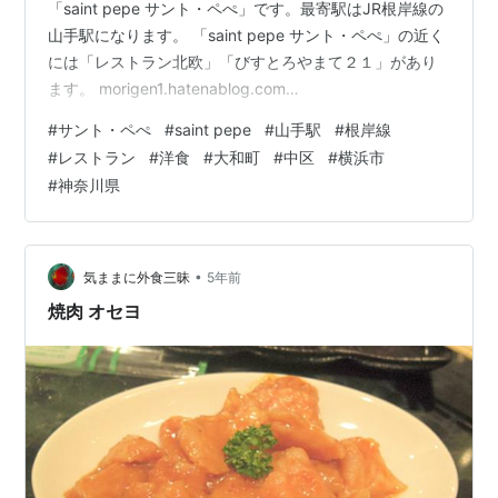
「saint pepe サント・ペぺ」です。最寄駅はJR根岸線の
山手駅になります。 「saint pepe サント・ペぺ」の近く
には「レストラン北欧」「びすとろやまて２１」があり
ます。 morigen1.hatenablog.com
morigen1.hatenablog.com 「saint pepe サント・ペぺ」
#
サント・ペぺ
#
saint pepe
#
山手駅
#
根岸線
へは夕食を食べに行きました。「saint pepe サント・ペ
#
レストラン
#
洋食
#
大和町
#
中区
#
横浜市
ぺ」は地下にあり、歩いて階段を下りました。お店の入
#
神奈川県
口の扉を開けて店内に入ると先客は1組だけでした。
saint pepe サント・ペぺ 外観 saint pepe サント・…
•
気ままに外食三昧
5年前
焼肉 オセヨ