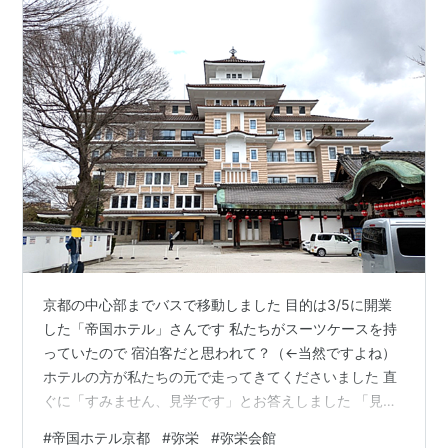
京都の中心部までバスで移動しました 目的は3/5に開業
した「帝国ホテル」さんです 私たちがスーツケースを持
っていたので 宿泊客だと思われて？（←当然ですよね）
ホテルの方が私たちの元で走ってきてくださいました 直
ぐに「すみません、見学です」とお答えしました 「見学
だけでもどうぞ」とおっしゃっていただけて とてもあり
#
帝国ホテル京都
#
弥栄
#
弥栄会館