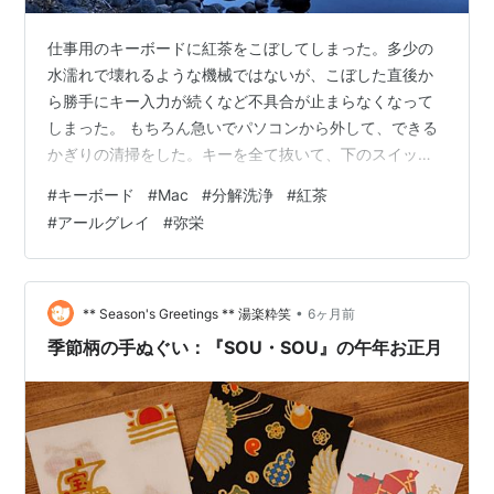
仕事用のキーボードに紅茶をこぼしてしまった。多少の
水濡れで壊れるような機械ではないが、こぼした直後か
ら勝手にキー入力が続くなど不具合が止まらなくなって
しまった。 もちろん急いでパソコンから外して、できる
かぎりの清掃をした。キーを全て抜いて、下のスイッチ
部分を拭き掃除する。十分に乾かした後に組み直した
#
キーボード
#
Mac
#
分解洗浄
#
紅茶
が、やはり動作がおかしい。きちんと反応しない時があ
#
アールグレイ
#
弥栄
る。 もう廃盤の機種なのでとても困る。直接の後継機は
無く、ほぼ同じ使い勝手のものは高価だ。できることな
ら、今のこのキーボードを使い続けたい。 放置して治る
ようなものではないので、再び分解し、基板からコネク
•
** Season's Greetings ** 湯楽粋笑
6ヶ月前
タまでしっかりと洗うことにした。わざわざ無水エ…
季節柄の手ぬぐい：『SOU・SOU』の午年お正月