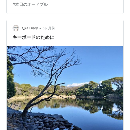
がたいなと思いました ホテルの中に入ると、こちらの
#
本日のオードブル
「帝国ホテル」さんの シンボルマークが出迎えてくれま
した 本当は「お茶しよう」と話していたのですが 夫くん
と「折角だから飲んじゃおうか」っとなり 「弥栄」さん
で乾杯をすることにしました 「ビール」と「本日のオー
•
t_ka:Diary
5ヶ月前
ドブル」をオーダーです …
キーボードのために