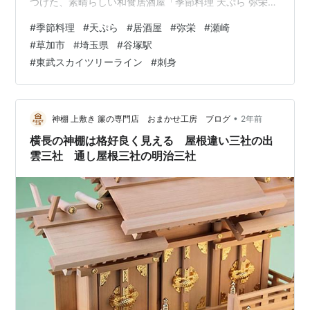
つけた、素晴らしい和食居酒屋「季節料理 天ぷら 弥栄
（いやさか）」をご紹介します。ネットの検索をきっか
#
季節料理
#
天ぷら
#
居酒屋
#
弥栄
#
瀬崎
けに出会った、まさに隠れ家と呼ぶにふさわしい名店で
#
草加市
#
埼玉県
#
谷塚駅
した。 " data-complete="true" data-processed="true"
#
東武スカイツリーライン
#
刺身
data-sae="" data-copy-service-computed-
style="font-family: Arial, sans-ser…
•
神棚 上敷き 簾の専門店 おまかせ工房 ブログ
2年前
横長の神棚は格好良く見える 屋根違い三社の出
雲三社 通し屋根三社の明治三社