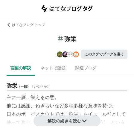
はてなブログ トップ
弥栄
このタグでブログを書く
言葉の解説
ネットで話題
関連ブログ
弥栄
(
一般
)
【
いやさか
】
主に一層、栄えるの意。
他には感謝、ねぎらいなど多種多様な意味を持つ。
日本のボーイスカウトでは「弥栄」をイエール
*1
として
解説の続きを読む
使っており、「弥栄三唱(いやさかさんしょう)」という
儀礼がある。