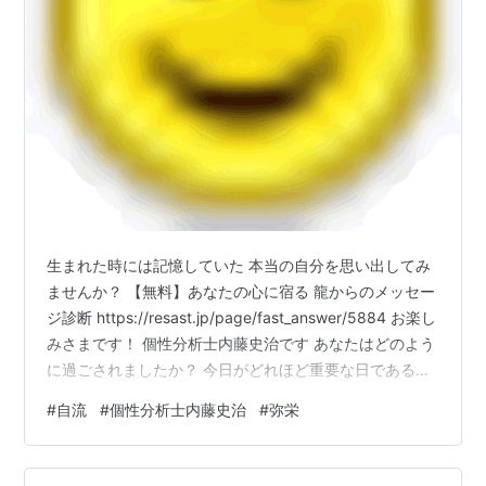
生まれた時には記憶していた 本当の自分を思い出してみ
ませんか？ 【無料】あなたの心に宿る 龍からのメッセー
ジ診断 https://resast.jp/page/fast_answer/5884 お楽し
みさまです！ 個性分析士内藤史治です あなたはどのよう
に過ごされましたか？ 今日がどれほど重要な日である
か？を理解し、 大切に過ごされましたか？ ✅自分を信じ
#
自流
#
個性分析士内藤史治
#
弥栄
て思い切ってアクセル踏むべき人 ✅今はブレーキが必要
な人 あなたはどちらですか？ あなたのココロは整ってい
ますか？ それを知るためにも、 人生の現在地、確認して