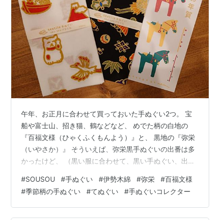
午年、お正月に合わせて買っておいた手ぬぐい2つ。 宝
船や富士山、招き猫、鶴などなど、 めでた柄の白地の
『百福文様（ひゃくふくもんよう）』と、 黒地の『弥栄
（いやさか）』 そういえば、弥栄黒手ぬぐいの出番は多
かったけど、 （黒い服に合わせて、黒い手ぬぐい、出番
多し） この白い百福文様って出番あったっけな…？ あん
#
SOUSOU
#
手ぬぐい
#
伊勢木綿
#
弥栄
#
百福文様
まり白系のお洋服は着ないから、 どこかに仕舞い込んだ
#
季節柄の手ぬぐい
#
てぬぐい
#
手ぬぐいコレクター
ままかもしれない…😅 ↓↓『SOU・SOU』の手ぬぐいは
こちらから↓↓ SOU・SOU 伊勢木綿www.sousou.co.jp