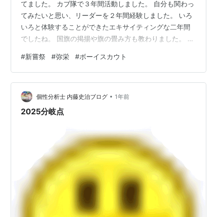
てました。 カブ隊で３年間活動しました。 自分も関わっ
てみたいと思い、リーダーを２年間経験しました。 いろ
いろと体験することができたエキサイティングな二年間
でしたね。 国旗の掲揚や旗の畳み方も教わりました。 国
旗掲揚は必ず二名以上で行います。 掲揚のケーブルを引
#
新嘗祭
#
弥栄
#
ボーイスカウト
く人、旗を持つ人。 国旗を地面に触れさせてはいけない
からです。 旗の畳み方も四角形と三角形のタイプがあり
まして、四角形が一般的な畳み方、三角形の畳み方は軍
•
隊系です。 団集会や隊集会の最後にセレモニーがあっ
個性分析士 内藤史治ブログ
1年前
て、表彰を受けるスカウトが前に出て隊長と二本指で握
2025分岐点
手、挨拶も二本指で交わします。 受…