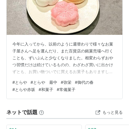
今年に入ってから、以前のように週替わりで様々なお菓
子屋さんへ足を運んだり、また百貨店の銘菓売場へ行く
ことも、ずいぶんと少なくなりました。相変わらずおや
つ習慣だけは続けているものの、わざわざ買いに出かけ
ずとも、お買い物ついでに買えるお菓子もありますし、
頂き物も多いので、日々のおやつには事欠きません。そ
#
とらや
#
とらや 最中
#
弥栄
#
御代の春
んな中、やはり『とらや』さんにだけは、変わらず足を
#
とらや赤坂
#
和菓子
#
常備菓子
運んでいます。これまで定期的に足を運んでいたお店も
ありますが、ちょっとしたきっかけで「もう行かなくて
もいいかな」と思うようなことが何度かあり、足遠くな
ネットで話題
もっと見る
ったお店が数軒。。。 詳しい理由は控えますが、一言で
言えばお菓子そのもののお味ではなく、公平性におい…