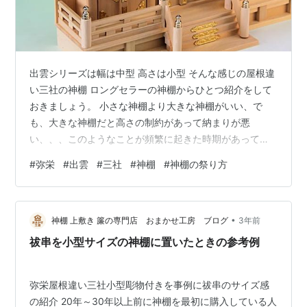
出雲シリーズは幅は中型 高さは小型 そんな感じの屋根違
い三社の神棚 ロングセラーの神棚からひとつ紹介をして
おきましょう。 小さな神棚より大きな神棚がいい、で
も、大きな神棚だと高さの制約があって納まりが悪
い、、、このようなことが頻繁に起きた時期があって、
マンションが全国に出来始めた頃だったかな。 「梁」が
#
弥栄
#
出雲
#
三社
#
神棚
#
神棚の祭り方
思いっきり出ているマンション、30年ぐらい前だといっ
ぱいあった。 リビングの天井角に梁が出ていて・・・で
も当時はそれが当たり前のように作られていたのだから
•
しょうがない。 梁の下に神棚を設置するしかない・・・
神棚 上敷き 簾の専門店 おまかせ工房 ブログ
3年前
ガクッと低い位置にくるわけね。 そのため小型サイズの
祓串を小型サイズの神棚に置いたときの参考例
神棚を選んだりした人たちも多いはず。 …