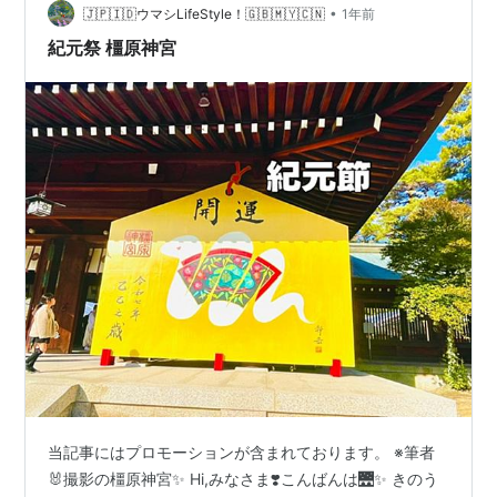
•
おきませんか？ 個別相談受付中！
🇯🇵🇮🇩ウマシLifeStyle！🇬🇧🇲🇾🇨🇳
1年前
https://www.reservestock…
紀元祭 橿原神宮
当記事にはプロモーションが含まれております。 ※筆者
🐰撮影の橿原神宮✨ Hi,みなさま❣️こんばんは🌉✨ きのう