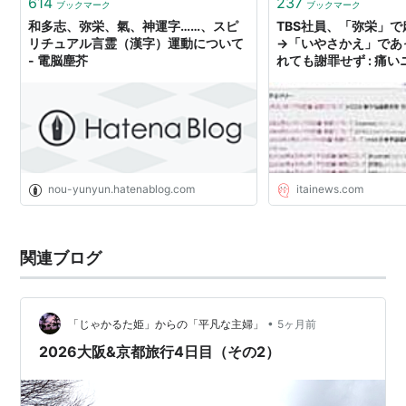
614
237
ブックマーク
ブックマーク
和多志、弥栄、氣、神運字……、スピ
TBS社員、「弥栄」
リチュアル言霊（漢字）運動について
→「いやさかえ」であ
- 電脳塵芥
れても謝罪せず : 痛いニ
nou-yunyun.hatenablog.com
itainews.com
関連ブログ
•
「じゃかるた姫」からの「平凡な主婦」
5ヶ月前
2026大阪&京都旅行4日目（その2）