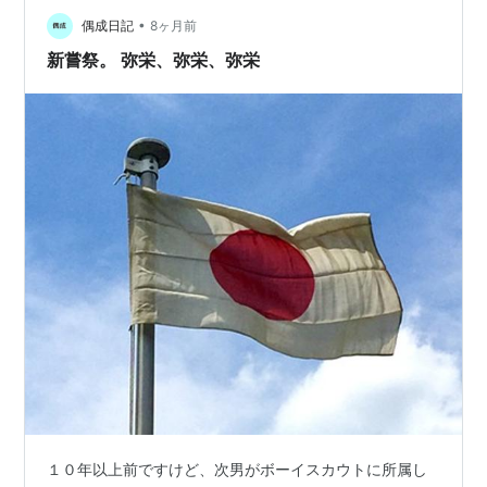
•
偶成日記
8ヶ月前
新嘗祭。 弥栄、弥栄、弥栄
１０年以上前ですけど、次男がボーイスカウトに所属し