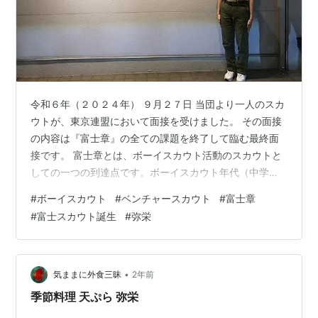
令和６年（２０２４年） ９月２７日 当団より一人のスカ
ウトが、東京連盟において面接を受けました。 その面接
の内容は『富士章』の全ての課題を終了して臨む最終面
接です。 富士章とは、ボーイスカウト活動のスカウトと
しての一つの到達点です。ボーイスカウト年代（中学
生）では、初級章、2級章、1級章、菊章があり、ベンチ
#
ボーイスカウト
#
ベンチャースカウト
#
富士章
ャースカウト年代（高校生）では、隼章があり、最後に
#
富士スカウト誕生
#
弥栄
富士章があります。 当然、ビーバー年代、カブ年代にも
課題が設定されています。 各章には課題が設定されてお
り、その課題をクリアする必要があります。 例えば移動
キャンプの実施とか、自己の成長と社会に役立つ為の課
•
気ままに外食三昧
2年前
題を自ら企画して、プロジェクトとして…
季節料理 天ぷら 弥栄