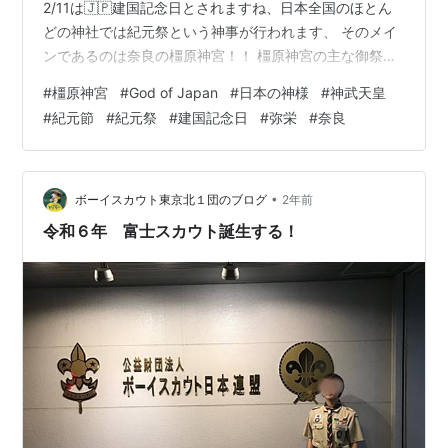
2/11は🇯🇵建国記念日とされますね、日本全国のほとん
どの神社では紀元祭という神事が行われます、 そのメイ
ンであるのは奈良の橿原神宮！！ 橿原神宮の主な御祭神
は神武天皇と皇后様です、 ⭐️神武天皇の名前は:神日本磐
#
橿原神宮
#
God of Japan
#
日本の神様
#
神武天皇
余彦尊 (カムヤマトイワレビコノミコト)※神様の名前や別
#
紀元節
#
紀元祭
#
建国記念日
#
弥栄
#
奈良
名は多いので漢字や表記は神社や書物によりそれぞれ異
なりますので あしからず。 ⭐️神武天皇の皇后:媛蹈鞴五十
鈴媛 (ヒメタタライスズヒメノミコト) 🦄神武天皇のご神
徳✨ ［難題困難からの突破克服,開運招福,勝ち運UP,…
•
ボーイスカウト東京北１団のブログ
2年前
令和６年 富士スカウト誕生する！