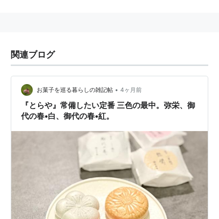
一般的な場合にはいやさかと読むが、祝詞ではいやさか
えが本来の正式な読みである。また神事ではない祝辞の
場合にはいやさかでも間違いではない。
関連ブログ
*1
:
Yell：エールとも言う。祝声や励ましの声援。
•
お菓子を巡る暮らしの雑記帖
4ヶ月前
『とらや』常備したい定番 三色の最中。弥栄、御
代の春•白、御代の春•紅。