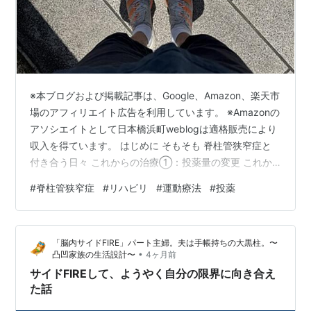
※本ブログおよび掲載記事は、Google、Amazon、楽天市
場のアフィリエイト広告を利用しています。 ※Amazonの
アソシエイトとして日本橋浜町weblogは適格販売により
収入を得ています。 はじめに そもそも 脊柱管狭窄症と
付き合う日々 これからの治療①：投薬量の変更 これか
らの治療②：リハビリから運動療法へ 症状の把握 運動
#
脊柱管狭窄症
#
リハビリ
#
運動療法
#
投薬
療法の内容 その他 はじめに まさかねえ・・・自分が脊
柱管狭窄症になるとはいまだに信じられないと思うこと
しばしば。この疾患、そのように診断されたのは去年4月
「脳内サイドFIRE」パート主婦。夫は手帳持ちの大黒柱。〜
だったのだが、症状が発症していたのはその前年にな
•
凸凹家族の生活設計〜
4ヶ月前
る。 mnoguti.hatenablog.com そもそも …
サイドFIREして、ようやく自分の限界に向き合え
た話