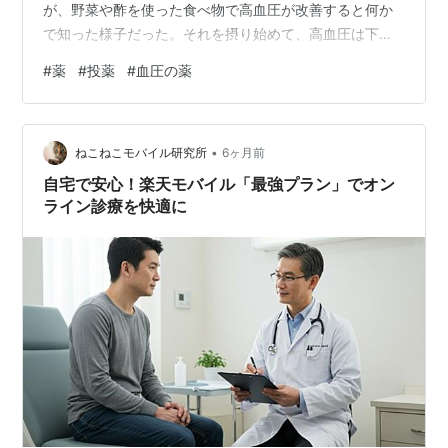
が、野菜や酢を使った食べ物で高血圧が改善すると何か
で知った様子だった。それを摂り始めて、高血圧は下が
り大幅に改善したという。 それで、高額な医薬を止めて
#
薬
#
投薬
#
血圧の薬
しまったらしい。 処が、年末に近いある日脳梗塞で倒
れ、病院に救急搬送。入院加療中の様子。楽しみにして
いた教室での作品が、正月には飾れると意気込んでいた
•
が、完成を待たず倒れてしまったという事らしい。 気の
ねこねこモバイル研究所
6ヶ月前
毒ではあるが、やはり薬はちゃんと飲んだ方がいい。
自宅で安心！楽天モバイル「最強プラン」でオン
ライン診療を快適に