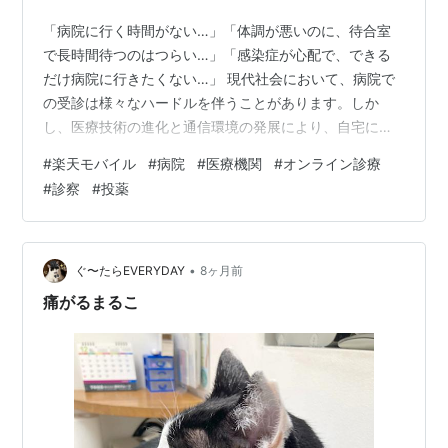
「病院に行く時間がない…」「体調が悪いのに、待合室
で長時間待つのはつらい…」「感染症が心配で、できる
だけ病院に行きたくない…」 現代社会において、病院で
の受診は様々なハードルを伴うことがあります。しか
し、医療技術の進化と通信環境の発展により、自宅にい
ながらにして医師の診察を受けられる「オンライン診
#
楽天モバイル
#
病院
#
医療機関
#
オンライン診療
療」が注目を集めています。 オンライン診療は、スマー
#
診察
#
投薬
トフォンやPCを通して医師とビデオ通話で相談できる、
非常に便利なサービスです。そして、このオンライン診
療を最大限に活用し、安心して利用するためには、安定
した通信環境とデータ容量を気にしない自由が不可欠で
•
ぐ〜たらEVERYDAY
8ヶ月前
す。 そこで、楽天モバイルの「Rakuten最強…
痛がるまるこ