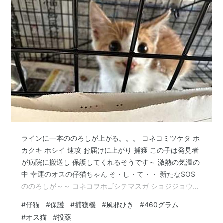
ラインに一本ののろしが上がる。。。 コネコミツケタ ホ
カクキ ホシイ 速攻 お届けに上がり 捕獲 この子は発見者
が病院に搬送し 保護してくれるそうです～ 激熱の気温の
中 幸運のオスの仔猫ちゃん そ・し・て・・ 新たなSOS
ののろしが～～ コネコヲホゴシテマスガ ショジジョウデ
ホゴデキマセン 初期医療のエイズ白血病検査 陰性 駆虫
#
仔猫
#
保護
#
捕獲機
#
風邪ひき
#
460グラム
済み 検便済みの子 風邪っぴきのオスの仔猫 1・5カ月ほ
#
オス猫
#
投薬
ど 四時間ごとの投薬とシリンジ強制給仕 同伴出勤 昨夜