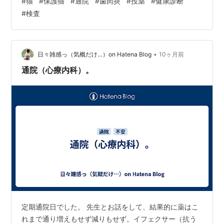
#
猫
#
保護猫
#
通院
#
歯肉炎
#
投薬
#
健康診断
結果の到着を待とうかと思ったんだけど、あまりに痛が
#
検査
るので、これは待てん！と、すぐに病院へ。どうやら歯
肉炎のようで、一部かなり赤くなってるようです。治療
としては、歯石を取るか、抜歯するか。とりあえず、抗
生剤と痛み止めの飲み薬で様子見となりました。 おしり
•
日々雑感っ（気概だけ…）on Hatena Blog
10ヶ月前
に注射したからよ？で、健康診断の結果は、どうやら…
通院（心療内科）。
定期通院日でした。 先生とお話をして、結果的に薬はこ
れまで通り増えもせず減りもせず。イフェクサー（抗う