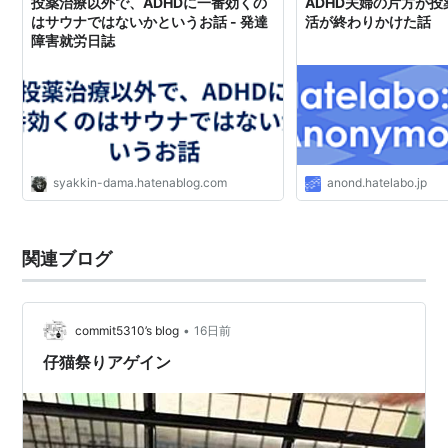
投薬治療以外で、ADHDに一番効くの
ADHD夫婦の片方が
はサウナではないかというお話 - 発達
活が終わりかけた話
障害就労日誌
syakkin-dama.hatenablog.com
anond.hatelabo.jp
関連ブログ
•
commit5310’s blog
16日前
仔猫祭りアゲイン