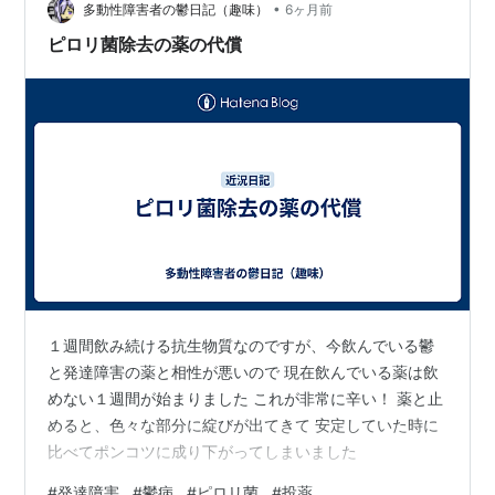
•
イドFIRE後に始まったわけではない 私のイライラや感情
多動性障害者の鬱日記（趣味）
6ヶ月前
の不安定さは、サイドFIRE後に急に生…
ピロリ菌除去の薬の代償
１週間飲み続ける抗生物質なのですが、今飲んでいる鬱
と発達障害の薬と相性が悪いので 現在飲んでいる薬は飲
めない１週間が始まりました これが非常に辛い！ 薬と止
めると、色々な部分に綻びが出てきて 安定していた時に
比べてポンコツに成り下がってしまいました
#
発達障害
#
鬱病
#
ピロリ菌
#
投薬