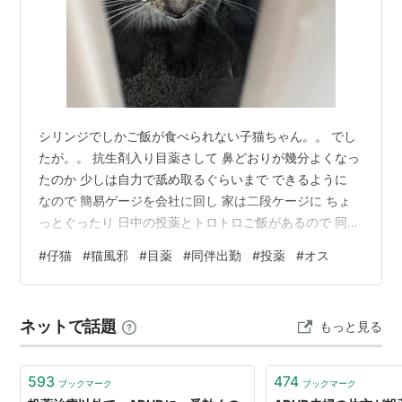
シリンジでしかご飯が食べられない子猫ちゃん。。 でし
たが。。 抗生剤入り目薬さして 鼻どおりが幾分よくなっ
たのか 少しは自力で舐め取るぐらいまで できるように
なので 簡易ゲージを会社に回し 家は二段ケージに ちょ
っとぐったり 日中の投薬とトロトロご飯があるので 同伴
出勤 こちらも簡易+キャリーでスペースを広げる ちょこ
#
仔猫
#
猫風邪
#
目薬
#
同伴出勤
#
投薬
#
オス
っと 動き回る元気が出た ランキング参加中ねこ好きブロ
グ ランキング参加中ペット ランキング参加中お弁当 ラ
ンキング参加中元保護犬・猫の日常 ランキング参加中動
ネットで話題
もっと見る
物の写真 ランキング参加中猫大好き
593
474
ブックマーク
ブックマーク