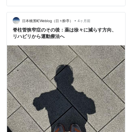
より すこーーーーーーーし 顔つきが良くなった がんば
れ 風邪猫猫 多頭飼育 継続中。。。。。 ランキング参加
中ねこ好きブログ ランキング参加中元保護犬・猫の…
•
日本橋濱町Weblog（日々酔亭）
4ヶ月前
脊柱管狭窄症のその後：薬は徐々に減らす方向、
リハビリから運動療法へ