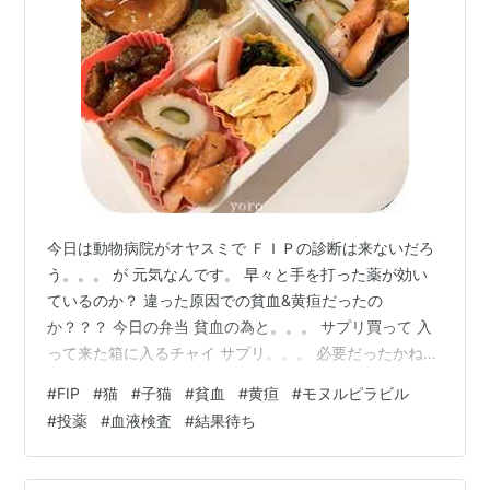
今日は動物病院がオヤスミで ＦＩＰの診断は来ないだろ
う。。。 が 元気なんです。 早々と手を打った薬が効い
ているのか？ 違った原因での貧血&黄疸だったの
か？？？ 今日の弁当 貧血の為と。。。 サプリ買って 入
って来た箱に入るチャイ サプリ。。。 必要だったかね
ぇ？？ 結果次第で もう一度 血液判定してもらおう。。
#
FIP
#
猫
#
子猫
#
貧血
#
黄疸
#
モヌルピラビル
#
投薬
#
血液検査
#
結果待ち