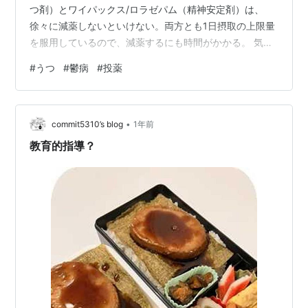
つ剤）とワイパックス/ロラゼパム（精神安定剤）は、
徐々に減薬しないといけない。両方とも1日摂取の上限量
を服用しているので、減薬するにも時間がかかる。 気持
ちとしては早く減薬ターンに入りたいのですが、先生の
#
うつ
#
鬱病
#
投薬
見立てではまだダメらしい。 もっとも自分も減薬できる
状態じゃないと思うけど…。沢山の薬を飲んで、一般人
と同等の生活ができる。同等といってもギリギリ綱渡り
•
で、本来会社が求めるレベルの能力は全然発揮できな
commit5310’s blog
1年前
い。 かなり慣れてきたけど、いまだに満員電車は同期と
教育的指導？
吐き気が治まらないし。唯一社会の役に立って…